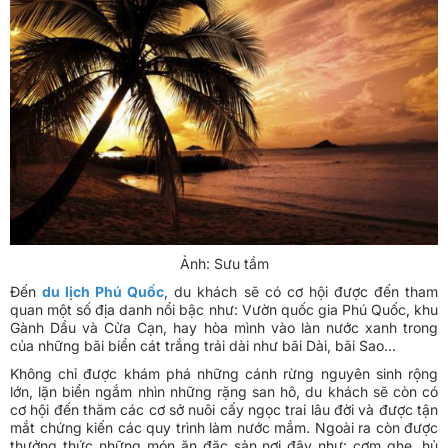
Ảnh: Sưu tầm
Đến
du lịch Phú Quốc
, du khách sẽ có cơ hội được đến tham
quan một số địa danh nổi bậc như: Vườn quốc gia Phú Quốc, khu
Gành Dầu và Cửa Cạn, hay hòa mình vào làn nước xanh trong
của những bãi biển cát trắng trải dài như bãi Dài, bãi Sao…
Không chỉ được khám phá những cánh rừng nguyên sinh rộng
lớn, lặn biển ngắm nhìn những rặng san hô, du khách sẽ còn có
cơ hội đến thăm các cơ sở nuôi cấy ngọc trai lâu đời và được tận
mắt chứng kiến các quy trình làm nước mắm. Ngoài ra còn được
thưởng thức những món ăn đặc sản nơi đây như: cơm ghẹ, hủ