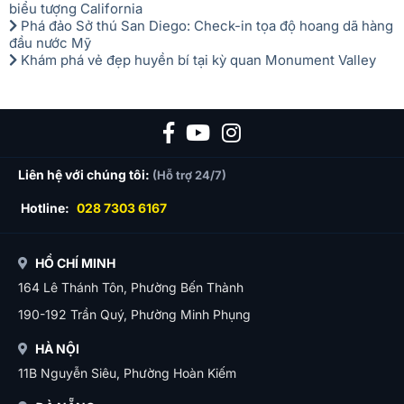
biểu tượng California
Phá đảo Sở thú San Diego: Check-in tọa độ hoang dã hàng
đầu nước Mỹ
Khám phá vẻ đẹp huyền bí tại kỳ quan Monument Valley
Liên hệ với chúng tôi:
(Hỗ trợ 24/7)
Hotline:
028 7303 6167
HỒ CHÍ MINH
164 Lê Thánh Tôn, Phường Bến Thành
190-192 Trần Quý, Phường Minh Phụng
HÀ NỘI
11B Nguyễn Siêu, Phường Hoàn Kiếm