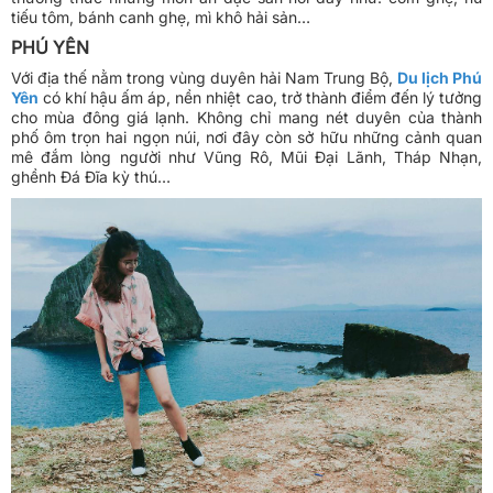
tiếu tôm, bánh canh ghẹ, mì khô hải sản…
PHÚ YÊN
Với địa thế nằm trong vùng duyên hải Nam Trung Bộ,
Du lịch Phú
Yên
có khí hậu ấm áp, nền nhiệt cao, trở thành điểm đến lý tưởng
cho mùa đông giá lạnh. Không chỉ mang nét duyên của thành
phố ôm trọn hai ngọn núi, nơi đây còn sở hữu những cảnh quan
mê đắm lòng người như Vũng Rô, Mũi Đại Lãnh, Tháp Nhạn,
ghềnh Đá Đĩa kỳ thú…