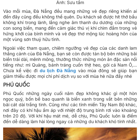
Ảnh: Sưu tầm
Vào mỗi mùa, Đà Nẵng đều mang những vẻ đẹp riêng khiến ai
đến đây cũng đều không thể quên. Du khách sẽ được hít thở bầu
không khí trong lành, lắng nghe âm thanh du dương của những
con song biển, mang đến cảm giác thú vị khi chìm đắm trong vẻ
hứng khởi của bình minh và vẻ đẹp thơ mộng lúc hoàng hôn của
một vùng sơn thuỷ hữu tình.
Ngoài việc tham quan, chiêm ngưỡng vẻ đẹp của các danh lam
thắng cảnh của Đà Nẵng, bạn sẽ còn được tản bộ bên những bãi
biển trải dài, mênh mông, thưởng thức những món ăn đặc sản nổi
tiếng như: mì Quảng, bánh tráng cuốn thịt heo, gỏi cá Nam Ô,…
Chưa kể việc đi
du lịch Đà Nẵng
vào mùa đông sẽ giúp bạn
giảm thiểu được mọi chi phí dịch vụ so với mùa hè nữa đấy nhé
PHÚ QUỐC
Phú Quốc những ngày cuối năm đẹp không khác gì một hòn
ngọc quý, bốn bề bao quanh là biển xanh trong vắt bên những
bãi cát dài trắng tinh. Cũng như các tỉnh miền Tây Nam Bộ khác,
nơi đây có khí hậu ấm áp với nhiệt độ trung bình rơi vào khoảng
trên 20 độ. Với khí hậu mát mẻ, dễ chịu, Phú Quốc luôn là điểm
đến dễ dàng làm hài lòng ngay cả những du khách khó tính nhất.