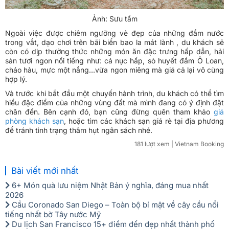
Ảnh: Sưu tầm
Ngoài việc được chiêm ngưỡng vẻ đẹp của những đầm nước
trong vắt, dạo chơi trên bãi biển bao la mát lành , du khách sẽ
còn có dịp thưởng thức những món ăn đặc trưng hấp dẫn, hải
sản tươi ngon nổi tiếng như: cá nục hấp, sò huyết đầm Ô Loan,
cháo hàu, mực một nắng…vừa ngon miêng mà giá cả lại vô cùng
hợp lý.
Và trước khi bắt đầu một chuyến hành trình, du khách có thể tìm
hiểu đặc điểm của những vùng đất mà mình đang có ý định đặt
chân đến. Bên cạnh đó, bạn cũng đừng quên tham khảo
giá
phòng khách sạn
, hoặc tìm các khách sạn giá rẻ tại địa phương
để tránh tình trạng thâm hụt ngân sách nhé.
181 lượt xem
| Vietnam Booking
Bài viết mới nhất
6+ Món quà lưu niệm Nhật Bản ý nghĩa, đáng mua nhất
2026
Cầu Coronado San Diego – Toàn bộ bí mật về cây cầu nổi
tiếng nhất bờ Tây nước Mỹ
Du lịch San Francisco 15+ điểm đến đẹp nhất thành phố