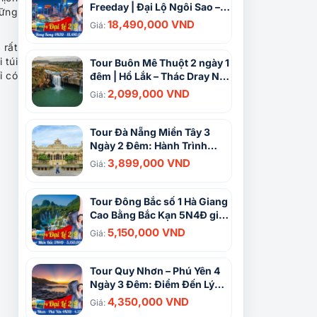
Freeday | Đại Lộ Ngôi Sao –
hững
Vịnh Nước Cạn – Đỉnh Thái
18,490,000 VND
Giá:
Bình | KS 4*
 rất
 túi
Tour Buôn Mê Thuột 2 ngày 1
ỉ có
đêm | Hồ Lắk – Thác Dray Nur
– Buôn Đôn – Làng cà phê
2,099,000 VND
Giá:
Tour Đà Nẵng Miền Tây 3
Ngày 2 Đêm: Hành Trình
Khám Phá Cảnh Đẹp Miền
3,899,000 VND
Giá:
Sông Nước
Tour Đông Bắc số 1 Hà Giang
Cao Bằng Bắc Kạn 5N4Đ giá
tốt
5,150,000 VND
Giá:
Tour Quy Nhơn – Phú Yên 4
Ngày 3 Đêm: Điểm Đến Lý
Tưởng Cho Kỳ Nghỉ Hấp Dẫn
4,350,000 VND
Giá: