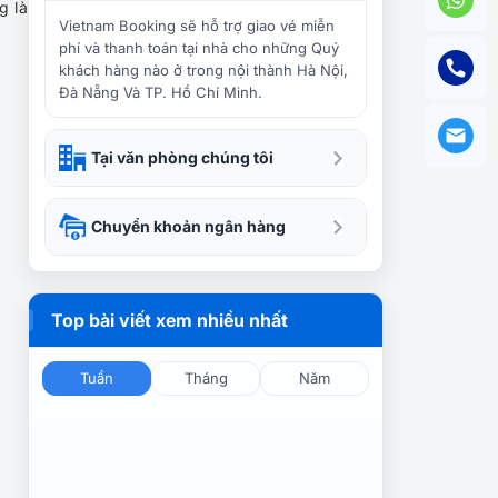
Bí quyết tiết kiệm chi phí du
g là
lịch dành cho các bạn trẻ
Vietnam Booking sẽ hỗ trợ giao vé miễn
phí và thanh toán tại nhà cho những Quý
khách hàng nào ở trong nội thành Hà Nội,
Đà Nẵng Và TP. Hồ Chí Minh.
Mẹo hay giúp hạn chế 5 lỗi
thường gặp khi đi du lịch
Tại văn phòng chúng tôi
Những lưu ý dành cho phái
Chuyển khoản ngân hàng
nữ khi du lịch Trung Đông
Top bài viết xem nhiều nhất
6 địa điểm tham quan hút
khách du lịch ở Venezuela
Tuần
Tháng
Năm
Khám phá du lịch Việt Nam
tháng 7