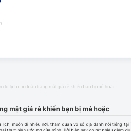
du lịch cho tuần trăng mật giá rẻ khiến bạn bị mê hoặc
ng mật giá rẻ khiến bạn bị mê hoặc
lịch, muốn đi nhiều nơi, tham quan vô số địa danh nổi tiếng tại 
gại thực hiện ước mơ của mình. Bởi hiện nay có rất nhiều điểm du 