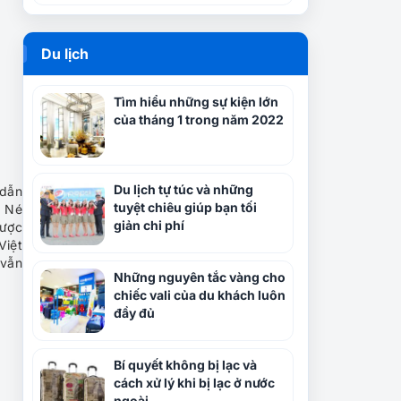
Du lịch
Tìm hiểu những sự kiện lớn
của tháng 1 trong năm 2022
Du lịch tự túc và những
 dẫn
tuyệt chiêu giúp bạn tối
i Né
giản chi phí
được
Việt
 vẫn
Những nguyên tắc vàng cho
chiếc vali của du khách luôn
đầy đủ
Bí quyết không bị lạc và
cách xử lý khi bị lạc ở nước
ngoài