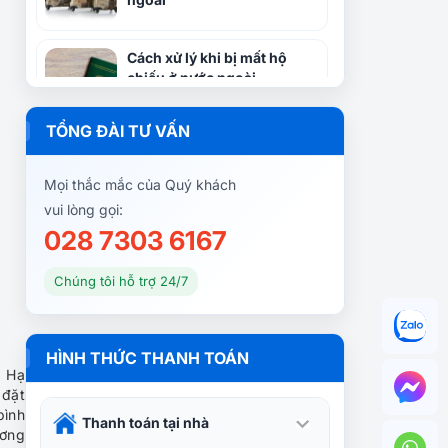
Cách xử lý khi bị mất hộ
chiếu ở nước ngoài
TỔNG ĐÀI TƯ VẤN
Điểm đến lý tưởng cho mùa
đông không lạnh
Mọi thắc mắc của Quý khách
vui lòng gọi:
028 7303 6167
Những điều cần biết khi phụ
nữ mang thai đi du lịch
Chúng tôi hỗ trợ 24/7
9 lưu ý quan trọng khi sử
HÌNH THỨC THANH TOÁN
dụng phương tiện công
h Hạ
cộng ở nước ngoài
 đặt
bình
Thanh toán tại nhà
ương