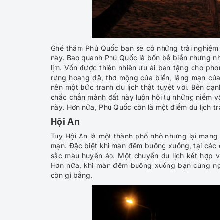
Ghé thăm Phú Quốc bạn sẽ có những trải nghiệm 
này. Bao quanh Phú Quốc là bốn bề biển nhưng nh
lịm. Vốn được thiên nhiên ưu ái ban tặng cho p
rừng hoang dã, thơ mộng của biển, lãng mạn củ
nên một bức tranh du lịch thật tuyệt vời. Bên c
chắc chắn mảnh đất này luôn hội tụ những niềm vấ
này. Hơn nữa, Phú Quốc còn là một điểm du lịch t
Hội An
Tuy Hội An là một thành phố nhỏ nhưng lại mang
mạn. Đặc biệt khi màn đêm buông xuống, tại các c
sắc màu huyền ảo. Một chuyến du lịch kết hợp với
Hơn nữa, khi màn đêm buông xuống bạn cùng ngư
còn gì bằng.