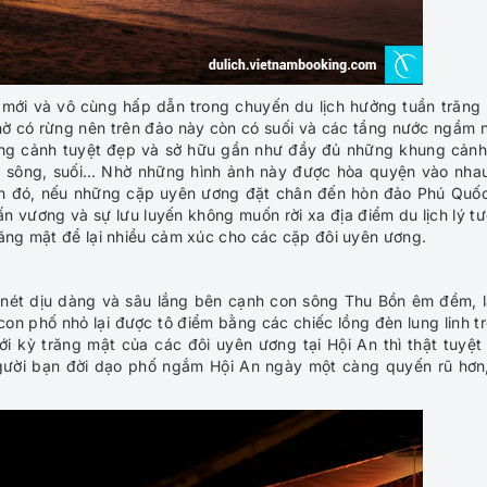
mới và vô cùng hấp dẫn trong chuyến du lịch hưởng tuần trăng
ờ có rừng nên trên đảo này còn có suối và các tầng nước ngầm 
hong cảnh tuyệt đẹp và sở hữu gần như đầy đủ những khung cảnh
a sông, suối… Nhờ những hình ảnh này được hòa quyện vào nha
ạnh đó, nếu những cặp uyên ương đặt chân đến hòn đảo Phú Quốc
n vương và sự lưu luyến không muốn rời xa địa điểm du lịch lý t
răng mật để lại nhiều cảm xúc cho các cặp đôi uyên ương.
 nét dịu dàng và sâu lắng bên cạnh con sông Thu Bồn êm đềm, 
on phố nhỏ lại được tô điểm bằng các chiếc lồng đèn lung linh t
 kỳ trăng mật của các đôi uyên ương tại Hội An thì thật tuyệt 
ời bạn đời dạo phố ngắm Hội An ngày một càng quyến rũ hơn,