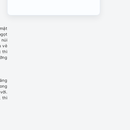
Nghỉ lễ 02-09, check in 5
bãi biển cực đẹp ngay gần
Việt Nam
 mật
ngọt
 núi
Những điểm đến ở Việt Nam
u vẽ
phải ghé thăm năm 2026
 thì
ưởng
6 việc cần chuẩn bị cho
chuyến du lịch nước ngoài
lãng
rong
vời.
 thì
Top 4 thành phố thiên
đường nghỉ dưỡng của Việt
Nam
Những điều cần tránh khi