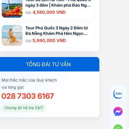
ngày 3 đêm | Khám phá Đảo Ngọc
từ TP HCM
4,590,000 VND
Giá:
Tour Phú Quốc 3 Ngày 2 Đêm từ
Đà Nẵng Khám Phá Hòn Ngọc
Biển Đông
5,990,000 VND
Giá:
TỔNG ĐÀI TƯ VẤN
Mọi thắc mắc của Quý khách
vui lòng gọi:
028 7303 6167
Chúng tôi hỗ trợ 24/7