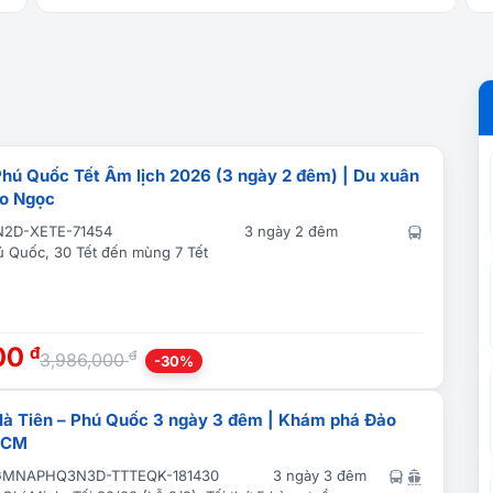
 Phú Quốc Tết Âm lịch 2026 (3 ngày 2 đêm) | Du xuân
o Ngọc
2D-XETE-71454
3 ngày 2 đêm
ú Quốc, 30 Tết đến mùng 7 Tết
00
đ
đ
3,986,000
-30%
 Hà Tiên – Phú Quốc 3 ngày 3 đêm | Khám phá Đảo
HCM
GMNAPHQ3N3D-TTTEQK-181430
3 ngày 3 đêm