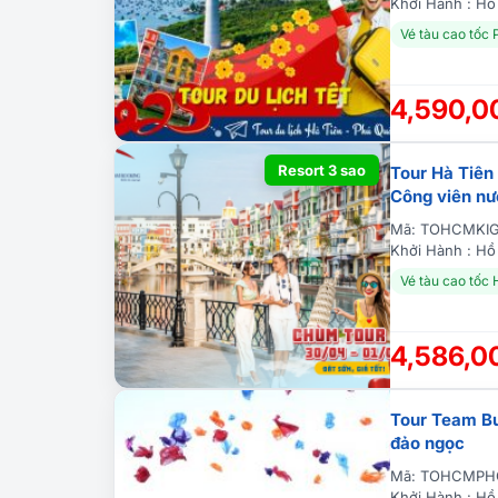
Khởi Hành : Hồ 
Vé tàu cao tốc
4,590,
Resort 3 sao
Tour Hà Tiên
Công viên n
Mã: TOHCMKI
Khởi Hành : Hồ 
Vé tàu cao tốc
4,586,
Tour Team Bu
đảo ngọc
Mã: TOHCMPH
Khởi Hành : Hồ