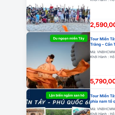
2,590,
Du ngoạn miền Tây
Tour Miền Tâ
Trăng – Cần 
Mã: VNBHCMM
Khởi Hành : Hồ
5,790,0
Lặn biển ngắm san hô
Tour Miền Tâ
phía nam tổ 
Mã: VNBHCMM
Khởi Hành : Hồ