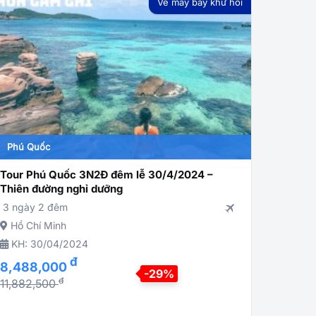
Vé máy bay khứ hồi
Phú Quốc
Phú Qu
Tour Phú Quốc 3N2Đ đêm lễ 30/4/2024 –
Tour du
Thiên đường nghỉ dưỡng
Grand W
Vinwon
3 ngày 2 đêm
3 ngày 
Hồ Chí Minh
Hồ Chí
KH: 30/04/2024
KH: 3
đ
8,488,000
-29%
8,690
đ
11,882,500
9,150,