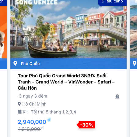
ch
Đi tàu cano
Phú Quốc
Tour Phú Quốc Grand World 3N3Đ: Suối
Tranh – Grand World – VinWonder – Safari –
Cầu Hôn
3 ngày 3 đêm
Hồ Chí Minh
KH: Tối thứ 5 tháng 1,2,3,4
đ
2,940,000
-30%
đ
4,210,000