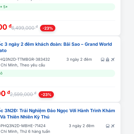
4* 5*
000
đ
đ
6,499,000
-23%
c 3 ngày 2 đêm khách đoàn: Bãi Sao – Grand World
ato
HQ3N2D-TTMBGR-383432
3 ngày 2 đêm
 Chí Minh, Theo yêu cầu
hô
00
đ
đ
2,599,000
-23%
c 3N2Đ: Trải Nghiệm Đảo Ngọc Với Hành Trình Khám
Và Thiên Nhiên Kỳ Thú
GPHQ3N2D-MBHE-71424
3 ngày 2 đêm
 Chí Minh, Thứ 6 hàng tuần