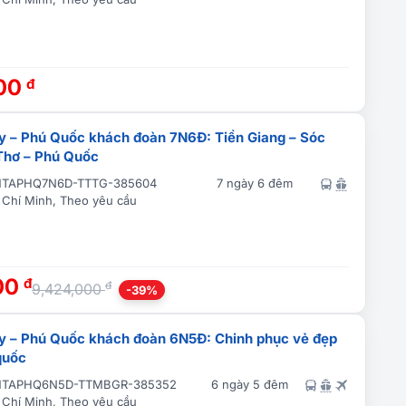
000
đ
y – Phú Quốc khách đoàn 7N6Đ: Tiền Giang – Sóc
Thơ – Phú Quốc
TAPHQ7N6D-TTTG-385604
7 ngày 6 đêm
 Chí Minh, Theo yêu cầu
00
đ
đ
9,424,000
-39%
y – Phú Quốc khách đoàn 6N5Đ: Chinh phục vẻ đẹp
quốc
TAPHQ6N5D-TTMBGR-385352
6 ngày 5 đêm
 Chí Minh, Theo yêu cầu