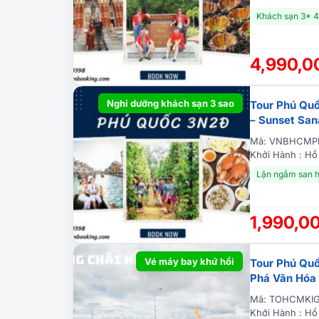
Khách sạn 3* 
4,990,
Nghỉ dưỡng khách sạn 3 sao
Tour Phú Quố
– Sunset San
Mã: VNBHCMP
Khởi Hành : Hồ
Lặn ngắm san 
1,990,0
Vé máy bay khứ hồi
Tour Phú Quố
Phá Văn Hóa 
Mã: TOHCMKI
Khởi Hành : Hồ