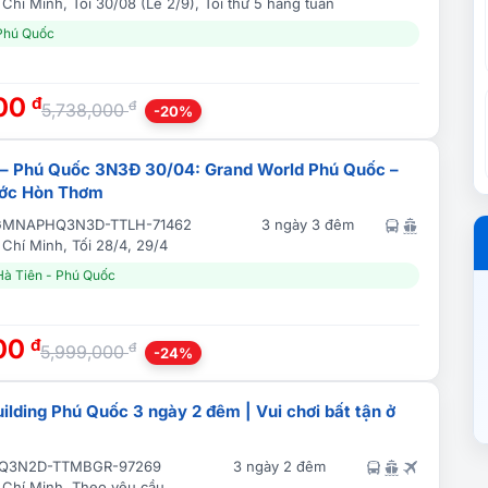
Chí Minh, Tối 30/08 (Lễ 2/9), Tối thứ 5 hàng tuần
 Phú Quốc
000
đ
đ
5,738,000
-20%
 – Phú Quốc 3N3Đ 30/04: Grand World Phú Quốc –
ước Hòn Thơm
GMNAPHQ3N3D-TTLH-71462
3 ngày 3 đêm
Chí Minh, Tối 28/4, 29/4
 Hà Tiên - Phú Quốc
000
đ
đ
5,999,000
-24%
ilding Phú Quốc 3 ngày 2 đêm | Vui chơi bất tận ở
Q3N2D-TTMBGR-97269
3 ngày 2 đêm
 Chí Minh, Theo yêu cầu