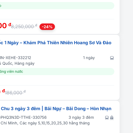
o
000
đ
đ
8,250,000
-24%
c 1 Ngày – Khám Phá Thiên Nhiên Hoang Sơ Và Đảo
1N-XEHE-332212
1 ngày
ú Quốc, Hàng ngày
Công viên nước
0
đ
đ
186,000
 Chu 3 ngày 3 đêm | Bãi Ngự – Bãi Dong – Hòn Nhạn
GPHQ3N3D-TTHE-330756
3 ngày 3 đêm
 Chí Minh, Các ngày 5,10,15,20,25,30 hằng tháng