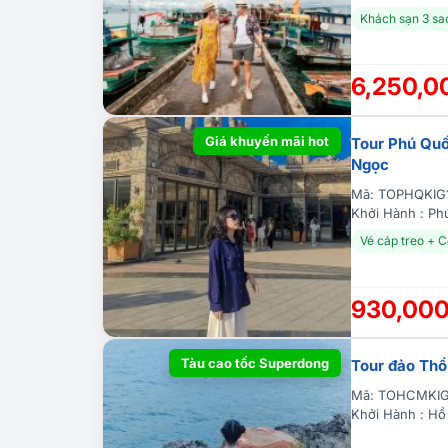
Khách sạn 3 sa
6,250,
Giá khuyến mãi hot
Tour Phú Quố
Ngọc
Mã: TOPHQKIG
Khởi Hành : Ph
Vé cáp treo + 
930,00
Tàu cao tốc Superdong
Tour đảo Thổ
Mã: TOHCMKI
Khởi Hành : Hồ