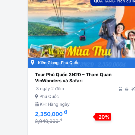
QUÀ TẶNG: Nón du lị
Kiên Giang, Phú Quốc
Tour Phú Quốc 3N2D – Tham Quan
VinWonders và Safari
3 ngày 2 đêm
Phú Quốc
KH: Hàng ngày
đ
2,350,000
-20%
đ
2,940,000