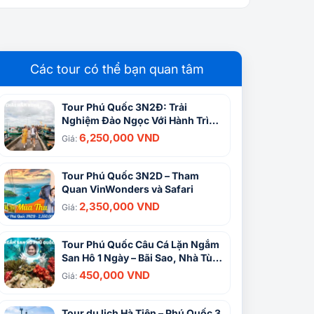
Các tour có thể bạn quan tâm
Tour Phú Quốc 3N2Đ: Trải
Nghiệm Đảo Ngọc Với Hành Trình
Khám Phá Văn Hóa Và Thiên
6,250,000 VND
Giá:
Nhiên Kỳ Thú
Tour Phú Quốc 3N2D – Tham
Quan VinWonders và Safari
2,350,000 VND
Giá:
Tour Phú Quốc Câu Cá Lặn Ngắm
San Hô 1 Ngày – Bãi Sao, Nhà Tù
Phú Quốc
450,000 VND
Giá:
Tour du lịch Hà Tiên – Phú Quốc 3