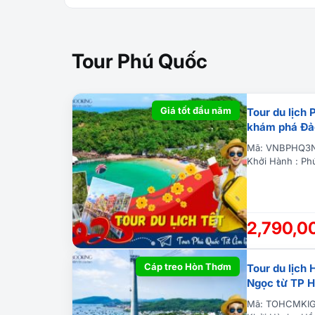
Tour Phú Quốc
Giá tốt đầu năm
Tour du lịch
khám phá Đả
Mã: VNBPHQ3N
Khởi Hành : Ph
2,790,0
Cáp treo Hòn Thơm
Tour du lịch
Ngọc từ TP 
Mã: TOHCMKI