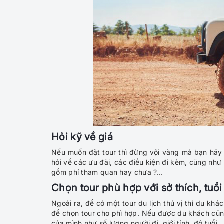
Hỏi kỹ về giá
Nếu muốn đặt tour thì đừng vội vàng mà bạn hãy 
hỏi về các ưu đãi, các điều kiện đi kèm, cũng như
gồm phí tham quan hay chưa ?…
Chọn tour phù hợp với sở thích, tuổi
Ngoài ra, để có một tour du lịch thú vị thì du k
để chọn tour cho phì hợp. Nếu được du khách cũ
của mình như số lượng người đi, giới tính, độ tuổi…