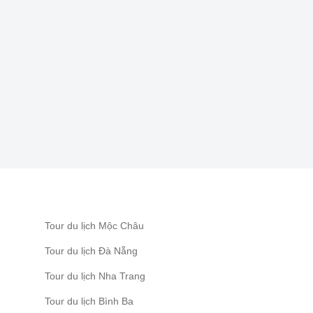
du lịch nước ngoài
Gold Coast – thành phố của
khám phá và trải nghiệm
Những điều cần lưu ý khi du
lịch nước ngoài dịp lễ 30-4
Kinh nghiệm du lịch nước
ngoài mùa lễ hội
Tour du lịch Mộc Châu
Tour du lịch Đà Nẵng
Vi vu miền nắng gió tại
Tour du lịch Nha Trang
những cung đường biển
biển đẹp nhất Việt Nam!
Tour du lịch Bình Ba