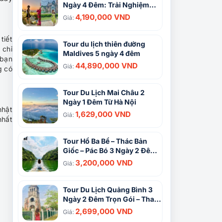
Ngày 4 Đêm: Trải Nghiệm
Hành Trình Biển Xanh và Núi
4,190,000 VND
Giá:
Rừng Tây Nguyên
tiết
Tour du lịch thiên đường
 chỉ
Maldives 5 ngày 4 đêm
 bạn
44,890,000 VND
Giá:
g có
Tour Du Lịch Mai Châu 2
Ngày 1 Đêm Từ Hà Nội
nhật
1,629,000 VND
Giá:
nhất
Tour Hồ Ba Bể – Thác Bản
Giốc – Pác Bó 3 Ngày 2 Đêm:
Hành Trình Khám Phá Vùng
3,200,000 VND
Giá:
Đất Huyền Thoại
Tour Du Lịch Quảng Bình 3
Ngày 2 Đêm Trọn Gói – Tham
Quan Phong Nha Kẻ Bàng
2,699,000 VND
Giá: