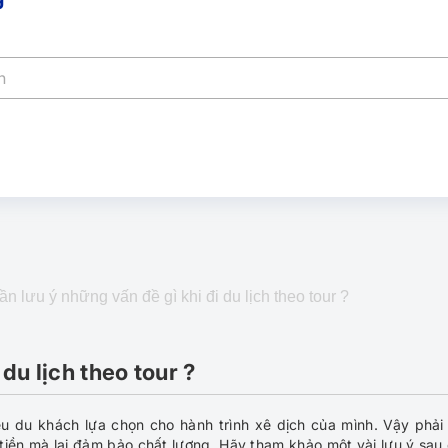
ần lưu ý những vấn đề gì khi đi du lịch theo tour ?
du lịch theo tour ?
u du khách lựa chọn cho hành trình xê dịch của mình. Vậy phải
 tiền mà lại đảm bảo chất lượng. Hãy tham khảo một vài lưu ý sau