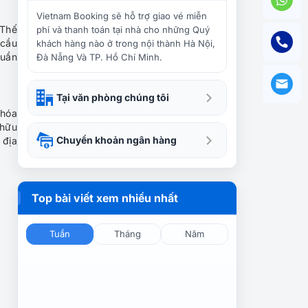
Bí quyết tiết kiệm chi phí du
lịch dành cho các bạn trẻ
Vietnam Booking sẽ hỗ trợ giao vé miễn
 Thế
phí và thanh toán tại nhà cho những Quý
 cầu
khách hàng nào ở trong nội thành Hà Nội,
huẩn
Đà Nẵng Và TP. Hồ Chí Minh.
Mẹo hay giúp hạn chế 5 lỗi
thường gặp khi đi du lịch
Tại văn phòng chúng tôi
 hóa
 hữu
Những lưu ý dành cho phái
Chuyển khoản ngân hàng
 địa
nữ khi du lịch Trung Đông
Top bài viết xem nhiều nhất
6 địa điểm tham quan hút
khách du lịch ở Venezuela
Tuần
Tháng
Năm
Khám phá du lịch Việt Nam
tháng 7