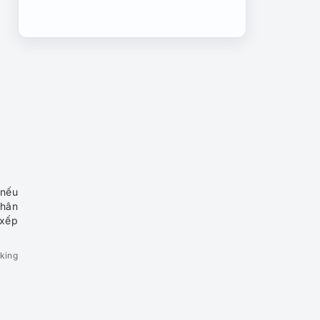
Nghỉ lễ 02-09, check in 5
bãi biển cực đẹp ngay gần
Việt Nam
Những điểm đến ở Việt Nam
phải ghé thăm năm 2026
6 việc cần chuẩn bị cho
chuyến du lịch nước ngoài
 nếu
nhân
 xếp
Top 4 thành phố thiên
đường nghỉ dưỡng của Việt
king
Nam
Những điều cần tránh khi