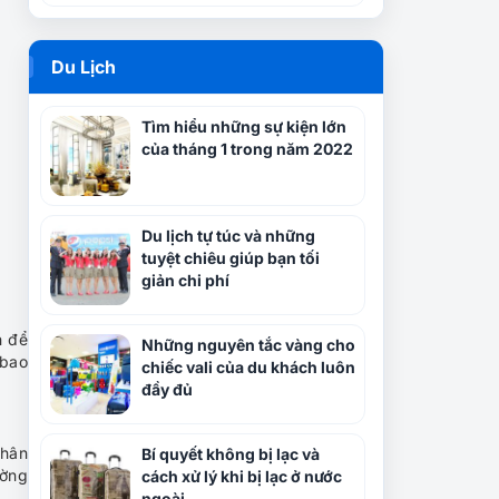
Du Lịch
Tìm hiểu những sự kiện lớn
của tháng 1 trong năm 2022
Du lịch tự túc và những
tuyệt chiêu giúp bạn tối
giản chi phí
h để
Những nguyên tắc vàng cho
 bao
chiếc vali của du khách luôn
đầy đủ
nhân
Bí quyết không bị lạc và
ường
cách xử lý khi bị lạc ở nước
ngoài