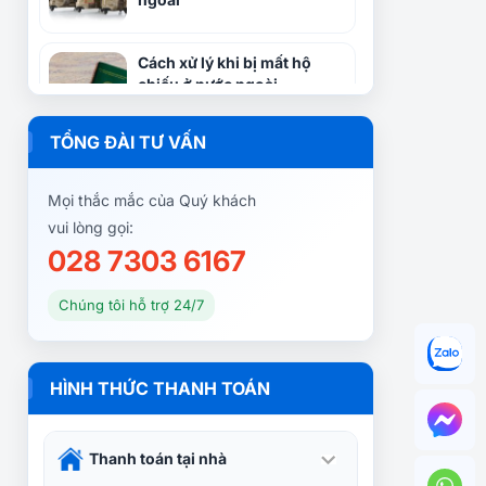
Cách xử lý khi bị mất hộ
chiếu ở nước ngoài
TỔNG ĐÀI TƯ VẤN
Điểm đến lý tưởng cho mùa
đông không lạnh
Mọi thắc mắc của Quý khách
vui lòng gọi:
028 7303 6167
Những điều cần biết khi phụ
nữ mang thai đi du lịch
Chúng tôi hỗ trợ 24/7
9 lưu ý quan trọng khi sử
HÌNH THỨC THANH TOÁN
dụng phương tiện công
cộng ở nước ngoài
Thanh toán tại nhà