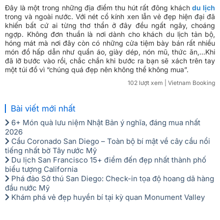
Đây là một trong những địa điểm thu hút rất đông khách
du lịch
trong và ngoài nước. Với nét cổ kính xen lẫn vẻ đẹp hiện đại đã
khiến bất cứ ai từng thơ thẩn ở đây đều ngất ngây, choáng
ngợp. Không đơn thuần là nơi dành cho khách du lịch tản bộ,
hóng mát mà nơi đây còn có những cửa tiệm bày bán rất nhiều
món đồ hấp dẫn như quần áo, giày dép, nón mũ, thức ăn,...Khi
đã lỡ bước vào rồi, chắc chắn khi bước ra bạn sẽ xách trên tay
một túi đồ vì “chúng quá đẹp nên không thể không mua”.
102 lượt xem
| Vietnam Booking
Bài viết mới nhất
6+ Món quà lưu niệm Nhật Bản ý nghĩa, đáng mua nhất
2026
Cầu Coronado San Diego – Toàn bộ bí mật về cây cầu nổi
tiếng nhất bờ Tây nước Mỹ
Du lịch San Francisco 15+ điểm đến đẹp nhất thành phố
biểu tượng California
Phá đảo Sở thú San Diego: Check-in tọa độ hoang dã hàng
đầu nước Mỹ
Khám phá vẻ đẹp huyền bí tại kỳ quan Monument Valley