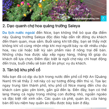
2. Dạo quanh chợ hoa quảng trường Saleya
Du lịch nước ngoài
đến Nice, bạn không thể bỏ qua địa điểm
này. Quảng trường Saleya độc đáo hấp dẫn rất đông du khách
đến tham quan, mua sắm. Buổi sáng khi tới đây, bạn sẽ thấy một
không khí vô cùng nhộn nhịp khi mọi người bày ra rất nhiều chậu
hoa, rau cải hoặc bất kỳ sản phẩm nào ở nông trại để bán.
Những chậu hoa được sắp xếp ngay hàng, thẳng lối giúp du
khách dễ lựa chọn. Điểm đặc biệt là ngôi chợ này chỉ hoạt động
đến trưa, buổi chiều sẽ bán đồ ăn phục vụ du khách.
3. Tản bộ khu phố cổ
Nếu bạn đã có dịp du lịch trong nước đến phố cổ Hội An (Quảng
Nam) thì sẽ thấy 2 nơi này có sự tương đồng đến thú vị. Tọa lạc
ngay trung tâm thành phố, khu phố cổ Nice mang đến cho du
khách cảm giác yên bình, gần gũi đến lạ. Đến đây, bạn có thể
lang thang cả ngày trong những con đường nhỏ, ngoằn ngoèo
và đặc biệt rất xinh xắn. Các quán cà phê, quán ăn, cửa hàng
bán đồ lưu niệm hay quần áo đều được bày bán ở đây.