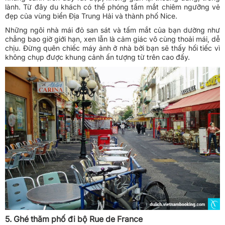
lành. Từ đây du khách có thể phóng tầm mắt chiêm ngưỡng vẻ
đẹp của vùng biển Địa Trung Hải và thành phố Nice.
Những ngôi nhà mái đỏ san sát và tấm mắt của bạn dường như
chẳng bao giờ giới hạn, xen lẫn là cảm giác vô cùng thoải mái, dễ
chịu. Đừng quên chiếc máy ảnh ở nhà bởi bạn sẽ thấy hối tiếc vì
không chụp được khung cảnh ấn tượng từ trên cao đấy.
5. Ghé thăm phố đi bộ Rue de France