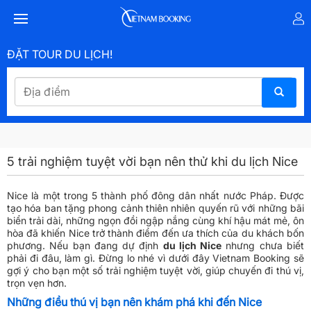
ĐẶT TOUR DU LỊCH!
5 trải nghiệm tuyệt vời bạn nên thử khi du lịch Nice
Nice là một trong 5 thành phố đông dân nhất nước Pháp. Được
tạo hóa ban tặng phong cảnh thiên nhiên quyến rũ với những bãi
biển trải dài, những ngọn đồi ngập nắng cùng khí hậu mát mẻ, ôn
hòa đã khiến Nice trở thành điểm đến ưa thích của du khách bốn
phương. Nếu bạn đang dự định
du lịch Nice
nhưng chưa biết
phải đi đâu, làm gì. Đừng lo nhé vì dưới đây Vietnam Booking sẽ
gợi ý cho bạn một số trải nghiệm tuyệt vời, giúp chuyến đi thú vị,
trọn vẹn hơn.
Những điều thú vị bạn nên khám phá khi đến Nice