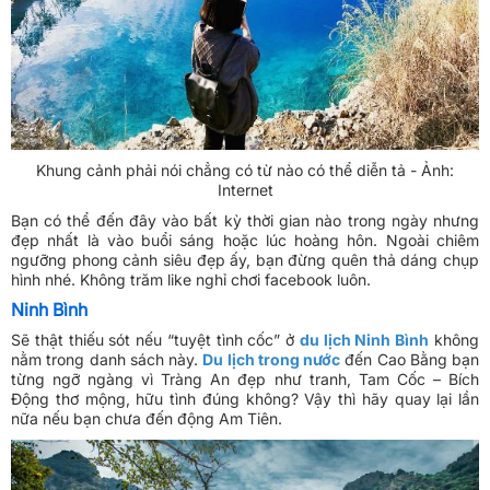
Khung cảnh phải nói chẳng có từ nào có thể diễn tả - Ảnh:
Internet
Bạn có thể đến đây vào bất kỳ thời gian nào trong ngày nhưng
đẹp nhất là vào buổi sáng hoặc lúc hoàng hôn. Ngoài chiêm
ngưỡng phong cảnh siêu đẹp ấy, bạn đừng quên thả dáng chụp
hình nhé. Không trăm like nghỉ chơi facebook luôn.
Ninh Bình
Sẽ thật thiếu sót nếu “tuyệt tình cốc” ở
du lịch Ninh Bình
không
nằm trong danh sách này.
Du lịch trong nước
đến Cao Bằng bạn
từng ngỡ ngàng vì Tràng An đẹp như tranh, Tam Cốc – Bích
Động thơ mộng, hữu tình đúng không? Vậy thì hãy quay lại lần
nữa nếu bạn chưa đến động Am Tiên.