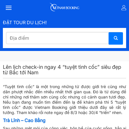
ĐẶT TOUR DU LỊCH!
Lên lịch check-in ngay 4 “tuyệt tình cốc” siêu đẹp
từ Bắc tới Nam
“Tuyệt tình cốc” là một trong những từ được giới trẻ cũng như
dân phượt nhắc đến nhiều nhất thời gian qua. Đó là từ dùng để
chỉ những nơi thâm sơn cùng cốc nhưng có cảnh quan tươi đẹp.
Nếu bạn đang muốn tìm điểm đến lạ để khám phá thì 5 “tuyệt
tình cốc” được Vietnam Booking giới thiệu dưới đây sẽ rất lý
tưởng. Tham khảo rồi note ngay để 8/3 hoặc 30/4 “triển” nhen.
Trà Lĩnh – Cao Bằng
Sau những mệt mỏi của công việc, bộn bề của cuộc sống, hẳn ai