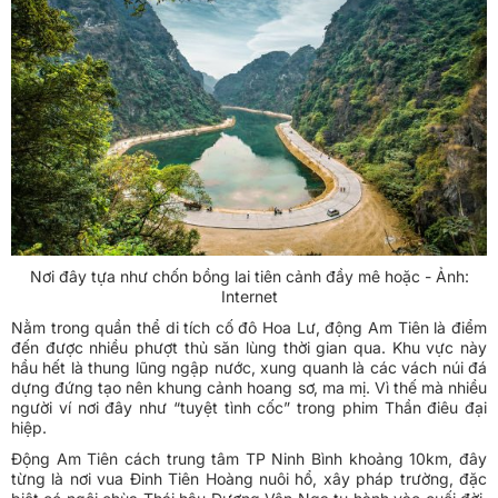
Nơi đây tựa như chốn bồng lai tiên cảnh đầy mê hoặc - Ảnh:
Internet
Nằm trong quần thể di tích cố đô Hoa Lư, động Am Tiên là điểm
đến được nhiều phượt thủ săn lùng thời gian qua. Khu vực này
hầu hết là thung lũng ngập nước, xung quanh là các vách núi đá
dựng đứng tạo nên khung cảnh hoang sơ, ma mị. Vì thế mà nhiều
người ví nơi đây như “tuyệt tình cốc” trong phim Thần điêu đại
hiệp.
Động Am Tiên cách trung tâm TP Ninh Bình khoảng 10km, đây
từng là nơi vua Đinh Tiên Hoàng nuôi hổ, xây pháp trường, đặc