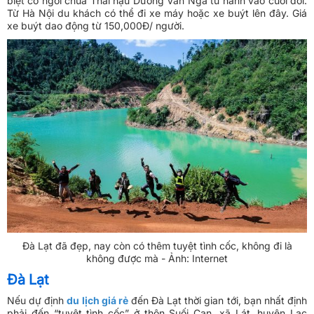
biệt có ngôi chùa Thái hậu Dương Vân Nga tu hành vào cuối đời.
Từ Hà Nội du khách có thể đi xe máy hoặc xe buýt lên đây. Giá
xe buýt dao động từ 150,000Đ/ người.
Đà Lạt đã đẹp, nay còn có thêm tuyệt tình cốc, không đi là
không được mà - Ảnh: Internet
Đà Lạt
Nếu dự định
du lịch giá rẻ
đến Đà Lạt thời gian tới, bạn nhất định
phải đến “tuyệt tình cốc” ở thôn Suối Cạn, xã Lát, huyện Lạc