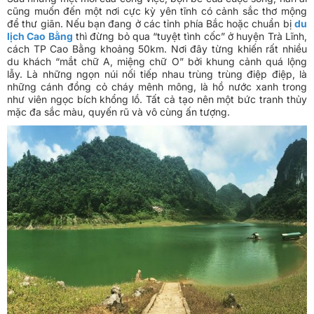
cũng muốn đến một nơi cực kỳ yên tĩnh có cảnh sắc thơ mộng
để thư giãn. Nếu bạn đang ở các tỉnh phía Bắc hoặc chuẩn bị
du
lịch Cao Bằng
thì đừng bỏ qua “tuyệt tình cốc” ở huyện Trà Lĩnh,
cách TP Cao Bằng khoảng 50km. Nơi đây từng khiến rất nhiều
du khách “mắt chữ A, miệng chữ O” bởi khung cảnh quá lộng
lẫy. Là những ngọn núi nối tiếp nhau trùng trùng điệp điệp, là
những cánh đồng cỏ cháy mênh mông, là hồ nước xanh trong
như viên ngọc bích khổng lồ. Tất cả tạo nên một bức tranh thủy
mặc đa sắc màu, quyến rũ và vô cùng ấn tượng.