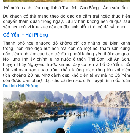
Hồ nước xanh siêu lung linh ở Trà Lĩnh, Cao Bằng - Ảnh sưu tầm
Du khách có thể mang theo đồ đạc để cắm trại hoặc thực hiện
chuyến tham quan trong ngày. Lưu ý bạn không nên đi quá sâu
vào hẻm núi vì khu vực này có địa hình hiểm trở, có đá sắt nhọn.
Cổ Yếm – Hải Phòng
Thành phố hoa phượng đỏ không chỉ có những bãi biển xanh
trong, hòn đảo đẹp hút hồn mà còn có một nơi thâm sơn cùng
cốc siêu xinh làm các bạn trẻ đứng ngồi không yên thời gian qua.
Nơi lung linh ấy chính là hồ nước ở thôn Trại Sơn, xã An Sơn,
huyện Thủy Nguyên. Trước kia nơi đây có tên là hồ Cổ Yếm, nổi
bật với màu xanh bao trùm khắp không gian rộng lớn với diện
tích khoảng 20 ha. Nhờ cảnh đẹp khó diễn tả ấy mà hồ Cổ Yếm
còn được dân phượt đặt cho cái tên sociu là “tuyệt tình cốc ”của
Du lịch Hải Phòng