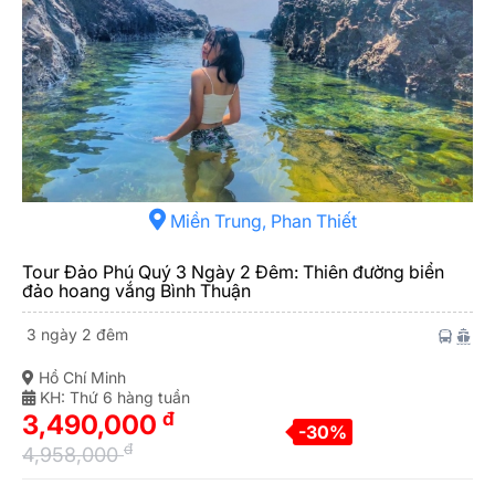
Miền Trung, Phan Thiết
Tour Đảo Phú Quý 3 Ngày 2 Đêm: Thiên đường biển
đảo hoang vắng Bình Thuận
3 ngày 2 đêm
Hồ Chí Minh
KH: Thứ 6 hàng tuần
đ
3,490,000
-30%
đ
4,958,000