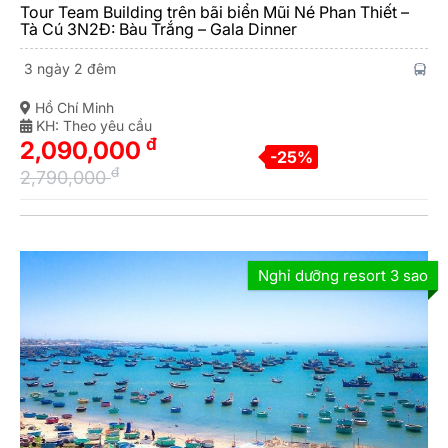
Tour Team Building trên bãi biển Mũi Né Phan Thiết –
Tà Cú 3N2Đ: Bàu Trắng – Gala Dinner
3 ngày 2 đêm
Hồ Chí Minh
KH: Theo yêu cầu
đ
2,090,000
-25%
đ
2,790,000
Nghỉ dưỡng resort 3 sao