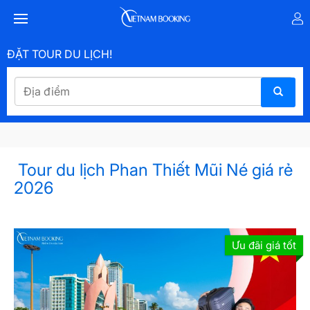
ĐẶT TOUR DU LỊCH!
Tour du lịch Phan Thiết Mũi Né giá rẻ
2026
Ưu đãi giá tốt