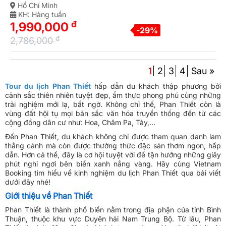
Hồ Chí Minh
KH: Hàng tuần
đ
1,990,000
-29%
đ
2,786,000
1
2
3
4
Sau »
Tour du lịch Phan Thiết
hấp dẫn du khách thập phương bởi
cảnh sắc thiên nhiên tuyệt đẹp, ẩm thực phong phú cùng những
trải nghiệm mới lạ, bất ngờ. Không chỉ thế, Phan Thiết còn là
vùng đất hội tụ mọi bản sắc văn hóa truyền thống đến từ các
cộng đồng dân cư như: Hoa, Chăm Pa, Tày,...
Đến Phan Thiết, du khách không chỉ được tham quan danh lam
thắng cảnh mà còn được thưởng thức đặc sản thơm ngon, hấp
dẫn. Hơn cả thế, đây là cơ hội tuyệt vời để tận hưởng những giây
phút nghỉ ngơi bên biển xanh nắng vàng. Hãy cùng Vietnam
Booking tìm hiểu về kinh nghiệm du lịch Phan Thiết qua bài viết
dưới đây nhé!
Giới thiệu về Phan Thiết
Phan Thiết là thành phố biển nằm trong địa phận của tỉnh Bình
Thuận, thuộc khu vực Duyên hải Nam Trung Bộ. Từ lâu, Phan