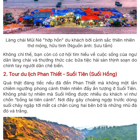
Làng chài Mũi Né "hớp hồn" du khách bởi cảnh sắc thiên nhiên
thơ mộng, hữu tình (Nguồn ảnh: Sưu tầm)
Không chỉ thế, bạn còn có cơ hội tìm hiểu về cuộc sống của ngư
dân làng chài và thưởng thức các bữa tiệc hải sản thịnh soạn do
chính tay người dân chế biến.
2. Tour du lịch Phan Thiết - Suối Tiên (Suối Hồng)
Quả thật đáng tiếc nếu đã đến Phan Thiết mà không một lần
chiêm ngưỡng phong cảnh thiên nhiên đầy ấn tượng ở Suối Tiên.
Không phải tự nhiên mà Suối Hồng được nhiều du khách ví như
chốn “bồng lai tiên cảnh”. Nơi đây gây choáng ngợp trước dòng
suối chảy ngập tới mắt cá chân cùng hai bên bờ là những nhũ đá
đỏ và trắng.