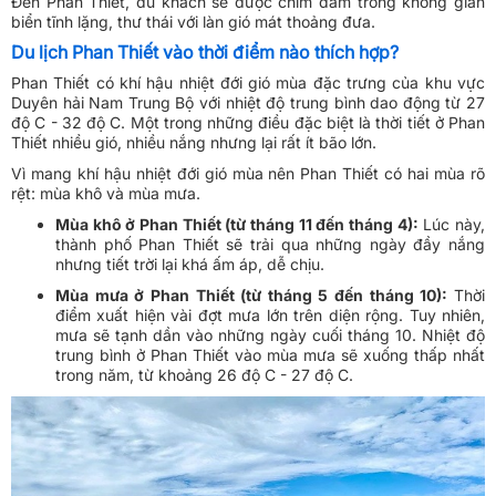
Đến Phan Thiết, du khách sẽ được chìm đắm trong không gian
biển tĩnh lặng, thư thái với làn gió mát thoảng đưa.
Du lịch Phan Thiết vào thời điểm nào thích hợp?
Phan Thiết có khí hậu nhiệt đới gió mùa đặc trưng của khu vực
Duyên hải Nam Trung Bộ với nhiệt độ trung bình dao động từ 27
độ C - 32 độ C. Một trong những điều đặc biệt là thời tiết ở Phan
Thiết nhiều gió, nhiều nắng nhưng lại rất ít bão lớn.
Vì mang khí hậu nhiệt đới gió mùa nên Phan Thiết có hai mùa rõ
rệt: mùa khô và mùa mưa.
Mùa khô ở Phan Thiết (từ tháng 11 đến tháng 4):
Lúc này,
thành phố Phan Thiết sẽ trải qua những ngày đầy nắng
nhưng tiết trời lại khá ấm áp, dễ chịu.
Mùa mưa ở Phan Thiết (từ tháng 5 đến tháng 10):
Thời
điểm xuất hiện vài đợt mưa lớn trên diện rộng. Tuy nhiên,
mưa sẽ tạnh dần vào những ngày cuối tháng 10. Nhiệt độ
trung bình ở Phan Thiết vào mùa mưa sẽ xuống thấp nhất
trong năm, từ khoảng 26 độ C - 27 độ C.