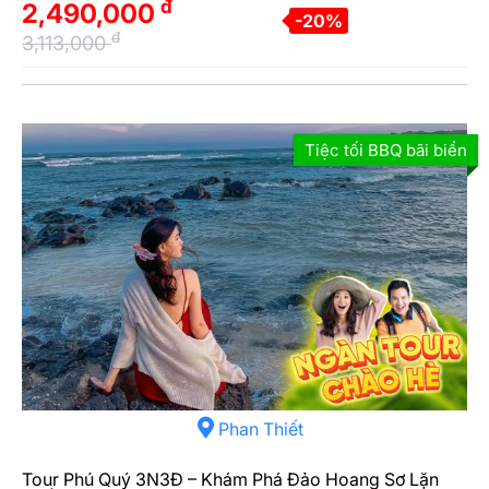
đ
2,490,000
-20%
đ
3,113,000
Tiệc tối BBQ bãi biển
Phan Thiết
Tour Phú Quý 3N3Đ – Khám Phá Đảo Hoang Sơ Lặn