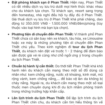
Đặt phòng khách sạn ở Phan Thiết:
Hiện nay, Phan Thiết
có rất nhiều dịch vụ lưu trú dưới mọi hình thức khác nhau
cho du khách lựa chọn. Từ khách sạn, resort sang trọng
đến homestay, nhà nghỉ đều hội tụ đầy đủ ở Phan Thiết.
Giá thuê dịch vụ lưu trú ở Phan Thiết khá phải chăng, dao
động từ 350.000 VNĐ - 1.500.000 VNĐ/đêm/phòng (tùy
thuộc vào loại hình mà bạn lựa chọn).
Phương tiện di chuyển đến Phan Thiết:
Vì thành phố Phan
Thiết chưa có sân bay nên xe khách, tàu hỏa, xe Limousine
hoặc xe máy là những phương tiện di chuyển đến Phan
Thiết chủ yếu. Theo kinh nghiệm đi
tour du lịch Phan
Thiết
, du khách nên đặt vé trước 1 - 2 tháng để đảm bảo
săn được giá vé rẻ cũng như chỗ ngồi ưng ý trong chuyến
du lịch Phan Thiết.
Chuẩn bị hành lý cần thiết:
Do thời tiết Phan Thiết khá khô
hanh nên du khách cần mang theo một số đồ dùng cá
nhân như: kem chống nắng, nước xịt khoáng, kính mát, mũ
rộng vành, kem chống nắng,... để bảo vệ làn da không bị
cháy nắng. Ngoài ra, du khách cần mang theo một số loại
thuốc men chuyên dụng khi đi du lịch nhằm phòng tránh
trong những trường hợp khẩn cấp.
Lên lịch trình du lịch Phan Thiết:
Để lập lịch trình du lịch
Phan Thiết chỉn chu, du khách cần tìm hiểu thông tin về