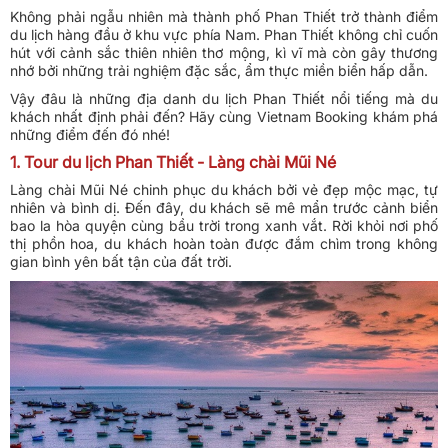
Không phải ngẫu nhiên mà thành phố Phan Thiết trở thành điểm
du lịch hàng đầu ở khu vực phía Nam. Phan Thiết không chỉ cuốn
hút với cảnh sắc thiên nhiên thơ mộng, kì vĩ mà còn gây thương
nhớ bởi những trải nghiệm đặc sắc, ẩm thực miền biển hấp dẫn.
Vậy đâu là những địa danh du lịch Phan Thiết nổi tiếng mà du
khách nhất định phải đến? Hãy cùng Vietnam Booking khám phá
những điểm đến đó nhé!
1. Tour du lịch Phan Thiết - Làng chài Mũi Né
Làng chài Mũi Né chinh phục du khách bởi vẻ đẹp mộc mạc, tự
nhiên và bình dị. Đến đây, du khách sẽ mê mẩn trước cảnh biển
bao la hòa quyện cùng bầu trời trong xanh vắt. Rời khỏi nơi phố
thị phồn hoa, du khách hoàn toàn được đắm chìm trong không
gian bình yên bất tận của đất trời.