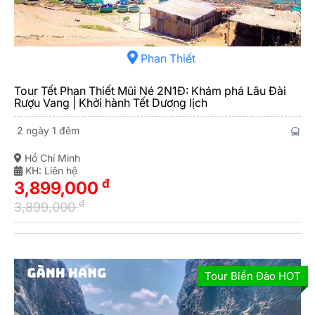
Phan Thiết
Tour Tết Phan Thiết Mũi Né 2N1Đ: Khám phá Lâu Đài
Rượu Vang | Khởi hành Tết Dương lịch
2 ngày 1 đêm
Hồ Chí Minh
KH: Liên hệ
đ
3,899,000
đ
3,899,000
Tour Biển Đảo HOT