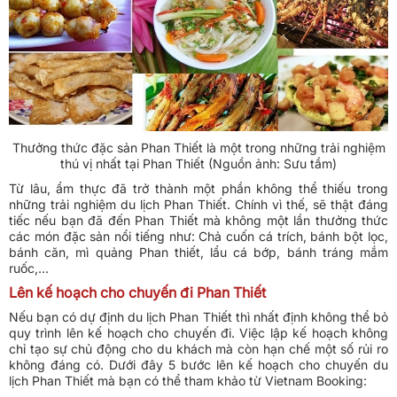
Thưởng thức đặc sản Phan Thiết là một trong những trải nghiệm
thú vị nhất tại Phan Thiết (Nguồn ảnh: Sưu tầm)
Từ lâu, ẩm thực đã trở thành một phần không thể thiếu trong
những trải nghiệm du lịch Phan Thiết. Chính vì thế, sẽ thật đáng
tiếc nếu bạn đã đến Phan Thiết mà không một lần thưởng thức
các món đặc sản nổi tiếng như: Chả cuốn cá trích, bánh bột lọc,
bánh căn, mì quảng Phan thiết, lẩu cá bớp, bánh tráng mắm
ruốc,...
Lên kế hoạch cho chuyến đi Phan Thiết
Nếu bạn có dự định du lịch Phan Thiết thì nhất định không thể bỏ
quy trình lên kế hoạch cho chuyến đi. Việc lập kế hoạch không
chỉ tạo sự chủ động cho du khách mà còn hạn chế một số rủi ro
không đáng có. Dưới đây 5 bước lên kế hoạch cho chuyến du
lịch Phan Thiết mà bạn có thể tham khảo từ Vietnam Booking: