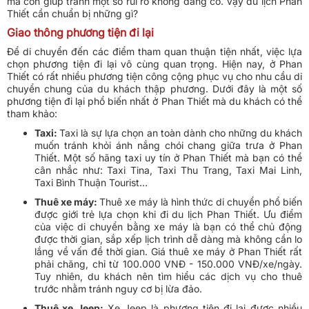
mà còn giúp tránh một số rủi ro không đáng có. Vậy du lịch Phan
Thiết cần chuẩn bị những gì?
Giao thông phương tiện đi lại
Để di chuyển đến các điểm tham quan thuận tiện nhất, việc lựa
chọn phương tiện đi lại vô cùng quan trọng. Hiện nay, ở Phan
Thiết có rất nhiều phương tiện công cộng phục vụ cho nhu cầu di
chuyển chung của du khách thập phương. Dưới đây là một số
phương tiện đi lại phổ biến nhất ở Phan Thiết mà du khách có thể
tham khảo:
Taxi:
Taxi là sự lựa chọn an toàn dành cho những du khách
muốn tránh khỏi ánh nắng chói chang giữa trưa ở Phan
Thiết. Một số hãng taxi uy tín ở Phan Thiết mà bạn có thể
cân nhắc như: Taxi Tina, Taxi Thu Trang, Taxi Mai Linh,
Taxi Bình Thuận Tourist…
Thuê xe máy:
Thuê xe máy là hình thức di chuyển phổ biến
được giới trẻ lựa chọn khi đi du lịch Phan Thiết. Ưu điểm
của việc di chuyển bằng xe máy là bạn có thể chủ động
được thời gian, sắp xếp lịch trình dễ dàng mà không cần lo
lắng về vấn đề thời gian. Giá thuê xe máy ở Phan Thiết rất
phải chăng, chỉ từ 100.000 VNĐ - 150.000 VNĐ/xe/ngày.
Tuy nhiên, du khách nên tìm hiểu các dịch vụ cho thuê
trước nhằm tránh nguy cơ bị lừa đảo.
Thuê xe Jeep:
Xe Jeep là phương tiện đi lại được nhiều