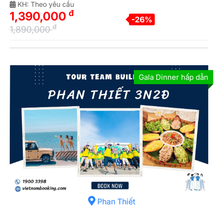
KH: Theo yêu cầu
đ
1,390,000
-26%
đ
1,890,000
Gala Dinner hấp dẫn
Phan Thiết