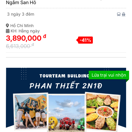
Ngắm San Hô
3 ngày 3 đêm
Hồ Chí Minh
KH: Hằng ngày
đ
3,890,000
-41%
đ
6,613,000
Lửa trại vui nhộn