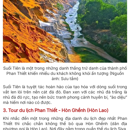
Suối Tiên là một trong những danh thắng trứ danh của thành phố
Phan Thiết khiến nhiều du khách không khỏi ấn tượng (Nguồn
ảnh: Sưu tầm)
Suối Tiên là tuyệt tác hoàn hảo của tạo hóa với dòng suối trong
vắt len lỏi trên nền cát đá đỏ. Đan xen với các nhũ đá trắng là
nhũ đá đỏ rực, tạo nên bức tranh phong cảnh huyền bí, “ảo diệu”
mà hiếm nơi nào có được.
3. Tour du lịch Phan Thiết - Hòn Ghềnh (Hòn Lao)
Khi nhắc đến một trong những địa danh du lịch đẹp nhất Phan
Thiết thì chắc chắn không thể bỏ qua Hòn Ghềnh (dân địa
phương gọi là Hòn Lao). Nơi đây nằm trong quần thể du lịch Siva,