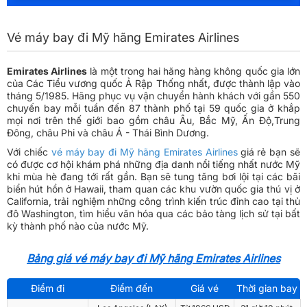
Vé máy bay đi Mỹ hãng Emirates Airlines
Emirates Airlines
là một trong hai hãng hàng không quốc gia lớn
của Các Tiểu vương quốc Ả Rập Thống nhất, được thành lập vào
tháng 5/1985. Hãng phục vụ vận chuyển hành khách với gần 550
chuyến bay mỗi tuần đến 87 thành phố tại 59 quốc gia ở khắp
mọi nơi trên thế giới bao gồm châu Âu, Bắc Mỹ, Ấn Độ,Trung
Đông, châu Phi và châu Á - Thái Bình Dương.
Với chiếc
vé máy bay đi Mỹ hãng Emirates Airlines
giá rẻ bạn sẽ
có được cơ hội khám phá những địa danh nổi tiếng nhất nước Mỹ
khi mùa hè đang tới rất gần. Bạn sẽ tung tăng bơi lội tại các bãi
biển hút hồn ở Hawaii, tham quan các khu vườn quốc gia thú vị ở
California, trải nghiệm những công trình kiến trúc đỉnh cao tại thủ
đô Washington, tìm hiểu văn hóa qua các bảo tàng lịch sử tại bất
kỳ thành phố nào của nước Mỹ.
Bảng giá vé máy bay đi Mỹ hãng Emirates Airlines
Điểm đi
Điểm đến
Giá vé
Thời gian bay