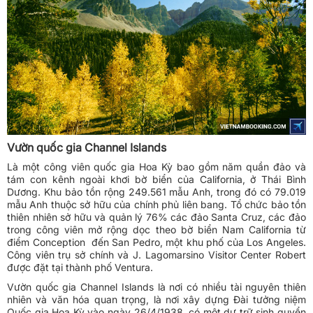
Vườn quốc gia Channel Islands
Là một công viên quốc gia Hoa Kỳ bao gồm năm quần đảo và
tám con kênh ngoài khơi bờ biển của California, ở Thái Bình
Dương. Khu bảo tồn rộng 249.561 mẫu Anh, trong đó có 79.019
mẫu Anh thuộc sở hữu của chính phủ liên bang. Tổ chức bảo tồn
thiên nhiên sở hữu và quản lý 76% các đảo Santa Cruz, các đảo
trong công viên mở rộng dọc theo bờ biển Nam California từ
điểm Conception đến San Pedro, một khu phố của Los Angeles.
Công viên trụ sở chính và J. Lagomarsino Visitor Center Robert
được đặt tại thành phố Ventura.
Vườn quốc gia Channel Islands là nơi có nhiều tài nguyên thiên
nhiên và văn hóa quan trọng, là nơi xây dựng Đài tưởng niệm
Quốc gia Hoa Kỳ vào ngày 26/4/1938, có một dự trữ sinh quyển