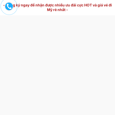
- Đăng ký ngay để nhận được nhiều ưu đãi cực HOT và giá vé đi
Mỹ rẻ nhất -
252 lượt xem
| Vietnam Booking
ĐẶT NGAY VÉ RẺ
Bài viết mới nhất
Vé máy bay từ Hà Nội đến Wellington (HAN – WLG) giá rẻ
Sân bay Auckland (AKL) – Cẩm nang đầy đủ về sân bay
quốc tế Auckland New Zealand
Khuyến mãi Vietravel Airlines mới – Cập nhật vé giá rẻ
hàng tháng
Mã khuyến mãi Bamboo Airways 2026 – Cập nhật ưu đãi
mới
Sân bay Seletar (Seletar Airport – XSP) ở đâu? Thông tin
đầy đủ 2026