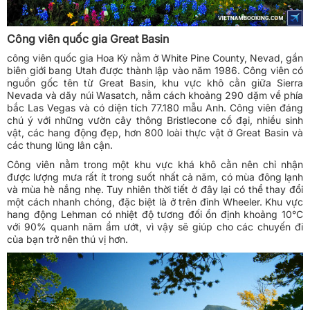
Công viên quốc gia Great Basin
công viên quốc gia Hoa Kỳ nằm ở White Pine County, Nevad, gần
biên giới bang Utah được thành lập vào năm 1986. Công viên có
nguồn gốc tên từ Great Basin, khu vực khô cằn giữa Sierra
Nevada và dãy núi Wasatch, nằm cách khoảng 290 dặm về phía
bắc Las Vegas và có diện tích 77.180 mẫu Anh. Công viên đáng
chú ý với những vườn cây thông Bristlecone cổ đại, nhiều sinh
vật, các hang động đẹp, hơn 800 loài thực vật ở Great Basin và
các thung lũng lân cận.
Công viên nằm trong một khu vực khá khô cằn nên chỉ nhận
được lượng mưa rất ít trong suốt nhất cả năm, có mùa đông lạnh
và mùa hè nắng nhẹ. Tuy nhiên thời tiết ở đây lại có thể thay đổi
một cách nhanh chóng, đặc biệt là ở trên đỉnh Wheeler. Khu vực
hang động Lehman có nhiệt độ tương đối ổn định khoảng 10°C
với 90% quanh năm ẩm ướt, vì vậy sẽ giúp cho các chuyến đi
của bạn trở nên thú vị hơn.