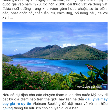
quốc gia vào năm 1976. Có hơn 2.000 loài thực vật và động vật
được nuôi dưỡng trong khu vườn gồm hươu chuột, sư tử biển,
cáo, phát chồn hôi, thằn lằn, cú, chim ưng, bồ nông nâu, cá voi
xanh…
Nếu có dự định cho các chuyến tham quan đến nước Mỹ hay đi
bất kỳ địa điểm nào trên thế giới, hãy liên hệ đến
đại lý vé máy
bay giá rẻ uy tín
Vietnam Booking để đặt mua vé và tìm hiểu
những thông tin hữu ích cho chuyến đi của bạn.