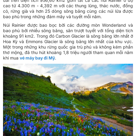
dài trên diện tích 956,60 km2 gồm tất cả các núi Rainier ở độ
cao từ 4.300 m - 4,392 m với các thung lũng, thác nước, đồng
cỏ, rừng già và hơn 25 dòng sông băng cùng các núi lửa được
bao phủ trong những đám mây và tuyết mỗi năm.
Núi Rainier được bao bọc bởi các đường mòn Wonderland và
bao phủ bởi nhiều sông băng, sân trượt tuyết với tổng diện tích
khoảng 91 km2. Trong đó Carbon Glacier là sông băng lớn nhất ở
Hoa Kỳ và Emmons Glacier là sông băng lớn nhất của khu vực.
Một trong những khu rừng quốc gia trù phú và không kém phần
thơ mộng, đã thu hút khoảng 1,8 triệu người tham quan mỗi năm
khi mua
vé máy bay đi Mỹ
.