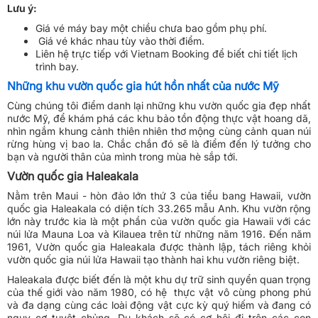
Lưu ý:
Giá vé máy bay một chiều chưa bao gồm phụ phí.
Giá vé khác nhau tùy vào thời điểm.
Liên hệ trực tiếp với Vietnam Booking để biết chi tiết lịch
trình bay.
Những khu vườn quốc gia hút hồn nhất của nước Mỹ
Cùng chúng tôi điểm danh lại những khu vườn quốc gia đẹp nhất
nước Mỹ, để khám phá các khu bảo tồn động thực vật hoang dã,
nhìn ngắm khung cảnh thiên nhiên thơ mộng cùng cảnh quan núi
rừng hùng vị bao la. Chắc chắn đó sẽ là điểm đến lý tưởng cho
bạn và người thân của mình trong mùa hè sắp tới.
Vườn quốc gia Haleakala
Nằm trên Maui - hòn đảo lớn thứ 3 của tiểu bang Hawaii, vườn
quốc gia Haleakala có diện tích 33.265 mẫu Anh. Khu vườn rộng
lớn này trước kia là một phần của vườn quốc gia Hawaii với các
núi lửa Mauna Loa và Kilauea trên từ những năm 1916. Đến năm
1961, Vườn quốc gia Haleakala được thành lập, tách riêng khỏi
vườn quốc gia núi lửa Hawaii tạo thành hai khu vườn riêng biệt.
Haleakala được biết đến là một khu dự trữ sinh quyển quan trọng
của thế giới vào năm 1980, có hệ thực vật vô cùng phong phú
và đa dạng cùng các loài động vật cực kỳ quý hiếm và đang có
nguy cơ tuyệt chủng. Du khách sẽ có cơ hội đi trên các con