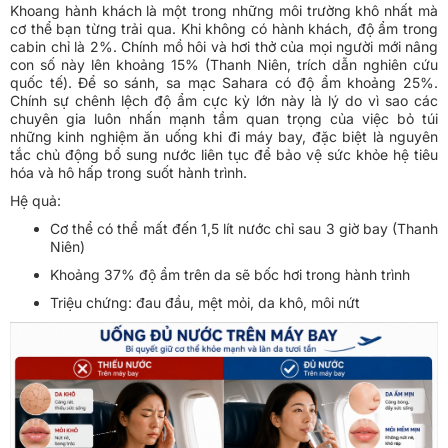
Khoang hành khách là một trong những môi trường khô nhất mà
cơ thể bạn từng trải qua. Khi không có hành khách, độ ẩm trong
cabin chỉ là 2%. Chính mồ hôi và hơi thở của mọi người mới nâng
con số này lên khoảng 15% (Thanh Niên, trích dẫn nghiên cứu
quốc tế). Để so sánh, sa mạc Sahara có độ ẩm khoảng 25%.
Chính sự chênh lệch độ ẩm cực kỳ lớn này là lý do vì sao các
chuyên gia luôn nhấn mạnh tầm quan trọng của việc bỏ túi
những kinh nghiệm ăn uống khi đi máy bay, đặc biệt là nguyên
tắc chủ động bổ sung nước liên tục để bảo vệ sức khỏe hệ tiêu
hóa và hô hấp trong suốt hành trình.
Hệ quả:
Cơ thể có thể mất đến 1,5 lít nước chỉ sau 3 giờ bay (Thanh
Niên)
Khoảng 37% độ ẩm trên da sẽ bốc hơi trong hành trình
Triệu chứng: đau đầu, mệt mỏi, da khô, môi nứt