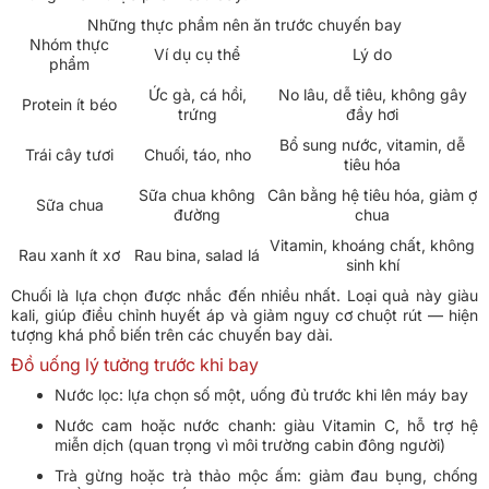
Những thực phẩm nên ăn trước chuyến bay
Nhóm thực
Ví dụ cụ thể
Lý do
phẩm
Ức gà, cá hồi,
No lâu, dễ tiêu, không gây
Protein ít béo
trứng
đầy hơi
Bổ sung nước, vitamin, dễ
Trái cây tươi
Chuối, táo, nho
tiêu hóa
Sữa chua không
Cân bằng hệ tiêu hóa, giảm ợ
Sữa chua
đường
chua
Vitamin, khoáng chất, không
Rau xanh ít xơ
Rau bina, salad lá
sinh khí
Chuối là lựa chọn được nhắc đến nhiều nhất. Loại quả này giàu
kali, giúp điều chỉnh huyết áp và giảm nguy cơ chuột rút — hiện
tượng khá phổ biến trên các chuyến bay dài.
Đồ uống lý tưởng trước khi bay
Nước lọc: lựa chọn số một, uống đủ trước khi lên máy bay
Nước cam hoặc nước chanh: giàu Vitamin C, hỗ trợ hệ
miễn dịch (quan trọng vì môi trường cabin đông người)
Trà gừng hoặc trà thảo mộc ấm: giảm đau bụng, chống