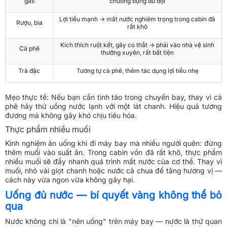
gas
chướng bụng dữ dội
Lợi tiểu mạnh → mất nước nghiêm trọng trong cabin đã
Rượu, bia
rất khô
Kích thích ruột kết, gây co thắt → phải vào nhà vệ sinh
Cà phê
thường xuyên, rất bất tiện
Trà đặc
Tương tự cà phê, thêm tác dụng lợi tiểu nhẹ
Mẹo thực tế: Nếu bạn cần tỉnh táo trong chuyến bay, thay vì cà
phê hãy thử uống nước lạnh với một lát chanh. Hiệu quả tương
đương mà không gây khó chịu tiêu hóa.
Thực phẩm nhiều muối
Kinh nghiệm ăn uống khi đi máy bay mà nhiều người quên: đừng
thêm muối vào suất ăn. Trong cabin vốn đã rất khô, thực phẩm
nhiều muối sẽ đẩy nhanh quá trình mất nước của cơ thể. Thay vì
muối, nhỏ vài giọt chanh hoặc nước cà chua để tăng hương vị —
cách này vừa ngon vừa không gây hại.
Uống đủ nước — bí quyết vàng không thể bỏ
qua
Nước không chỉ là "nên uống" trên máy bay — nước là thứ quan