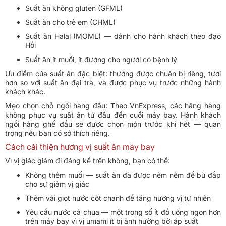
Suất ăn không gluten (GFML)
Suất ăn cho trẻ em (CHML)
Suất ăn Halal (MOML) — dành cho hành khách theo đạo
Hồi
Suất ăn ít muối, ít đường cho người có bệnh lý
Ưu điểm của suất ăn đặc biệt: thường được chuẩn bị riêng, tươi
hơn so với suất ăn đại trà, và được phục vụ trước những hành
khách khác.
Mẹo chọn chỗ ngồi hàng đầu: Theo VnExpress, các hãng hàng
không phục vụ suất ăn từ đầu đến cuối máy bay. Hành khách
ngồi hàng ghế đầu sẽ được chọn món trước khi hết — quan
trọng nếu bạn có sở thích riêng.
Cách cải thiện hương vị suất ăn máy bay
Vì vị giác giảm đi đáng kể trên không, bạn có thể:
Không thêm muối — suất ăn đã được nêm nếm để bù đắp
cho sự giảm vị giác
Thêm vài giọt nước cốt chanh để tăng hương vị tự nhiên
Yêu cầu nước cà chua — một trong số ít đồ uống ngon hơn
trên máy bay vì vị umami ít bị ảnh hưởng bởi áp suất