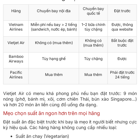
Chuyến bay
Hãng
Chuyến bay nội địa
Đặt trước
quốc tế
Vietnam
Miễn phí nếu bay > 2 tiếng
1–2 bữa chính
Được, thông
Airlines
(sandwich, nước ép, bánh)
tùy chặng
qua website
Không có
Bắt buộc đặt
Vietjet Air
Không có (mua thêm)
(mua thêm)
trước
Bamboo
Tùy hạng ghế
Tùy chặng
Được
Airways
Pacific
Phải đặt trước
Mua thêm
Mua thêm
Airlines
24 tiếng
Vietjet Air có menu khá phong phú nếu bạn đặt trước: 9 món
nóng (phở, bánh mì, xôi, cơm chiên Thái, bún xào Singapore...)
và hơn 20 món ăn liền cùng đồ uống đa dạng.
Mẹo chọn suất ăn ngon hơn trên mọi hãng
Đặt suất ăn đặc biệt trước khi bay là mẹo ít người biết nhưng cực
kỳ hiệu quả. Các hãng hàng không cung cấp nhiều loại:
Suất ăn chay (Vegetarian)