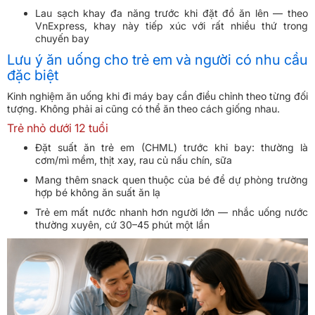
Lau sạch khay đa năng trước khi đặt đồ ăn lên — theo
VnExpress, khay này tiếp xúc với rất nhiều thứ trong
chuyến bay
Lưu ý ăn uống cho trẻ em và người có nhu cầu
đặc biệt
Kinh nghiệm ăn uống khi đi máy bay cần điều chỉnh theo từng đối
tượng. Không phải ai cũng có thể ăn theo cách giống nhau.
Trẻ nhỏ dưới 12 tuổi
Đặt suất ăn trẻ em (CHML) trước khi bay: thường là
cơm/mì mềm, thịt xay, rau củ nấu chín, sữa
Mang thêm snack quen thuộc của bé để dự phòng trường
hợp bé không ăn suất ăn lạ
Trẻ em mất nước nhanh hơn người lớn — nhắc uống nước
thường xuyên, cứ 30–45 phút một lần