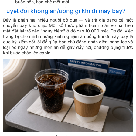
buồn nôn, hạn chế mệt mỏi
Tuyêt đối không ăn/uống gì khi đi máy bay?
Đây là phần mà nhiều người bỏ qua — và trả giá bằng cả một
chuyến bay khó chịu. Một số thực phẩm hoàn toàn vô hại trên
mặt đất lại trở nên "nguy hiểm" ở độ cao 10.000 mét. Do đó, việc
trang bị cho mình những kinh nghiệm ăn uống khi đi máy bay là
cực kỳ kiểm cốt lõi để giúp bạn chủ động nhận diện, sàng lọc và
loại bỏ ngay những món ăn dễ gây đầy hơi, chướng bụng trước
khi bước chân lên cabin.