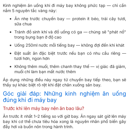
Kinh nghiệm ăn uống khi đi máy bay không phức tạp — chỉ cần
nắm 5 nguyên tắc vàng này:
Ăn nhẹ trước chuyến bay — protein ít béo, trái cây tươi,
sữa chua
Tránh đồ sinh khí và đồ uống có ga — chúng sẽ "phát nổ"
trong bụng bạn ở độ cao
Uống 250ml nước mỗi tiếng bay — không đợi đến khi khát
Đặt suất ăn đặc biệt trước nếu bạn có nhu cầu riêng —
tươi hơn, ngon hơn
Không thêm muối, thêm chanh thay thế — vị giác đã giảm,
muối chỉ làm bạn mất nước thêm
Áp dụng những điều này ngay từ chuyến bay tiếp theo, bạn sẽ
thấy sự khác biệt rõ rệt khi đặt chân xuống sân bay.
Góc giải đáp: Những kinh nghiệm ăn uống
đúng khi đi máy bay
Trước khi lên máy bay nên ăn bao lâu?
Ăn trước ít nhất 1–2 tiếng so với giờ bay. Ăn ngay sát giờ lên máy
bay khi cơ thể chưa tiêu hóa xong là nguyên nhân phổ biến gây
đầy hơi và buồn nôn trong hành trình.