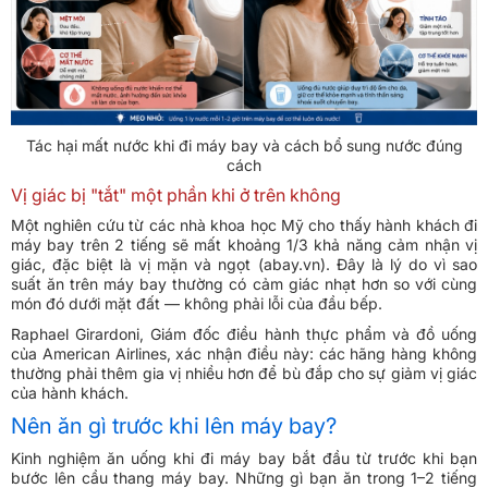
Tác hại mất nước khi đi máy bay và cách bổ sung nước đúng
cách
Vị giác bị "tắt" một phần khi ở trên không
Một nghiên cứu từ các nhà khoa học Mỹ cho thấy hành khách đi
máy bay trên 2 tiếng sẽ mất khoảng 1/3 khả năng cảm nhận vị
giác, đặc biệt là vị mặn và ngọt (abay.vn). Đây là lý do vì sao
suất ăn trên máy bay thường có cảm giác nhạt hơn so với cùng
món đó dưới mặt đất — không phải lỗi của đầu bếp.
Raphael Girardoni, Giám đốc điều hành thực phẩm và đồ uống
của American Airlines, xác nhận điều này: các hãng hàng không
thường phải thêm gia vị nhiều hơn để bù đắp cho sự giảm vị giác
của hành khách.
Nên ăn gì trước khi lên máy bay?
Kinh nghiệm ăn uống khi đi máy bay bắt đầu từ trước khi bạn
bước lên cầu thang máy bay. Những gì bạn ăn trong 1–2 tiếng