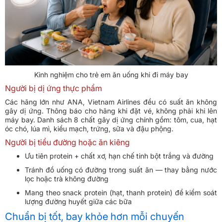
Kinh nghiệm cho trẻ em ăn uống khi đi máy bay
Người bị dị ứng thực phẩm
Các hãng lớn như ANA, Vietnam Airlines đều có suất ăn không
gây dị ứng. Thông báo cho hãng khi đặt vé, không phải khi lên
máy bay. Danh sách 8 chất gây dị ứng chính gồm: tôm, cua, hạt
óc chó, lúa mì, kiều mạch, trứng, sữa và đậu phộng.
Người bị tiểu đường hoặc ăn kiêng
Ưu tiên protein + chất xơ, hạn chế tinh bột trắng và đường
Tránh đồ uống có đường trong suất ăn — thay bằng nước
lọc hoặc trà không đường
Mang theo snack protein (hạt, thanh protein) để kiểm soát
lượng đường huyết giữa các bữa
Chuẩn bị tốt, bay khỏe hơn mỗi chuyến