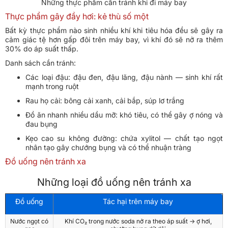
Những thực phẩm cần tránh khi đi máy bay
Thực phẩm gây đầy hơi: kẻ thù số một
Bất kỳ thực phẩm nào sinh nhiều khí khi tiêu hóa đều sẽ gây ra
cảm giác tệ hơn gấp đôi trên máy bay, vì khí đó sẽ nở ra thêm
30% do áp suất thấp.
Danh sách cần tránh:
Các loại đậu: đậu đen, đậu lăng, đậu nành — sinh khí rất
mạnh trong ruột
Rau họ cải: bông cải xanh, cải bắp, súp lơ trắng
Đồ ăn nhanh nhiều dầu mỡ: khó tiêu, có thể gây ợ nóng và
đau bụng
Kẹo cao su không đường: chứa xylitol — chất tạo ngọt
nhân tạo gây chướng bụng và có thể nhuận tràng
Đồ uống nên tránh xa
Những loại đồ uống nên tránh xa
Đồ uống
Tác hại trên máy bay
Nước ngọt có
Khí CO₂ trong nước soda nở ra theo áp suất → ợ hơi,