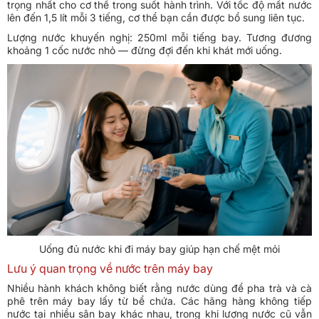
trọng nhất cho cơ thể trong suốt hành trình. Với tốc độ mất nước
lên đến 1,5 lít mỗi 3 tiếng, cơ thể bạn cần được bổ sung liên tục.
Lượng nước khuyến nghị: 250ml mỗi tiếng bay. Tương đương
khoảng 1 cốc nước nhỏ — đừng đợi đến khi khát mới uống.
Uống đủ nước khi đi máy bay giúp hạn chế mệt mỏi
Lưu ý quan trọng về nước trên máy bay
Nhiều hành khách không biết rằng nước dùng để pha trà và cà
phê trên máy bay lấy từ bể chứa. Các hãng hàng không tiếp
nước tại nhiều sân bay khác nhau, trong khi lượng nước cũ vẫn