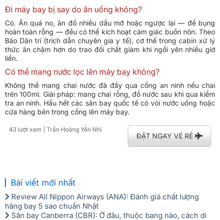
Đi máy bay bị say do ăn uống không?
Có. Ăn quá no, ăn đồ nhiều dầu mỡ hoặc ngược lại — để bụng
hoàn toàn rỗng — đều có thể kích hoạt cảm giác buồn nôn. Theo
Báo Dân trí (trích dẫn chuyên gia y tế), cơ thể trong cabin xử lý
thức ăn chậm hơn do trao đổi chất giảm khi ngồi yên nhiều giờ
liền.
Có thể mang nước lọc lên máy bay không?
Không thể mang chai nước đã đầy qua cổng an ninh nếu chai
trên 100ml. Giải pháp: mang chai rỗng, đổ nước sau khi qua kiểm
tra an ninh. Hầu hết các sân bay quốc tế có vòi nước uống hoặc
cửa hàng bên trong cổng lên máy bay.
43 lượt xem
| Trần Hoàng Yến Nhi
ĐẶT NGAY VÉ RẺ
Bài viết mới nhất
Review All Nippon Airways (ANA): Đánh giá chất lượng
hãng bay 5 sao chuẩn Nhật
Sân bay Canberra (CBR): Ở đâu, thuộc bang nào, cách di