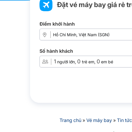
Đặt vé máy bay giá rẻ t
Điểm khởi hành
Số hành khách
1
0
0
người lớn,
trẻ em,
em bé
Trang chủ
»
Vé máy bay
»
Tin tức