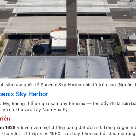
nh sân bay quốc tế Phoenix Sky Harbor nhìn từ trên cao (Nguồn: I
oenix Sky Harbor
c Mỹ, không thể bỏ qua sân bay Phoenix — tên đầy đủ là
sân ba
a và cả khu vực Tây Nam Hoa Kỳ.
riển
ăm 1928
với vỏn vẹn một đường băng đất đơn sơ. Trải qua gần mộ
t khu vực. Từ thập niên 1960, sân bay Phoenix bắt đầu mở rộ