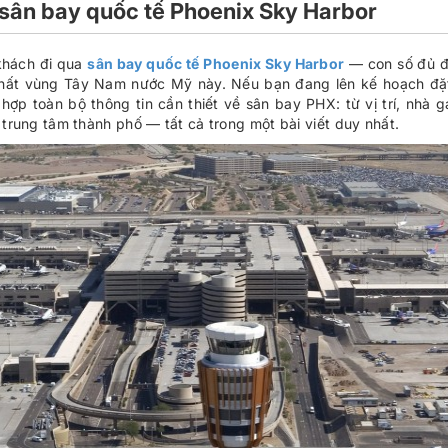
 sân bay quốc tế Phoenix Sky Harbor
 khách đi qua
sân bay quốc tế Phoenix Sky Harbor
— con số đủ để
hất vùng Tây Nam nước Mỹ này. Nếu bạn đang lên kế hoạch đặ
hợp toàn bộ thông tin cần thiết về sân bay PHX: từ vị trí, nhà 
trung tâm thành phố — tất cả trong một bài viết duy nhất.