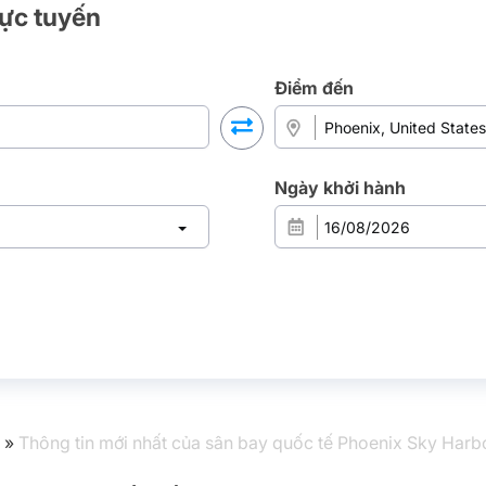
rực tuyến
Điểm đến
Ngày khởi hành
»
Thông tin mới nhất của sân bay quốc tế Phoenix Sky Harb