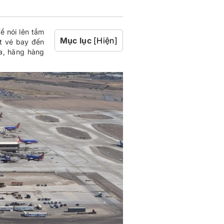
 nói lên tầm
Mục lục
[Hiện]
t vé bay đến
ga, hãng hàng