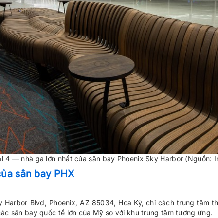
l 4 — nhà ga lớn nhất của sân bay Phoenix Sky Harbor (Nguồn: I
n của sân bay PHX
y Harbor Blvd, Phoenix, AZ 85034, Hoa Kỳ, chỉ cách trung tâm 
ác sân bay quốc tế lớn của Mỹ so với khu trung tâm tương ứng.