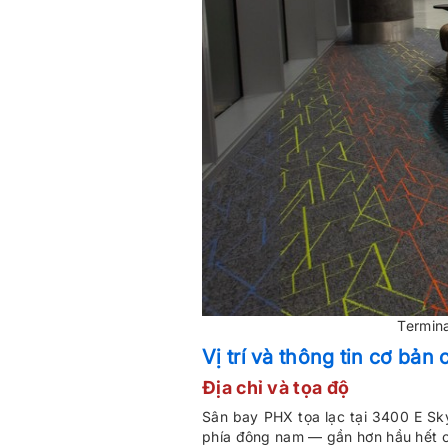
Termina
Vị trí và thông tin cơ bả
Địa chỉ và tọa độ
Sân bay PHX tọa lạc tại 3400 E Sk
phía đông nam — gần hơn hầu hết c