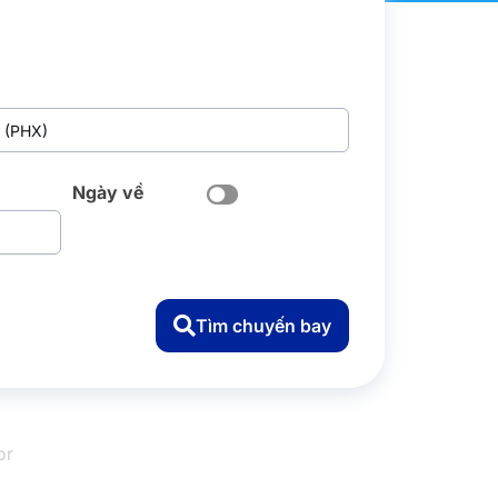
Ngày về
Tìm chuyến bay
or