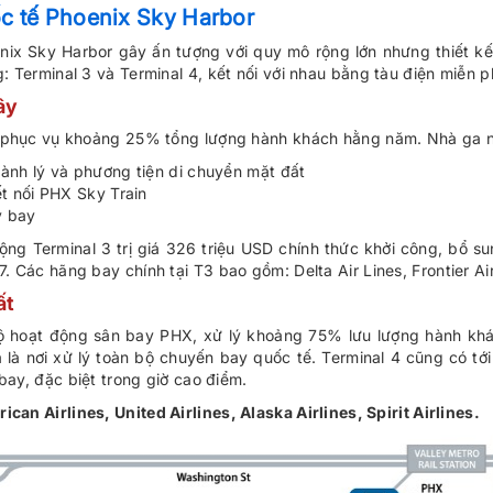
c tế Phoenix Sky Harbor
nix Sky Harbor gây ấn tượng với quy mô rộng lớn nhưng thiết kế
 Terminal 3 và Terminal 4, kết nối với nhau bằng tàu điện miễn p
ây
, phục vụ khoảng 25% tổng lượng hành khách hằng năm. Nhà ga nà
ành lý và phương tiện di chuyển mặt đất
ết nối PHX Sky Train
y bay
ng Terminal 3 trị giá 326 triệu USD chính thức khởi công, bổ s
 Các hãng bay chính tại T3 bao gồm: Delta Air Lines, Frontier Airl
ất
bộ hoạt động sân bay PHX, xử lý khoảng 75% lưu lượng hành kh
 là nơi xử lý toàn bộ chuyến bay quốc tế. Terminal 4 cũng có tớ
bay, đặc biệt trong giờ cao điểm.
can Airlines, United Airlines, Alaska Airlines, Spirit Airlines.