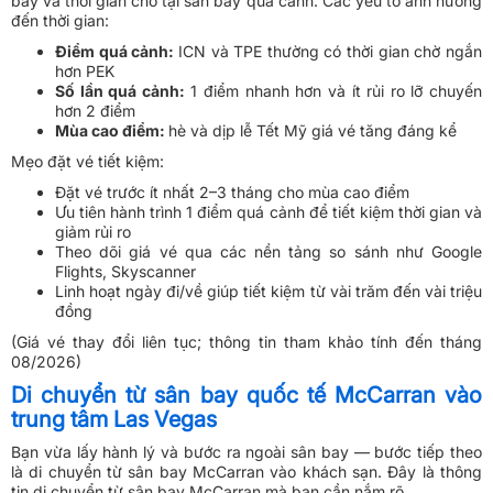
bay và thời gian chờ tại sân bay quá cảnh. Các yếu tố ảnh hưởng
đến thời gian:
Điểm quá cảnh:
ICN và TPE thường có thời gian chờ ngắn
hơn PEK
Số lần quá cảnh:
1 điểm nhanh hơn và ít rủi ro lỡ chuyến
hơn 2 điểm
Mùa cao điểm:
hè và dịp lễ Tết Mỹ giá vé tăng đáng kể
Mẹo đặt vé tiết kiệm:
Đặt vé trước ít nhất 2–3 tháng cho mùa cao điểm
Ưu tiên hành trình 1 điểm quá cảnh để tiết kiệm thời gian và
giảm rủi ro
Theo dõi giá vé qua các nền tảng so sánh như Google
Flights, Skyscanner
Linh hoạt ngày đi/về giúp tiết kiệm từ vài trăm đến vài triệu
đồng
(Giá vé thay đổi liên tục; thông tin tham khảo tính đến tháng
08/2026)
Di chuyển từ sân bay quốc tế McCarran vào
trung tâm Las Vegas
Bạn vừa lấy hành lý và bước ra ngoài sân bay — bước tiếp theo
là di chuyển từ sân bay McCarran vào khách sạn. Đây là thông
tin di chuyển từ sân bay McCarran mà bạn cần nắm rõ.