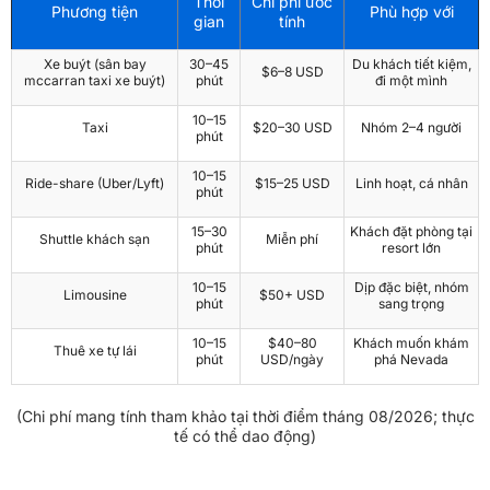
Thời
Chi phí ước
Phương tiện
Phù hợp với
gian
tính
Xe buýt (sân bay
30–45
Du khách tiết kiệm,
$6–8 USD
mccarran taxi xe buýt)
phút
đi một mình
10–15
Taxi
$20–30 USD
Nhóm 2–4 người
phút
10–15
Ride-share (Uber/Lyft)
$15–25 USD
Linh hoạt, cá nhân
phút
15–30
Khách đặt phòng tại
Shuttle khách sạn
Miễn phí
phút
resort lớn
10–15
Dịp đặc biệt, nhóm
Limousine
$50+ USD
phút
sang trọng
10–15
$40–80
Khách muốn khám
Thuê xe tự lái
phút
USD/ngày
phá Nevada
(Chi phí mang tính tham khảo tại thời điểm tháng 08/2026; thực
tế có thể dao động)