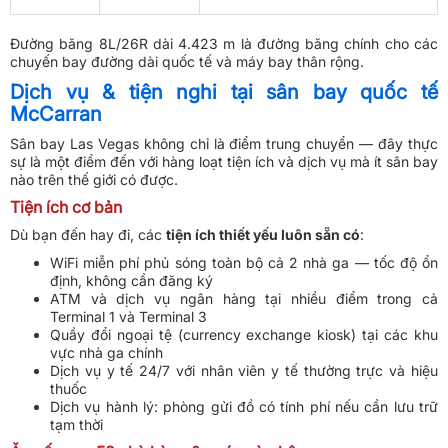
Đường băng 8L/26R dài 4.423 m là đường băng chính cho các
chuyến bay đường dài quốc tế và máy bay thân rộng.
Dịch vụ & tiện nghi tại sân bay quốc tế
McCarran
Sân bay Las Vegas không chỉ là điểm trung chuyển — đây thực
sự là một điểm đến với hàng loạt tiện ích và dịch vụ mà ít sân bay
nào trên thế giới có được.
Tiện ích cơ bản
Dù bạn đến hay đi, các
tiện ích thiết yếu luôn sẵn có
:
WiFi miễn phí phủ sóng toàn bộ cả 2 nhà ga — tốc độ ổn
định, không cần đăng ký
ATM và dịch vụ ngân hàng tại nhiều điểm trong cả
Terminal 1 và Terminal 3
Quầy đổi ngoại tệ (currency exchange kiosk) tại các khu
vực nhà ga chính
Dịch vụ y tế 24/7 với nhân viên y tế thường trực và hiệu
thuốc
Dịch vụ hành lý: phòng gửi đồ có tính phí nếu cần lưu trữ
tạm thời