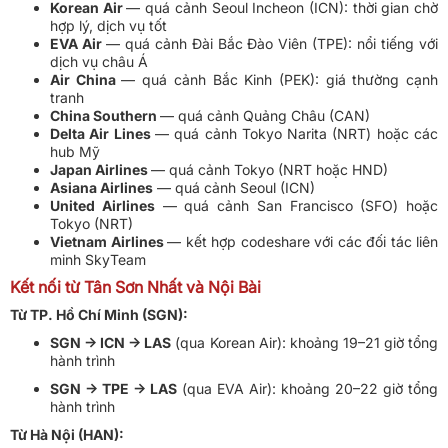
Korean Air
— quá cảnh Seoul Incheon (ICN): thời gian chờ
hợp lý, dịch vụ tốt
EVA Air
— quá cảnh Đài Bắc Đào Viên (TPE): nổi tiếng với
dịch vụ châu Á
Air China
— quá cảnh Bắc Kinh (PEK): giá thường cạnh
tranh
China Southern
— quá cảnh Quảng Châu (CAN)
Delta Air Lines
— quá cảnh Tokyo Narita (NRT) hoặc các
hub Mỹ
Japan Airlines
— quá cảnh Tokyo (NRT hoặc HND)
Asiana Airlines
— quá cảnh Seoul (ICN)
United Airlines
— quá cảnh San Francisco (SFO) hoặc
Tokyo (NRT)
Vietnam Airlines
— kết hợp codeshare với các đối tác liên
minh SkyTeam
Kết nối từ Tân Sơn Nhất và Nội Bài
Từ TP. Hồ Chí Minh (SGN):
SGN → ICN → LAS
(qua Korean Air): khoảng 19–21 giờ tổng
hành trình
SGN → TPE → LAS
(qua EVA Air): khoảng 20–22 giờ tổng
hành trình
Từ Hà Nội (HAN):