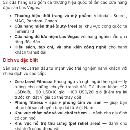
53 cửa hàng bao gồm cả thương hiệu quốc tế lẫn các cửa hàng
đặc sản Las Vegas:
Thương hiệu thời trang và mỹ phẩm:
Victoria's Secret,
MAC, Pandora, Coach
Cửa hàng miễn thuế (duty-free)
tại khu vực cổng quốc tế
Terminal 3
Cửa hàng đồ lưu niệm Las Vegas
với hàng nghìn mẫu quà
tặng độc đáo
Hiệu sách, tạp chí, và phụ kiện công nghệ
cho hành
khách transit dài
Dịch vụ đặc biệt
Sân bay McCarran đầu tư mạnh vào trải nghiệm hành khách với
nhiều dịch vụ cao cấp:
Zero Level Fitness:
Phòng ngủ và nghỉ ngơi theo giờ — lý
tưởng cho những chuyến transit dài. Giá tham khảo: ~12
USD/giờ, ~60 USD/10 giờ, ~100 USD/20 giờ (kiểm tra lại
trước khi đặt vì giá có thể thay đổi)
Phòng fitness + spa + phòng tắm vòi sen
— giúp bạn
phục hồi sau chuyến bay dài từ Việt Nam
Khu vực chăm sóc và vui chơi trẻ em
— dành cho gia đình
có con nhỏ
Khu vực hỗ trợ thú cưng (pet relief area)
— dành cho
khách đi cùng động vật