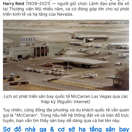
Harry Reid
(1939–2021) — người giữ chức Lãnh đạo phe Đa số
tại Thượng viện Mỹ nhiều năm, và có đóng góp lớn cho sự phát
triển kinh tế và hạ tầng của Nevada.
Lịch sử phát triển sân bay quốc tế McCarran Las Vegas qua các
thập kỷ (Nguồn: Internet)
Tuy nhiên, cộng đồng địa phương và du khách quốc tế vẫn quen
gọi là "McCarran". Trong hầu hết hệ thống đặt vé và bản đồ trực
tuyến, bạn vẫn tìm thấy sân bay dễ dàng qua cả hai tên này.
Sơ đồ nhà ga & cơ sở hạ tầng sân bay