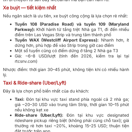
Xe buýt — tiết kiệm nhất
Nếu ngân sách là ưu tiên, xe buýt công cộng là lựa chọn rẻ nhất:
Tuyến 108 (Paradise Road) và tuyến 109 (Maryland
Parkway):
Khởi hành từ tầng trệt Nhà ga T1, đi đến nhiều
điểm trên Las Vegas Strip và trung tâm thành phố
Tuyến WAX (Westcliff Airport Express):
Nhanh hơn, ít
dừng hơn, phù hợp để vào Strip trong giờ cao điểm
Một số tuyến cũng có điểm dừng ở tầng 2 Nhà ga T3
Giá: ~6–8 USD/lượt (tính đến 2026, kiểm tra lại tại
rtcsnv.com)
Nhược điểm: thời gian 30–45 phút, không tiện khi có nhiều hành
lý.
Taxi & Ride-share (Uber/Lyft)
Đây là lựa chọn phổ biến nhất của du khách:
Taxi:
Đón tại khu vực taxi stand phía ngoài cả 2 nhà ga;
giá ~20–30 USD vào trung tâm Strip, thời gian 10–15 phút
nếu không kẹt xe
Ride-share (Uber/Lyft):
Đón tại khu vực designated
rideshare pickup riêng biệt (không phải cùng chỗ taxi); giá
thường rẻ hơn taxi ~20%, khoảng 15–25 USD; thuận tiện
đặt trước trên app