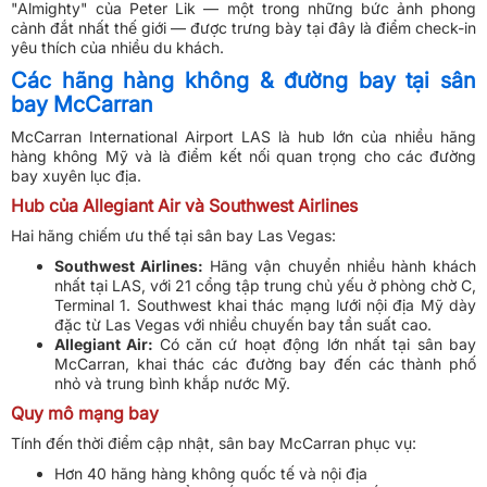
"Almighty" của Peter Lik — một trong những bức ảnh phong
cảnh đắt nhất thế giới — được trưng bày tại đây là điểm check-in
yêu thích của nhiều du khách.
Các hãng hàng không & đường bay tại sân
bay McCarran
McCarran International Airport LAS là hub lớn của nhiều hãng
hàng không Mỹ và là điểm kết nối quan trọng cho các đường
bay xuyên lục địa.
Hub của Allegiant Air và Southwest Airlines
Hai hãng chiếm ưu thế tại sân bay Las Vegas:
Southwest Airlines:
Hãng vận chuyển nhiều hành khách
nhất tại LAS, với 21 cổng tập trung chủ yếu ở phòng chờ C,
Terminal 1. Southwest khai thác mạng lưới nội địa Mỹ dày
đặc từ Las Vegas với nhiều chuyến bay tần suất cao.
Allegiant Air:
Có căn cứ hoạt động lớn nhất tại sân bay
McCarran, khai thác các đường bay đến các thành phố
nhỏ và trung bình khắp nước Mỹ.
Quy mô mạng bay
Tính đến thời điểm cập nhật, sân bay McCarran phục vụ:
Hơn 40 hãng hàng không quốc tế và nội địa