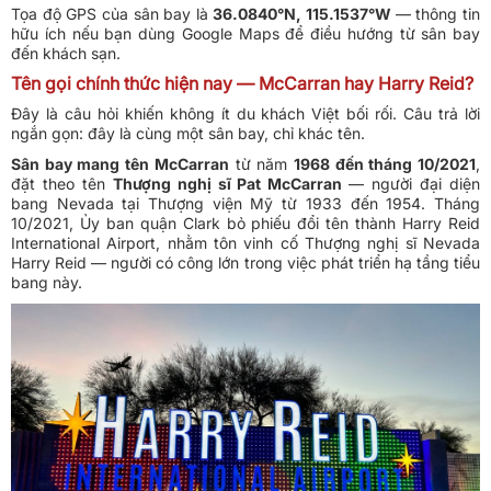
Tọa độ GPS của sân bay là
36.0840°N, 115.1537°W
— thông tin
hữu ích nếu bạn dùng Google Maps để điều hướng từ sân bay
đến khách sạn.
Tên gọi chính thức hiện nay — McCarran hay Harry Reid?
Đây là câu hỏi khiến không ít du khách Việt bối rối. Câu trả lời
ngắn gọn: đây là cùng một sân bay, chỉ khác tên.
Sân bay mang tên McCarran
từ năm
1968 đến tháng 10/2021
,
đặt theo tên
Thượng nghị sĩ Pat McCarran
— người đại diện
bang Nevada tại Thượng viện Mỹ từ 1933 đến 1954. Tháng
10/2021, Ủy ban quận Clark bỏ phiếu đổi tên thành Harry Reid
International Airport, nhằm tôn vinh cố Thượng nghị sĩ Nevada
Harry Reid — người có công lớn trong việc phát triển hạ tầng tiểu
bang này.