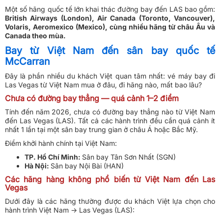
Một số hãng quốc tế lớn khai thác đường bay đến LAS bao gồm:
British Airways (London), Air Canada (Toronto, Vancouver),
Volaris, Aeromexico (Mexico), cùng nhiều hãng từ châu Âu và
Canada theo mùa.
Bay từ Việt Nam đến sân bay quốc tế
McCarran
Đây là phần nhiều du khách Việt quan tâm nhất: vé máy bay đi
Las Vegas từ Việt Nam mua ở đâu, đi hãng nào, mất bao lâu?
Chưa có đường bay thẳng — quá cảnh 1–2 điểm
Tính đến năm 2026, chưa có đường bay thẳng nào từ Việt Nam
đến Las Vegas (LAS). Tất cả các hành trình đều cần quá cảnh ít
nhất 1 lần tại một sân bay trung gian ở châu Á hoặc Bắc Mỹ.
Điểm khởi hành chính tại Việt Nam:
TP. Hồ Chí Minh:
Sân bay Tân Sơn Nhất (SGN)
Hà Nội:
Sân bay Nội Bài (HAN)
Các hãng hàng không phổ biến từ Việt Nam đến Las
Vegas
Dưới đây là các hãng thường được du khách Việt lựa chọn cho
hành trình Việt Nam → Las Vegas (LAS):