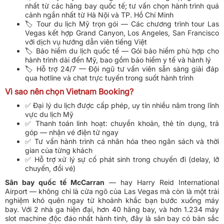
nhất từ các hãng bay quốc tế; tư vấn chọn hành trình quá
cảnh ngắn nhất từ Hà Nội và TP. Hồ Chí Minh
🏷️ Tour du lịch Mỹ trọn gói — Các chương trình tour Las
Vegas kết hợp Grand Canyon, Los Angeles, San Francisco
với dịch vụ hướng dẫn viên tiếng Việt
🏷️ Bảo hiểm du lịch quốc tế — Gói bảo hiểm phù hợp cho
hành trình dài đến Mỹ, bao gồm bảo hiểm y tế và hành lý
🏷️ Hỗ trợ 24/7 — Đội ngũ tư vấn viên sẵn sàng giải đáp
qua hotline và chat trực tuyến trong suốt hành trình
Vì sao nên chọn Vietnam Booking?
✅ Đại lý du lịch được cấp phép, uy tín nhiều năm trong lĩnh
vực du lịch Mỹ
✅ Thanh toán linh hoạt: chuyển khoản, thẻ tín dụng, trả
góp — nhận vé điện tử ngay
✅ Tư vấn hành trình cá nhân hóa theo ngân sách và thời
gian của từng khách
✅ Hỗ trợ xử lý sự cố phát sinh trong chuyến đi (delay, lỡ
chuyến, đổi vé)
Sân bay quốc tế McCarran
— hay Harry Reid International
Airport — không chỉ là cửa ngõ của Las Vegas mà còn là một trải
nghiệm khó quên ngay từ khoảnh khắc bạn bước xuống máy
bay. Với 2 nhà ga hiện đại, hơn 40 hãng bay, và hơn 1.234 máy
slot machine độc đáo nhất hành tinh, đây là sân bay có bản sắc