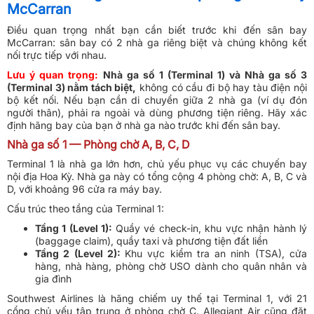
McCarran
Điều quan trọng nhất bạn cần biết trước khi đến sân bay
McCarran: sân bay có 2 nhà ga riêng biệt và chúng không kết
nối trực tiếp với nhau.
Lưu ý quan trọng:
Nhà ga số 1 (Terminal 1) và Nhà ga số 3
(Terminal 3) nằm tách biệt,
không có cầu đi bộ hay tàu điện nội
bộ kết nối. Nếu bạn cần di chuyển giữa 2 nhà ga (ví dụ đón
người thân), phải ra ngoài và dùng phương tiện riêng. Hãy xác
định hãng bay của bạn ở nhà ga nào trước khi đến sân bay.
Nhà ga số 1 — Phòng chờ A, B, C, D
Terminal 1 là nhà ga lớn hơn, chủ yếu phục vụ các chuyến bay
nội địa Hoa Kỳ. Nhà ga này có tổng cộng 4 phòng chờ: A, B, C và
D, với khoảng 96 cửa ra máy bay.
Cấu trúc theo tầng của Terminal 1:
Tầng 1 (Level 1):
Quầy vé check-in, khu vực nhận hành lý
(baggage claim), quầy taxi và phương tiện đất liền
Tầng 2 (Level 2):
Khu vực kiểm tra an ninh (TSA), cửa
hàng, nhà hàng, phòng chờ USO dành cho quân nhân và
gia đình
Southwest Airlines là hãng chiếm uy thế tại Terminal 1, với 21
cổng chủ yếu tập trung ở phòng chờ C. Allegiant Air cũng đặt