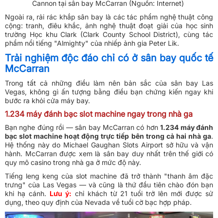
Cannon tại sân bay McCarran (Nguồn: Internet)
Ngoài ra, rải rác khắp sân bay là các tác phẩm nghệ thuật công
cộng: tranh, điêu khắc, ảnh nghệ thuật đoạt giải của học sinh
trường Học khu Clark (Clark County School District), cùng tác
phẩm nổi tiếng "Almighty" của nhiếp ảnh gia Peter Lik.
Trải nghiệm độc đáo chỉ có ở sân bay quốc tế
McCarran
Trong tất cả những điều làm nên bản sắc của sân bay Las
Vegas, không gì ấn tượng bằng điều bạn chứng kiến ngay khi
bước ra khỏi cửa máy bay.
1.234 máy đánh bạc slot machine ngay trong nhà ga
Bạn nghe đúng rồi — sân bay McCarran có hơn
1.234 máy đánh
bạc slot machine hoạt động trực tiếp bên trong cả hai nhà ga
.
Hệ thống này do Michael Gaughan Slots Airport sở hữu và vận
hành. McCarran được xem là sân bay duy nhất trên thế giới có
quy mô casino trong nhà ga ở mức độ này.
Tiếng leng keng của slot machine đã trở thành "thanh âm đặc
trưng" của Las Vegas — và cũng là thứ đầu tiên chào đón bạn
khi hạ cánh.
Lưu ý
:
chỉ khách từ 21 tuổi trở lên mới được sử
dụng, theo quy định của Nevada về tuổi cờ bạc hợp pháp.