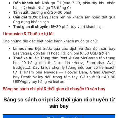
Đón khách tại:
Nhà ga T1 (cửa 7–13, phía tây khu nhận
hành lý) hoặc Nhà ga T3 (tầng 0)
Tần suất:
thường mỗi 20–30 phút
Cần đặt trước
bằng cách liên hệ khách sạn hoặc đặt qua
ứng dụng khách sạn
Thời gian di chuyển:
15–30 phút tùy vị trí khách sạn
Limousine & Thuê xe tự lái
Cho những dịp đặc biệt hoặc hành khách muốn tự chủ:
Limousine:
Đặt trước qua các dịch vụ đưa đón sân bay
Las Vegas, đón tại T1 hoặc T3; chi phí từ 50 USD trở lên
Thuê xe tự lái:
Trung tâm Rent-A-Car McCarran tập trung
hơn 10 hãng cho thuê xe lớn (Hertz, Enterprise, Avis,
Budget…). Đây là lựa chọn lý tưởng nếu bạn có kế hoạch
tự lái khám phá Nevada — Hoover Dam, Grand Canyon
hay Death Valley đều trong tầm tay. Giá thuê từ ~40–80
USD/ngày tùy hãng và loại xe.
Bảng so sánh chi phí & thời gian di chuyển từ sân bay
Bảng so sánh chi phí & thời gian di chuyển từ
sân bay