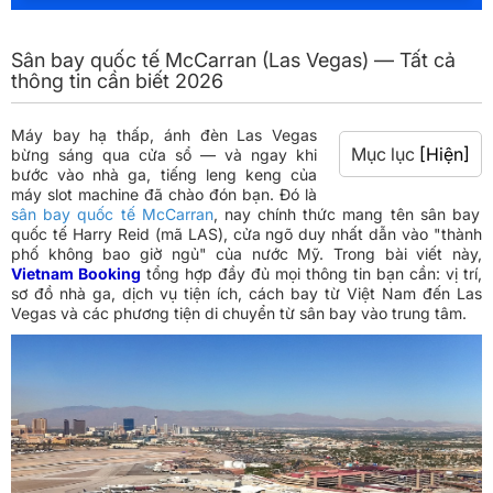
Sân bay quốc tế McCarran (Las Vegas) — Tất cả
thông tin cần biết 2026
Máy bay hạ thấp, ánh đèn Las Vegas
Mục lục
[Hiện]
bừng sáng qua cửa sổ — và ngay khi
bước vào nhà ga, tiếng leng keng của
máy slot machine đã chào đón bạn. Đó là
sân bay quốc tế McCarran
, nay chính thức mang tên sân bay
quốc tế Harry Reid (mã LAS), cửa ngõ duy nhất dẫn vào "thành
phố không bao giờ ngủ" của nước Mỹ. Trong bài viết này,
Vietnam Booking
tổng hợp đầy đủ mọi thông tin bạn cần: vị trí,
sơ đồ nhà ga, dịch vụ tiện ích, cách bay từ Việt Nam đến Las
Vegas và các phương tiện di chuyển từ sân bay vào trung tâm.