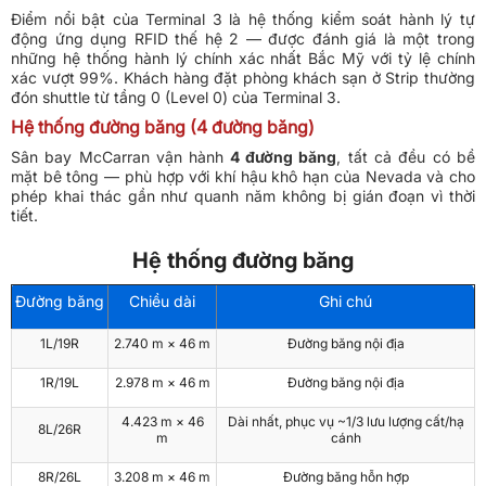
Điểm nổi bật của Terminal 3 là hệ thống kiểm soát hành lý tự
động ứng dụng RFID thế hệ 2 — được đánh giá là một trong
những hệ thống hành lý chính xác nhất Bắc Mỹ với tỷ lệ chính
xác vượt 99%. Khách hàng đặt phòng khách sạn ở Strip thường
đón shuttle từ tầng 0 (Level 0) của Terminal 3.
Hệ thống đường băng (4 đường băng)
Sân bay McCarran vận hành
4 đường băng
, tất cả đều có bề
mặt bê tông — phù hợp với khí hậu khô hạn của Nevada và cho
phép khai thác gần như quanh năm không bị gián đoạn vì thời
tiết.
Hệ thống đường băng
Đường băng
Chiều dài
Ghi chú
1L/19R
2.740 m × 46 m
Đường băng nội địa
1R/19L
2.978 m × 46 m
Đường băng nội địa
4.423 m × 46
Dài nhất, phục vụ ~1/3 lưu lượng cất/hạ
8L/26R
m
cánh
8R/26L
3.208 m × 46 m
Đường băng hỗn hợp