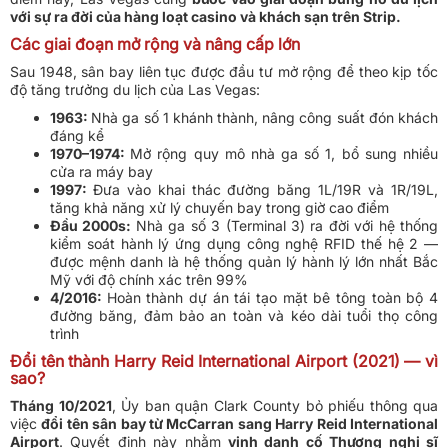
với sự ra đời của hàng loạt casino và khách sạn trên Strip.
Các giai đoạn mở rộng và nâng cấp lớn
Sau 1948, sân bay liên tục được đầu tư mở rộng để theo kịp tốc
độ tăng trưởng du lịch của Las Vegas:
1963:
Nhà ga số 1 khánh thành, nâng công suất đón khách
đáng kể
1970–1974:
Mở rộng quy mô nhà ga số 1, bổ sung nhiều
cửa ra máy bay
1997:
Đưa vào khai thác đường băng 1L/19R và 1R/19L,
tăng khả năng xử lý chuyến bay trong giờ cao điểm
Đầu 2000s:
Nhà ga số 3 (Terminal 3) ra đời với hệ thống
kiểm soát hành lý ứng dụng công nghệ RFID thế hệ 2 —
được mệnh danh là hệ thống quản lý hành lý lớn nhất Bắc
Mỹ với độ chính xác trên 99%
4/2016:
Hoàn thành dự án tái tạo mặt bê tông toàn bộ 4
đường băng, đảm bảo an toàn và kéo dài tuổi thọ công
trình
Đổi tên thành Harry Reid International Airport (2021) — vì
sao?
Tháng 10/2021
, Ủy ban quận Clark County bỏ phiếu thông qua
việc
đổi tên sân bay từ McCarran sang Harry Reid International
Airport
. Quyết định này nhằm
vinh danh cố Thượng nghị sĩ