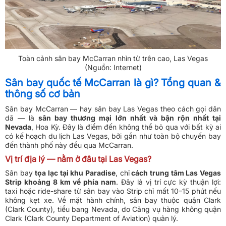
Toàn cảnh sân bay McCarran nhìn từ trên cao, Las Vegas
(Nguồn: Internet)
Sân bay quốc tế McCarran là gì? Tổng quan &
thông số cơ bản
Sân bay McCarran — hay sân bay Las Vegas theo cách gọi dân
dã — là
sân bay thương mại lớn nhất và bận rộn nhất tại
Nevada
, Hoa Kỳ. Đây là điểm đến không thể bỏ qua với bất kỳ ai
có kế hoạch du lịch Las Vegas, bởi gần như toàn bộ chuyến bay
đến thành phố này đều qua McCarran.
Vị trí địa lý — nằm ở đâu tại Las Vegas?
Sân bay
tọa lạc tại khu Paradise
, chỉ
cách trung tâm Las Vegas
Strip khoảng 8 km về phía nam
. Đây là vị trí cực kỳ thuận lợi:
taxi hoặc ride-share từ sân bay vào Strip chỉ mất 10–15 phút nếu
không kẹt xe. Về mặt hành chính, sân bay thuộc quận Clark
(Clark County), tiểu bang Nevada, do Cảng vụ hàng không quận
Clark (Clark County Department of Aviation) quản lý.