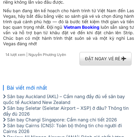
riêng không lẫn vào đâu được.
Nếu bạn đang lên kế hoạch cho hành trình từ Việt Nam đến Las
Vegas, hãy bắt đầu bằng việc so sánh giá vé và chọn đúng hành
trình quá cảnh phù hợp — đó là bước tiết kiệm thời gian và tiền
bạc quan trọng nhất. Đội ngũ
Vietnam Booking
luôn sẵn sàng tư
vấn và hỗ trợ bạn từ khâu đặt vé đến khi đặt chân lên Strip.
Chúc bạn có một hành trình thật suôn sẻ và một kỳ nghỉ Las
Vegas đáng nhớ!
14 lượt xem
| Nguyễn Phương Uyên
ĐẶT NGAY VÉ RẺ
Bài viết mới nhất
Sân bay Auckland (AKL) – Cẩm nang đầy đủ về sân bay
quốc tế Auckland New Zealand
Sân bay Seletar (Seletar Airport – XSP) ở đâu? Thông tin
đầy đủ 2026
Sân bay Changi Singapore: Cẩm nang chi tiết 2026
Sân bay Cairns (CNS): Toàn bộ thông tin cho người đi
Cairns 2026