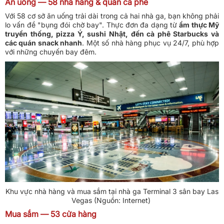
Ăn uống — 58 nhà hàng & quán cà phê
Với 58 cơ sở ăn uống trải dài trong cả hai nhà ga, bạn không phải
lo vấn đề "bụng đói chờ bay". Thực đơn đa dạng từ
ẩm thực Mỹ
truyền thống, pizza Ý, sushi Nhật, đến cà phê Starbucks và
các quán snack nhanh
. Một số nhà hàng phục vụ 24/7, phù hợp
với những chuyến bay đêm.
Khu vực nhà hàng và mua sắm tại nhà ga Terminal 3 sân bay Las
Vegas (Nguồn: Internet)
Mua sắm — 53 cửa hàng