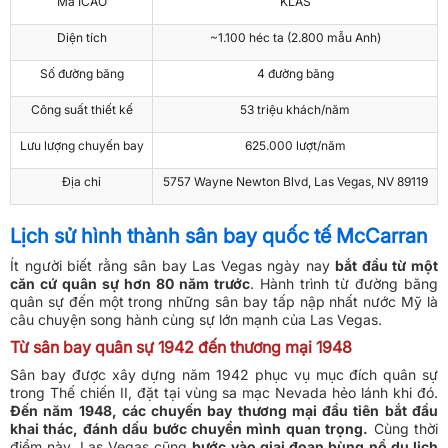
Mã ICAO
KLAS
Diện tích
~1.100 héc ta (2.800 mẫu Anh)
Số đường băng
4 đường băng
Công suất thiết kế
53 triệu khách/năm
Lưu lượng chuyến bay
625.000 lượt/năm
Địa chỉ
5757 Wayne Newton Blvd, Las Vegas, NV 89119
Lịch sử hình thành sân bay quốc tế McCarran
Ít người biết rằng sân bay Las Vegas ngày nay
bắt đầu từ một
căn cứ quân sự hơn 80 năm trước
. Hành trình từ đường băng
quân sự đến một trong những sân bay tấp nập nhất nước Mỹ là
câu chuyện song hành cùng sự lớn mạnh của Las Vegas.
Từ sân bay quân sự 1942 đến thương mại 1948
Sân bay được xây dựng năm 1942 phục vụ mục đích quân sự
trong Thế chiến II, đặt tại vùng sa mạc Nevada hẻo lánh khi đó.
Đến năm 1948, các chuyến bay thương mại đầu tiên bắt đầu
khai thác, đánh dấu bước chuyển mình quan trọng.
Cùng thời
điểm này, Las Vegas cũng
bước vào giai đoạn bùng nổ du lịch