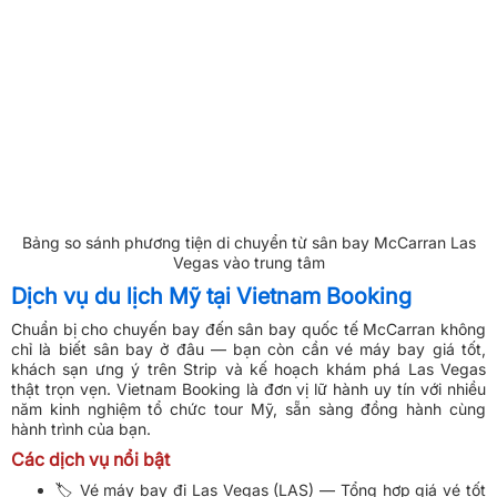
Bảng so sánh phương tiện di chuyển từ sân bay McCarran Las
Vegas vào trung tâm
Dịch vụ du lịch Mỹ tại Vietnam Booking
Chuẩn bị cho chuyến bay đến sân bay quốc tế McCarran không
chỉ là biết sân bay ở đâu — bạn còn cần vé máy bay giá tốt,
khách sạn ưng ý trên Strip và kế hoạch khám phá Las Vegas
thật trọn vẹn. Vietnam Booking là đơn vị lữ hành uy tín với nhiều
năm kinh nghiệm tổ chức tour Mỹ, sẵn sàng đồng hành cùng
hành trình của bạn.
Các dịch vụ nổi bật
🏷️ Vé máy bay đi Las Vegas (LAS) — Tổng hợp giá vé tốt