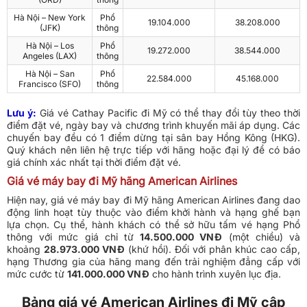
Hà Nội – New York
Phổ
19.104.000
38.208.000
(JFK)
thông
Hà Nội – Los
Phổ
19.272.000
38.544.000
Angeles (LAX)
thông
Hà Nội – San
Phổ
22.584.000
45.168.000
Francisco (SFO)
thông
Lưu ý:
Giá vé Cathay Pacific đi Mỹ có thể thay đổi tùy theo thời
điểm đặt vé, ngày bay và chương trình khuyến mãi áp dụng. Các
chuyến bay đều có 1 điểm dừng tại sân bay Hồng Kông (HKG).
Quý khách nên liên hệ trực tiếp với hãng hoặc đại lý để có báo
giá chính xác nhất tại thời điểm đặt vé.
Giá vé máy bay đi Mỹ hãng American Airlines
Hiện nay, giá vé máy bay đi Mỹ hãng American Airlines đang dao
động linh hoạt tùy thuộc vào điểm khởi hành và hạng ghế bạn
lựa chọn. Cụ thể, hành khách có thể sở hữu tấm vé hạng Phổ
thông với mức giá chỉ từ
14.500.000 VNĐ
(một chiều) và
khoảng
28.973.000 VNĐ
(khứ hồi). Đối với phân khúc cao cấp,
hạng Thương gia của hãng mang đến trải nghiệm đẳng cấp với
mức cước từ
141.000.000 VNĐ
cho hành trình xuyên lục địa.
Bảng giá vé American Airlines đi Mỹ cập