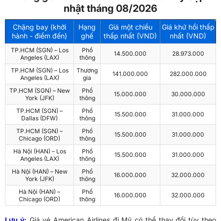
nhật tháng 08/2026
Chặng bay (khởi
Hạng
Giá một chiều
Giá khứ hồi thấp
hành - điểm đến)
ghế
thấp nhất (VND)
nhất (VND)
TP.HCM (SGN) – Los
Phổ
14.500.000
28.973.000
Angeles (LAX)
thông
TP.HCM (SGN) – Los
Thương
141.000.000
282.000.000
Angeles (LAX)
gia
TP.HCM (SGN) – New
Phổ
15.000.000
30.000.000
York (JFK)
thông
TP.HCM (SGN) –
Phổ
15.500.000
31.000.000
Dallas (DFW)
thông
TP.HCM (SGN) –
Phổ
15.500.000
31.000.000
Chicago (ORD)
thông
Hà Nội (HAN) – Los
Phổ
15.500.000
31.000.000
Angeles (LAX)
thông
Hà Nội (HAN) – New
Phổ
16.000.000
32.000.000
York (JFK)
thông
Hà Nội (HAN) –
Phổ
16.000.000
32.000.000
Chicago (ORD)
thông
Lưu ý:
Giá vé American Airlines đi Mỹ có thể thay đổi tùy theo