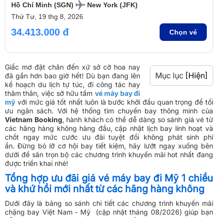
Hồ Chí Minh (SGN)
New York (JFK)
Thứ Tư, 19 thg 8, 2026
34.413.000 đ
Chọn vé
Giấc mơ đặt chân đến xứ sở cờ hoa nay
Mục lục
[Hiện]
đã gần hơn bao giờ hết! Dù bạn đang lên
kế hoạch du lịch tự túc, đi công tác hay
thăm thân, việc sở hữu tấm
vé máy bay đi
mỹ
với mức giá tốt nhất luôn là bước khởi đầu quan trọng để tối
ưu ngân sách. Với hệ thống tìm chuyến bay thông minh của
Vietnam Booking
, hành khách có thể dễ dàng so sánh giá vé từ
các hãng hàng không hàng đầu, cập nhật lịch bay linh hoạt và
chốt ngay mức cước ưu đãi tuyệt đối không phát sinh phí
ẩn. Đừng bỏ lỡ cơ hội bay tiết kiệm, hãy lướt ngay xuống bên
dưới để săn trọn bộ các chương trình khuyến mãi hot nhất đang
được triển khai nhé!
Tổng hợp ưu đãi giá vé máy bay đi Mỹ 1 chiều
và khứ hồi mới nhất từ các hãng hàng không
Dưới đây là bảng so sánh chi tiết các chương trình khuyến mãi
chặng bay Việt Nam - Mỹ (cập nhật tháng 08/2026) giúp bạn