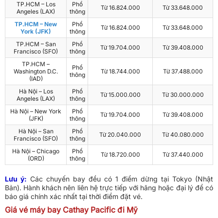
TP.HCM – Los
Phổ
Từ 16.824.000
Từ 33.648.000
Angeles (LAX)
thông
TP.HCM – New
Phổ
Từ 16.824.000
Từ 33.648.000
York (JFK)
thông
TP.HCM – San
Phổ
Từ 19.704.000
Từ 39.408.000
Francisco (SFO)
thông
TP.HCM –
Phổ
Washington D.C.
Từ 18.744.000
Từ 37.488.000
thông
(IAD)
Hà Nội – Los
Phổ
Từ 15.000.000
Từ 30.000.000
Angeles (LAX)
thông
Hà Nội – New York
Phổ
Từ 19.704.000
Từ 39.408.000
(JFK)
thông
Hà Nội – San
Phổ
Từ 20.040.000
Từ 40.080.000
Francisco (SFO)
thông
Hà Nội – Chicago
Phổ
Từ 18.720.000
Từ 37.440.000
(ORD)
thông
Lưu ý:
Các chuyến bay đều có 1 điểm dừng tại Tokyo (Nhật
Bản). Hành khách nên liên hệ trực tiếp với hãng hoặc đại lý để có
báo giá chính xác nhất tại thời điểm đặt vé.
Giá vé máy bay Cathay Pacific đi Mỹ