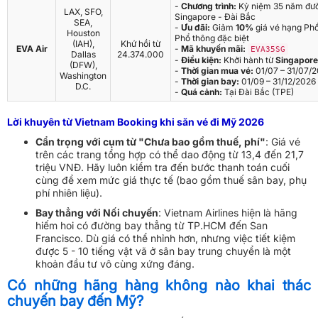
-
Chương trình:
Kỷ niệm 35 năm đư
LAX, SFO,
Singapore - Đài Bắc
SEA,
-
Ưu đãi:
Giảm
10%
giá vé hạng Phổ
Houston
Phổ thông đặc biệt
(IAH),
Khứ hồi từ
EVA Air
-
Mã khuyến mãi:
EVA35SG
Dallas
24.374.000
-
Điều kiện:
Khởi hành từ
Singapore
(DFW),
-
Thời gian mua vé:
01/07 – 31/07/
Washington
-
Thời gian bay:
01/09 – 31/12/2026
D.C.
-
Quá cảnh:
Tại Đài Bắc (TPE)
Lời khuyên từ Vietnam Booking khi săn vé đi Mỹ 2026
Cẩn trọng với cụm từ "Chưa bao gồm thuế, phí"
: Giá vé
trên các trang tổng hợp có thể dao động từ 13,4 đến 21,7
triệu VNĐ. Hãy luôn kiểm tra đến bước thanh toán cuối
cùng để xem mức giá thực tế (bao gồm thuế sân bay, phụ
phí nhiên liệu).
Bay thẳng với Nối chuyến
: Vietnam Airlines hiện là hãng
hiếm hoi có đường bay thẳng từ TP.HCM đến San
Francisco. Dù giá có thể nhỉnh hơn, nhưng việc tiết kiệm
được 5 - 10 tiếng vật vã ở sân bay trung chuyển là một
khoản đầu tư vô cùng xứng đáng.
Có những hãng hàng không nào khai thác
chuyến bay đến Mỹ?