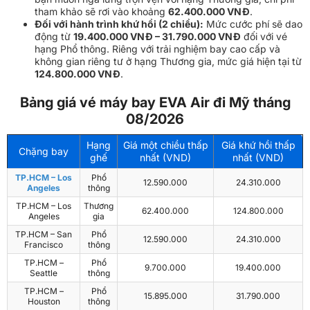
tham khảo sẽ rơi vào khoảng
62.400.000 VNĐ
.
Đối với hành trình khứ hồi (2 chiều):
Mức cước phí sẽ dao
động từ
19.400.000 VNĐ – 31.790.000 VNĐ
đối với vé
hạng Phổ thông. Riêng với trải nghiệm bay cao cấp và
không gian riêng tư ở hạng Thương gia, mức giá hiện tại từ
124.800.000 VNĐ
.
Bảng giá vé máy bay EVA Air đi Mỹ tháng
08/2026
Hạng
Giá một chiều thấp
Giá khứ hồi thấp
Chặng bay
ghế
nhất (VND)
nhất (VND)
TP.HCM – Los
Phổ
12.590.000
24.310.000
Angeles
thông
TP.HCM – Los
Thương
62.400.000
124.800.000
Angeles
gia
TP.HCM – San
Phổ
12.590.000
24.310.000
Francisco
thông
TP.HCM –
Phổ
9.700.000
19.400.000
Seattle
thông
TP.HCM –
Phổ
15.895.000
31.790.000
Houston
thông