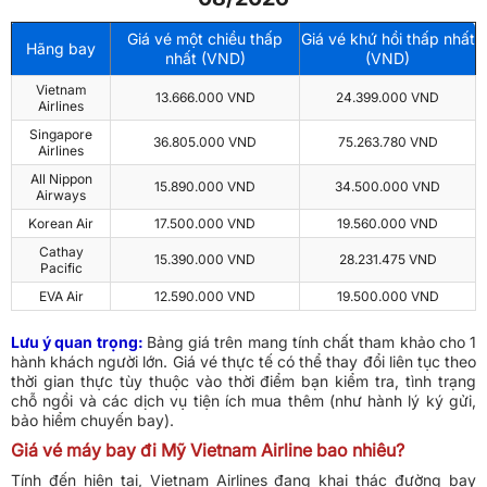
Giá vé một chiều thấp
Giá vé khứ hồi thấp nhất
Hãng bay
nhất (VND)
(VND)
Vietnam
13.666.000 VND
24.399.000 VND
Airlines
Singapore
36.805.000 VND
75.263.780 VND
Airlines
All Nippon
15.890.000 VND
34.500.000 VND
Airways
Korean Air
17.500.000 VND
19.560.000 VND
Cathay
15.390.000 VND
28.231.475 VND
Pacific
EVA Air
12.590.000 VND
19.500.000 VND
Lưu ý quan trọng:
Bảng giá trên mang tính chất tham khảo cho 1
hành khách người lớn. Giá vé thực tế có thể thay đổi liên tục theo
thời gian thực tùy thuộc vào thời điểm bạn kiểm tra, tình trạng
chỗ ngồi và các dịch vụ tiện ích mua thêm (như hành lý ký gửi,
bảo hiểm chuyến bay).
Giá vé máy bay đi Mỹ Vietnam Airline bao nhiêu?
Tính đến hiện tại, Vietnam Airlines đang khai thác đường bay