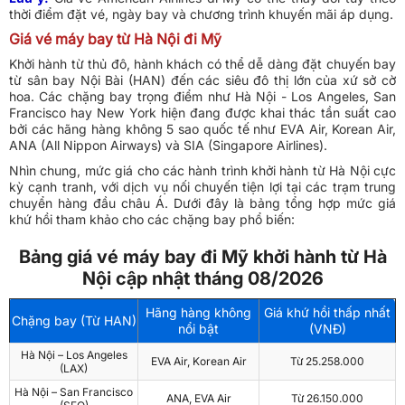
thời điểm đặt vé, ngày bay và chương trình khuyến mãi áp dụng.
Giá vé máy bay từ Hà Nội đi Mỹ
Khởi hành từ thủ đô, hành khách có thể dễ dàng đặt chuyến bay
từ sân bay Nội Bài (HAN) đến các siêu đô thị lớn của xứ sở cờ
hoa. Các chặng bay trọng điểm như Hà Nội - Los Angeles, San
Francisco hay New York hiện đang được khai thác tần suất cao
bởi các hãng hàng không 5 sao quốc tế như EVA Air, Korean Air,
ANA (All Nippon Airways) và SIA (Singapore Airlines).
Nhìn chung, mức giá cho các hành trình khởi hành từ Hà Nội cực
kỳ cạnh tranh, với dịch vụ nối chuyến tiện lợi tại các trạm trung
chuyển hàng đầu châu Á. Dưới đây là bảng tổng hợp mức giá
khứ hồi tham khảo cho các chặng bay phổ biến:
Bảng giá vé máy bay đi Mỹ khởi hành từ Hà
Nội cập nhật tháng 08/2026
Hãng hàng không
Giá khứ hồi thấp nhất
Chặng bay (Từ HAN)
nổi bật
(VNĐ)
Hà Nội – Los Angeles
EVA Air, Korean Air
Từ 25.258.000
(LAX)
Hà Nội – San Francisco
ANA, EVA Air
Từ 26.150.000