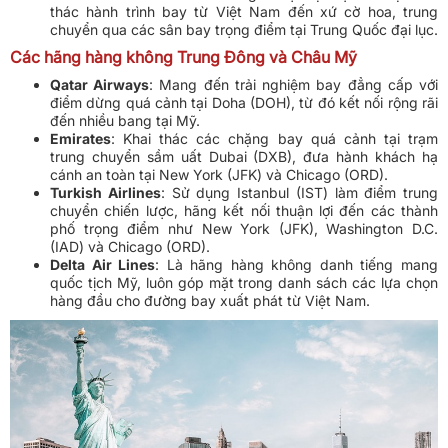
thác hành trình bay từ Việt Nam đến xứ cờ hoa, trung
chuyển qua các sân bay trọng điểm tại Trung Quốc đại lục.
Các hãng hàng không Trung Đông và Châu Mỹ
Qatar Airways
: Mang đến trải nghiệm bay đẳng cấp với
điểm dừng quá cảnh tại Doha (DOH), từ đó kết nối rộng rãi
đến nhiều bang tại Mỹ.
Emirates
: Khai thác các chặng bay quá cảnh tại trạm
trung chuyển sầm uất Dubai (DXB), đưa hành khách hạ
cánh an toàn tại New York (JFK) và Chicago (ORD).
Turkish Airlines
: Sử dụng Istanbul (IST) làm điểm trung
chuyển chiến lược, hãng kết nối thuận lợi đến các thành
phố trọng điểm như New York (JFK), Washington D.C.
(IAD) và Chicago (ORD).
Delta Air Lines
: Là hãng hàng không danh tiếng mang
quốc tịch Mỹ, luôn góp mặt trong danh sách các lựa chọn
hàng đầu cho đường bay xuất phát từ Việt Nam.