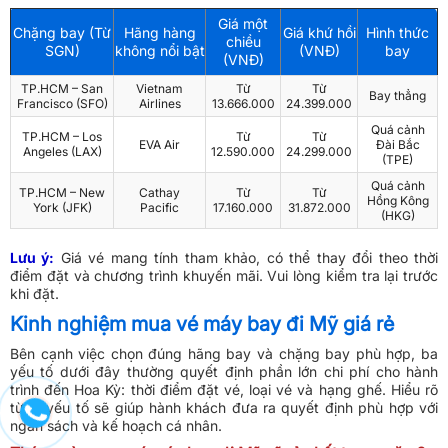
Giá một
Chặng bay (Từ
Hãng hàng
Giá khứ hồi
Hình thức
chiều
SGN)
không nổi bật
(VNĐ)
bay
(VNĐ)
TP.HCM – San
Vietnam
Từ
Từ
Bay thẳng
Francisco (SFO)
Airlines
13.666.000
24.399.000
Quá cảnh
TP.HCM – Los
Từ
Từ
EVA Air
Đài Bắc
Angeles (LAX)
12.590.000
24.299.000
(TPE)
Quá cảnh
TP.HCM – New
Cathay
Từ
Từ
Hồng Kông
York (JFK)
Pacific
17.160.000
31.872.000
(HKG)
Lưu ý:
Giá vé mang tính tham khảo, có thể thay đổi theo thời
điểm đặt và chương trình khuyến mãi. Vui lòng kiểm tra lại trước
khi đặt.
Kinh nghiệm mua vé máy bay đi Mỹ giá rẻ
Bên cạnh việc chọn đúng hãng bay và chặng bay phù hợp, ba
yếu tố dưới đây thường quyết định phần lớn chi phí cho hành
trình đến Hoa Kỳ: thời điểm đặt vé, loại vé và hạng ghế. Hiểu rõ
từng yếu tố sẽ giúp hành khách đưa ra quyết định phù hợp với
ngân sách và kế hoạch cá nhân.