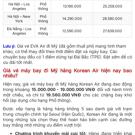
Hà Nội – Los
Phổ
13.190.000
25.258.000
Angeles
thông
Hà Nội – New
Phổ
14.290.000
28.580.000
York
thông
Đà Nẵng – Los
Phổ
12.590.000
27.639.000
Angeles
thông
Lưu ý:
Giá vé EVA Air đi Mỹ (đã gồm thuế phí) mang tính tham
khảo, có thể thay đổi theo thời điểm đặt và ngày bay. Các
chuyến bay đều có 1 điểm dừng tại Đài Bắc (TPE). Đặt sớm để có
ưu đãi tốt nhất.
Giá vé máy bay đi Mỹ hãng Korean Air hiện nay bao
nhiêu?
Hiện nay, giá vé máy bay đi Mỹ hãng Korean Air đang dao động
trong khoảng
15.000.000 - 19.000.000 VNĐ
đối với hành trình
một chiều, và chỉ từ
19.560.000 VNĐ
cho các chặng bay khứ
hồi (áp dụng cho hạng Phổ thông).
Được xếp hạng là hãng hàng không 5 sao danh giá với trạm
trung chuyển chính tại Seoul (Hàn Quốc), Korean Air đang là một
trong những lựa chọn thay thế hoàn hảo bên cạnh các đường
bay thẳng nhờ những ưu điểm vượt trội:
Chương trình khuyến mãi cực tốt:
Hãng đang triển khai