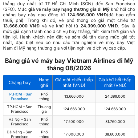
thẳng duy nhất từ TP.Hồ Chí Minh (SGN) đến San Francisco
(SFO). Mức
giá vé máy bay hạng thương gia đi Mỹ
khứ hồi cho
chặng bay này dao động từ
124.666.000 VNĐ
(đã bao gồm
thuế, phí). Trong khi đó, vé phổ thông có giá một chiều từ
13.666.000
VNĐ
và vé khứ hồi từ
24.399.000
VNĐ
. Đây là
mức giá cạnh tranh cho dịch vụ bay thẳng, tiết kiệm thời gian và
tiện lợi. Hành khách nên đặt vé sớm để tận dụng mức giá tốt
nhất, đặc biệt nếu có nhu cầu trải nghiệm vé máy bay Việt
Nam đi Mỹ hạng thương gia với tiện nghi và dịch vụ cao cấp.
Bảng giá vé máy bay Vietnam Airlines đi Mỹ
tháng 08/2026
Hạng
Giá một chiều thấp
Giá khứ hồi thấp
Chặng bay
ghế
nhất (VND)
nhất (VND)
TP.HCM – San
Phổ
13.666.000
24.399.000
Francisco
thông
TP.HCM – San
Thương
124.666.000
124.666.000
Francisco
gia
Hà Nội – San
Phổ
17.500.000
31.760.000
Francisco
thông
Đà Nẵng – San
Phổ
17.000.000
38.600.000
Francisco
thông