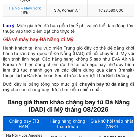
(SFO)
Hà Nội – New York
SIA, Korean Air
Từ 28.580.000
(JFK)
Lưu ý
:
Mức giá trên đã bao gồm thuế phí và có thể dao động tùy
thuộc vào thời điểm đặt chỗ thực tế
Giá vé máy bay Đà Nẵng đi Mỹ
Hành khách tại khu vực miền Trung giờ đây có thể dễ dàng khởi
hành từ sân bay quốc tế Đà Nẵng (DAD) để nối chuyến đi Mỹ với
lịch trình linh hoạt. Các hãng hàng không 5 sao như EVA Air và
Korean Air hiện đang chiếm ưu thế tại cửa ngõ này nhờ quy trình
làm thủ tục nhanh gọn và các điểm dừng quá cảnh (transit)
thuận lợi tại Đài Bắc hoặc Seoul trước khi vượt Thái Bình Dương.
Dưới đây là bảng tổng hợp mức giá
chuyến bay từ đà nẵng đi
mỹ
cho các chặng bay được tìm kiếm nhiều nhất:
Bảng giá tham khảo chặng bay từ Đà Nẵng
(DAD) đi Mỹ tháng 08/2026
Chặng bay (Từ
Hãng hàng không
Giá khứ hồi thấp nhất
HAN)
tham khảo
(VNĐ)
Hà Nội – Los Angeles