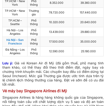
TP.HCM – New
Phổ
8.352.000
39.360.000
York
thông
TP.HCM – New
Thương
78.720.000
157.440.000
York
gia
TP.HCM –
Phổ
10.320.000
20.640.000
Seattle
thông
Hà Nội – Los
Phổ
13.439.000
29.880.000
Angeles
thông
Hà Nội – San
Phổ
17.500.000
35.000.000
Francisco
thông
Đà Nẵng – Los
Phổ
12.590.000
25.180.000
Angeles
thông
Lưu ý:
Giá vé Korean Air đi Mỹ (đã gồm thuế, phí) mang tính
tham khảo, có thể thay đổi theo thời điểm đặt, ngày bay và
chương trình khuyến mãi. Các chuyến bay đều có điểm dừng tại
Seoul (Incheon). Mức giá Thương gia được ước tính dựa trên tỷ
lệ chênh lệch thông thường của hãng. Đặt vé sớm để có ưu đãi
tốt nhất.
Vé máy bay Singapore Airlines đi Mỹ
Singapore Airlines là hãng hàng không quốc gia của Singapore,
nổi tiếng toàn cầu với chất lượng dịch vụ 5 sao và độ an toàn
hàng đầu thế giới. Hãng khai thác các chuyến bay từ Việt Nam