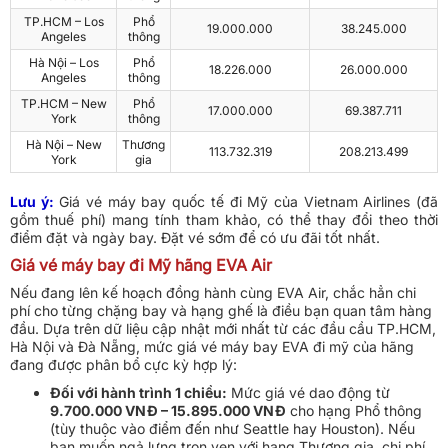
TP.HCM – Los
Phổ
19.000.000
38.245.000
Angeles
thông
Hà Nội – Los
Phổ
18.226.000
26.000.000
Angeles
thông
TP.HCM – New
Phổ
17.000.000
69.387.711
York
thông
Hà Nội – New
Thương
113.732.319
208.213.499
York
gia
Lưu ý:
Giá vé máy bay quốc tế đi Mỹ của Vietnam Airlines (đã
gồm thuế phí) mang tính tham khảo, có thể thay đổi theo thời
điểm đặt và ngày bay. Đặt vé sớm để có ưu đãi tốt nhất.
Giá vé máy bay đi Mỹ hãng EVA Air
Nếu đang lên kế hoạch đồng hành cùng EVA Air, chắc hẳn chi
phí cho từng chặng bay và hạng ghế là điều bạn quan tâm hàng
đầu. Dựa trên dữ liệu cập nhật mới nhất từ các đầu cầu TP.HCM,
Hà Nội và Đà Nẵng, mức giá vé máy bay EVA đi mỹ của hãng
đang được phân bổ cực kỳ hợp lý:
Đối với hành trình 1 chiều:
Mức giá vé dao động từ
9.700.000 VNĐ – 15.895.000 VNĐ
cho hạng Phổ thông
(tùy thuộc vào điểm đến như Seattle hay Houston). Nếu
bạn muốn ngả lưng trọn vẹn với hạng Thương gia, chi phí