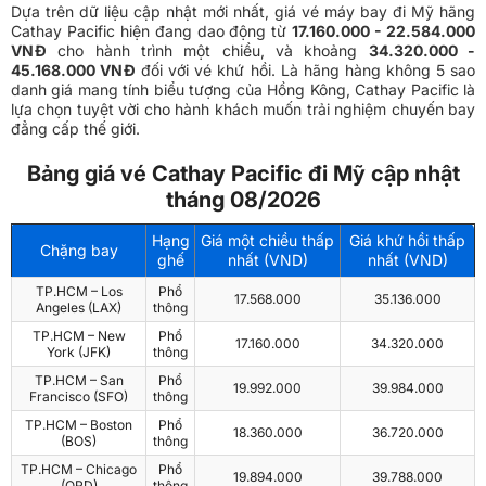
Dựa trên dữ liệu cập nhật mới nhất, giá vé máy bay đi Mỹ hãng
Cathay Pacific hiện đang dao động từ
17.160.000 - 22.584.000
VNĐ
cho hành trình một chiều, và khoảng
34.320.000 -
45.168.000 VNĐ
đối với vé khứ hồi. Là hãng hàng không 5 sao
danh giá mang tính biểu tượng của Hồng Kông, Cathay Pacific là
lựa chọn tuyệt vời cho hành khách muốn trải nghiệm chuyến bay
đẳng cấp thế giới.
Bảng giá vé Cathay Pacific đi Mỹ cập nhật
tháng 08/2026
Hạng
Giá một chiều thấp
Giá khứ hồi thấp
Chặng bay
ghế
nhất (VND)
nhất (VND)
TP.HCM – Los
Phổ
17.568.000
35.136.000
Angeles (LAX)
thông
TP.HCM – New
Phổ
17.160.000
34.320.000
York (JFK)
thông
TP.HCM – San
Phổ
19.992.000
39.984.000
Francisco (SFO)
thông
TP.HCM – Boston
Phổ
18.360.000
36.720.000
(BOS)
thông
TP.HCM – Chicago
Phổ
19.894.000
39.788.000
(ORD)
thông