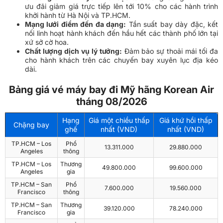
ưu đãi giảm giá trực tiếp lên tới 10% cho các hành trình
khởi hành từ Hà Nội và TP.HCM.
Mạng lưới điểm đến đa dạng:
Tần suất bay dày đặc, kết
nối linh hoạt hành khách đến hầu hết các thành phố lớn tại
xứ sở cờ hoa.
Chất lượng dịch vụ lý tưởng:
Đảm bảo sự thoải mái tối đa
cho hành khách trên các chuyến bay xuyên lục địa kéo
dài.
Bảng giá vé máy bay đi Mỹ hãng Korean Air
tháng 08/2026
Hạng
Giá một chiều thấp
Giá khứ hồi thấp
Chặng bay
ghế
nhất (VND)
nhất (VND)
TP.HCM – Los
Phổ
13.311.000
29.880.000
Angeles
thông
TP.HCM – Los
Thương
49.800.000
99.600.000
Angeles
gia
TP.HCM – San
Phổ
7.600.000
19.560.000
Francisco
thông
TP.HCM – San
Thương
39.120.000
78.240.000
Francisco
gia