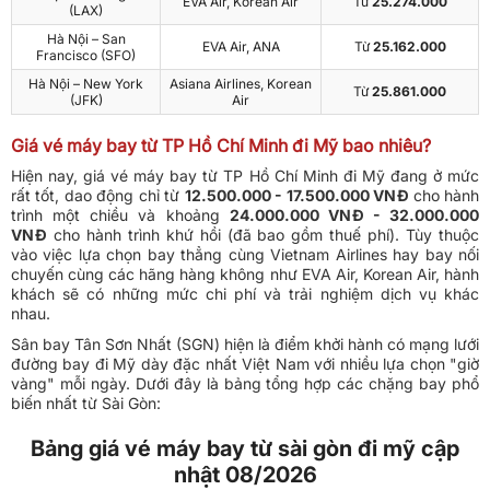
EVA Air, Korean Air
Từ
25.274.000
(LAX)
Hà Nội – San
EVA Air, ANA
Từ
25.162.000
Francisco (SFO)
Hà Nội – New York
Asiana Airlines, Korean
Từ
25.861.000
(JFK)
Air
Giá vé máy bay từ TP Hồ Chí Minh đi Mỹ bao nhiêu?
Hiện nay, giá vé máy bay từ TP Hồ Chí Minh đi Mỹ đang ở mức
rất tốt, dao động chỉ từ
12.500.000 - 17.500.000 VNĐ
cho hành
trình một chiều và khoảng
24.000.000 VNĐ - 32.000.000
VNĐ
cho hành trình khứ hồi (đã bao gồm thuế phí). Tùy thuộc
vào việc lựa chọn bay thẳng cùng Vietnam Airlines hay bay nối
chuyến cùng các hãng hàng không như EVA Air, Korean Air, hành
khách sẽ có những mức chi phí và trải nghiệm dịch vụ khác
nhau.
Sân bay Tân Sơn Nhất (SGN) hiện là điểm khởi hành có mạng lưới
đường bay đi Mỹ dày đặc nhất Việt Nam với nhiều lựa chọn "giờ
vàng" mỗi ngày. Dưới đây là bảng tổng hợp các chặng bay phổ
biến nhất từ Sài Gòn:
Bảng giá vé máy bay từ sài gòn đi mỹ cập
nhật 08/2026