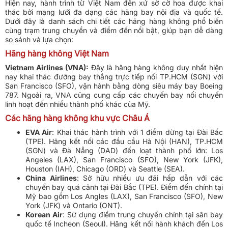
Hiện nay, hành trình từ Việt Nam đến xứ sở cờ hoa được khai
thác bởi mạng lưới đa dạng các hãng bay nội địa và quốc tế.
Dưới đây là danh sách chi tiết các hãng hàng không phổ biến
cùng trạm trung chuyển và điểm đến nổi bật, giúp bạn dễ dàng
so sánh và lựa chọn:
Hãng hàng không Việt Nam
Vietnam Airlines (VNA):
Đây là hãng hàng không duy nhất hiện
nay khai thác đường bay thẳng trực tiếp nối TP.HCM (SGN) với
San Francisco (SFO), vận hành bằng dòng siêu máy bay Boeing
787. Ngoài ra, VNA cũng cung cấp các chuyến bay nối chuyến
linh hoạt đến nhiều thành phố khác của Mỹ.
Các hãng hàng không khu vực Châu Á
EVA Air
: Khai thác hành trình với 1 điểm dừng tại Đài Bắc
(TPE). Hãng kết nối các đầu cầu Hà Nội (HAN), TP.HCM
(SGN) và Đà Nẵng (DAD) đến loạt thành phố lớn: Los
Angeles (LAX), San Francisco (SFO), New York (JFK),
Houston (IAH), Chicago (ORD) và Seattle (SEA).
China Airlines
: Sở hữu nhiều ưu đãi hấp dẫn với các
chuyến bay quá cảnh tại Đài Bắc (TPE). Điểm đến chính tại
Mỹ bao gồm Los Angles (LAX), San Francisco (SFO), New
York (JFK) và Ontario (ONT).
Korean Air
: Sử dụng điểm trung chuyển chính tại sân bay
quốc tế Incheon (Seoul). Hãng kết nối hành khách đến Los