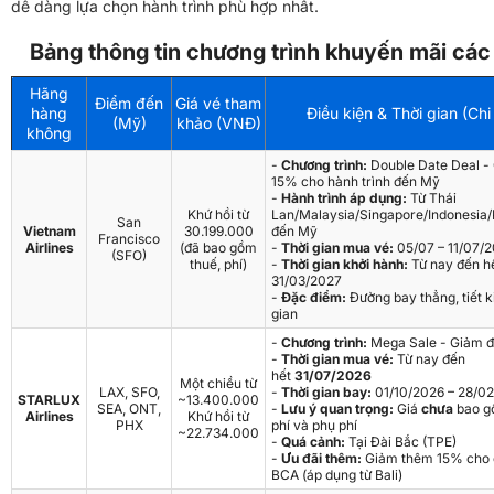
dễ dàng lựa chọn hành trình phù hợp nhất.
Bảng thông tin chương trình khuyến mãi các
Hãng
Điểm đến
Giá vé tham
hàng
Điều kiện & Thời gian (Chi 
(Mỹ)
khảo (VNĐ)
không
-
Chương trình:
Double Date Deal
-
15% cho hành trình đến Mỹ
-
Hành trình áp dụng:
Từ Thái
Khứ hồi từ
Lan/Malaysia/Singapore/Indonesia/P
San
Vietnam
30.199.000
đến Mỹ
Francisco
Airlines
(đã bao gồm
-
Thời gian mua vé:
05/07 – 11/07/
(SFO)
thuế, phí)
-
Thời gian khởi hành:
Từ nay đến h
31/03/2027
-
Đặc điểm:
Đường bay thẳng, tiết k
gian
-
Chương trình:
Mega Sale
- Giảm 
-
Thời gian mua vé:
Từ nay đến
hết
31/07/2026
Một chiều từ
LAX, SFO,
-
Thời gian bay:
01/10/2026 – 28/0
STARLUX
~13.400.000
SEA, ONT,
-
Lưu ý quan trọng:
Giá
chưa
bao g
Airlines
Khứ hồi từ
PHX
phí và phụ phí
~22.734.000
-
Quá cảnh:
Tại Đài Bắc (TPE)
-
Ưu đãi thêm:
Giảm thêm 15% cho 
BCA (áp dụng từ Bali)