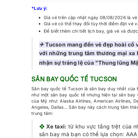
*Lưu ý:
Giá vé trên cập nhật ngày 08/08/2026 là v
Giá vé có thể thay đổi tùy thời điểm đặt vé
Để biết thêm chi tiết lịch bay, giá vé và đư
✈ Tucson mang đến vẻ đẹp hoài cổ v
với những trung tâm thương mại xa 
nhận sự tráng lệ của "Thung lũng Mặ
SÂN BAY QUỐC TẾ TUCSON
Sân bay quốc tế Tucson là sân bay duy nhất của 
như một sân bay quốc tế nhưng hiện tại sân bay 
của Mỹ như: Alaska Airlines, American Airlines, D
Angeles, Dallas… Sân bay này cách trung tâm thà
trung tâm:
❖
Xe taxi:
từ khu vực tầng trệt của n
sân bay mà bạn có thể lựa chọn: AAA