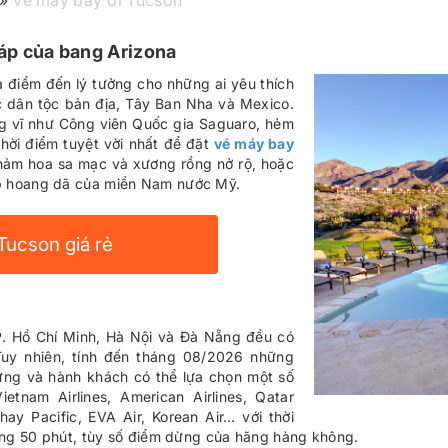
»
Vé máy bay đi Tucson
áp của bang Arizona
à điểm đến lý tưởng cho những ai yêu thích
c dân tộc bản địa, Tây Ban Nha và Mexico.
g vĩ như Công viên Quốc gia Saguaro, hẻm
hời điểm tuyệt vời nhất để đặt
vé máy bay
thảm hoa sa mạc và xương rồng nở rộ, hoặc
p hoang dã của miền Nam nước Mỹ.
Tucson giá rẻ
P. Hồ Chí Minh, Hà Nội và Đà Nẵng đều có
Tuy nhiên, tính đến tháng 08/2026 những
ừng và hành khách có thể lựa chọn một số
etnam Airlines, American Airlines, Qatar
hay Pacific, EVA Air, Korean Air… với thời
iếng 50 phút, tùy số điểm dừng của hãng hàng không.