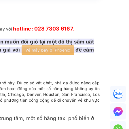
hotline: 028 7303 6167
gay với
.
 muốn đổi gió tại một đô thị sầm uất
h giá với
để cảm
Vé máy bay đi Phoenix
phố này. Dù cơ sở vật chất, nhà ga được nâng cấp
 tâm hoạt động của một số hãng hàng không uy tín
ttle, Chicago, Denver, Houston, San Francisco, Los
số phương tiện công cộng để di chuyển về khu vực
trung tâm, một số hãng taxi phổ biến ở
…