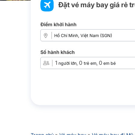
Đặt vé máy bay giá rẻ t
Điểm khởi hành
Số hành khách
1
0
0
người lớn,
trẻ em,
em bé