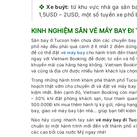
❖
Xe buýt:
từ khu vực nhà ga sân ba
1,5USD – 2USD, một số tuyến xe phổ 
KINH NGHIỆM SĂN VÉ MÁY BAY ĐI
Sân bay ở Tucson hiện chưa đón các chuyến bay 
phố này đều phải quá cảnh ở ít nhất 2 điểm dừng
để có thể đặt
vé máy bay
cho hành trình đến thàn
ngay với Vietnam Booking để được tư vấn và hỗ t
khuyến mãi của hãng hàng không. Vietnam Booking 
và cũng là địa chỉ được nhiều hành khách lựa chọ
Trong những hành trình khám phá thành phố Tucso
hoạch thật sớm cho chuyến đi và đặt vé máy bay T
kiệm nhất. Bên cạnh đó, Vietnam Booking còn man
– 30% khi đặt phòng khách sạn, tour tham quan
500.000Đ khi mua thêm hành lý ký gửi, nâng hạng 
bay, giao vé máy bay tận nhà… giúp bạn tiết kiệm 
Nào hãy cùng nhanh tay săn
vé máy bay đi Tu
chuẩn bị một hành trình mới đến với thành phố x
các cao bồi của nước Mỹ ngay nhé!