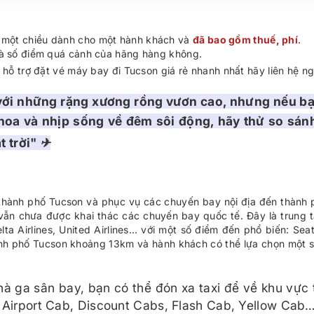
é một chiều dành cho một hành khách và
đã bao gồm thuế, phí
.
 và số điểm quá cảnh của hãng hàng không.
ợc hỗ trợ đặt vé máy bay đi Tucson giá rẻ nhanh nhất hãy liên hệ n
ới những rặng xương rồng vươn cao, nhưng nếu bạn
hoa và nhịp sống về đêm sôi động, hãy thử so sán
t trời" ✈
thành phố Tucson và phục vụ các chuyến bay nội địa đến thành 
vẫn chưa được khai thác các chuyến bay quốc tế. Đây là trung
elta Airlines, United Airlines… với một số điểm đến phổ biến: Sea
nh phố Tucson khoảng 13km và hành khách có thể lựa chọn một 
hà ga sân bay, bạn có thể đón xa taxi để về khu vực 
 Airport Cab, Discount Cabs, Flash Cab, Yellow Cab