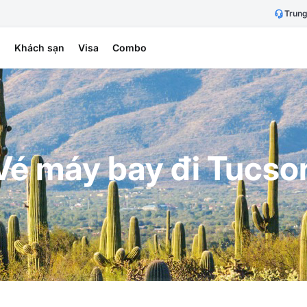
Trung
h
Khách sạn
Visa
Combo
Vé máy bay đi Tucso