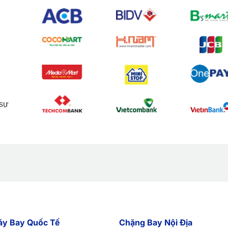
 sự
áy Bay Quốc Tế
Chặng Bay Nội Địa