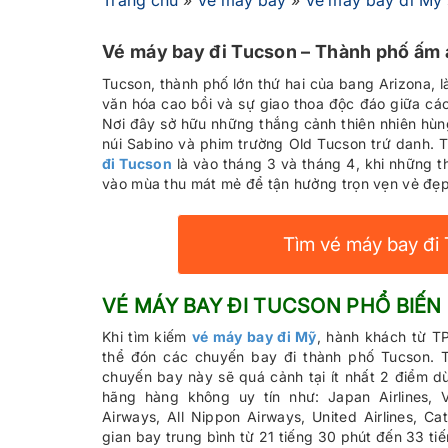
Trang chủ
»
Vé máy bay
»
Vé máy bay đi Mỹ
Vé máy bay đi Tucson – Thành phố ấm 
Tucson, thành phố lớn thứ hai của bang Arizona, l
văn hóa cao bồi và sự giao thoa độc đáo giữa cá
Nơi đây sở hữu những thắng cảnh thiên nhiên hùn
núi Sabino và phim trường Old Tucson trứ danh. T
đi Tucson
là vào tháng 3 và tháng 4, khi những 
vào mùa thu mát mẻ để tận hưởng trọn vẹn vẻ đẹ
Tìm vé máy bay đi 
VÉ MÁY BAY ĐI TUCSON PHỔ BIẾN
Khi tìm kiếm
vé máy bay đi Mỹ
, hành khách từ T
thể đón các chuyến bay đi thành phố Tucson. 
chuyến bay này sẽ quá cảnh tại ít nhất 2 điểm d
hãng hàng không uy tín như: Japan Airlines, Vi
Airways, All Nippon Airways, United Airlines, Cat
gian bay trung bình từ 21 tiếng 30 phút đến 33 t