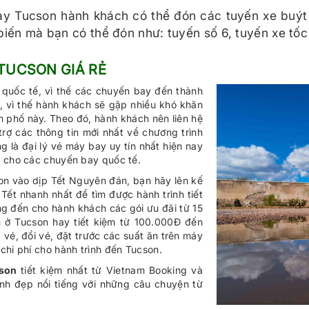
y Tucson hành khách có thể đón các tuyến xe buýt đ
biến mà bạn có thể đón như: tuyến số 6, tuyến xe tố
 TUCSON GIÁ RẺ
quốc tế, vì thế các chuyến bay đến thành
, vì thế hành khách sẽ gặp nhiều khó khăn
h phố này. Theo đó, hành khách nên liên hệ
rợ các thông tin mới nhất về chương trình
là đại lý vé máy bay uy tín nhất hiện nay
n cho các chuyến bay quốc tế.
n vào dịp Tết Nguyên đán, bạn hãy lên kế
ết nhanh nhất để tìm được hành trình tiết
g đến cho hành khách các gói ưu đãi từ 15
 ở Tucson hay tiết kiệm từ 100.000Đ đến
vé, đổi vé, đặt trước các suất ăn trên máy
chi phí cho hành trình đến Tucson.
cson
tiết kiệm nhất từ Vietnam Booking và
inh đẹp nổi tiếng với những câu chuyện từ