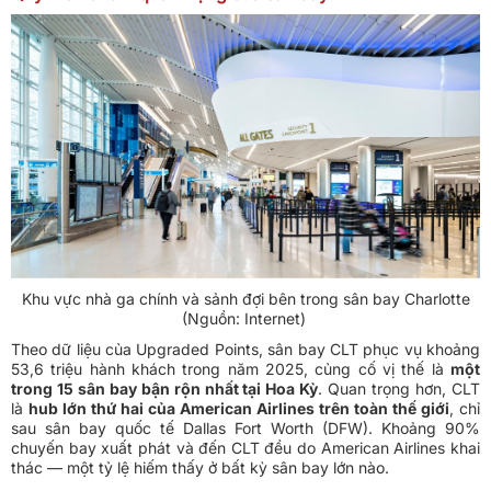
Khu vực nhà ga chính và sảnh đợi bên trong sân bay Charlotte
(Nguồn: Internet)
Theo dữ liệu của Upgraded Points, sân bay CLT phục vụ khoảng
53,6 triệu hành khách trong năm 2025, củng cố vị thế là
một
trong 15 sân bay bận rộn nhất tại Hoa Kỳ
. Quan trọng hơn, CLT
là
hub lớn thứ hai của American Airlines trên toàn thế giới
, chỉ
sau sân bay quốc tế Dallas Fort Worth (DFW). Khoảng 90%
chuyến bay xuất phát và đến CLT đều do American Airlines khai
thác — một tỷ lệ hiếm thấy ở bất kỳ sân bay lớn nào.