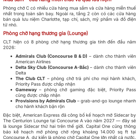
Phòng chờ C có nhiều cửa hàng mua sắm và cửa hàng miễn thuế
nhất trong toàn sân bay. Ngoài ra, tầng 2 còn có các cửa hàng
bán quà lưu niệm Charlotte, tạp chí, sách, mỹ phẩm và đồ điện
tử nhỏ.
Phòng chờ hạng thương gia (Lounge)
CLT hiện có 8 phòng chờ hạng thương gia tính đến đầu năm
2026:
Admirals Club (Concourse B & D)
– dành cho thành viên
American Airlines
Delta Sky Club (Concourse A-Bắc)
– dành cho thành viên
Delta
The Club CLT
– phòng chờ trả phí cho mọi hành khách,
Priority Pass được chấp nhận
Gameway
– phòng chờ gaming đặc biệt, Priority Pass
cũng được chấp nhận
Provisions by Admirals Club
– grab-and-go lounge nhanh
cho hành khách bận rộn
Đặc biệt, American Express đã công bố kế hoạch mở Sidecar by
The Centurion Lounge tại Concourse A vào năm 2027 — đây sẽ
là lounge Sidecar thứ hai trên thế giới. Capital One cũng thông
báo kế hoạch mở phòng chờ rộng khoảng 14.000 sq ft tại
Concourse A, dự kiến là phòng chờ Capital One lớn nhất cả nước.