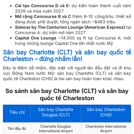
Cải tạo Concourse D và E:
dự kiến hoàn thành cuối năm
2026 và mùa xuân 2027
Mở rộng Concourse B và C
thêm 8–10 cổng/khu: thiết kế
đang được phê duyệt, tổng ngân sách ~$463 triệu
Sidecar by The Centurion Lounge (American Express)
tại
Concourse A: dự kiến mở năm 2027
Capital One Lounge
~14.000 sq ft tại Concourse A: một
trong những lounge Capital One lớn nhất nước Mỹ
Sân bay Charlotte (CLT) và sân bay quốc tế
Charleston – đừng nhầm lẫn!
Đây là điểm dễ nhầm, đặc biệt với người lần đầu đặt vé đi khu
vực Đông Nam nước Mỹ: sân bay Charlotte (CLT) và sân bay
quốc tế Charleston (CHS) là hai sân bay hoàn toàn khác nhau.
So sánh sân bay Charlotte (CLT) và sân bay
quốc tế Charleston
Sân bay Charlotte
Sân bay Charleston
Tiêu chí
Douglas (CLT)
(CHS)
Charlotte Douglas
Charleston International
Tên đầy đủ
International Airport
Airport