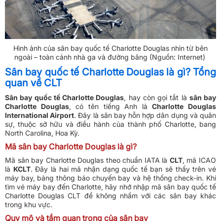
Hình ảnh của sân bay quốc tế Charlotte Douglas nhìn từ bên
ngoài – toàn cảnh nhà ga và đường băng (Nguồn: Internet)
Sân bay quốc tế Charlotte Douglas là gì? Tổng
quan về CLT
Sân bay quốc tế Charlotte Douglas
, hay còn gọi tắt là
sân bay
Charlotte Douglas
, có tên tiếng Anh là
Charlotte Douglas
International Airport
. Đây là sân bay hỗn hợp dân dụng và quân
sự, thuộc sở hữu và điều hành của thành phố Charlotte, bang
North Carolina, Hoa Kỳ.
Mã sân bay Charlotte Douglas là gì?
Mã sân bay Charlotte Douglas theo chuẩn IATA là
CLT
, mã ICAO
là
KCLT
. Đây là hai mã nhận dạng quốc tế bạn sẽ thấy trên vé
máy bay, bảng thông báo chuyến bay và hệ thống check-in. Khi
tìm vé máy bay đến Charlotte, hãy nhớ nhập mã sân bay quốc tế
Charlotte Douglas CLT để không nhầm với các sân bay khác
trong khu vực.
Quy mô và tầm quan trọng của sân bay