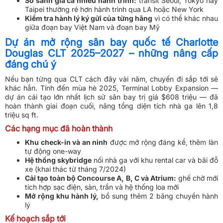
So sánh giá cả nhiều hành trình:
transit Seoul, Tokyo hay
Taipei thường rẻ hơn hành trình qua LA hoặc New York
Kiểm tra hành lý ký gửi của từng hãng
vì có thể khác nhau
giữa đoạn bay Việt Nam và đoạn bay Mỹ
Dự án mở rộng sân bay quốc tế Charlotte
Douglas CLT 2025–2027 – những nâng cấp
đáng chú ý
Nếu bạn từng qua CLT cách đây vài năm, chuyến đi sắp tới sẽ
khác hẳn. Tính đến mùa hè 2025, Terminal Lobby Expansion —
dự án cải tạo lớn nhất lịch sử sân bay trị giá $608 triệu — đã
hoàn thành giai đoạn cuối, nâng tổng diện tích nhà ga lên 1,8
triệu sq ft.
Các hạng mục đã hoàn thành
Khu check-in và an ninh
được mở rộng đáng kể, thêm làn
tự động one-way
Hệ thống skybridge
nối nhà ga với khu rental car và bãi đỗ
xe (khai thác từ tháng 7/2024)
Cải tạo toàn bộ Concourse A, B, C và Atrium:
ghế chờ mới
tích hợp sạc điện, sàn, trần và hệ thống loa mới
Mở rộng khu hành lý,
bổ sung thêm 2 băng chuyền hành
lý
Kế hoạch sắp tới