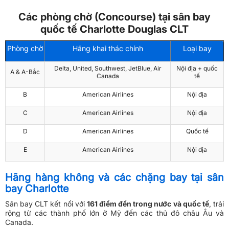
Các phòng chờ (Concourse) tại sân bay
quốc tế Charlotte Douglas CLT
Phòng chờ
Hãng khai thác chính
Loại bay
Delta, United, Southwest, JetBlue, Air
Nội địa + quốc
A & A-Bắc
Canada
tế
B
American Airlines
Nội địa
C
American Airlines
Nội địa
D
American Airlines
Quốc tế
E
American Airlines
Nội địa
Hãng hàng không và các chặng bay tại sân
bay Charlotte
Sân bay CLT kết nối với
161 điểm đến trong nước và quốc tế
, trải
rộng từ các thành phố lớn ở Mỹ đến các thủ đô châu Âu và
Canada.