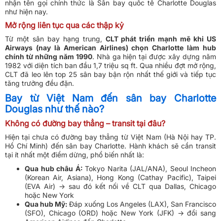
nhận tên gọi chính thức là Sân bay quốc tế Charlotte Douglas
như hiện nay.
Mở rộng liên tục qua các thập kỷ
Từ một sân bay hạng trung,
CLT phát triển mạnh mẽ khi US
Airways (nay là American Airlines) chọn Charlotte làm hub
chính từ những năm 1990
. Nhà ga hiện tại được xây dựng năm
1982 với diện tích ban đầu 1,7 triệu sq ft. Qua nhiều đợt mở rộng,
CLT đã leo lên top 25 sân bay bận rộn nhất thế giới và tiếp tục
tăng trưởng đều đặn.
Bay từ Việt Nam đến sân bay Charlotte
Douglas như thế nào?
Không có đường bay thẳng – transit tại đâu?
Hiện tại chưa có đường bay thẳng từ Việt Nam (Hà Nội hay TP.
Hồ Chí Minh) đến sân bay Charlotte. Hành khách sẽ cần transit
tại ít nhất một điểm dừng, phổ biến nhất là:
Qua hub châu Á:
Tokyo Narita (JAL/ANA), Seoul Incheon
(Korean Air, Asiana), Hong Kong (Cathay Pacific), Taipei
(EVA Air) → sau đó kết nối về CLT qua Dallas, Chicago
hoặc New York
Qua hub Mỹ:
Đáp xuống Los Angeles (LAX), San Francisco
(SFO), Chicago (ORD) hoặc New York (JFK) → đổi sang