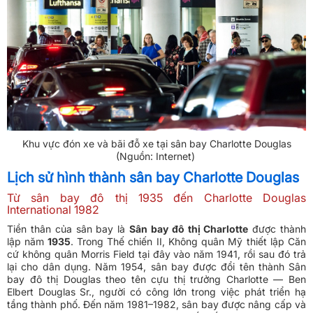
Khu vực đón xe và bãi đỗ xe tại sân bay Charlotte Douglas
(Nguồn: Internet)
Lịch sử hình thành sân bay Charlotte Douglas
Từ sân bay đô thị 1935 đến Charlotte Douglas
International 1982
Tiền thân của sân bay là
Sân bay đô thị Charlotte
được thành
lập năm
1935
. Trong Thế chiến II, Không quân Mỹ thiết lập Căn
cứ không quân Morris Field tại đây vào năm 1941, rồi sau đó trả
lại cho dân dụng. Năm 1954, sân bay được đổi tên thành Sân
bay đô thị Douglas theo tên cựu thị trưởng Charlotte — Ben
Elbert Douglas Sr., người có công lớn trong việc phát triển hạ
tầng thành phố. Đến năm 1981–1982, sân bay được nâng cấp và