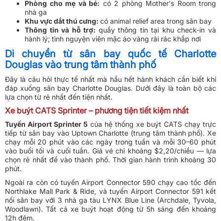
Phòng cho mẹ và bé:
có 2 phòng Mother's Room trong
nhà ga
Khu vực dắt thú cưng:
có animal relief area trong sân bay
Thông tin và hỗ trợ:
quầy thông tin tại khu check-in và
hành lý; tình nguyện viên mặc áo vàng rải rác khắp nơi
Di chuyển từ sân bay quốc tế Charlotte
Douglas vào trung tâm thành phố
Đây là câu hỏi thực tế nhất mà hầu hết hành khách cần biết khi
đáp xuống sân bay Charlotte Douglas. Dưới đây là toàn bộ các
lựa chọn từ rẻ nhất đến tiện nhất.
Xe buýt CATS Sprinter – phương tiện tiết kiệm nhất
Tuyến Airport Sprinter 5
của hệ thống xe buýt CATS chạy trực
tiếp từ sân bay vào Uptown Charlotte (trung tâm thành phố). Xe
chạy mỗi 20 phút vào các ngày trong tuần và mỗi 30–60 phút
vào buổi tối và cuối tuần. Giá vé chỉ khoảng $2,20/chiều — lựa
chọn rẻ nhất để vào thành phố. Thời gian hành trình khoảng 30
phút.
Ngoài ra còn có tuyến Airport Connector 590 chạy cao tốc đến
Northlake Mall Park & Ride, và tuyến Airport Connector 591 kết
nối sân bay với 3 nhà ga tàu LYNX Blue Line (Archdale, Tyvola,
Woodlawn). Tất cả xe buýt hoạt động từ 5h sáng đến khoảng
12h đêm.