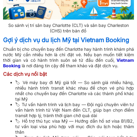
So sánh vị trí sân bay Charlotte (CLT) và sân bay Charleston
(CHS) trên bản đồ
Gợi ý dịch vụ du lịch Mỹ tại Vietnam Booking
Chuẩn bị cho chuyến bay đến Charlotte hay hành trình khám phá
nước Mỹ cần nhiều hơn là chỉ đặt vé. Nếu bạn muốn tiết kiệm
thời gian và có hành trình suôn sẻ từ đầu đến cuối,
Vietnam
Booking
là nơi đáng tin cậy để tham khảo và đặt dịch vụ.
Các dịch vụ nổi bật
🏷️ Vé máy bay đi Mỹ giá tốt — So sánh giá nhiều hãng,
nhiều hành trình transit khác nhau để chọn vé phù hợp
nhất cho chuyến bay đến Charlotte và các thành phố khác
tại Mỹ
🏷️ Tư vấn hành trình và lịch bay — Đội ngũ chuyên viên tư
vấn hành trình từ Việt Nam đến CLT, giúp bạn chọn điểm
transit hợp lý, tránh thời gian chờ quá dài
🏷️ Hỗ trợ thủ tục visa Mỹ — Hướng dẫn hồ sơ visa B1/B2,
tư vấn loại visa phù hợp với mục đích du lịch hoặc thăm
thân