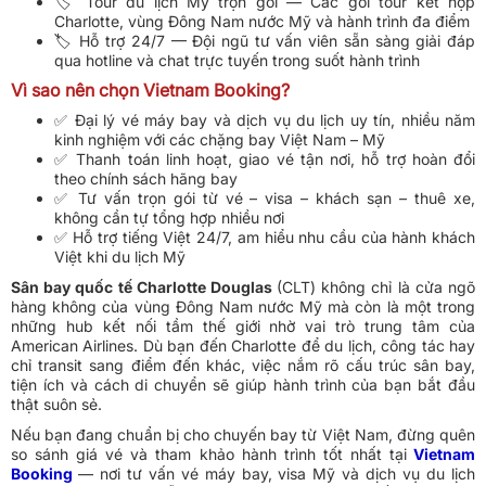
🏷️ Tour du lịch Mỹ trọn gói — Các gói tour kết hợp
Charlotte, vùng Đông Nam nước Mỹ và hành trình đa điểm
🏷️ Hỗ trợ 24/7 — Đội ngũ tư vấn viên sẵn sàng giải đáp
qua hotline và chat trực tuyến trong suốt hành trình
Vì sao nên chọn Vietnam Booking?
✅ Đại lý vé máy bay và dịch vụ du lịch uy tín, nhiều năm
kinh nghiệm với các chặng bay Việt Nam – Mỹ
✅ Thanh toán linh hoạt, giao vé tận nơi, hỗ trợ hoàn đổi
theo chính sách hãng bay
✅ Tư vấn trọn gói từ vé – visa – khách sạn – thuê xe,
không cần tự tổng hợp nhiều nơi
✅ Hỗ trợ tiếng Việt 24/7, am hiểu nhu cầu của hành khách
Việt khi du lịch Mỹ
Sân bay quốc tế Charlotte Douglas
(CLT) không chỉ là cửa ngõ
hàng không của vùng Đông Nam nước Mỹ mà còn là một trong
những hub kết nối tầm thế giới nhờ vai trò trung tâm của
American Airlines. Dù bạn đến Charlotte để du lịch, công tác hay
chỉ transit sang điểm đến khác, việc nắm rõ cấu trúc sân bay,
tiện ích và cách di chuyển sẽ giúp hành trình của bạn bắt đầu
thật suôn sẻ.
Nếu bạn đang chuẩn bị cho chuyến bay từ Việt Nam, đừng quên
so sánh giá vé và tham khảo hành trình tốt nhất tại
Vietnam
Booking
— nơi tư vấn vé máy bay, visa Mỹ và dịch vụ du lịch