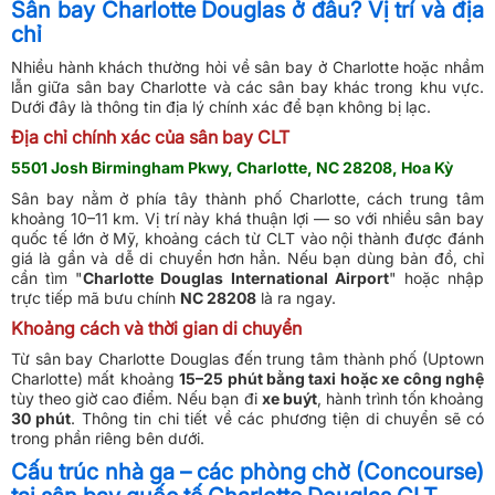
Sân bay Charlotte Douglas ở đâu? Vị trí và địa
chỉ
Nhiều hành khách thường hỏi về sân bay ở Charlotte hoặc nhầm
lẫn giữa sân bay Charlotte và các sân bay khác trong khu vực.
Dưới đây là thông tin địa lý chính xác để bạn không bị lạc.
Địa chỉ chính xác của sân bay CLT
5501 Josh Birmingham Pkwy, Charlotte, NC 28208, Hoa Kỳ
Sân bay nằm ở phía tây thành phố Charlotte, cách trung tâm
khoảng 10–11 km. Vị trí này khá thuận lợi — so với nhiều sân bay
quốc tế lớn ở Mỹ, khoảng cách từ CLT vào nội thành được đánh
giá là gần và dễ di chuyển hơn hẳn. Nếu bạn dùng bản đồ, chỉ
cần tìm "
Charlotte Douglas International Airport
" hoặc nhập
trực tiếp mã bưu chính
NC 28208
là ra ngay.
Khoảng cách và thời gian di chuyển
Từ sân bay Charlotte Douglas đến trung tâm thành phố (Uptown
Charlotte) mất khoảng
15–25 phút bằng taxi hoặc xe công nghệ
tùy theo giờ cao điểm. Nếu bạn đi
xe buýt
, hành trình tốn khoảng
30 phút
. Thông tin chi tiết về các phương tiện di chuyển sẽ có
trong phần riêng bên dưới.
Cấu trúc nhà ga – các phòng chờ (Concourse)