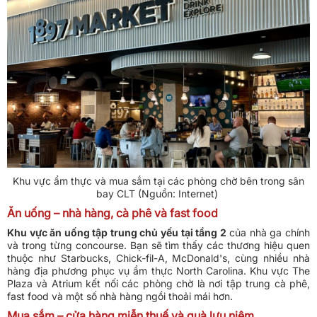
Khu vực ẩm thực và mua sắm tại các phòng chờ bên trong sân
bay CLT (Nguồn: Internet)
Ăn uống – nhà hàng, cà phê và fast food
Khu vực ăn uống tập trung chủ yếu tại tầng 2
của nhà ga chính
và trong từng concourse. Bạn sẽ tìm thấy các thương hiệu quen
thuộc như Starbucks, Chick-fil-A, McDonald's, cùng nhiều nhà
hàng địa phương phục vụ ẩm thực North Carolina. Khu vực The
Plaza và Atrium kết nối các phòng chờ là nơi tập trung cà phê,
fast food và một số nhà hàng ngồi thoải mái hơn.
Mua sắm – cửa hàng miễn thuế và quà lưu niệm