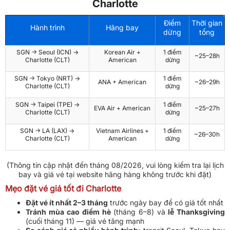
Charlotte
Điểm
Thời gian
Hành trình
Hãng bay
dừng
tổng
SGN → Seoul (ICN) →
Korean Air +
1 điểm
~25–28h
Charlotte (CLT)
American
dừng
SGN → Tokyo (NRT) →
1 điểm
ANA + American
~26–29h
Charlotte (CLT)
dừng
SGN → Taipei (TPE) →
1 điểm
EVA Air + American
~25–27h
Charlotte (CLT)
dừng
SGN → LA (LAX) →
Vietnam Airlines +
1 điểm
~26–30h
Charlotte (CLT)
American
dừng
(Thông tin cập nhật đến tháng 08/2026, vui lòng kiểm tra lại lịch
bay và giá vé tại website hãng hàng không trước khi đặt)
Mẹo đặt vé giá tốt đi Charlotte
Đặt vé ít nhất 2–3 tháng
trước ngày bay để có giá tốt nhất
Tránh mùa cao điểm hè
(tháng 6–8) và
lễ Thanksgiving
(cuối tháng 11) — giá vé tăng mạnh