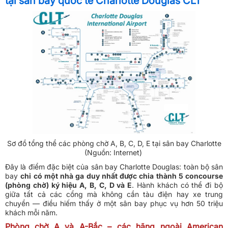
tại sân bay quốc tế Charlotte Douglas CLT
Sơ đồ tổng thể các phòng chờ A, B, C, D, E tại sân bay Charlotte
(Nguồn: Internet)
Đây là điểm đặc biệt của sân bay Charlotte Douglas: toàn bộ sân
bay
chỉ có một nhà ga duy nhất được chia thành 5 concourse
(phòng chờ) ký hiệu A, B, C, D và E
. Hành khách có thể đi bộ
giữa tất cả các cổng mà không cần tàu điện hay xe trung
chuyển — điều hiếm thấy ở một sân bay phục vụ hơn 50 triệu
khách mỗi năm.
Phòng chờ A và A-Bắc – các hãng ngoài American