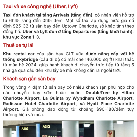
Taxi và xe công nghệ (Uber, Lyft)
Taxi đón khách tại tầng Arrivals (tầng đến)
, có nhân viên hỗ trợ
từ 6h45 sáng đến 0h15 đêm. Một số taxi áp dụng mức giá cố
định $25–32 từ sân bay đến Uptown Charlotte, số khác tính theo
đồng hồ.
Uber và Lyft đón ở tầng Departures (tầng khởi hành),
khu vực Zone 1–3.
Thuê xe tự lái
Khu rental car
của sân bay CLT vừa
được nâng cấp với hệ
thống skybridge
(cầu đi bộ có mái che 146.000 sq ft) khai thác
từ mùa hè 2024, giúp hành khách di chuyển trực tiếp từ tầng 5
nhà ga qua cầu đến khu lấy xe mà không cần ra ngoài trời.
Khách sạn gần sân bay
Trong vòng 4 dặm từ sân bay có nhiều khách sạn phù hợp cho
các chuyến bay sớm hoặc muộn:
DoubleTree by Hilton
Charlotte Airport, La Quinta by Wyndham Charlotte Airport,
Radisson Hotel Charlotte Airport, và Hyatt Place Charlotte
Airport
. Giá phòng dao động từ khoảng $90–180/đêm tùy
thương hiệu và mùa.