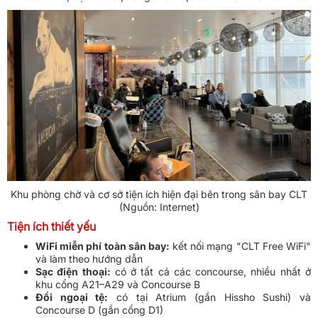
Khu phòng chờ và cơ sở tiện ích hiện đại bên trong sân bay CLT
(Nguồn: Internet)
Tiện ích thiết yếu
WiFi miễn phí toàn sân bay:
kết nối mạng "CLT Free WiFi"
và làm theo hướng dẫn
Sạc điện thoại:
có ở tất cả các concourse, nhiều nhất ở
khu cổng A21–A29 và Concourse B
Đổi ngoại tệ:
có tại Atrium (gần Hissho Sushi) và
Concourse D (gần cổng D1)