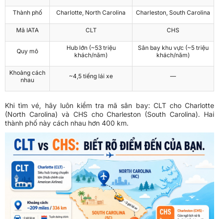
Thành phố
Charlotte, North Carolina
Charleston, South Carolina
Mã IATA
CLT
CHS
Hub lớn (~53 triệu
Sân bay khu vực (~5 triệu
Quy mô
khách/năm)
khách/năm)
Khoảng cách
~4,5 tiếng lái xe
—
nhau
Khi tìm vé, hãy luôn kiểm tra mã sân bay: CLT cho Charlotte
(North Carolina) và CHS cho Charleston (South Carolina). Hai
thành phố này cách nhau hơn 400 km.