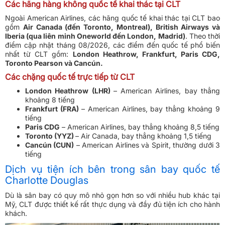
Các hãng hàng không quốc tế khai thác tại CLT
Ngoài American Airlines, các hãng quốc tế khai thác tại CLT bao
gồm
Air Canada (đến Toronto, Montreal), British Airways và
Iberia (qua liên minh Oneworld đến London, Madrid)
. Theo thời
điểm cập nhật tháng 08/2026, các điểm đến quốc tế phổ biến
nhất từ CLT gồm:
London Heathrow, Frankfurt, Paris CDG,
Toronto Pearson và Cancún.
Các chặng quốc tế trực tiếp từ CLT
London Heathrow (LHR)
– American Airlines, bay thẳng
khoảng 8 tiếng
Frankfurt (FRA)
– American Airlines, bay thẳng khoảng 9
tiếng
Paris CDG
– American Airlines, bay thẳng khoảng 8,5 tiếng
Toronto (YYZ)
– Air Canada, bay thẳng khoảng 1,5 tiếng
Cancún (CUN)
– American Airlines và Spirit, thường dưới 3
tiếng
Dịch vụ tiện ích bên trong sân bay quốc tế
Charlotte Douglas
Dù là sân bay có quy mô nhỏ gọn hơn so với nhiều hub khác tại
Mỹ, CLT được thiết kế rất thực dụng và đầy đủ tiện ích cho hành
khách.