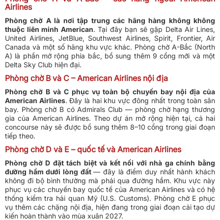
Airlines
Phòng chờ A là nơi tập trung các hãng hàng không không
thuộc liên minh American
. Tại đây bạn sẽ gặp Delta Air Lines,
United Airlines, JetBlue, Southwest Airlines, Spirit, Frontier, Air
Canada và một số hãng khu vực khác. Phòng chờ A-Bắc (North
A) là phần mở rộng phía bắc, bổ sung thêm 9 cổng mới và một
Delta Sky Club hiện đại.
Phòng chờ B và C – American Airlines nội địa
Phòng chờ B và C phục vụ toàn bộ chuyến bay nội địa của
American Airlines
. Đây là hai khu vực đông nhất trong toàn sân
bay. Phòng chờ B có Admirals Club — phòng chờ hạng thương
gia của American Airlines. Theo dự án mở rộng hiện tại, cả hai
concourse này sẽ được bổ sung thêm 8–10 cổng trong giai đoạn
tiếp theo.
Phòng chờ D và E – quốc tế và American Airlines
Phòng chờ D đặt tách biệt và kết nối với nhà ga chính bằng
đường hầm dưới lòng đất
— đây là điểm duy nhất hành khách
không đi bộ bình thường mà phải qua đường hầm. Khu vực này
phục vụ các chuyến bay quốc tế của American Airlines và có hệ
thống kiểm tra hải quan Mỹ (U.S. Customs). Phòng chờ E phục
vụ thêm các chặng nội địa, hiện đang trong giai đoạn cải tạo dự
kiến hoàn thành vào mùa xuân 2027.