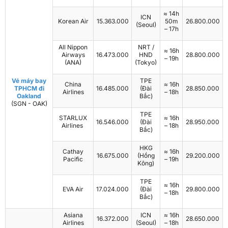
≈ 14h
ICN
Korean Air
15.363.000
50m
26.800.000
(Seoul)
– 17h
All Nippon
NRT /
≈ 16h
Airways
16.473.000
HND
28.800.000
– 19h
(ANA)
(Tokyo)
Vé máy bay
TPE
China
≈ 16h
TPHCM đi
16.485.000
(Đài
28.850.000
Airlines
– 18h
Oakland
Bắc)
(SGN - OAK)
TPE
STARLUX
≈ 16h
16.546.000
(Đài
28.950.000
Airlines
– 18h
Bắc)
HKG
Cathay
≈ 16h
16.675.000
(Hồng
29.200.000
Pacific
– 19h
Kông)
TPE
≈ 16h
EVA Air
17.024.000
(Đài
29.800.000
– 18h
Bắc)
Asiana
ICN
≈ 16h
16.372.000
28.650.000
Airlines
(Seoul)
– 18h