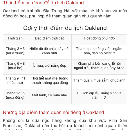
Thời điểm lý tưởng để du lịch Oakland
Oakland có khí hậu Địa Trung Hải với mùa hè khô ráo và mùa
đông ôn hòa, phù hợp để tham quan gần như quanh năm.
Gợi ý thời điểm du lịch Oakland
Thời gian
Đặc điểm thời tiết
Hoạt động phù hợp
Tháng 3 – 5
Nhiệt độ dễ chịu, cây cối
Tham quan công viên, ngắm
(mùa xuân)
xanh tươi
hoa, dạo hồ Merritt
Tháng 6 – 8
Khám phá bến cảng, lễ hội
Ít mưa, trời nắng đẹp
(mùa hè)
ngoài trời, tham quan Bay Area
Tháng 9 – 11
Thời tiết mát mẻ, lượng
Tham quan, mua sắm, chụp ảnh
(mùa thu)
khách không quá đông
Tháng 12 – 2
Du lịch dịp lễ, Giáng sinh và
Mát lạnh, có mưa nhẹ
(mùa đông)
năm mới
Những địa điểm tham quan nổi tiếng ở Oakland
Không chỉ là cửa ngõ hàng không của khu vực Vịnh San
Francisco, Oakland còn thu hút du khách bởi cảnh quan thiên