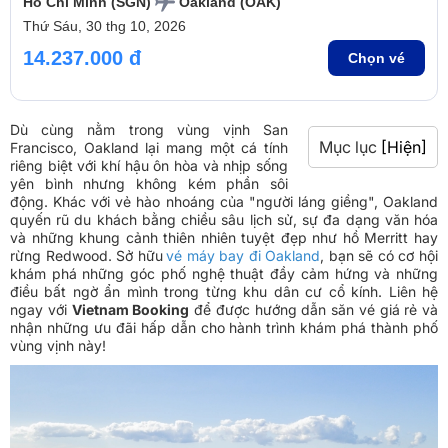
Hồ Chí Minh (SGN)
Oakland (OAK)
Thứ Sáu, 30 thg 10, 2026
14.237.000 đ
Chọn vé
Dù cùng nằm trong vùng vịnh San
Mục lục
[Hiện]
Francisco, Oakland lại mang một cá tính
riêng biệt với khí hậu ôn hòa và nhịp sống
yên bình nhưng không kém phần sôi
động. Khác với vẻ hào nhoáng của "người láng giềng", Oakland
quyến rũ du khách bằng chiều sâu lịch sử, sự đa dạng văn hóa
và những khung cảnh thiên nhiên tuyệt đẹp như hồ Merritt hay
rừng Redwood. Sở hữu
vé máy bay đi Oakland
, bạn sẽ có cơ hội
khám phá những góc phố nghệ thuật đầy cảm hứng và những
điều bất ngờ ẩn mình trong từng khu dân cư cổ kính. Liên hệ
ngay với
Vietnam Booking
để được hướng dẫn săn vé giá rẻ và
nhận những ưu đãi hấp dẫn cho hành trình khám phá thành phố
vùng vịnh này!