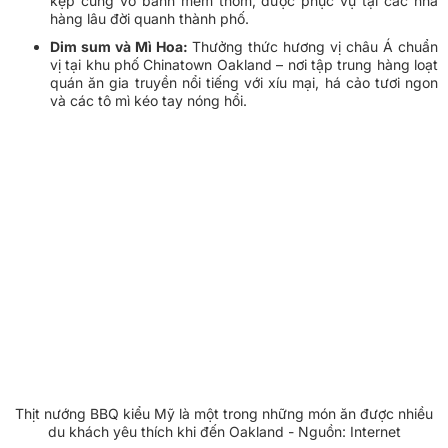
kẹp cùng vỏ bánh mềm thơm, được phục vụ tại các nhà
hàng lâu đời quanh thành phố.
Dim sum và Mì Hoa:
Thưởng thức hương vị châu Á chuẩn
vị tại khu phố Chinatown Oakland – nơi tập trung hàng loạt
quán ăn gia truyền nổi tiếng với xíu mại, há cảo tươi ngon
và các tô mì kéo tay nóng hổi.
Thịt nướng BBQ kiểu Mỹ là một trong những món ăn được nhiều
du khách yêu thích khi đến Oakland - Nguồn: Internet