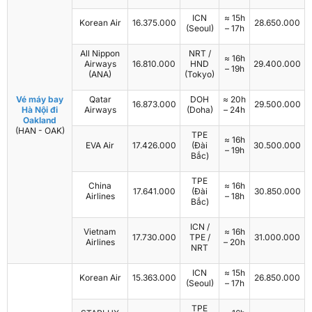
ICN
≈ 15h
Korean Air
16.375.000
28.650.000
(Seoul)
– 17h
All Nippon
NRT /
≈ 16h
Airways
16.810.000
HND
29.400.000
– 19h
(ANA)
(Tokyo)
Vé máy bay
Qatar
DOH
≈ 20h
16.873.000
29.500.000
Hà Nội đi
Airways
(Doha)
– 24h
Oakland
(HAN - OAK)
TPE
≈ 16h
EVA Air
17.426.000
(Đài
30.500.000
– 19h
Bắc)
TPE
China
≈ 16h
17.641.000
(Đài
30.850.000
Airlines
– 18h
Bắc)
ICN /
Vietnam
≈ 16h
17.730.000
TPE /
31.000.000
Airlines
– 20h
NRT
ICN
≈ 15h
Korean Air
15.363.000
26.850.000
(Seoul)
– 17h
TPE