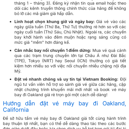
tháng 1 – tháng 3). Đăng ký nhận tin qua email hoặc theo
dõi các kênh truyền thông chính thức của hãng để không
bỏ lỡ các mã giảm giá hấp dẫn.
Linh hoạt chọn khung giờ và ngày bay:
Giá vé vào các
ngày giữa tuần (Thứ Ba, Thứ Tư) thường rẻ hơn so với các
ngày cuối tuần (Thứ Sáu, Chủ Nhật). Ngoài ra, các chuyến
bay khởi hành vào đêm muộn hoặc rạng sáng cũng có
mức giá "mềm" hơn đáng kể.
Cân nhắc bay nối chuyến 1 điểm dừng:
Mua vé quá cảnh
qua các trạm trung chuyển lớn tại Châu Á như Đài Bắc
(TPE), Tokyo (NRT) hay Seoul (ICN) thường có giá tiết
kiệm hơn nhiều so với việc nối chuyến nhiều chặng nội địa
Mỹ.
Đặt vé nhanh chóng và uy tín tại Vietnam Booking:
Đội
ngũ tư vấn viên hỗ trợ so sánh giá vé giữa các hãng, cập
nhật chương trình khuyến mãi mới nhất và book vé máy
bay đi Oakland giá rẻ trọn gói một cách dễ dàng!
Hướng dẫn đặt vé máy bay đi Oakland,
California
Để sở hữu tấm vé máy bay đi Oakland giá tốt cùng hành trình
bay thuận lợi nhất, bạn có thể dễ dàng thao tác theo các bước
đơn giản dưới đây hoặc lựa chọn dịch vụ hỗ trợ trọn gói từ đại lý