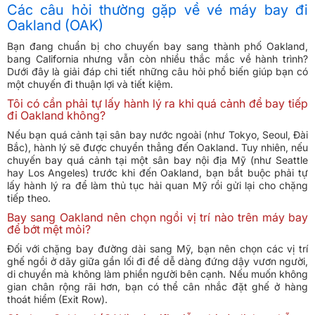
Các câu hỏi thường gặp về vé máy bay đi
Oakland (OAK)
Bạn đang chuẩn bị cho chuyến bay sang thành phố Oakland,
bang California nhưng vẫn còn nhiều thắc mắc về hành trình?
Dưới đây là giải đáp chi tiết những câu hỏi phổ biến giúp bạn có
một chuyến đi thuận lợi và tiết kiệm.
Tôi có cần phải tự lấy hành lý ra khi quá cảnh để bay tiếp
đi Oakland không?
Nếu bạn quá cảnh tại sân bay nước ngoài (như Tokyo, Seoul, Đài
Bắc), hành lý sẽ được chuyển thẳng đến Oakland. Tuy nhiên, nếu
chuyến bay quá cảnh tại một sân bay nội địa Mỹ (như Seattle
hay Los Angeles) trước khi đến Oakland, bạn bắt buộc phải tự
lấy hành lý ra để làm thủ tục hải quan Mỹ rồi gửi lại cho chặng
tiếp theo.
Bay sang Oakland nên chọn ngồi vị trí nào trên máy bay
để bớt mệt mỏi?
Đối với chặng bay đường dài sang Mỹ, bạn nên chọn các vị trí
ghế ngồi ở dãy giữa gần lối đi để dễ dàng đứng dậy vươn người,
di chuyển mà không làm phiền người bên cạnh. Nếu muốn không
gian chân rộng rãi hơn, bạn có thể cân nhắc đặt ghế ở hàng
thoát hiểm (Exit Row).