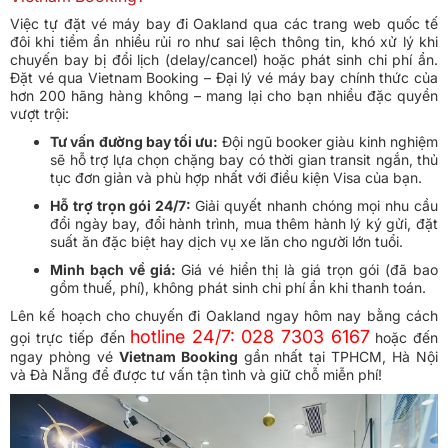
Việc tự đặt vé máy bay đi Oakland qua các trang web quốc tế
đôi khi tiềm ẩn nhiều rủi ro như sai lệch thông tin, khó xử lý khi
chuyến bay bị đổi lịch (delay/cancel) hoặc phát sinh chi phí ẩn.
Đặt vé qua Vietnam Booking – Đại lý vé máy bay chính thức của
hơn 200 hãng hàng không – mang lại cho bạn nhiều đặc quyền
vượt trội:
Tư vấn đường bay tối ưu:
Đội ngũ booker giàu kinh nghiệm
sẽ hỗ trợ lựa chọn chặng bay có thời gian transit ngắn, thủ
tục đơn giản và phù hợp nhất với điều kiện Visa của bạn.
Hỗ trợ trọn gói 24/7:
Giải quyết nhanh chóng mọi nhu cầu
đổi ngày bay, đổi hành trình, mua thêm hành lý ký gửi, đặt
suất ăn đặc biệt hay dịch vụ xe lăn cho người lớn tuổi.
Minh bạch về giá:
Giá vé hiển thị là giá trọn gói (đã bao
gồm thuế, phí), không phát sinh chi phí ẩn khi thanh toán.
Lên kế hoạch cho chuyến đi Oakland ngay hôm nay bằng cách
hotline 24/7: 028 7303 6167
gọi trực tiếp đến
hoặc đến
ngay phòng vé
Vietnam Booking
gần nhất tại TPHCM, Hà Nội
và Đà Nẵng để được tư vấn tận tình và giữ chỗ miễn phí!