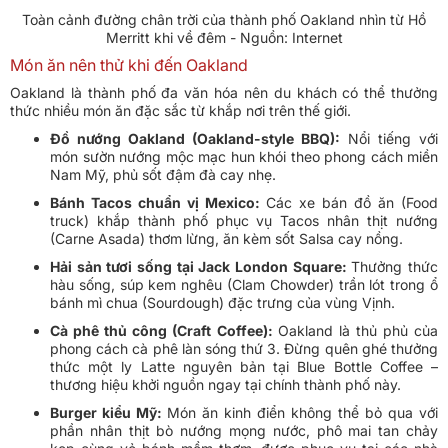
Toàn cảnh đường chân trời của thành phố Oakland nhìn từ Hồ
Merritt khi về đêm - Nguồn: Internet
Món ăn nên thử khi đến Oakland
Oakland là thành phố đa văn hóa nên du khách có thể thưởng
thức nhiều món ăn đặc sắc từ khắp nơi trên thế giới.
Đồ nướng Oakland (Oakland-style BBQ):
Nổi tiếng với
món sườn nướng mộc mạc hun khói theo phong cách miền
Nam Mỹ, phủ sốt đậm đà cay nhẹ.
Bánh Tacos chuẩn vị Mexico:
Các xe bán đồ ăn (Food
truck) khắp thành phố phục vụ Tacos nhân thịt nướng
(Carne Asada) thơm lừng, ăn kèm sốt Salsa cay nồng.
Hải sản tươi sống tại Jack London Square:
Thưởng thức
hàu sống, súp kem nghêu (Clam Chowder) trần lót trong ổ
bánh mì chua (Sourdough) đặc trưng của vùng Vịnh.
Cà phê thủ công (Craft Coffee):
Oakland là thủ phủ của
phong cách cà phê làn sóng thứ 3. Đừng quên ghé thưởng
thức một ly Latte nguyên bản tại Blue Bottle Coffee –
thương hiệu khởi nguồn ngay tại chính thành phố này.
Burger kiểu Mỹ:
Món ăn kinh điển không thể bỏ qua với
phần nhân thịt bò nướng mọng nước, phô mai tan chảy