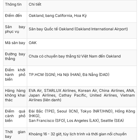
Thông tin
Chi tiết
Điểm đến
Oakland, bang California, Hoa Kỳ
Sân bay
Sân bay Quốc tế Oakland (Oakland International Airport)
phục vụ
Mã sân bay
OAK
Đường bay
Chưa có chuyến bay thẳng từ Việt Nam đến Oakland
thẳng
Điểm khởi
hành phổ
TP.HCM (SGN), Hà Nội (HAN), Đà Nẵng (DAD)
biến
Hãng hàng
EVA Air, STARLUX Airlines, Korean Air, China Airlines, ANA,
không khai
Japan Airlines, Cathay Pacific, United Airlines, Vietnam
thác
Airlines (liên danh)
Điểm quá
Đài Bắc (TPE), Seoul (ICN), Tokyo (NRT/HND), Hồng Kông
cảnh phổ
(HKG),
biến
San Francisco (SFO), Los Angeles (LAX), Seattle (SEA)
Thời gian
Khoảng 16 - 32 giờ, tùy lịch trình và thời gian nối chuyến
bay