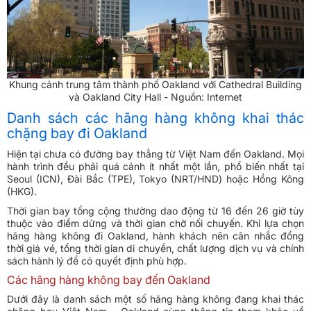
Khung cảnh trung tâm thành phố Oakland với Cathedral Building
và Oakland City Hall - Nguồn: Internet
Danh sách các hãng hàng không khai thác
chặng bay đi Oakland
Hiện tại chưa có đường bay thẳng từ Việt Nam đến Oakland. Mọi
hành trình đều phải quá cảnh ít nhất một lần, phổ biến nhất tại
Seoul (ICN), Đài Bắc (TPE), Tokyo (NRT/HND) hoặc Hồng Kông
(HKG).
Thời gian bay tổng cộng thường dao động từ 16 đến 26 giờ tùy
thuộc vào điểm dừng và thời gian chờ nối chuyến. Khi lựa chọn
hãng hàng không đi Oakland, hành khách nên cân nhắc đồng
thời giá vé, tổng thời gian di chuyển, chất lượng dịch vụ và chính
sách hành lý để có quyết định phù hợp.
Các hãng hàng không bay đến Oakland
Dưới đây là danh sách một số hãng hàng không đang khai thác