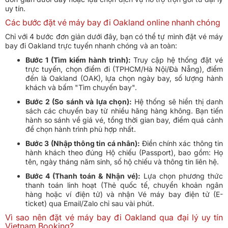
uy tín.
Các bước đặt vé máy bay đi Oakland online nhanh chóng
Chỉ với 4 bước đơn giản dưới đây, bạn có thể tự mình đặt vé máy
bay đi Oakland trực tuyến nhanh chóng và an toàn:
Bước 1 (Tìm kiếm hành trình):
Truy cập hệ thống đặt vé
trực tuyến, chọn điểm đi (TPHCM/Hà Nội/Đà Nẵng), điểm
đến là Oakland (OAK), lựa chọn ngày bay, số lượng hành
khách và bấm "Tìm chuyến bay".
Bước 2 (So sánh và lựa chọn):
Hệ thống sẽ hiển thị danh
sách các chuyến bay từ nhiều hãng hàng không. Bạn tiến
hành so sánh về giá vé, tổng thời gian bay, điểm quá cảnh
để chọn hành trình phù hợp nhất.
Bước 3 (Nhập thông tin cá nhân):
Điền chính xác thông tin
hành khách theo đúng Hộ chiếu (Passport), bao gồm: Họ
tên, ngày tháng năm sinh, số hộ chiếu và thông tin liên hệ.
Bước 4 (Thanh toán & Nhận vé):
Lựa chọn phương thức
thanh toán linh hoạt (Thẻ quốc tế, chuyển khoản ngân
hàng hoặc ví điện tử) và nhận Vé máy bay điện tử (E-
ticket) qua Email/Zalo chỉ sau vài phút.
Vì sao nên đặt vé máy bay đi Oakland qua đại lý uy tín
Vietnam Booking?