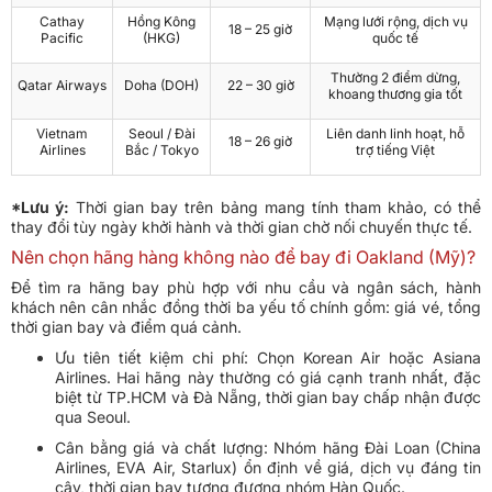
Cathay
Hồng Kông
Mạng lưới rộng, dịch vụ
18 – 25 giờ
Pacific
(HKG)
quốc tế
Thường 2 điểm dừng,
Qatar Airways
Doha (DOH)
22 – 30 giờ
khoang thương gia tốt
Vietnam
Seoul / Đài
Liên danh linh hoạt, hỗ
18 – 26 giờ
Airlines
Bắc / Tokyo
trợ tiếng Việt
*Lưu ý:
Thời gian bay trên bảng mang tính tham khảo, có thể
thay đổi tùy ngày khởi hành và thời gian chờ nối chuyến thực tế.
Nên chọn hãng hàng không nào để bay đi Oakland (Mỹ)?
Để tìm ra hãng bay phù hợp với nhu cầu và ngân sách, hành
khách nên cân nhắc đồng thời ba yếu tố chính gồm: giá vé, tổng
thời gian bay và điểm quá cảnh.
Ưu tiên tiết kiệm chi phí: Chọn Korean Air hoặc Asiana
Airlines. Hai hãng này thường có giá cạnh tranh nhất, đặc
biệt từ TP.HCM và Đà Nẵng, thời gian bay chấp nhận được
qua Seoul.
Cân bằng giá và chất lượng: Nhóm hãng Đài Loan (China
Airlines, EVA Air, Starlux) ổn định về giá, dịch vụ đáng tin
cậy, thời gian bay tương đương nhóm Hàn Quốc.