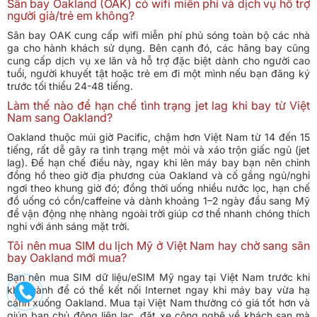
Sân bay Oakland (OAK) có wifi miễn phí và dịch vụ hỗ trợ
người già/trẻ em không?
Sân bay OAK cung cấp wifi miễn phí phủ sóng toàn bộ các nhà
ga cho hành khách sử dụng. Bên cạnh đó, các hãng bay cũng
cung cấp dịch vụ xe lăn và hỗ trợ đặc biệt dành cho người cao
tuổi, người khuyết tật hoặc trẻ em đi một mình nếu bạn đăng ký
trước tối thiểu 24-48 tiếng.
Làm thế nào để hạn chế tình trạng jet lag khi bay từ Việt
Nam sang Oakland?
Oakland thuộc múi giờ Pacific, chậm hơn Việt Nam từ 14 đến 15
tiếng, rất dễ gây ra tình trạng mệt mỏi và xáo trộn giấc ngủ (jet
lag). Để hạn chế điều này, ngay khi lên máy bay bạn nên chỉnh
đồng hồ theo giờ địa phương của Oakland và cố gắng ngủ/nghỉ
ngơi theo khung giờ đó; đồng thời uống nhiều nước lọc, hạn chế
đồ uống có cồn/caffeine và dành khoảng 1–2 ngày đầu sang Mỹ
để vận động nhẹ nhàng ngoài trời giúp cơ thể nhanh chóng thích
nghi với ánh sáng mặt trời.
Tôi nên mua SIM du lịch Mỹ ở Việt Nam hay chờ sang sân
bay Oakland mới mua?
Bạn nên mua SIM dữ liệu/eSIM Mỹ ngay tại Việt Nam trước khi
khởi hành để có thể kết nối Internet ngay khi máy bay vừa hạ
cánh xuống Oakland. Mua tại Việt Nam thường có giá tốt hơn và
giúp bạn chủ động liên lạc, đặt xe công nghệ về khách sạn mà