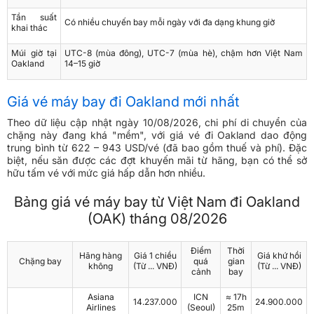
Tần suất
Có nhiều chuyến bay mỗi ngày với đa dạng khung giờ
khai thác
Múi giờ tại
UTC-8 (mùa đông), UTC-7 (mùa hè), chậm hơn Việt Nam
Oakland
14–15 giờ
Giá vé máy bay đi Oakland mới nhất
Theo dữ liệu cập nhật ngày 10/08/2026, chi phí di chuyển của
chặng này đang khá "mềm", với giá vé đi Oakland dao động
trung bình từ 622 – 943 USD/vé (đã bao gồm thuế và phí). Đặc
biệt, nếu săn được các đợt khuyến mãi từ hãng, bạn có thể sở
hữu tấm vé với mức giá hấp dẫn hơn nhiều.
Bảng giá vé máy bay từ Việt Nam đi Oakland
(OAK) tháng 08/2026
Điểm
Thời
Hãng hàng
Giá 1 chiều
Giá khứ hồi
Chặng bay
quá
gian
không
(Từ ... VNĐ)
(Từ ... VNĐ)
cảnh
bay
Asiana
ICN
≈ 17h
14.237.000
24.900.000
Airlines
(Seoul)
25m