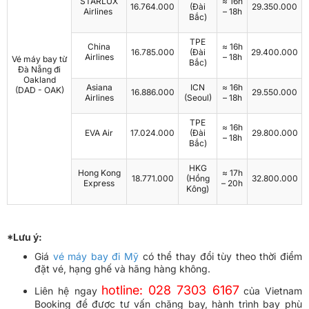
STARLUX
≈ 16h
16.764.000
(Đài
29.350.000
Airlines
– 18h
Bắc)
TPE
China
≈ 16h
16.785.000
(Đài
29.400.000
Airlines
– 18h
Vé máy bay từ
Bắc)
Đà Nẵng đi
Oakland
Asiana
ICN
≈ 16h
(DAD - OAK)
16.886.000
29.550.000
Airlines
(Seoul)
– 18h
TPE
≈ 16h
EVA Air
17.024.000
(Đài
29.800.000
– 18h
Bắc)
HKG
Hong Kong
≈ 17h
18.771.000
(Hồng
32.800.000
Express
– 20h
Kông)
*Lưu ý:
Giá
vé máy bay đi Mỹ
có thể thay đổi tùy theo thời điểm
đặt vé, hạng ghế và hãng hàng không.
hotline: 028 7303 6167
Liên hệ ngay
của Vietnam
Booking để được tư vấn chặng bay, hành trình bay phù