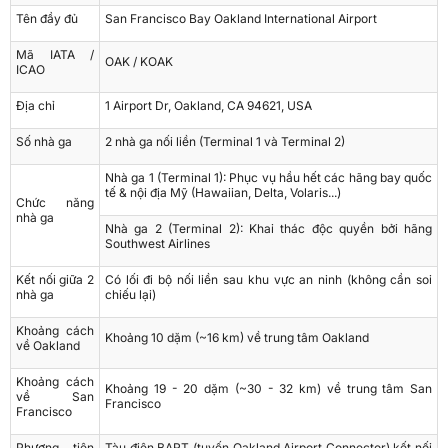
Tên đầy đủ
San Francisco Bay Oakland International Airport
Mã IATA /
OAK / KOAK
ICAO
Địa chỉ
1 Airport Dr, Oakland, CA 94621, USA
Số nhà ga
2 nhà ga nối liền (Terminal 1 và Terminal 2)
Nhà ga 1 (Terminal 1): Phục vụ hầu hết các hãng bay quốc
tế & nội địa Mỹ (Hawaiian, Delta, Volaris...)
Chức năng
nhà ga
Nhà ga 2 (Terminal 2): Khai thác độc quyền bởi hãng
Southwest Airlines
Kết nối giữa 2
Có lối đi bộ nối liền sau khu vực an ninh (không cần soi
nhà ga
chiếu lại)
Khoảng cách
Khoảng 10 dặm (~16 km) về trung tâm Oakland
về Oakland
Khoảng cách
Khoảng 19 - 20 dặm (~30 - 32 km) về trung tâm San
về San
Francisco
Francisco
Phương tiện
Tàu điện BART (tuyến Oakland Airport Connector) kết nối