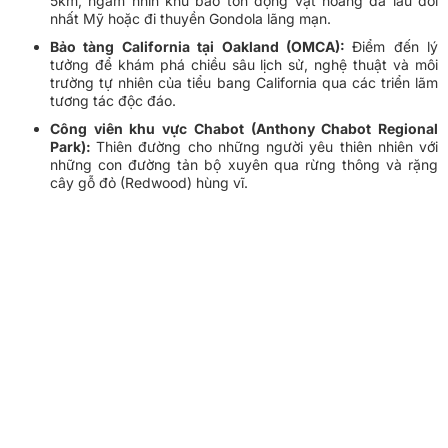
5km, ngắm nhìn khu bảo tồn động vật hoang dã lâu đời
nhất Mỹ hoặc đi thuyền Gondola lãng mạn.
Bảo tàng California tại Oakland (OMCA):
Điểm đến lý
tưởng để khám phá chiều sâu lịch sử, nghệ thuật và môi
trường tự nhiên của tiểu bang California qua các triển lãm
tương tác độc đáo.
Công viên khu vực Chabot (Anthony Chabot Regional
Park):
Thiên đường cho những người yêu thiên nhiên với
những con đường tản bộ xuyên qua rừng thông và rặng
cây gỗ đỏ (Redwood) hùng vĩ.