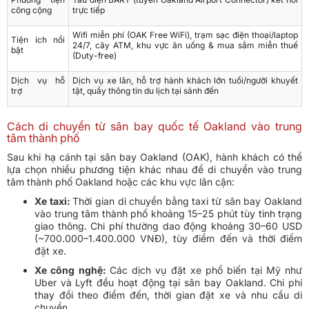
công cộng
trực tiếp
Wifi miễn phí (OAK Free WiFi), trạm sạc điện thoại/laptop
Tiện ích nổi
24/7, cây ATM, khu vực ăn uống & mua sắm miễn thuế
bật
(Duty-free)
Dịch vụ hỗ
Dịch vụ xe lăn, hỗ trợ hành khách lớn tuổi/người khuyết
trợ
tật, quầy thông tin du lịch tại sảnh đến
Cách di chuyển từ sân bay quốc tế Oakland vào trung
tâm thành phố
Sau khi hạ cánh tại sân bay Oakland (OAK), hành khách có thể
lựa chọn nhiều phương tiện khác nhau để di chuyển vào trung
tâm thành phố Oakland hoặc các khu vực lân cận:
Xe taxi:
Thời gian di chuyển bằng taxi từ sân bay Oakland
vào trung tâm thành phố khoảng 15–25 phút tùy tình trạng
giao thông. Chi phí thường dao động khoảng 30–60 USD
(~700.000–1.400.000 VNĐ), tùy điểm đến và thời điểm
đặt xe.
Xe công nghệ:
Các dịch vụ đặt xe phổ biến tại Mỹ như
Uber và Lyft đều hoạt động tại sân bay Oakland. Chi phí
thay đổi theo điểm đến, thời gian đặt xe và nhu cầu di
chuyển.