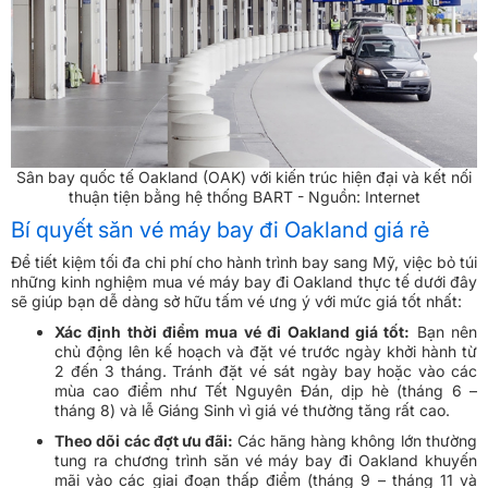
Sân bay quốc tế Oakland (OAK) với kiến trúc hiện đại và kết nối
thuận tiện bằng hệ thống BART - Nguồn: Internet
Bí quyết săn vé máy bay đi Oakland giá rẻ
Để tiết kiệm tối đa chi phí cho hành trình bay sang Mỹ, việc bỏ túi
những kinh nghiệm mua vé máy bay đi Oakland thực tế dưới đây
sẽ giúp bạn dễ dàng sở hữu tấm vé ưng ý với mức giá tốt nhất:
Xác định thời điểm mua vé đi Oakland giá tốt:
Bạn nên
chủ động lên kế hoạch và đặt vé trước ngày khởi hành từ
2 đến 3 tháng. Tránh đặt vé sát ngày bay hoặc vào các
mùa cao điểm như Tết Nguyên Đán, dịp hè (tháng 6 –
tháng 8) và lễ Giáng Sinh vì giá vé thường tăng rất cao.
Theo dõi các đợt ưu đãi:
Các hãng hàng không lớn thường
tung ra chương trình săn vé máy bay đi Oakland khuyến
mãi vào các giai đoạn thấp điểm (tháng 9 – tháng 11 và