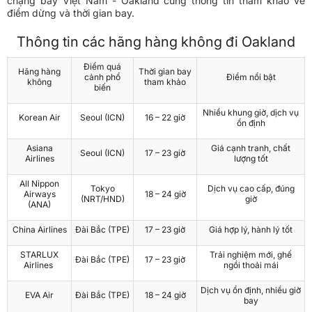
chặng bay Việt Nam - Oakland cùng thông tin tham khảo về
điểm dừng và thời gian bay.
Thông tin các hãng hàng không đi Oakland
Điểm quá
Hãng hàng
Thời gian bay
cảnh phổ
Điểm nổi bật
không
tham khảo
biến
Nhiều khung giờ, dịch vụ
Korean Air
Seoul (ICN)
16 – 22 giờ
ổn định
Asiana
Giá cạnh tranh, chất
Seoul (ICN)
17 – 23 giờ
Airlines
lượng tốt
All Nippon
Tokyo
Dịch vụ cao cấp, đúng
Airways
18 – 24 giờ
(NRT/HND)
giờ
(ANA)
China Airlines
Đài Bắc (TPE)
17 – 23 giờ
Giá hợp lý, hành lý tốt
STARLUX
Trải nghiệm mới, ghế
Đài Bắc (TPE)
17 – 23 giờ
Airlines
ngồi thoải mái
Dịch vụ ổn định, nhiều giờ
EVA Air
Đài Bắc (TPE)
18 – 24 giờ
bay