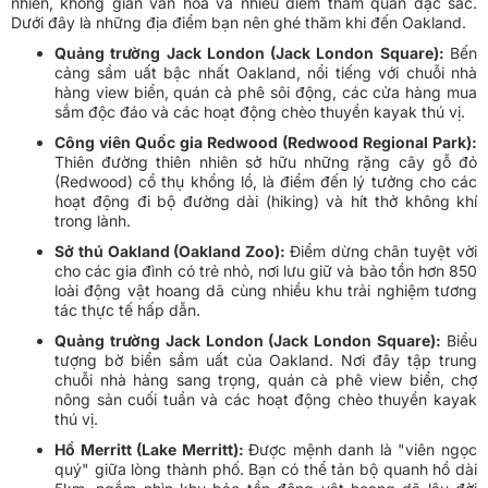
nhiên, không gian văn hóa và nhiều điểm tham quan đặc sắc.
Dưới đây là những địa điểm bạn nên ghé thăm khi đến Oakland.
Quảng trường Jack London (Jack London Square):
Bến
cảng sầm uất bậc nhất Oakland, nổi tiếng với chuỗi nhà
hàng view biển, quán cà phê sôi động, các cửa hàng mua
sắm độc đáo và các hoạt động chèo thuyền kayak thú vị.
Công viên Quốc gia Redwood (Redwood Regional Park):
Thiên đường thiên nhiên sở hữu những rặng cây gỗ đỏ
(Redwood) cổ thụ khổng lồ, là điểm đến lý tưởng cho các
hoạt động đi bộ đường dài (hiking) và hít thở không khí
trong lành.
Sở thú Oakland (Oakland Zoo):
Điểm dừng chân tuyệt vời
cho các gia đình có trẻ nhỏ, nơi lưu giữ và bảo tồn hơn 850
loài động vật hoang dã cùng nhiều khu trải nghiệm tương
tác thực tế hấp dẫn.
Quảng trường Jack London (Jack London Square):
Biểu
tượng bờ biển sầm uất của Oakland. Nơi đây tập trung
chuỗi nhà hàng sang trọng, quán cà phê view biển, chợ
nông sản cuối tuần và các hoạt động chèo thuyền kayak
thú vị.
Hồ Merritt (Lake Merritt):
Được mệnh danh là "viên ngọc
quý" giữa lòng thành phố. Bạn có thể tản bộ quanh hồ dài