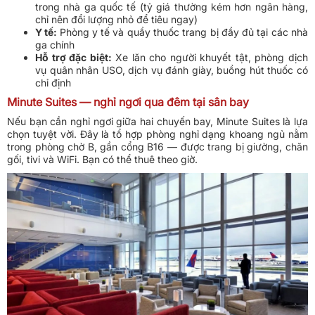
trong nhà ga quốc tế (tỷ giá thường kém hơn ngân hàng,
chỉ nên đổi lượng nhỏ để tiêu ngay)
Y tế:
Phòng y tế và quầy thuốc trang bị đầy đủ tại các nhà
ga chính
Hỗ trợ đặc biệt:
Xe lăn cho người khuyết tật, phòng dịch
vụ quân nhân USO, dịch vụ đánh giày, buồng hút thuốc có
chỉ định
Minute Suites — nghỉ ngơi qua đêm tại sân bay
Nếu bạn cần nghỉ ngơi giữa hai chuyến bay, Minute Suites là lựa
chọn tuyệt vời. Đây là tổ hợp phòng nghỉ dạng khoang ngủ nằm
trong phòng chờ B, gần cổng B16 — được trang bị giường, chăn
gối, tivi và WiFi. Bạn có thể thuê theo giờ.