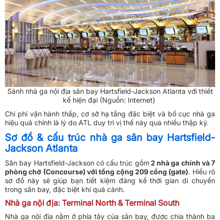
Sảnh nhà ga nội địa sân bay Hartsfield-Jackson Atlanta với thiết
kế hiện đại (Nguồn: Internet)
Chi phí vận hành thấp, cơ sở hạ tầng đặc biệt và bố cục nhà ga
hiệu quả chính là lý do ATL duy trì vị thế này qua nhiều thập kỷ.
Sơ đồ & cấu trúc nhà ga sân bay Hartsfield-
Jackson Atlanta
Sân bay Hartsfield-Jackson có cấu trúc gồm
2 nhà ga chính và 7
phòng chờ (Concourse) với tổng cộng 209 cổng (gate)
. Hiểu rõ
sơ đồ này sẽ giúp bạn tiết kiệm đáng kể thời gian di chuyển
trong sân bay, đặc biệt khi quá cảnh.
Nhà ga nội địa: Terminal North & Terminal South
Nhà ga nội địa nằm ở phía tây của sân bay, được chia thành ba