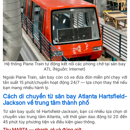
Hệ thống Plane Train tự động kết nối các phòng chờ tại sân bay
ATL (Nguồn: Internet)
Ngoài Plane Train, sân bay còn có xe đưa đón miễn phí chạy với
tần suất 15 phút/chuyến hoạt động 24/7 — lựa chọn thay thế nếu
bạn mang nhiều hành lý.
Cách di chuyển từ sân bay Atlanta Hartsfield-
Jackson về trung tâm thành phố
Từ sân bay quốc tế Hartsfield-Jackson, bạn có nhiều lựa chọn di
chuyển vào trung tâm Atlanta, với thời gian dao động từ 20 đến
45 phút tùy phương tiện và điều kiện giao thông.
Tàu MARTA — nhanh, rẻ và đúng giờ