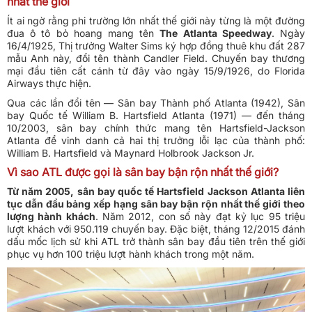
nhất thế giới
Ít ai ngờ rằng phi trường lớn nhất thế giới này từng là một đường
đua ô tô bỏ hoang mang tên
The Atlanta Speedway
. Ngày
16/4/1925, Thị trưởng Walter Sims ký hợp đồng thuê khu đất 287
mẫu Anh này, đổi tên thành Candler Field. Chuyến bay thương
mại đầu tiên cất cánh từ đây vào ngày 15/9/1926, do Florida
Airways thực hiện.
Qua các lần đổi tên — Sân bay Thành phố Atlanta (1942), Sân
bay Quốc tế William B. Hartsfield Atlanta (1971) — đến tháng
10/2003, sân bay chính thức mang tên Hartsfield-Jackson
Atlanta để vinh danh cả hai thị trưởng lỗi lạc của thành phố:
William B. Hartsfield và Maynard Holbrook Jackson Jr.
Vì sao ATL được gọi là sân bay bận rộn nhất thế giới?
Từ năm 2005, sân bay quốc tế Hartsfield Jackson Atlanta liên
tục dẫn đầu bảng xếp hạng sân bay bận rộn nhất thế giới theo
lượng hành khách
. Năm 2012, con số này đạt kỷ lục 95 triệu
lượt khách với 950.119 chuyến bay. Đặc biệt, tháng 12/2015 đánh
dấu mốc lịch sử khi ATL trở thành sân bay đầu tiên trên thế giới
phục vụ hơn 100 triệu lượt hành khách trong một năm.