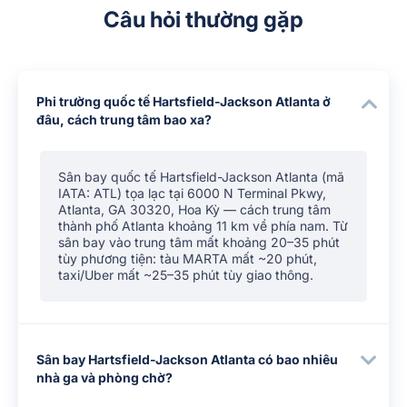
Câu hỏi thường gặp
Phi trường quốc tế Hartsfield-Jackson Atlanta ở
đâu, cách trung tâm bao xa?
Sân bay quốc tế Hartsfield-Jackson Atlanta (mã
IATA: ATL) tọa lạc tại 6000 N Terminal Pkwy,
Atlanta, GA 30320, Hoa Kỳ — cách trung tâm
thành phố Atlanta khoảng 11 km về phía nam. Từ
sân bay vào trung tâm mất khoảng 20–35 phút
tùy phương tiện: tàu MARTA mất ~20 phút,
taxi/Uber mất ~25–35 phút tùy giao thông.
Sân bay Hartsfield-Jackson Atlanta có bao nhiêu
nhà ga và phòng chờ?