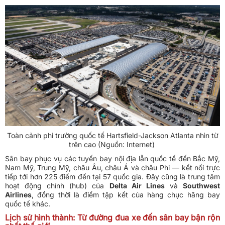
Toàn cảnh phi trường quốc tế Hartsfield-Jackson Atlanta nhìn từ
trên cao (Nguồn: Internet)
Sân bay phục vụ các tuyến bay nội địa lẫn quốc tế đến Bắc Mỹ,
Nam Mỹ, Trung Mỹ, châu Âu, châu Á và châu Phi — kết nối trực
tiếp tới hơn 225 điểm đến tại 57 quốc gia. Đây cũng là trung tâm
hoạt động chính (hub) của
Delta Air Lines
và
Southwest
Airlines
, đồng thời là điểm tập kết của hàng chục hãng bay
quốc tế khác.
Lịch sử hình thành: Từ đường đua xe đến sân bay bận rộn