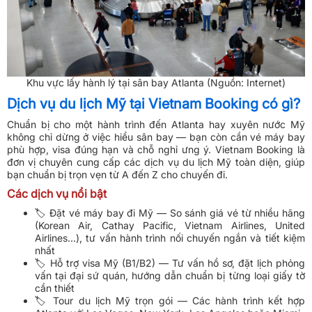
Khu vực lấy hành lý tại sân bay Atlanta (Nguồn: Internet)
Dịch vụ du lịch Mỹ tại Vietnam Booking có gì?
Chuẩn bị cho một hành trình đến Atlanta hay xuyên nước Mỹ
không chỉ dừng ở việc hiểu sân bay — bạn còn cần vé máy bay
phù hợp, visa đúng hạn và chỗ nghỉ ưng ý. Vietnam Booking là
đơn vị chuyên cung cấp các dịch vụ du lịch Mỹ toàn diện, giúp
bạn chuẩn bị trọn vẹn từ A đến Z cho chuyến đi.
Các dịch vụ nổi bật
🏷️ Đặt vé máy bay đi Mỹ — So sánh giá vé từ nhiều hãng
(Korean Air, Cathay Pacific, Vietnam Airlines, United
Airlines…), tư vấn hành trình nối chuyến ngắn và tiết kiệm
nhất
🏷️ Hỗ trợ visa Mỹ (B1/B2) — Tư vấn hồ sơ, đặt lịch phỏng
vấn tại đại sứ quán, hướng dẫn chuẩn bị từng loại giấy tờ
cần thiết
🏷️ Tour du lịch Mỹ trọn gói — Các hành trình kết hợp