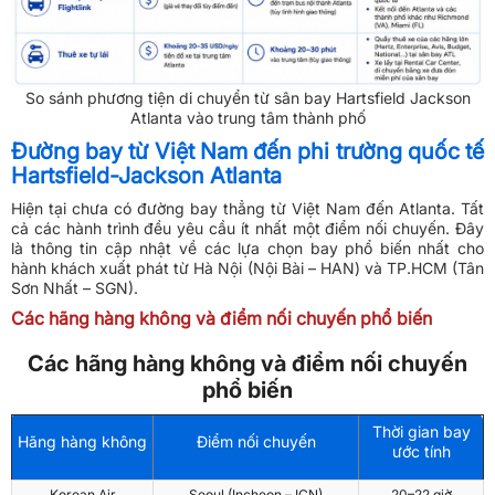
So sánh phương tiện di chuyển từ sân bay Hartsfield Jackson
Atlanta vào trung tâm thành phố
Đường bay từ Việt Nam đến phi trường quốc tế
Hartsfield-Jackson Atlanta
Hiện tại chưa có đường bay thẳng từ Việt Nam đến Atlanta. Tất
cả các hành trình đều yêu cầu ít nhất một điểm nối chuyến. Đây
là thông tin cập nhật về các lựa chọn bay phổ biến nhất cho
hành khách xuất phát từ Hà Nội (Nội Bài – HAN) và TP.HCM (Tân
Sơn Nhất – SGN).
Các hãng hàng không và điểm nối chuyến phổ biến
Các hãng hàng không và điểm nối chuyến
phổ biến
Thời gian bay
Hãng hàng không
Điểm nối chuyến
ước tính
Korean Air
Seoul (Incheon – ICN)
20–22 giờ