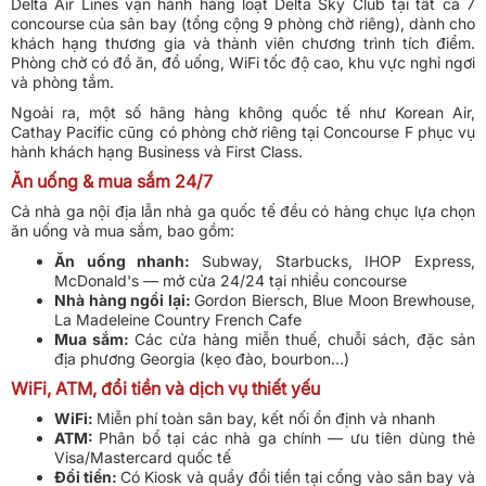
Delta Air Lines vận hành hàng loạt Delta Sky Club tại tất cả 7
concourse của sân bay (tổng cộng 9 phòng chờ riêng), dành cho
khách hạng thương gia và thành viên chương trình tích điểm.
Phòng chờ có đồ ăn, đồ uống, WiFi tốc độ cao, khu vực nghỉ ngơi
và phòng tắm.
Ngoài ra, một số hãng hàng không quốc tế như Korean Air,
Cathay Pacific cũng có phòng chờ riêng tại Concourse F phục vụ
hành khách hạng Business và First Class.
Ăn uống & mua sắm 24/7
Cả nhà ga nội địa lẫn nhà ga quốc tế đều có hàng chục lựa chọn
ăn uống và mua sắm, bao gồm:
Ăn uống nhanh:
Subway, Starbucks, IHOP Express,
McDonald's — mở cửa 24/24 tại nhiều concourse
Nhà hàng ngồi lại:
Gordon Biersch, Blue Moon Brewhouse,
La Madeleine Country French Cafe
Mua sắm:
Các cửa hàng miễn thuế, chuỗi sách, đặc sản
địa phương Georgia (kẹo đào, bourbon…)
WiFi, ATM, đổi tiền và dịch vụ thiết yếu
WiFi:
Miễn phí toàn sân bay, kết nối ổn định và nhanh
ATM:
Phân bổ tại các nhà ga chính — ưu tiên dùng thẻ
Visa/Mastercard quốc tế
Đổi tiền:
Có Kiosk và quầy đổi tiền tại cổng vào sân bay và