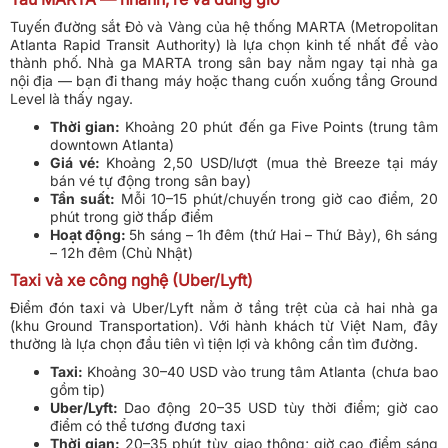
Tuyến đường sắt Đỏ và Vàng của hệ thống MARTA (Metropolitan
Atlanta Rapid Transit Authority) là lựa chọn kinh tế nhất để vào
thành phố. Nhà ga MARTA trong sân bay nằm ngay tại nhà ga
nội địa — bạn đi thang máy hoặc thang cuốn xuống tầng Ground
Level là thấy ngay.
Thời gian:
Khoảng 20 phút đến ga Five Points (trung tâm
downtown Atlanta)
Giá vé:
Khoảng 2,50 USD/lượt (mua thẻ Breeze tại máy
bán vé tự động trong sân bay)
Tần suất:
Mỗi 10–15 phút/chuyến trong giờ cao điểm, 20
phút trong giờ thấp điểm
Hoạt động:
5h sáng – 1h đêm (thứ Hai – Thứ Bảy), 6h sáng
– 12h đêm (Chủ Nhật)
Taxi và xe công nghệ (Uber/Lyft)
Điểm đón taxi và Uber/Lyft nằm ở tầng trệt của cả hai nhà ga
(khu Ground Transportation). Với hành khách từ Việt Nam, đây
thường là lựa chọn đầu tiên vì tiện lợi và không cần tìm đường.
Taxi:
Khoảng 30–40 USD vào trung tâm Atlanta (chưa bao
gồm tip)
Uber/Lyft:
Dao động 20–35 USD tùy thời điểm; giờ cao
điểm có thể tương đương taxi
Thời gian:
20–35 phút tùy giao thông; giờ cao điểm sáng