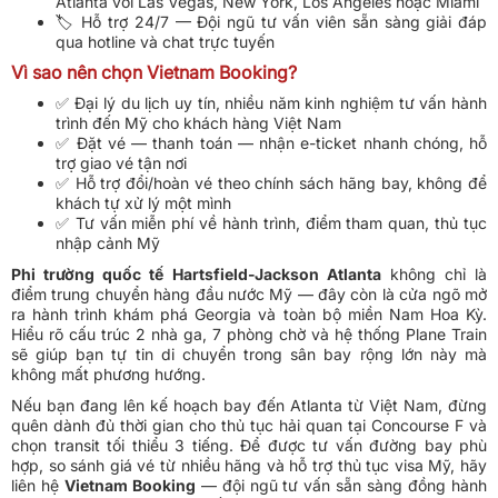
Atlanta với Las Vegas, New York, Los Angeles hoặc Miami
🏷️ Hỗ trợ 24/7 — Đội ngũ tư vấn viên sẵn sàng giải đáp
qua hotline và chat trực tuyến
Vì sao nên chọn Vietnam Booking?
✅ Đại lý du lịch uy tín, nhiều năm kinh nghiệm tư vấn hành
trình đến Mỹ cho khách hàng Việt Nam
✅ Đặt vé — thanh toán — nhận e-ticket nhanh chóng, hỗ
trợ giao vé tận nơi
✅ Hỗ trợ đổi/hoàn vé theo chính sách hãng bay, không để
khách tự xử lý một mình
✅ Tư vấn miễn phí về hành trình, điểm tham quan, thủ tục
nhập cảnh Mỹ
Phi trường quốc tế Hartsfield-Jackson Atlanta
không chỉ là
điểm trung chuyển hàng đầu nước Mỹ — đây còn là cửa ngõ mở
ra hành trình khám phá Georgia và toàn bộ miền Nam Hoa Kỳ.
Hiểu rõ cấu trúc 2 nhà ga, 7 phòng chờ và hệ thống Plane Train
sẽ giúp bạn tự tin di chuyển trong sân bay rộng lớn này mà
không mất phương hướng.
Nếu bạn đang lên kế hoạch bay đến Atlanta từ Việt Nam, đừng
quên dành đủ thời gian cho thủ tục hải quan tại Concourse F và
chọn transit tối thiểu 3 tiếng. Để được tư vấn đường bay phù
hợp, so sánh giá vé từ nhiều hãng và hỗ trợ thủ tục visa Mỹ, hãy
liên hệ
Vietnam Booking
— đội ngũ tư vấn sẵn sàng đồng hành