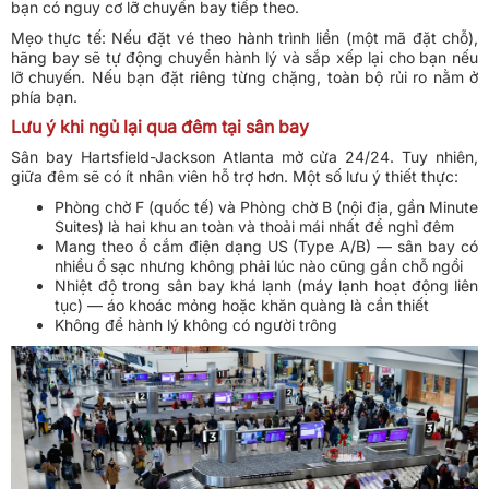
bạn có nguy cơ lỡ chuyến bay tiếp theo.
Mẹo thực tế: Nếu đặt vé theo hành trình liền (một mã đặt chỗ),
hãng bay sẽ tự động chuyển hành lý và sắp xếp lại cho bạn nếu
lỡ chuyến. Nếu bạn đặt riêng từng chặng, toàn bộ rủi ro nằm ở
phía bạn.
Lưu ý khi ngủ lại qua đêm tại sân bay
Sân bay Hartsfield-Jackson Atlanta mở cửa 24/24. Tuy nhiên,
giữa đêm sẽ có ít nhân viên hỗ trợ hơn. Một số lưu ý thiết thực:
Phòng chờ F (quốc tế) và Phòng chờ B (nội địa, gần Minute
Suites) là hai khu an toàn và thoải mái nhất để nghỉ đêm
Mang theo ổ cắm điện dạng US (Type A/B) — sân bay có
nhiều ổ sạc nhưng không phải lúc nào cũng gần chỗ ngồi
Nhiệt độ trong sân bay khá lạnh (máy lạnh hoạt động liên
tục) — áo khoác mỏng hoặc khăn quàng là cần thiết
Không để hành lý không có người trông