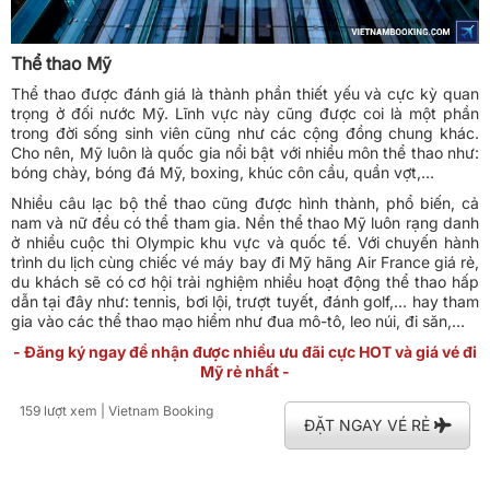
Thể thao Mỹ
Thể thao được đánh giá là thành phần thiết yếu và cực kỳ quan
trọng ở đối nước Mỹ. Lĩnh vực này cũng được coi là một phần
trong đời sống sinh viên cũng như các cộng đồng chung khác.
Cho nên, Mỹ luôn là quốc gia nổi bật với nhiều môn thể thao như:
bóng chày, bóng đá Mỹ, boxing, khúc côn cầu, quần vợt,…
Nhiều câu lạc bộ thể thao cũng được hình thành, phổ biến, cả
nam và nữ đều có thể tham gia. Nền thể thao Mỹ luôn rạng danh
ở nhiều cuộc thi Olympic khu vực và quốc tế. Với chuyến hành
trình du lịch cùng chiếc
vé máy bay đi Mỹ hãng Air France giá rẻ
,
du khách sẽ có cơ hội trải nghiệm nhiều hoạt động thể thao hấp
dẫn tại đây như: tennis, bơi lội, trượt tuyết, đánh golf,… hay tham
gia vào các thể thao mạo hiểm như đua mô-tô, leo núi, đi săn,…
- Đăng ký ngay để nhận được nhiều ưu đãi cực HOT và giá vé đi
Mỹ rẻ nhất -
159 lượt xem
| Vietnam Booking
ĐẶT NGAY VÉ RẺ