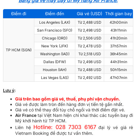
Bảng giá vé máy bay đi Mỹ hãng Air France:
Điểm đi
Điểm đến
Giá vé (USD)
Thời gian bay
Los Angeles (LAX)
Từ 2,488 USD
42h00min
San Francisco (SFO)
Từ 2,498 USD
43h11min
Chicago (ORD)
Từ 2,506 USD
41h20min
New York (JFK)
Từ 2,478 USD
37h57min
TP HCM (SGN)
Washington (IAD)
Từ 2,518 USD
36h45min
Dallas (DFW)
Từ 2,498 USD
44h31min
Houston (IAH)
Từ 2,488 USD
50h15min
Las Vegas (LAS)
Từ 2,492 USD
47h07min
Lưu ý
:
Giá trên bao gồm giá vé, thuế, phụ phí vận chuyển.
Giá vé được làm tròn đến hàng đơn vị tiền tệ gần nhất.
Giá vé có thể thay đổi tùy chỗ ngồi và thời điểm đặt vé.
Air France
tại Việt Nam hiện chỉ khai thác các tuyến bay đi
Mỹ khởi hành từ TP HCM.
Hotline: 028 7303 6167
Liên hệ
đại lý vé giá rẻ
Vietnam Booking để được tư vấn thêm.