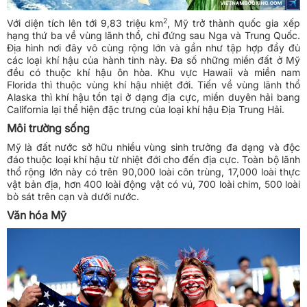
2
Với diện tích lên tới 9,83 triệu km
, Mỹ trở thành quốc gia xếp
hạng thứ ba về vùng lãnh thổ, chỉ đứng sau Nga và Trung Quốc.
Địa hình nơi đây vô cùng rộng lớn và gần như tập hợp đầy đủ
các loại khí hậu của hành tinh này. Đa số những miền đất ở Mỹ
đều có thuộc khí hậu ôn hòa. Khu vực Hawaii và miền nam
Florida thì thuộc vùng khí hậu nhiệt đới. Tiến về vùng lãnh thổ
Alaska thì khí hậu tồn tại ở dạng địa cực, miền duyên hải bang
California lại thể hiện đặc trưng của loại khí hậu Địa Trung Hải.
Môi trường sống
Mỹ là đất nước sở hữu nhiều vùng sinh trưởng đa dạng và độc
đáo thuộc loại khí hậu từ nhiệt đới cho đến địa cực. Toàn bộ lãnh
thổ rộng lớn này có trên 90,000 loài côn trùng, 17,000 loài thực
vật bản địa, hơn 400 loài động vật có vú, 700 loài chim, 500 loài
bò sát trên cạn và dưới nước.
Văn hóa Mỹ