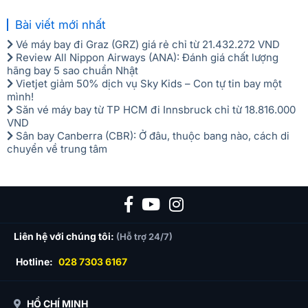
Bài viết mới nhất
Vé máy bay đi Graz (GRZ) giá rẻ chỉ từ 21.432.272 VND
Review All Nippon Airways (ANA): Đánh giá chất lượng
hãng bay 5 sao chuẩn Nhật
Vietjet giảm 50% dịch vụ Sky Kids – Con tự tin bay một
mình!
Săn vé máy bay từ TP HCM đi Innsbruck chỉ từ 18.816.000
VND
Sân bay Canberra (CBR): Ở đâu, thuộc bang nào, cách di
chuyển về trung tâm
Liên hệ với chúng tôi:
(Hỗ trợ 24/7)
Hotline:
028 7303 6167
HỒ CHÍ MINH