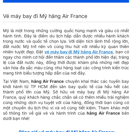
Vé máy bay đi Mỹ hãng Air France
Mỹ là một trong những cường quốc hùng mạnh và giàu có nhất
hành tinh. Đây là điểm du lịch hấp dẫn được nhiều hành khách
trong nước và quốc tế chọn lựa. Với diện tích lãnh thổ rộng lớn,
đất nước Mỹ trở nên vô cùng thu hút với nhiều kỳ quan thiên
nhiên tuyệt đẹp. Đặt
vé máy bay đi Mỹ hãng Air France
, bạn có
ngay cho mình cơ hội đến thăm các thành phố lớn hiện đại, tráng
lệ của đất nước này, đồng thời được khám phá những nét đẹp
văn hóa đa sắc màu cũng như hàng loạt các công trình kiến trúc
mang tính biểu tượng hấp dẫn của nơi đây.
Tại Việt Nam,
hãng Air France
chuyên khai thác các tuyến bay
khởi hành từ TP HCM đến sân bay quốc tế của hầu hết các
thành phố lớn của Mỹ. Sở hữu
vé máy bay đi Mỹ hãng Air
France
, quý khách hàng chắc chắn sẽ có thêm nhiều trải nghiệm
cùng những dịch vụ tuyệt vời của hãng, đồng thời bạn cũng có
một chuyến du lịch thú vị và vô cùng tiết kiệm. Tham khảo một
số thông tin về giá vé và hành trình của
hãng Air France
bên
dưới bạn nhé!