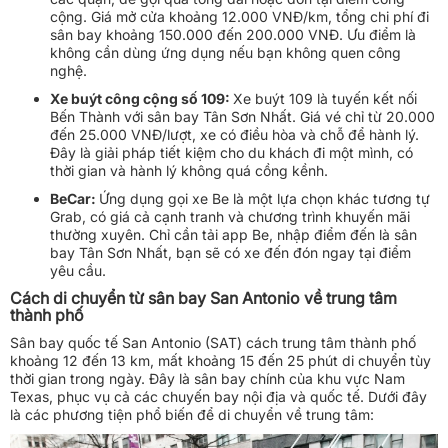
cộng. Giá mở cửa khoảng 12.000 VNĐ/km, tổng chi phí đi
sân bay khoảng 150.000 đến 200.000 VNĐ. Ưu điểm là
không cần dùng ứng dụng nếu bạn không quen công
nghệ.
Xe buýt công cộng số 109:
Xe buýt 109 là tuyến kết nối
Bến Thành với sân bay Tân Sơn Nhất. Giá vé chỉ từ 20.000
đến 25.000 VNĐ/lượt, xe có điều hòa và chỗ để hành lý.
Đây là giải pháp tiết kiệm cho du khách đi một mình, có
thời gian và hành lý không quá cồng kềnh.
BeCar:
Ứng dụng gọi xe Be là một lựa chọn khác tương tự
Grab, có giá cả cạnh tranh và chương trình khuyến mãi
thường xuyên. Chỉ cần tải app Be, nhập điểm đến là sân
bay Tân Sơn Nhất, bạn sẽ có xe đến đón ngay tại điểm
yêu cầu.
Cách di chuyển từ sân bay San Antonio về trung tâm
thành phố
Sân bay quốc tế San Antonio (SAT) cách trung tâm thành phố
khoảng 12 đến 13 km, mất khoảng 15 đến 25 phút di chuyển tùy
thời gian trong ngày. Đây là sân bay chính của khu vực Nam
Texas, phục vụ cả các chuyến bay nội địa và quốc tế. Dưới đây
là các phương tiện phổ biến để di chuyển về trung tâm: