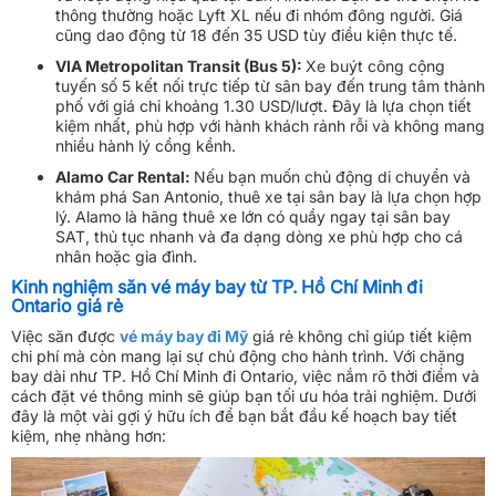
thông thường hoặc Lyft XL nếu đi nhóm đông người. Giá
cũng dao động từ 18 đến 35 USD tùy điều kiện thực tế.
VIA Metropolitan Transit (Bus 5):
Xe buýt công cộng
tuyến số 5 kết nối trực tiếp từ sân bay đến trung tâm thành
phố với giá chỉ khoảng 1.30 USD/lượt. Đây là lựa chọn tiết
kiệm nhất, phù hợp với hành khách rảnh rỗi và không mang
nhiều hành lý cồng kềnh.
Alamo Car Rental:
Nếu bạn muốn chủ động di chuyển và
khám phá San Antonio, thuê xe tại sân bay là lựa chọn hợp
lý. Alamo là hãng thuê xe lớn có quầy ngay tại sân bay
SAT, thủ tục nhanh và đa dạng dòng xe phù hợp cho cá
nhân hoặc gia đình.
Kinh nghiệm săn vé máy bay từ TP. Hồ Chí Minh đi
Ontario giá rẻ
Việc săn được
vé máy bay đi Mỹ
giá rẻ không chỉ giúp tiết kiệm
chi phí mà còn mang lại sự chủ động cho hành trình. Với chặng
bay dài như TP. Hồ Chí Minh đi Ontario, việc nắm rõ thời điểm và
cách đặt vé thông minh sẽ giúp bạn tối ưu hóa trải nghiệm. Dưới
đây là một vài gợi ý hữu ích để bạn bắt đầu kế hoạch bay tiết
kiệm, nhẹ nhàng hơn: