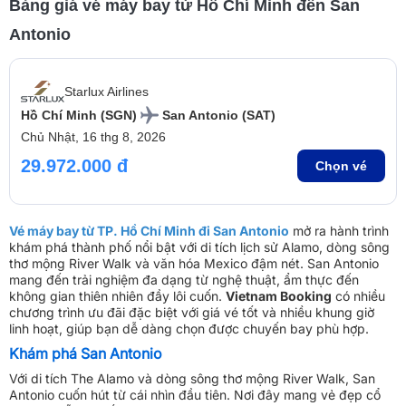
Bảng giá vé máy bay từ Hồ Chí Minh đến San
Antonio
Starlux Airlines
Hồ Chí Minh (SGN)
San Antonio (SAT)
Chủ Nhật, 16 thg 8, 2026
29.972.000 đ
Chọn vé
Vé máy bay từ TP. Hồ Chí Minh đi San Antonio
mở ra hành trình
khám phá thành phố nổi bật với di tích lịch sử Alamo, dòng sông
thơ mộng River Walk và văn hóa Mexico đậm nét. San Antonio
mang đến trải nghiệm đa dạng từ nghệ thuật, ẩm thực đến
không gian thiên nhiên đầy lôi cuốn.
Vietnam Booking
có nhiều
chương trình ưu đãi đặc biệt với giá vé tốt và nhiều khung giờ
linh hoạt, giúp bạn dễ dàng chọn được chuyến bay phù hợp.
Khám phá San Antonio
Với di tích The Alamo và dòng sông thơ mộng River Walk, San
Antonio cuốn hút từ cái nhìn đầu tiên. Nơi đây mang vẻ đẹp cổ