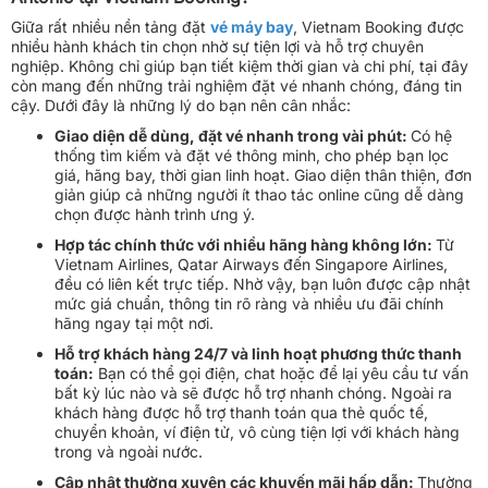
Giữa rất nhiều nền tảng đặt
vé máy bay
, Vietnam Booking được
nhiều hành khách tin chọn nhờ sự tiện lợi và hỗ trợ chuyên
nghiệp. Không chỉ giúp bạn tiết kiệm thời gian và chi phí, tại đây
còn mang đến những trải nghiệm đặt vé nhanh chóng, đáng tin
cậy. Dưới đây là những lý do bạn nên cân nhắc:
Giao diện dễ dùng, đặt vé nhanh trong vài phút:
Có hệ
thống tìm kiếm và đặt vé thông minh, cho phép bạn lọc
giá, hãng bay, thời gian linh hoạt. Giao diện thân thiện, đơn
giản giúp cả những người ít thao tác online cũng dễ dàng
chọn được hành trình ưng ý.
Hợp tác chính thức với nhiều hãng hàng không lớn:
Từ
Vietnam Airlines, Qatar Airways đến Singapore Airlines,
đều có liên kết trực tiếp. Nhờ vậy, bạn luôn được cập nhật
mức giá chuẩn, thông tin rõ ràng và nhiều ưu đãi chính
hãng ngay tại một nơi.
Hỗ trợ khách hàng 24/7 và linh hoạt phương thức thanh
toán:
Bạn có thể gọi điện, chat hoặc để lại yêu cầu tư vấn
bất kỳ lúc nào và sẽ được hỗ trợ nhanh chóng. Ngoài ra
khách hàng được hỗ trợ thanh toán qua thẻ quốc tế,
chuyển khoản, ví điện tử, vô cùng tiện lợi với khách hàng
trong và ngoài nước.
Cập nhật thường xuyên các khuyến mãi hấp dẫn:
Thường