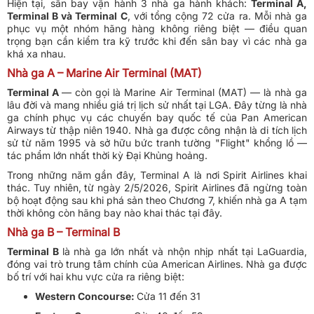
Hiện tại, sân bay vận hành 3 nhà ga hành khách:
Terminal A,
Terminal B và Terminal C
, với tổng cộng 72 cửa ra. Mỗi nhà ga
phục vụ một nhóm hãng hàng không riêng biệt — điều quan
trọng bạn cần kiểm tra kỹ trước khi đến sân bay vì các nhà ga
khá xa nhau.
Nhà ga A – Marine Air Terminal (MAT)
Terminal A
— còn gọi là Marine Air Terminal (MAT) — là nhà ga
lâu đời và mang nhiều giá trị lịch sử nhất tại LGA. Đây từng là nhà
ga chính phục vụ các chuyến bay quốc tế của Pan American
Airways từ thập niên 1940. Nhà ga được công nhận là di tích lịch
sử từ năm 1995 và sở hữu bức tranh tường "Flight" khổng lồ —
tác phẩm lớn nhất thời kỳ Đại Khủng hoảng.
Trong những năm gần đây, Terminal A là nơi Spirit Airlines khai
thác. Tuy nhiên, từ ngày 2/5/2026, Spirit Airlines đã ngừng toàn
bộ hoạt động sau khi phá sản theo Chương 7, khiến nhà ga A tạm
thời không còn hãng bay nào khai thác tại đây.
Nhà ga B – Terminal B
Terminal B
là nhà ga lớn nhất và nhộn nhịp nhất tại LaGuardia,
đóng vai trò trung tâm chính của American Airlines. Nhà ga được
bố trí với hai khu vực cửa ra riêng biệt:
Western Concourse:
Cửa 11 đến 31