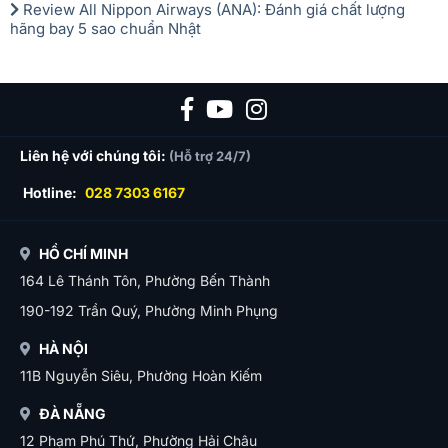
Review All Nippon Airways (ANA): Đánh giá chất lượng
hãng bay 5 sao chuẩn Nhật
Liên hệ với chúng tôi:
(Hỗ trợ 24/7)
Hotline:
028 7303 6167
HỒ CHÍ MINH
164 Lê Thánh Tôn, Phường Bến Thành
190-192 Trần Quý, Phường Minh Phụng
HÀ NỘI
11B Nguyễn Siêu, Phường Hoàn Kiếm
ĐÀ NẴNG
12 Phạm Phú Thứ, Phường Hải Châu