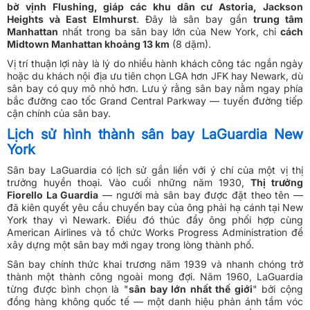
bờ vịnh Flushing, giáp các khu dân cư Astoria, Jackson
Heights và East Elmhurst
. Đây là sân bay gần
trung tâm
Manhattan
nhất trong ba sân bay lớn của New York, chỉ
cách
Midtown Manhattan khoảng 13 km
(8 dặm).
Vị trí thuận lợi này là lý do nhiều hành khách công tác ngắn ngày
hoặc du khách nội địa ưu tiên chọn LGA hơn JFK hay Newark, dù
sân bay có quy mô nhỏ hơn. Lưu ý rằng sân bay nằm ngay phía
bắc đường cao tốc Grand Central Parkway — tuyến đường tiếp
cận chính của sân bay.
Lịch sử hình thành sân bay LaGuardia New
York
Sân bay LaGuardia có lịch sử gắn liền với ý chí của một vị thị
trưởng huyền thoại. Vào cuối những năm 1930,
Thị trưởng
Fiorello La Guardia
— người mà sân bay được đặt theo tên —
đã kiên quyết yêu cầu chuyến bay của ông phải hạ cánh tại New
York thay vì Newark. Điều đó thúc đẩy ông phối hợp cùng
American Airlines và tổ chức Works Progress Administration để
xây dựng một sân bay mới ngay trong lòng thành phố.
Sân bay chính thức khai trương năm 1939 và nhanh chóng trở
thành một thành công ngoài mong đợi. Năm 1960, LaGuardia
từng được bình chọn là "
sân bay lớn nhất thế giới
" bởi cộng
đồng hàng không quốc tế — một danh hiệu phản ánh tầm vóc