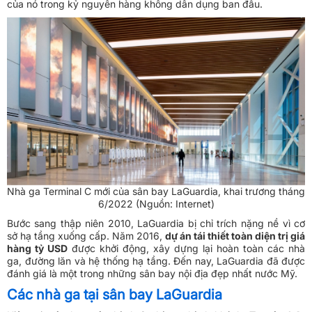
của nó trong kỷ nguyên hàng không dân dụng ban đầu.
Nhà ga Terminal C mới của sân bay LaGuardia, khai trương tháng
6/2022 (Nguồn: Internet)
Bước sang thập niên 2010, LaGuardia bị chỉ trích nặng nề vì cơ
sở hạ tầng xuống cấp. Năm 2016,
dự án tái thiết toàn diện trị giá
hàng tỷ USD
được khởi động, xây dựng lại hoàn toàn các nhà
ga, đường lăn và hệ thống hạ tầng. Đến nay, LaGuardia đã được
đánh giá là một trong những sân bay nội địa đẹp nhất nước Mỹ.
Các nhà ga tại sân bay LaGuardia