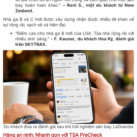
bay hoàn toàn khác.”
– Roni S., một du khách từ New
Zealand.
Nhà ga B và C mới được xây dựng nhận được nhiều lời khen về
sự rộng rãi, sạch sẽ và hiện đại.
“Điểm cao cho nhà ga B mới của LGA. Tòa nhà rộng rãi với
nhiều ánh sáng.”
–
F. Kauner, du khách Hoa Kỳ, đánh giá
trên SKYTRAX.
Du khách đưa ra đánh giá sau khi trải nghiệm sân bay LaGuardia
Hàng an ninh: Nhanh gọn với TSA PreCheck