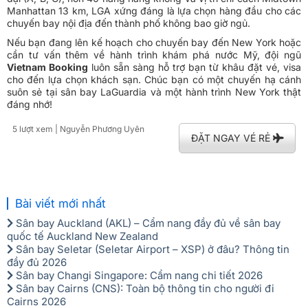
Manhattan 13 km, LGA xứng đáng là lựa chọn hàng đầu cho các
chuyến bay nội địa đến thành phố không bao giờ ngủ.
Nếu bạn đang lên kế hoạch cho chuyến bay đến New York hoặc
cần tư vấn thêm về hành trình khám phá nước Mỹ, đội ngũ
Vietnam Booking
luôn sẵn sàng hỗ trợ bạn từ khâu đặt vé, visa
cho đến lựa chọn khách sạn. Chúc bạn có một chuyến hạ cánh
suôn sẻ tại sân bay LaGuardia và một hành trình New York thật
đáng nhớ!
5 lượt xem
| Nguyễn Phương Uyên
ĐẶT NGAY VÉ RẺ
Bài viết mới nhất
Sân bay Auckland (AKL) – Cẩm nang đầy đủ về sân bay
quốc tế Auckland New Zealand
Sân bay Seletar (Seletar Airport – XSP) ở đâu? Thông tin
đầy đủ 2026
Sân bay Changi Singapore: Cẩm nang chi tiết 2026
Sân bay Cairns (CNS): Toàn bộ thông tin cho người đi
Cairns 2026