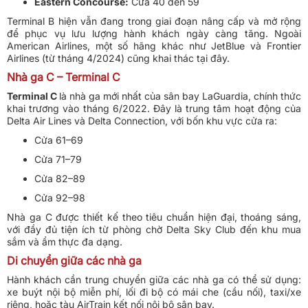
Eastern Concourse:
Cửa 40 đến 59
Terminal B hiện vẫn đang trong giai đoạn nâng cấp và mở rộng
để phục vụ lưu lượng hành khách ngày càng tăng. Ngoài
American Airlines, một số hãng khác như JetBlue và Frontier
Airlines (từ tháng 4/2024) cũng khai thác tại đây.
Nhà ga C – Terminal C
Terminal C
là nhà ga mới nhất của sân bay LaGuardia, chính thức
khai trương vào tháng 6/2022. Đây là trung tâm hoạt động của
Delta Air Lines và Delta Connection, với bốn khu vực cửa ra:
Cửa 61–69
Cửa 71–79
Cửa 82–89
Cửa 92–98
Nhà ga C được thiết kế theo tiêu chuẩn hiện đại, thoáng sáng,
với đầy đủ tiện ích từ phòng chờ Delta Sky Club đến khu mua
sắm và ẩm thực đa dạng.
Di chuyển giữa các nhà ga
Hành khách cần trung chuyển giữa các nhà ga có thể sử dụng:
xe buýt nội bộ miễn phí, lối đi bộ có mái che (cầu nối), taxi/xe
riêng, hoặc tàu AirTrain kết nối nội bộ sân bay.