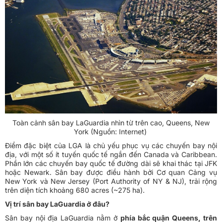
Toàn cảnh sân bay LaGuardia nhìn từ trên cao, Queens, New
York (Nguồn: Internet)
Điểm đặc biệt của LGA là chủ yếu phục vụ các chuyến bay nội
địa, với một số ít tuyến quốc tế ngắn đến Canada và Caribbean.
Phần lớn các chuyến bay quốc tế đường dài sẽ khai thác tại JFK
hoặc Newark. Sân bay được điều hành bởi Cơ quan Cảng vụ
New York và New Jersey (Port Authority of NY & NJ), trải rộng
trên diện tích khoảng 680 acres (~275 ha).
Vị trí sân bay LaGuardia ở đâu?
Sân bay nội địa LaGuardia nằm ở
phía bắc quận Queens, trên