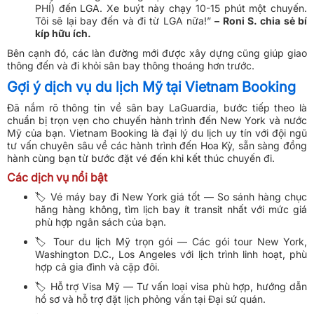
PHÍ) đến LGA. Xe buýt này chạy 10-15 phút một chuyến.
Tôi sẽ lại bay đến và đi từ LGA nữa!”
– Roni S. chia sẻ bí
kíp hữu ích.
Bên cạnh đó, các làn đường mới được xây dựng cũng giúp giao
thông đến và đi khỏi sân bay thông thoáng hơn trước.
Gợi ý dịch vụ du lịch Mỹ tại Vietnam Booking
Đã nắm rõ thông tin về sân bay LaGuardia, bước tiếp theo là
chuẩn bị trọn vẹn cho chuyến hành trình đến New York và nước
Mỹ của bạn. Vietnam Booking là đại lý du lịch uy tín với đội ngũ
tư vấn chuyên sâu về các hành trình đến Hoa Kỳ, sẵn sàng đồng
hành cùng bạn từ bước đặt vé đến khi kết thúc chuyến đi.
Các dịch vụ nổi bật
🏷️ Vé máy bay đi New York giá tốt — So sánh hàng chục
hãng hàng không, tìm lịch bay ít transit nhất với mức giá
phù hợp ngân sách của bạn.
🏷️ Tour du lịch Mỹ trọn gói — Các gói tour New York,
Washington D.C., Los Angeles với lịch trình linh hoạt, phù
hợp cả gia đình và cặp đôi.
🏷️ Hỗ trợ Visa Mỹ — Tư vấn loại visa phù hợp, hướng dẫn
hồ sơ và hỗ trợ đặt lịch phỏng vấn tại Đại sứ quán.