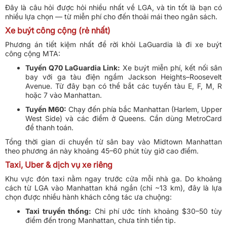
Đây là câu hỏi được hỏi nhiều nhất về LGA, và tin tốt là bạn có
nhiều lựa chọn — từ miễn phí cho đến thoải mái theo ngân sách.
Xe buýt công cộng (rẻ nhất)
Phương án tiết kiệm nhất để rời khỏi LaGuardia là đi xe buýt
công cộng MTA:
Tuyến Q70 LaGuardia Link:
Xe buýt miễn phí, kết nối sân
bay với ga tàu điện ngầm Jackson Heights–Roosevelt
Avenue. Từ đây bạn có thể bắt các tuyến tàu E, F, M, R
hoặc 7 vào Manhattan.
Tuyến M60:
Chạy đến phía bắc Manhattan (Harlem, Upper
West Side) và các điểm ở Queens. Cần dùng MetroCard
để thanh toán.
Tổng thời gian di chuyển từ sân bay vào Midtown Manhattan
theo phương án này khoảng 45–60 phút tùy giờ cao điểm.
Taxi, Uber & dịch vụ xe riêng
Khu vực đón taxi nằm ngay trước cửa mỗi nhà ga. Do khoảng
cách từ LGA vào Manhattan khá ngắn (chỉ ~13 km), đây là lựa
chọn được nhiều hành khách công tác ưa chuộng:
Taxi truyền thống:
Chi phí ước tính khoảng $30–50 tùy
điểm đến trong Manhattan, chưa tính tiền tip.