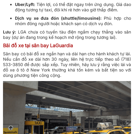
Uber/Lyft:
Tiện lợi, có thể đặt ngay trên ứng dụng. Giá dao
động tương tự taxi, đôi khi rẻ hơn vào giờ thấp điểm.
Dịch vụ xe đưa đón (shuttle/limousine):
Phù hợp cho
nhóm đông người hoặc khách sạn có dịch vụ đón.
Lưu ý:
LGA chưa có tuyến tàu điện ngầm chạy thẳng vào sân
bay (dự án đang trong kế hoạch mở rộng trong tương lai).
Bãi đỗ xe tại sân bay LaGuardia
Sân bay có bãi đỗ xe ngắn hạn và dài hạn cho hành khách tự lái.
Nếu cần đỗ xe dài hơn 30 ngày, liên hệ trực tiếp theo số (718)
533-3850 để được sắp xếp. Tuy nhiên, hãy lưu ý rằng việc lái và
đỗ xe ô tô ở New York thường khá tốn kém và bất tiện so với
dùng phương tiện công cộng.