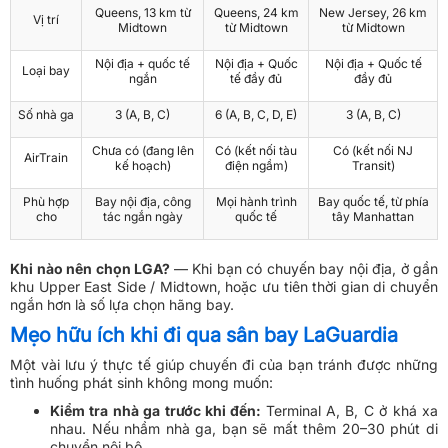
Queens, 13 km từ
Queens, 24 km
New Jersey, 26 km
Vị trí
Midtown
từ Midtown
từ Midtown
Nội địa + quốc tế
Nội địa + Quốc
Nội địa + Quốc tế
Loại bay
ngắn
tế đầy đủ
đầy đủ
Số nhà ga
3 (A, B, C)
6 (A, B, C, D, E)
3 (A, B, C)
Chưa có (đang lên
Có (kết nối tàu
Có (kết nối NJ
AirTrain
kế hoạch)
điện ngầm)
Transit)
Phù hợp
Bay nội địa, công
Mọi hành trình
Bay quốc tế, từ phía
cho
tác ngắn ngày
quốc tế
tây Manhattan
Khi nào nên chọn LGA?
— Khi bạn có chuyến bay nội địa, ở gần
khu Upper East Side / Midtown, hoặc ưu tiên thời gian di chuyển
ngắn hơn là số lựa chọn hãng bay.
Mẹo hữu ích khi đi qua sân bay LaGuardia
Một vài lưu ý thực tế giúp chuyến đi của bạn tránh được những
tình huống phát sinh không mong muốn:
Kiểm tra nhà ga trước khi đến:
Terminal A, B, C ở khá xa
nhau. Nếu nhầm nhà ga, bạn sẽ mất thêm 20–30 phút di
chuyển nội bộ.