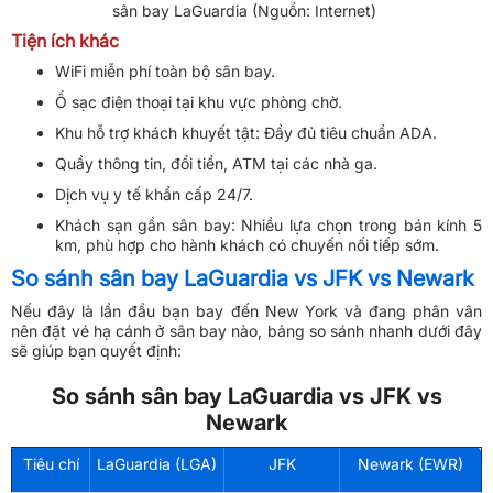
sân bay LaGuardia (Nguồn: Internet)
Tiện ích khác
WiFi miễn phí toàn bộ sân bay.
Ổ sạc điện thoại tại khu vực phòng chờ.
Khu hỗ trợ khách khuyết tật: Đầy đủ tiêu chuẩn ADA.
Quầy thông tin, đổi tiền, ATM tại các nhà ga.
Dịch vụ y tế khẩn cấp 24/7.
Khách sạn gần sân bay: Nhiều lựa chọn trong bán kính 5
km, phù hợp cho hành khách có chuyến nối tiếp sớm.
So sánh sân bay LaGuardia vs JFK vs Newark
Nếu đây là lần đầu bạn bay đến New York và đang phân vân
nên đặt vé hạ cánh ở sân bay nào, bảng so sánh nhanh dưới đây
sẽ giúp bạn quyết định:
So sánh sân bay LaGuardia vs JFK vs
Newark
Tiêu chí
LaGuardia (LGA)
JFK
Newark (EWR)