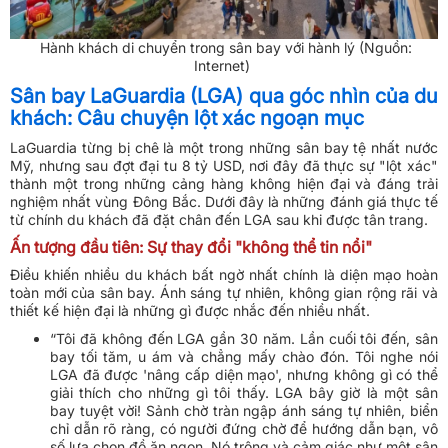
Hành khách di chuyển trong sân bay với hành lý (Nguồn:
Internet)
Sân bay LaGuardia (LGA) qua góc nhìn của du
khách: Câu chuyện lột xác ngoạn mục
LaGuardia từng bị chê là một trong những sân bay tệ nhất nước
Mỹ, nhưng sau đợt đại tu 8 tỷ USD, nơi đây đã thực sự "lột xác"
thành một trong những cảng hàng không hiện đại và đáng trải
nghiệm nhất vùng Đông Bắc. Dưới đây là những đánh giá thực tế
từ chính du khách đã đặt chân đến LGA sau khi được tân trang.
Ấn tượng đầu tiên: Sự thay đổi "không thể tin nổi"
Điều khiến nhiều du khách bất ngờ nhất chính là diện mạo hoàn
toàn mới của sân bay. Ánh sáng tự nhiên, không gian rộng rãi và
thiết kế hiện đại là những gì được nhắc đến nhiều nhất.
“Tôi đã không đến LGA gần 30 năm. Lần cuối tôi đến, sân
bay tối tăm, u ám và chẳng mấy chào đón. Tôi nghe nói
LGA đã được 'nâng cấp diện mạo', nhưng không gì có thể
giải thích cho những gì tôi thấy. LGA bây giờ là một sân
bay tuyệt vời! Sảnh chờ tràn ngập ánh sáng tự nhiên, biển
chỉ dẫn rõ ràng, có người đứng chờ để hướng dẫn bạn, vô
số lựa chọn đồ ăn ngon. Nó trông và cảm giác như một sân