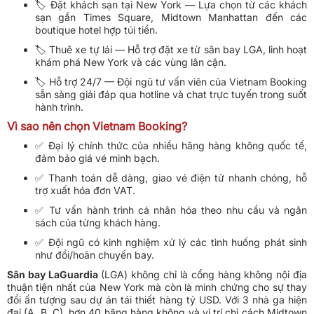
🏷️ Đặt khách sạn tại New York — Lựa chọn từ các khách
sạn gần Times Square, Midtown Manhattan đến các
boutique hotel hợp túi tiền.
🏷️ Thuê xe tự lái — Hỗ trợ đặt xe từ sân bay LGA, linh hoạt
khám phá New York và các vùng lân cận.
🏷️ Hỗ trợ 24/7 — Đội ngũ tư vấn viên của Vietnam Booking
sẵn sàng giải đáp qua hotline và chat trực tuyến trong suốt
hành trình.
Vì sao nên chọn Vietnam Booking?
✅ Đại lý chính thức của nhiều hãng hàng không quốc tế,
đảm bảo giá vé minh bạch.
✅ Thanh toán dễ dàng, giao vé điện tử nhanh chóng, hỗ
trợ xuất hóa đơn VAT.
✅ Tư vấn hành trình cá nhân hóa theo nhu cầu và ngân
sách của từng khách hàng.
✅ Đội ngũ có kinh nghiệm xử lý các tình huống phát sinh
như đổi/hoãn chuyến bay.
Sân bay LaGuardia
(LGA) không chỉ là cổng hàng không nội địa
thuận tiện nhất của New York mà còn là minh chứng cho sự thay
đổi ấn tượng sau dự án tái thiết hàng tỷ USD. Với 3 nhà ga hiện
đại (A, B, C), hơn 40 hãng hàng không và vị trí chỉ cách Midtown