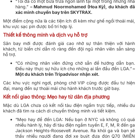
“Tôi đã có một bữa trưa ngon lành tại một trong những nhà
hàng.”
– Mahmud Noormohamed (Hoa Kỳ), du khách đã
xác minh chuyến bay trên SKYTRAX.
Một điểm cộng nữa là các tiện ích đi kèm như ghế ngồi thoải mái,
khu vực sạc pin được bố trí hợp lý.
Thiết kế thông minh và dịch vụ hỗ trợ
Sân bay mới được đánh giá cao nhờ sự thân thiện với hành
khách, từ biển chỉ dẫn rõ ràng đến đội ngũ nhân viên sẵn sàng
hỗ trợ.
“Có những nhân viên đứng chờ sẵn để hướng dẫn bạn.
Điều này thực sự hữu ích cho những ai lần đầu đến LGA.”
–
Một du khách trên Tripadvisor nhận xét.
Các khu vực nghỉ ngơi, phòng chờ VIP cũng được đầu tư hiện
đại, mang đến sự thoải mái cho hành khách trước giờ bay.
Kết nối giao thông: Mẹo hay từ dân địa phương
Mặc dù LGA chưa có kết nối tàu điện ngầm trực tiếp, nhiều du
khách đã tìm ra cách di chuyển thông minh và tiết kiệm.
“Mẹo hay để đến LGA: Nếu bạn ở NYC và không có quá
nhiều hành lý, hãy đi tàu điện ngầm tuyến E, F, M, R đến ga
Jackson Heights-Roosevelt Avenue. Ra khỏi ga và bạn sẽ
thấy nhiều người đang đợi xe buýt đưa đón Q70 (MIỄN