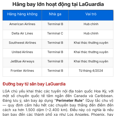
Hãng bay lớn hoạt động tại LaGuardia
Hãng hàng không
Nhà ga
Vai trò
American Airlines
Terminal B
Hub chính
Delta Air Lines
Terminal C
Hub chính
Southwest Airlines
Terminal B
Khai thác thường xuyên
United Airlines
Terminal B
Khai thác thường xuyên
JetBlue Airways
Terminal B
Khai thác thường xuyên
Frontier Airlines
Terminal B
Từ tháng 4/2024
Đường bay từ sân bay LaGuardia
LGA chủ yếu khai thác các tuyến nội địa toàn quốc Hoa Kỳ, với
một số chuyến quốc tế tầm ngắn đến Canada và Caribbean.
Đáng lưu ý, sân bay áp dụng "
Perimeter Rule
" (Quy tắc chu vi)
— quy định cấm hầu hết các chuyến bay thẳng đến điểm đến
cách xa hơn 1.500 dặm (~2.400 km). Điều này có nghĩa là nếu
bạn bay đến các thành phố xa như Los Angeles, Phoenix, hay