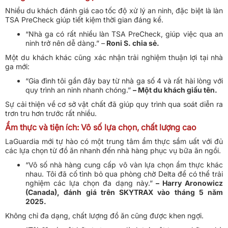
Nhiều du khách đánh giá cao tốc độ xử lý an ninh, đặc biệt là làn
TSA PreCheck giúp tiết kiệm thời gian đáng kể.
“Nhà ga có rất nhiều làn TSA PreCheck, giúp việc qua an
ninh trở nên dễ dàng.”
–
Roni S. chia sẻ.
Một du khách khác cũng xác nhận trải nghiệm thuận lợi tại nhà
ga mới:
“Gia đình tôi gần đây bay từ nhà ga số 4 và rất hài lòng với
quy trình an ninh nhanh chóng.”
– Một du khách giấu tên.
Sự cải thiện về cơ sở vật chất đã giúp quy trình qua soát diễn ra
trơn tru hơn trước rất nhiều.
Ẩm thực và tiện ích: Vô số lựa chọn, chất lượng cao
LaGuardia mới tự hào có một trung tâm ẩm thực sầm uất với đủ
các lựa chọn từ đồ ăn nhanh đến nhà hàng phục vụ bữa ăn ngồi.
“Vô số nhà hàng cung cấp vô vàn lựa chọn ẩm thực khác
nhau. Tôi đã cố tình bỏ qua phòng chờ Delta để có thể trải
nghiệm các lựa chọn đa dạng này.”
– Harry Aronowicz
(Canada), đánh giá trên SKYTRAX vào tháng 5 năm
2025.
Không chỉ đa dạng, chất lượng đồ ăn cũng được khen ngợi.