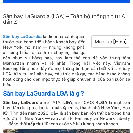
Sân bay LaGuardia (LGA) – Toàn bộ thông tin từ A
đến Z
Sân bay LaGuardia
là điểm hạ cánh quen
Mục lục
[Hiện]
thuộc của hàng triệu hành khách bay đến
New York mỗi năm — nhưng không phải
ai cũng hiểu rõ cách di chuyển, nhà ga
nào phục vụ hãng nào, hay làm thế nào để vào trung tâm
Manhattan nhanh và rẻ nhất. Trong bài viết này, Vietnam
Booking tổng hợp đầy đủ mọi thông tin bạn cần biết về sân bay
LGA: từ vị trí, mã sân bay, cấu trúc nhà ga, các hãng hàng không
hoạt động cho đến mẹo thực tế giúp chuyến đi của bạn suôn sẻ
hơn.
Sân bay LaGuardia LGA là gì?
Sân bay LaGuardia
mã IATA:
LGA
, mã ICAO:
KLGA
là một sân
bay dân dụng tọa lạc tại quận Queens, thành phố New York, Hoa
Kỳ. Tính đến năm 2023, đây là sân bay bận rộn thứ ba trong khu
vực đô thị New York — sau John F. Kennedy và Newark Liberty
— đồng thời
xếp thứ 19
toàn quốc về lưu lượng hành khách.