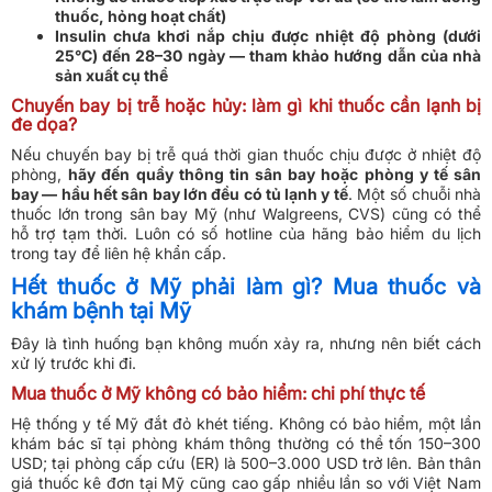
thuốc, hỏng hoạt chất)
Insulin chưa khơi nắp chịu được nhiệt độ phòng (dưới
25°C) đến 28–30 ngày — tham khảo hướng dẫn của nhà
sản xuất cụ thể
Chuyến bay bị trễ hoặc hủy: làm gì khi thuốc cần lạnh bị
đe dọa?
Nếu chuyến bay bị trễ quá thời gian thuốc chịu được ở nhiệt độ
phòng,
hãy đến quầy thông tin sân bay hoặc phòng y tế sân
bay — hầu hết sân bay lớn đều có tủ lạnh y tế
. Một số chuỗi nhà
thuốc lớn trong sân bay Mỹ (như Walgreens, CVS) cũng có thể
hỗ trợ tạm thời. Luôn có số hotline của hãng bảo hiểm du lịch
trong tay để liên hệ khẩn cấp.
Hết thuốc ở Mỹ phải làm gì? Mua thuốc và
khám bệnh tại Mỹ
Đây là tình huống bạn không muốn xảy ra, nhưng nên biết cách
xử lý trước khi đi.
Mua thuốc ở Mỹ không có bảo hiểm: chi phí thực tế
Hệ thống y tế Mỹ đắt đỏ khét tiếng. Không có bảo hiểm, một lần
khám bác sĩ tại phòng khám thông thường có thể tốn 150–300
USD; tại phòng cấp cứu (ER) là 500–3.000 USD trở lên. Bản thân
giá thuốc kê đơn tại Mỹ cũng cao gấp nhiều lần so với Việt Nam