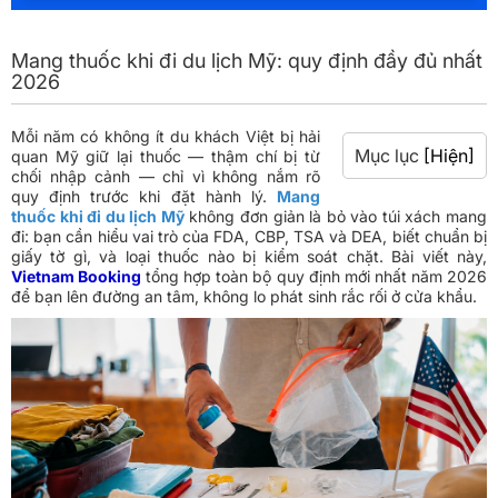
Mang thuốc khi đi du lịch Mỹ: quy định đầy đủ nhất
2026
Mỗi năm có không ít du khách Việt bị hải
Mục lục
[Hiện]
quan Mỹ giữ lại thuốc — thậm chí bị từ
chối nhập cảnh — chỉ vì không nắm rõ
quy định trước khi đặt hành lý.
Mang
thuốc khi đi du lịch Mỹ
không đơn giản là bỏ vào túi xách mang
đi: bạn cần hiểu vai trò của FDA, CBP, TSA và DEA, biết chuẩn bị
giấy tờ gì, và loại thuốc nào bị kiểm soát chặt. Bài viết này,
Vietnam Booking
tổng hợp toàn bộ quy định mới nhất năm 2026
để bạn lên đường an tâm, không lo phát sinh rắc rối ở cửa khẩu.