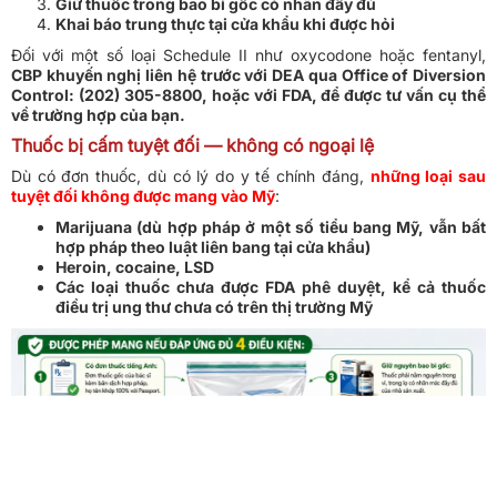
Giữ thuốc trong bao bì gốc có nhãn đầy đủ
Khai báo trung thực tại cửa khẩu khi được hỏi
Đối với một số loại Schedule II như oxycodone hoặc fentanyl,
CBP khuyến nghị liên hệ trước với DEA qua Office of Diversion
Control: (202) 305-8800, hoặc với FDA, để được tư vấn cụ thể
về trường hợp của bạn.
Thuốc bị cấm tuyệt đối — không có ngoại lệ
Dù có đơn thuốc, dù có lý do y tế chính đáng,
những loại sau
tuyệt đối không được mang vào Mỹ
:
Marijuana (dù hợp pháp ở một số tiểu bang Mỹ, vẫn bất
hợp pháp theo luật liên bang tại cửa khẩu)
Heroin, cocaine, LSD
Các loại thuốc chưa được FDA phê duyệt, kể cả thuốc
điều trị ung thư chưa có trên thị trường Mỹ