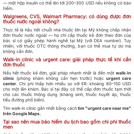
— một hộp insulin có thể lên tới 200–300 USD nếu không có bảo
hiểm.
Walgreens, CVS, Walmart Pharmacy: có dùng được đơn
thuốc nước ngoài không?
Thực tế là hầu hết chuỗi nhà thuốc lớn tại Mỹ không chấp nhận
đơn thuốc nước ngoài — họ chỉ cấp thuốc kê đơn theo đơn của
bác sĩ có giấy phép hành nghề tại Mỹ (với DEA number). Tuy
nhiên, với thuốc OTC thông thường, bạn có thể mua tự do mà
không cần đơn.
Walk-in clinic và urgent care: giải pháp thực tế khi cần
đơn thuốc
Nếu hết thuốc kê đơn, giải pháp nhanh nhất là đến một
walk-in
clinic
(phòng khám không cần hẹn trước) hoặc
urgent care
center
. Chi phí thấp hơn nhiều so với ER: khoảng 80–150 USD
cho một lần khám. Bác sĩ tại đây có thể cấp đơn thuốc tạm thời
cho các thuốc thông dụng (kháng sinh, thuốc huyết áp, thuốc
tiểu đường phổ biến).
Tìm walk-in clinic gần nhất bằng cách
tìm "urgent care near me"
trên Google Maps.
Tại sao nên mua bảo hiểm du lịch bao gồm chi phí thuốc
men