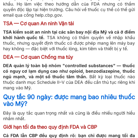
khẩu. Họ làm việc theo hướng dẫn của FDA nhưng có thẩm
quyền độc lập tại hiện trường. Câu hỏi về thuốc cụ thể có thể gửi
email qua cổng help.cbp.gov.
TSA — Cơ quan An ninh Vận tải
TSA kiểm soát an ninh tại các sân bay nội địa Mỹ và cả ở điểm
khởi hành quốc tế.
TSA không có thẩm quyền về nhập khẩu
thuốc, nhưng quyết định thuốc có được phép mang lên máy bay
hay không — đặc biệt với thuốc lỏng, kim tiêm và thiết bị y tế.
DEA — Cơ quan Chống ma túy
DEA quản lý toàn bộ nhóm "controlled substances" — thuốc
có nguy cơ lạm dụng cao như opioid, benzodiazepine, thuốc
ngủ mạnh, và một số thuốc tâm thần.
Bất kỳ loại thuốc nào
thuộc danh mục Schedule II–V của DEA đều cần thủ tục riêng khi
mang vào Mỹ.
Quy tắc 90 ngày: được mang bao nhiêu thuốc
vào Mỹ?
Đây là quy tắc quan trọng nhất và cũng là điều nhiều người hiểu
nhầm nhất.
Giới hạn tối đa theo quy định FDA và CBP
Cả FDA lẫn CBP đều quy định rõ: bạn chỉ được mang tối đa