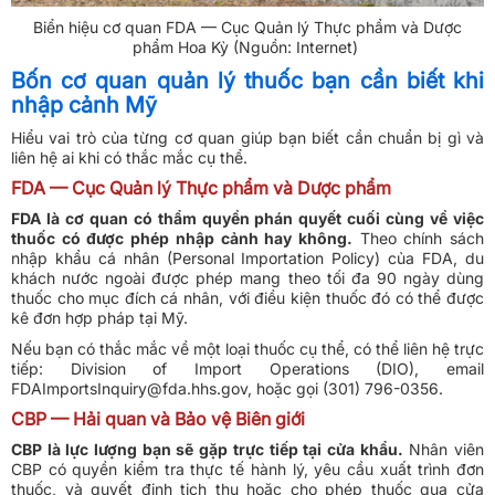
Biển hiệu cơ quan FDA — Cục Quản lý Thực phẩm và Dược
phẩm Hoa Kỳ (Nguồn: Internet)
Bốn cơ quan quản lý thuốc bạn cần biết khi
nhập cảnh Mỹ
Hiểu vai trò của từng cơ quan giúp bạn biết cần chuẩn bị gì và
liên hệ ai khi có thắc mắc cụ thể.
FDA — Cục Quản lý Thực phẩm và Dược phẩm
FDA là cơ quan có thẩm quyền phán quyết cuối cùng về việc
thuốc có được phép nhập cảnh hay không.
Theo chính sách
nhập khẩu cá nhân (Personal Importation Policy) của FDA, du
khách nước ngoài được phép mang theo tối đa 90 ngày dùng
thuốc cho mục đích cá nhân, với điều kiện thuốc đó có thể được
kê đơn hợp pháp tại Mỹ.
Nếu bạn có thắc mắc về một loại thuốc cụ thể, có thể liên hệ trực
tiếp: Division of Import Operations (DIO), email
FDAImportsInquiry@fda.hhs.gov, hoặc gọi (301) 796-0356.
CBP — Hải quan và Bảo vệ Biên giới
CBP là lực lượng bạn sẽ gặp trực tiếp tại cửa khẩu.
Nhân viên
CBP có quyền kiểm tra thực tế hành lý, yêu cầu xuất trình đơn
thuốc, và quyết định tịch thu hoặc cho phép thuốc qua cửa