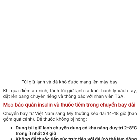
Túi giữ lạnh và đá khô được mang lên máy bay
Khi qua điểm an ninh, tách túi giữ lạnh ra khỏi hành lý xách tay,
đặt lên băng chuyền riêng và thông báo với nhân viên TSA.
Mẹo bảo quản insulin và thuốc tiêm trong chuyến bay dài
Chuyến bay từ Việt Nam sang Mỹ thường kéo dài 14–18 giờ (bao
gồm quá cảnh). Để thuốc không bị hỏng:
Dùng túi giữ lạnh chuyên dụng có khả năng duy trì 2–8°C
trong ít nhất 24 giờ
Không để thuốc tiếp xúc trực tiếp với đá (có thể làm đông