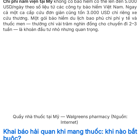
Chi phí nằm viện tại Mỹ
không có bảo hiểm có thể lên đến 5.000
USD/ngày theo số liệu từ các công ty bảo hiểm Việt Nam. Ngay
cả một ca cấp cứu đơn giản cũng tốn 3.000 USD chỉ riêng xe
cứu thương. Một gói bảo hiểm du lịch bao phủ chi phí y tế và
thuốc men — thường chỉ vài trăm nghìn đồng cho chuyến đi 2–3
tuần — là khoản đầu tư nhỏ nhưng quan trọng.
Quầy nhà thuốc tại Mỹ — Walgreens pharmacy (Nguồn:
Internet)
Khai báo hải quan khi mang thuốc: khi nào bắt
buộc?