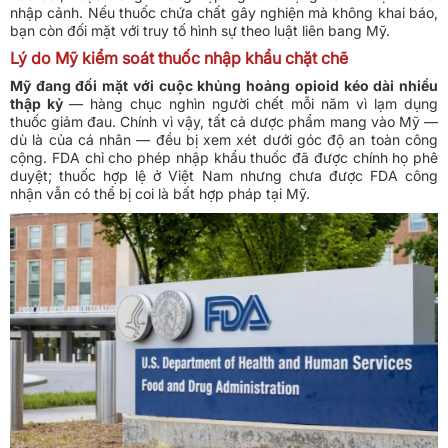
nhập cảnh. Nếu thuốc chứa chất gây nghiện mà không khai báo,
bạn còn đối mặt với truy tố hình sự theo luật liên bang Mỹ.
Lý do Mỹ kiểm soát thuốc nhập khẩu chặt chẽ
Mỹ đang đối mặt với cuộc khủng hoảng opioid kéo dài nhiều
thập kỷ
— hàng chục nghìn người chết mỗi năm vì lạm dụng
thuốc giảm đau. Chính vì vậy, tất cả dược phẩm mang vào Mỹ —
dù là của cá nhân — đều bị xem xét dưới góc độ an toàn công
cộng. FDA chỉ cho phép nhập khẩu thuốc đã được chính họ phê
duyệt; thuốc hợp lệ ở Việt Nam nhưng chưa được FDA công
nhận vẫn có thể bị coi là bất hợp pháp tại Mỹ.