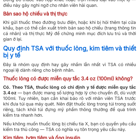
điều này gây nghi ngờ cho nhân viên hải quan.
Bản sao hộ chiếu và thị thực
Khi gửi thuốc theo đường bưu điện, hoặc khi bị hỏi thêm tại cửa
khẩu, bạn có thể cần xuất trình bản sao hộ chiếu (trang thông tin
cá nhân) và thị thực Mỹ để chứng minh mục đích lưu trú và thời
gian ở lại.
Quy định TSA với thuốc lỏng, kim tiêm và thiết
bị y tế
Đây là nhóm quy định hay gây nhầm lẫn nhất vì TSA có nhiều
ngoại lệ dành riêng cho bệnh nhân.
Thuốc lỏng có được miễn quy tắc 3.4 oz (100ml) không?
Có. Theo TSA, thuốc lỏng có chỉ định y tế được miễn quy tắc
3.4 oz
— bạn được mang số lượng hợp lý cho chuyến đi, dù vượt
100ml. Tuy nhiên, bạn cần khai báo rõ với nhân viên TSA trước
khi đưa túi qua máy quét. Nên đặt thuốc lỏng trong túi trong suốt
riêng, tách khỏi túi đựng mỹ phẩm thông thường để quá trình
kiểm tra nhanh hơn.
Nếu không muốn thuốc lỏng bị chiếu tia X, bạn có quyền yêu cầu
kiểm tra thủ công — TSA có nghĩa vụ tôn trọng yêu cầu này.
Kim tiêm, bơm tiêm và ống insulin