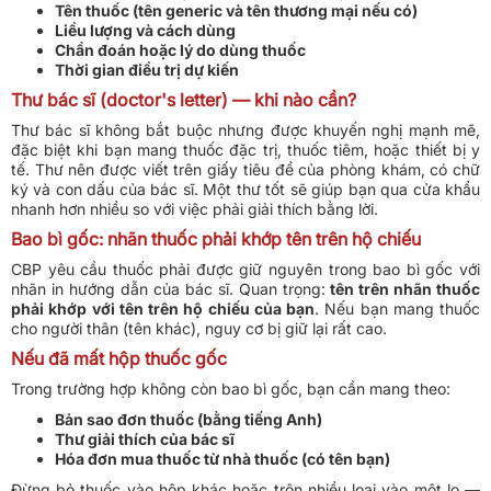
Tên thuốc (tên generic và tên thương mại nếu có)
Liều lượng và cách dùng
Chẩn đoán hoặc lý do dùng thuốc
Thời gian điều trị dự kiến
Thư bác sĩ (doctor's letter) — khi nào cần?
Thư bác sĩ không bắt buộc nhưng được khuyến nghị mạnh mẽ,
đặc biệt khi bạn mang thuốc đặc trị, thuốc tiêm, hoặc thiết bị y
tế. Thư nên được viết trên giấy tiêu đề của phòng khám, có chữ
ký và con dấu của bác sĩ. Một thư tốt sẽ giúp bạn qua cửa khẩu
nhanh hơn nhiều so với việc phải giải thích bằng lời.
Bao bì gốc: nhãn thuốc phải khớp tên trên hộ chiếu
CBP yêu cầu thuốc phải được giữ nguyên trong bao bì gốc với
nhãn in hướng dẫn của bác sĩ. Quan trọng:
tên trên nhãn thuốc
phải khớp với tên trên hộ chiếu của bạn
. Nếu bạn mang thuốc
cho người thân (tên khác), nguy cơ bị giữ lại rất cao.
Nếu đã mất hộp thuốc gốc
Trong trường hợp không còn bao bì gốc, bạn cần mang theo:
Bản sao đơn thuốc (bằng tiếng Anh)
Thư giải thích của bác sĩ
Hóa đơn mua thuốc từ nhà thuốc (có tên bạn)
Đừng bỏ thuốc vào hộp khác hoặc trộn nhiều loại vào một lọ —