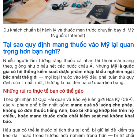
Du khách chuẩn bị hành lý và thuốc men trước chuyến bay đi Mỹ
(Nguồn: Internet)
Tại sao quy định mang thuốc vào Mỹ lại quan
trọng hơn bạn nghĩ?
Nhiều người lầm tưởng rằng thuốc cá nhân thì thoải mái mang
theo, giống như ở hầu hết các nước châu Á. Nhưng
Mỹ là quốc
gia có hệ thống kiểm soát dược phẩm nhập khẩu nghiêm ngặt
bậc nhất thế giới
— mọi loại thuốc vào Mỹ đều phải tuân thủ quy
định của ít nhất một, thường là hai đến ba cơ quan liên bang.
Những rủi ro thực tế bạn có thể gặp
Theo ghi nhận từ Cục Hải quan và Bảo vệ Biên giới Hoa Kỳ (CBP),
các vi phạm phổ biến nhất gồm:
mang quá số lượng cho phép,
không có đơn thuốc tiếng Anh, bao bì không khớp tên trên hộ
chiếu, hoặc mang thuốc chứa chất kiểm soát mà không khai
báo.
Hậu quả có thể là thuốc bị tịch thu tại chỗ, bị giữ lại để kiểm tra
kéo dài, hoặc trong trường hợp nghiêm trọng hơn — bị từ chối