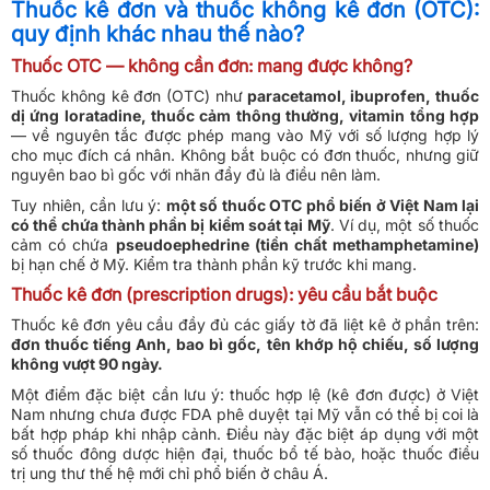
Thuốc kê đơn và thuốc không kê đơn (OTC):
quy định khác nhau thế nào?
Thuốc OTC — không cần đơn: mang được không?
Thuốc không kê đơn (OTC) như
paracetamol, ibuprofen, thuốc
dị ứng loratadine, thuốc cảm thông thường, vitamin tổng hợp
— về nguyên tắc được phép mang vào Mỹ với số lượng hợp lý
cho mục đích cá nhân. Không bắt buộc có đơn thuốc, nhưng giữ
nguyên bao bì gốc với nhãn đầy đủ là điều nên làm.
Tuy nhiên, cần lưu ý:
một số thuốc OTC phổ biến ở Việt Nam lại
có thể chứa thành phần bị kiểm soát tại Mỹ
.
Ví dụ,
một số thuốc
cảm có chứa
pseudoephedrine (tiền chất methamphetamine)
bị hạn chế ở Mỹ. Kiểm tra thành phần kỹ trước khi mang.
Thuốc kê đơn (prescription drugs): yêu cầu bắt buộc
Thuốc kê đơn yêu cầu đầy đủ các giấy tờ đã liệt kê ở phần trên:
đơn thuốc tiếng Anh, bao bì gốc, tên khớp hộ chiếu, số lượng
không vượt 90 ngày.
Một điểm đặc biệt cần lưu ý: thuốc hợp lệ (kê đơn được) ở Việt
Nam nhưng chưa được FDA phê duyệt tại Mỹ vẫn có thể bị coi là
bất hợp pháp khi nhập cảnh. Điều này đặc biệt áp dụng với một
số thuốc đông dược hiện đại, thuốc bổ tế bào, hoặc thuốc điều
trị ung thư thế hệ mới chỉ phổ biến ở châu Á.