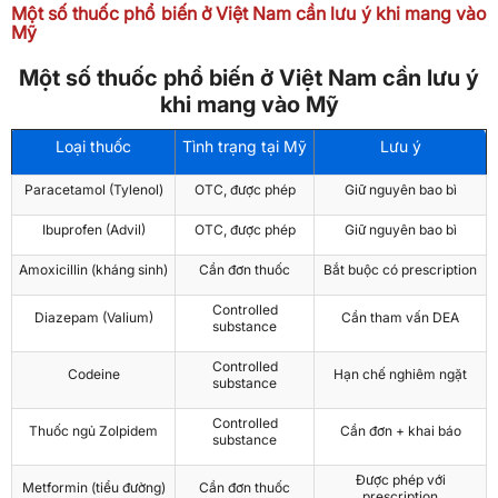
Một số thuốc phổ biến ở Việt Nam cần lưu ý khi mang vào
Mỹ
Một số thuốc phổ biến ở Việt Nam cần lưu ý
khi mang vào Mỹ
Loại thuốc
Tình trạng tại Mỹ
Lưu ý
Paracetamol (Tylenol)
OTC, được phép
Giữ nguyên bao bì
Ibuprofen (Advil)
OTC, được phép
Giữ nguyên bao bì
Amoxicillin (kháng sinh)
Cần đơn thuốc
Bắt buộc có prescription
Controlled
Diazepam (Valium)
Cần tham vấn DEA
substance
Controlled
Codeine
Hạn chế nghiêm ngặt
substance
Controlled
Thuốc ngủ Zolpidem
Cần đơn + khai báo
substance
Được phép với
Metformin (tiểu đường)
Cần đơn thuốc
prescription