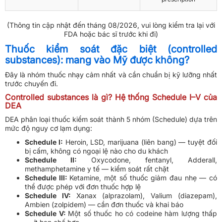
(Thông tin cập nhật đến tháng 08/2026, vui lòng kiểm tra lại với
FDA hoặc bác sĩ trước khi đi)
Thuốc kiểm soát đặc biệt (controlled
substances): mang vào Mỹ được không?
Đây là nhóm thuốc nhạy cảm nhất và cần chuẩn bị kỹ lưỡng nhất
trước chuyến đi.
Controlled substances là gì? Hệ thống Schedule I–V của
DEA
DEA phân loại thuốc kiểm soát thành 5 nhóm (Schedule) dựa trên
mức độ nguy cơ lạm dụng:
Schedule I:
Heroin, LSD, marijuana (liên bang) — tuyệt đối
bị cấm, không có ngoại lệ nào cho du khách
Schedule II:
Oxycodone, fentanyl, Adderall,
methamphetamine y tế — kiểm soát rất chặt
Schedule III:
Ketamine, một số thuốc giảm đau nhẹ — có
thể được phép với đơn thuốc hợp lệ
Schedule IV:
Xanax (alprazolam), Valium (diazepam),
Ambien (zolpidem) — cần đơn thuốc và khai báo
Schedule V:
Một số thuốc ho có codeine hàm lượng thấp