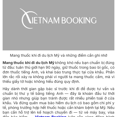
Mang thuốc khi đi du lịch Mỹ và những điểm cần ghi nhớ
Mang thuốc khi đi du lịch Mỹ
không khó nếu bạn chuẩn bị đúng
từ đầu: tuân thủ giới hạn 90 ngày, giữ thuốc trong bao bì gốc, có
đơn thuốc tiếng Anh, và khai báo trung thực tại cửa khẩu. Phần
lớn rắc rối xảy ra không phải vì người ta mang thuốc cấm, mà vì
thiếu giấy tờ hoặc không hiểu đúng quy định.
Hãy dành thời gian gặp bác sĩ trước khi đi để được tư vấn và
chuẩn bị thư y tế bằng tiếng Anh — đây là khoản đầu tư thời
gian nhỏ nhưng giúp bạn tránh được rất nhiều phiền toái ở cửa
khẩu. Và đừng quên mua bảo hiểm du lịch có bao gồm chi phí y
tế, phòng trường hợp hết thuốc hoặc cần khám bệnh tại Mỹ. Nếu
bạn cần hỗ trợ lên kế hoạch chuyến đi — từ vé máy bay, visa
đến bảo hiểm —
Vietnam Booking
luôn sẵn sàng đồng hành