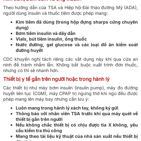
Theo hướng dẫn của TSA và Hiệp hội Đái tháo đường Mỹ (ADA),
người dùng insulin và thuốc tiêm được phép mang:
Kim tiêm đã dùng (trong hộp đựng sharps cứng chuyên
dụng)
Bơm tiêm insulin và dây dẫn
Vials, bút tiêm insulin, ống thuốc
Nước đường, gel glucose và các loại đồ ăn kiểm soát
đường huyết
CDC khuyến nghị tách riêng các vật dụng này khi qua cửa an
ninh để tránh nhầm lẫn. Không bắt buộc xuất trình đơn thuốc,
nhưng có thì sẽ nhanh hơn.
Thiết bị y tế gắn trên người hoặc trong hành lý
Các thiết bị như máy bơm insulin (insulin pump), máy đo đường
huyết liên tục (CGM), máy CPAP trị ngưng thở khi ngủ đều được
phép mang lên máy bay nhưng cần lưu ý:
Luôn mang trong hành lý xách tay, không ký gửi
Thông báo với nhân viên TSA trước khi qua máy quét về
thiết bị gắn trên người
Nếu không chắc thiết bị có chịu được tia X không, yêu
cầu kiểm tra thủ công
Mang theo tài liệu kỹ thuật của nhà sản xuất nếu thiết bị