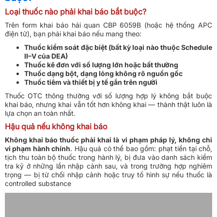
Loại thuốc nào phải khai báo bắt buộc?
Trên form khai báo hải quan CBP 6059B (hoặc hệ thống APC
điện tử), bạn phải khai báo nếu mang theo:
Thuốc kiểm soát đặc biệt (bất kỳ loại nào thuộc Schedule
II–V của DEA)
Thuốc kê đơn với số lượng lớn hoặc bất thường
Thuốc dạng bột, dạng lỏng không rõ nguồn gốc
Thuốc tiêm và thiết bị y tế gắn trên người
Thuốc OTC thông thường với số lượng hợp lý không bắt buộc
khai báo, nhưng khai vẫn tốt hơn không khai — thành thật luôn là
lựa chọn an toàn nhất.
Hậu quả nếu không khai báo
Không khai báo thuốc phải khai là vi phạm pháp lý, không chỉ
vi phạm hành chính
. Hậu quả có thể bao gồm: phạt tiền tại chỗ,
tịch thu toàn bộ thuốc trong hành lý, bị đưa vào danh sách kiểm
tra kỹ ở những lần nhập cảnh sau, và trong trường hợp nghiêm
trọng — bị từ chối nhập cảnh hoặc truy tố hình sự nếu thuốc là
controlled substance