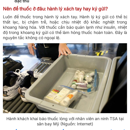
đặc thù
Nên để thuốc ở đâu: hành lý xách tay hay ký gửi?
Luôn để thuốc trong hành lý xách tay. Hành lý ký gửi có thể bị
thất lạc, bị chậm trễ, hoặc chịu nhiệt độ khắc nghiệt trong
khoang hàng hóa. Với thuốc cần bảo quản lạnh như insulin, nhiệt
độ trong khoang ký gửi có thể làm hỏng thuốc hoàn toàn. Đây là
nguyên tắc không có ngoại lệ.
Hành khách khai báo thuốc lỏng với nhân viên an ninh TSA tại
sân bay Mỹ (Nguồn: Internet)