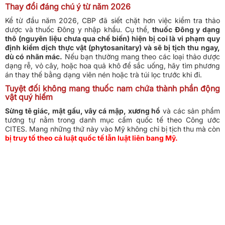
Thay đổi đáng chú ý từ năm 2026
Kể từ đầu năm 2026, CBP đã siết chặt hơn việc kiểm tra thảo
dược và thuốc Đông y nhập khẩu. Cụ thể,
thuốc Đông y dạng
thô (nguyên liệu chưa qua chế biến) hiện bị coi là vi phạm quy
định kiểm dịch thực vật (phytosanitary) và sẽ bị tịch thu ngay,
dù có nhãn mác.
Nếu bạn thường mang theo các loại thảo dược
dạng rễ, vỏ cây, hoặc hoa quả khô để sắc uống, hãy tìm phương
án thay thế bằng dạng viên nén hoặc trà túi lọc trước khi đi.
Tuyệt đối không mang thuốc nam chứa thành phần động
vật quý hiếm
Sừng tê giác, mật gấu, vây cá mập, xương hổ
và các sản phẩm
tương tự nằm trong danh mục cấm quốc tế theo Công ước
CITES. Mang những thứ này vào Mỹ không chỉ bị tịch thu mà còn
bị truy tố theo cả luật quốc tế lẫn luật liên bang Mỹ.