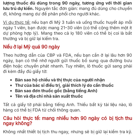
lượng thuốc đủ dùng trong 90 ngày, tương ứng với thời gian
lưu trú dự kiến.
Nguyên tắc đơn giản: mang đủ dùng cho chuyến
đi, không mang dư để phân phối cho người khác.
Ví dụ thực tế:
nếu bạn đi Mỹ 3 tuần và uống thuốc huyết áp mỗi
ngày 1 viên, bạn được mang 21–30 viên (có thể cộng thêm một ít
dự phòng hợp lý). Mang theo cả lọ 180 viên có thể bị coi là bất
thường và bị giữ lại kiểm tra.
Nếu ở lại Mỹ quá 90 ngày
Theo hướng dẫn của CBP và FDA,
nếu bạn cần ở lại lâu hơn 90
ngày, bạn có thể nhờ người gửi thuốc bổ sung qua đường bưu
điện hoặc chuyển phát nhanh
. Tuy nhiên, lô thuốc gửi sang phải
đi kèm đầy đủ giấy tờ:
Bản sao hộ chiếu và thị thực của người nhận
Thư của bác sĩ điều trị, giải thích lý do cần thuốc
Bản sao đơn thuốc gốc (bằng tiếng Anh)
Tên và địa chỉ nhà sản xuất thuốc
Tất cả giấy tờ phải bằng tiếng Anh. Thiếu bất kỳ tài liệu nào, lô
hàng có thể bị FDA từ chối thông quan.
Câu hỏi thực tế: mang nhiều hơn 90 ngày có bị tịch thu
ngay không?
Không nhất thiết bị tịch thu ngay, nhưng sẽ bị giữ lại kiểm tra kỹ.