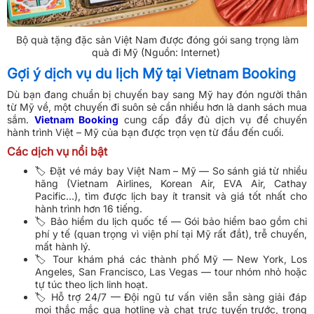
Bộ quà tặng đặc sản Việt Nam được đóng gói sang trọng làm
quà đi Mỹ (Nguồn: Internet)
Gợi ý dịch vụ du lịch Mỹ tại Vietnam Booking
Dù bạn đang chuẩn bị chuyến bay sang Mỹ hay đón người thân
từ Mỹ về, một chuyến đi suôn sẻ cần nhiều hơn là danh sách mua
sắm.
Vietnam Booking
cung cấp đầy đủ dịch vụ để chuyến
hành trình Việt – Mỹ của bạn được trọn vẹn từ đầu đến cuối.
Các dịch vụ nổi bật
🏷️ Đặt vé máy bay Việt Nam – Mỹ — So sánh giá từ nhiều
hãng (Vietnam Airlines, Korean Air, EVA Air, Cathay
Pacific…), tìm được lịch bay ít transit và giá tốt nhất cho
hành trình hơn 16 tiếng.
🏷️ Bảo hiểm du lịch quốc tế — Gói bảo hiểm bao gồm chi
phí y tế (quan trọng vì viện phí tại Mỹ rất đắt), trễ chuyến,
mất hành lý.
🏷️ Tour khám phá các thành phố Mỹ — New York, Los
Angeles, San Francisco, Las Vegas — tour nhóm nhỏ hoặc
tự túc theo lịch linh hoạt.
🏷️ Hỗ trợ 24/7 — Đội ngũ tư vấn viên sẵn sàng giải đáp
mọi thắc mắc qua hotline và chat trực tuyến trước, trong