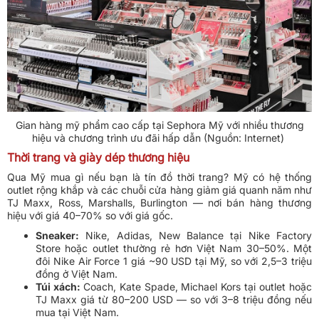
Gian hàng mỹ phẩm cao cấp tại Sephora Mỹ với nhiều thương
hiệu và chương trình ưu đãi hấp dẫn (Nguồn: Internet)
Thời trang và giày dép thương hiệu
Qua Mỹ mua gì nếu bạn là tín đồ thời trang? Mỹ có hệ thống
outlet rộng khắp và các chuỗi cửa hàng giảm giá quanh năm như
TJ Maxx, Ross, Marshalls, Burlington — nơi bán hàng thương
hiệu với giá 40–70% so với giá gốc.
Sneaker:
Nike, Adidas, New Balance tại Nike Factory
Store hoặc outlet thường rẻ hơn Việt Nam 30–50%. Một
đôi Nike Air Force 1 giá ~90 USD tại Mỹ, so với 2,5–3 triệu
đồng ở Việt Nam.
Túi xách:
Coach, Kate Spade, Michael Kors tại outlet hoặc
TJ Maxx giá từ 80–200 USD — so với 3–8 triệu đồng nếu
mua tại Việt Nam.