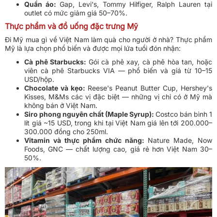
Quần áo:
Gap, Levi's, Tommy Hilfiger, Ralph Lauren tại
outlet có mức giảm giá 50–70%.
Thực phẩm và đồ uống đặc trưng Mỹ
Đi Mỹ mua gì về Việt Nam làm quà cho người ở nhà? Thực phẩm
Mỹ là lựa chọn phổ biến và được mọi lứa tuổi đón nhận:
Cà phê Starbucks:
Gói cà phê xay, cà phê hòa tan, hoặc
viên cà phê Starbucks VIA — phổ biến và giá từ 10–15
USD/hộp.
Chocolate và kẹo:
Reese's Peanut Butter Cup, Hershey's
Kisses, M&Ms các vị đặc biệt — những vị chỉ có ở Mỹ mà
không bán ở Việt Nam.
Siro phong nguyên chất (Maple Syrup):
Costco bán bình 1
lít giá ~15 USD, trong khi tại Việt Nam giá lên tới 200.000–
300.000 đồng cho 250ml.
Vitamin và thực phẩm chức năng:
Nature Made, Now
Foods, GNC — chất lượng cao, giá rẻ hơn Việt Nam 30–
50%.