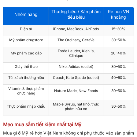
Thương hiệu / Sản phẩm
Rẻ hơn VN
Nhóm hàng
tiêu biểu
khoảng
Điện tử
iPhone, MacBook, AirPods
15–30%
Mỹ phẩm drugstore
The Ordinary, CeraVe
30–50%
Estée Lauder, Kiehl's,
Mỹ phẩm cao cấp
20–40%
Clinique
Giày thể thao
Nike, Adidas (outlet)
30–50%
Túi xách thương hiệu
Coach, Kate Spade (outlet)
40–60%
Vitamin & thực phẩm
Nature Made, Now Foods
30–50%
chức năng
Maple Syrup, hạt khô, thực
Thực phẩm nhập khẩu
30–50%
phẩm hữu cơ
Mẹo mua sắm tiết kiệm nhất tại Mỹ
Mua gì ở Mỹ rẻ hơn Việt Nam không chỉ phụ thuộc vào sản phẩm