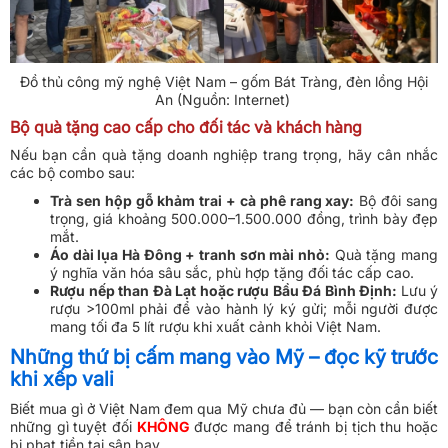
Đồ thủ công mỹ nghệ Việt Nam – gốm Bát Tràng, đèn lồng Hội
An (Nguồn: Internet)
Bộ quà tặng cao cấp cho đối tác và khách hàng
Nếu bạn cần quà tặng doanh nghiệp trang trọng, hãy cân nhắc
các bộ combo sau:
Trà sen hộp gỗ khảm trai + cà phê rang xay:
Bộ đôi sang
trọng, giá khoảng 500.000–1.500.000 đồng, trình bày đẹp
mắt.
Áo dài lụa Hà Đông + tranh sơn mài nhỏ:
Quà tặng mang
ý nghĩa văn hóa sâu sắc, phù hợp tặng đối tác cấp cao.
Rượu nếp than Đà Lạt hoặc rượu Bầu Đá Bình Định:
Lưu ý
rượu >100ml phải để vào hành lý ký gửi; mỗi người được
mang tối đa 5 lít rượu khi xuất cảnh khỏi Việt Nam.
Những thứ bị cấm mang vào Mỹ – đọc kỹ trước
khi xếp vali
Biết mua gì ở Việt Nam đem qua Mỹ chưa đủ — bạn còn cần biết
những gì tuyệt đối
KHÔNG
được mang để tránh bị tịch thu hoặc
bị phạt tiền tại sân bay.