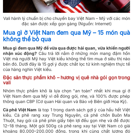
Vali hành lý chuẩn bị cho chuyến bay Việt Nam – Mỹ với các món
đặc sản được xếp gọn gàng (Nguồn: Internet)
Mua gì ở Việt Nam đem qua Mỹ – 15 món quà
không thể bỏ qua
Mua gì đem qua Mỹ để vừa qua được hải quan, vừa khiến người
nhận xúc động?
Câu trả lời nằm ở những món mang đậm hồn
Việt mà người Mỹ hay Việt kiều không thể tìm mua ở siêu thị nào
bên đó. Dưới đây là 15 gợi ý được chắt lọc từ kinh nghiệm thực tế
của hàng nghìn Việt kiều.
Đặc sản thực phẩm khô – hương vị quê nhà gói gọn trong
vali
Nhóm thực phẩm khô là lựa chọn "an toàn" nhất khi mua gì ở
Việt Nam đem qua Mỹ vì dễ đóng gói, nhẹ, và 100% được phép
thông quan CBP (Cơ quan Hải quan và Bảo vệ Biên giới Hoa Kỳ).
Cà phê Việt Nam
là top 1 trong danh sách gợi ý của hầu hết Việt
kiều. Cà phê rang xay Trung Nguyên, cà phê chồn Buôn Ma
Thuột, hay gói cà phê phin giấy tiện lợi đều gọn nhẹ và để được
12–18 tháng. Một gói 500g cà phê rang xay tại Việt Nam có giá
khoảng 80.000–200.000 đồng, trong khi cùng chất lượng đó