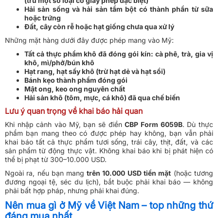
(trừ một số loại có giấy phép đặc biệt)
Hải sản sống và hải sản tẩm bột có thành phần từ sữa
hoặc trứng
Đất, cây còn rễ hoặc hạt giống chưa qua xử lý
Những mặt hàng dưới đây được phép mang vào Mỹ:
Tất cả thực phẩm khô đã đóng gói kín: cà phê, trà, gia vị
khô, mì/phở/bún khô
Hạt rang, hạt sấy khô (trừ hạt dẻ và hạt sồi)
Bánh kẹo thành phẩm đóng gói
Mật ong, keo ong nguyên chất
Hải sản khô (tôm, mực, cá khô) đã qua chế biến
Lưu ý quan trọng về khai báo hải quan
Khi nhập cảnh vào Mỹ, bạn sẽ điền
CBP Form 6059B
. Dù thực
phẩm bạn mang theo có được phép hay không, bạn vẫn phải
khai báo tất cả thực phẩm tươi sống, trái cây, thịt, đất, và các
sản phẩm từ động thực vật. Không khai báo khi bị phát hiện có
thể bị phạt từ 300–10.000 USD.
Ngoài ra, nếu bạn mang
trên 10.000 USD tiền mặt
(hoặc tương
đương ngoại tệ, séc du lịch), bắt buộc phải khai báo — không
phải bất hợp pháp, nhưng phải khai đúng.
Nên mua gì ở Mỹ về Việt Nam – top những thứ
đáng mua nhất