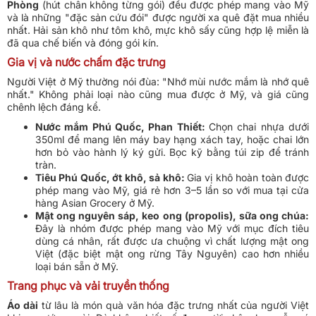
Phòng
(hút chân không từng gói) đều được phép mang vào Mỹ
và là những "đặc sản cứu đói" được người xa quê đặt mua nhiều
nhất. Hải sản khô như tôm khô, mực khô sấy cũng hợp lệ miễn là
đã qua chế biến và đóng gói kín.
Gia vị và nước chấm đặc trưng
Người Việt ở Mỹ thường nói đùa: "Nhớ mùi nước mắm là nhớ quê
nhất." Không phải loại nào cũng mua được ở Mỹ, và giá cũng
chênh lệch đáng kể.
Nước mắm Phú Quốc, Phan Thiết:
Chọn chai nhựa dưới
350ml để mang lên máy bay hạng xách tay, hoặc chai lớn
hơn bỏ vào hành lý ký gửi. Bọc kỹ bằng túi zip để tránh
tràn.
Tiêu Phú Quốc, ớt khô, sả khô:
Gia vị khô hoàn toàn được
phép mang vào Mỹ, giá rẻ hơn 3–5 lần so với mua tại cửa
hàng Asian Grocery ở Mỹ.
Mật ong nguyên sáp, keo ong (propolis), sữa ong chúa:
Đây là nhóm được phép mang vào Mỹ với mục đích tiêu
dùng cá nhân, rất được ưa chuộng vì chất lượng mật ong
Việt (đặc biệt mật ong rừng Tây Nguyên) cao hơn nhiều
loại bán sẵn ở Mỹ.
Trang phục và vải truyền thống
Áo dài
từ lâu là món quà văn hóa đặc trưng nhất của người Việt