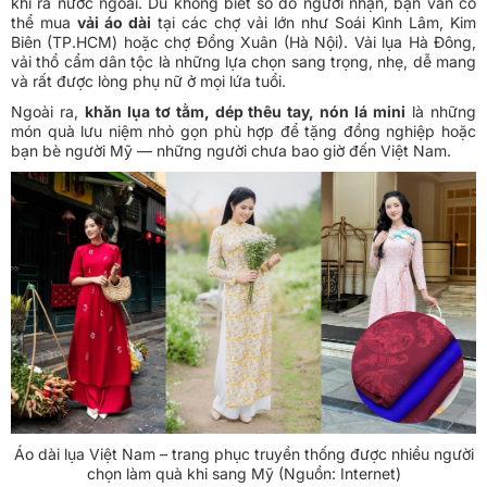
khi ra nước ngoài. Dù không biết số đo người nhận, bạn vẫn có
thể mua
vải áo dài
tại các chợ vải lớn như Soái Kình Lâm, Kim
Biên (TP.HCM) hoặc chợ Đồng Xuân (Hà Nội). Vải lụa Hà Đông,
vải thổ cẩm dân tộc là những lựa chọn sang trọng, nhẹ, dễ mang
và rất được lòng phụ nữ ở mọi lứa tuổi.
Ngoài ra,
khăn lụa tơ tằm, dép thêu tay, nón lá mini
là những
món quà lưu niệm nhỏ gọn phù hợp để tặng đồng nghiệp hoặc
bạn bè người Mỹ — những người chưa bao giờ đến Việt Nam.
Áo dài lụa Việt Nam – trang phục truyền thống được nhiều người
chọn làm quà khi sang Mỹ (Nguồn: Internet)