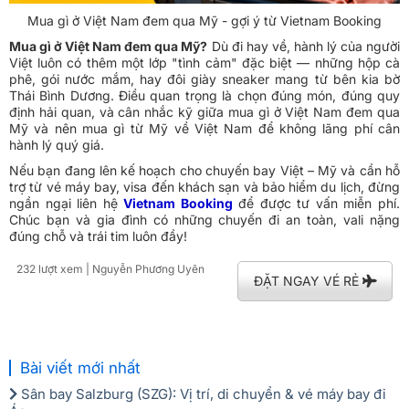
Mua gì ở Việt Nam đem qua Mỹ - gợi ý từ Vietnam Booking
Mua gì ở Việt Nam đem qua Mỹ?
Dù đi hay về, hành lý của người
Việt luôn có thêm một lớp "tình cảm" đặc biệt — những hộp cà
phê, gói nước mắm, hay đôi giày sneaker mang từ bên kia bờ
Thái Bình Dương. Điều quan trọng là chọn đúng món, đúng quy
định hải quan, và cân nhắc kỹ giữa mua gì ở Việt Nam đem qua
Mỹ và nên mua gì từ Mỹ về Việt Nam để không lãng phí cân
hành lý quý giá.
Nếu bạn đang lên kế hoạch cho chuyến bay Việt – Mỹ và cần hỗ
trợ từ vé máy bay, visa đến khách sạn và bảo hiểm du lịch, đừng
ngần ngại liên hệ
Vietnam Booking
để được tư vấn miễn phí.
Chúc bạn và gia đình có những chuyến đi an toàn, vali nặng
đúng chỗ và trái tim luôn đầy!
232 lượt xem
| Nguyễn Phương Uyên
ĐẶT NGAY VÉ RẺ
Bài viết mới nhất
Sân bay Salzburg (SZG): Vị trí, di chuyển & vé máy bay đi