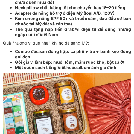
chưa quen mua đồ)
Neck pillow chất lượng tốt cho chuyến bay 16–20 tiếng
Adapter đa năng hỗ trợ ổ điện Mỹ (loại A/B, 120V)
Kem chống nắng SPF 50+ và thuốc cảm, đau đầu cơ bản
(thuốc tại Mỹ đắt và cần toa)
Thẻ quà tặng nạp tiền Grab/ví điện tử để dùng những
ngày cuối ở Việt Nam
Quà "hương vị quê nhà" khi họ đã sang Mỹ:
Combo đặc sản đóng hộp: cà phê + trà + bánh kẹo đóng
gói đẹp
Gói gia vị làm bếp: muối tôm, mắm ruốc khô, bột sả ớt
Một cuốn sách tiếng Việt hoặc album ảnh gia đình