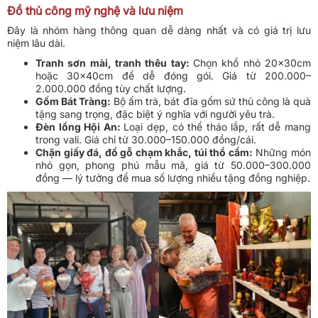
Đồ thủ công mỹ nghệ và lưu niệm
Đây là nhóm hàng thông quan dễ dàng nhất và có giá trị lưu
niệm lâu dài.
Tranh sơn mài, tranh thêu tay:
Chọn khổ nhỏ 20x30cm
hoặc 30x40cm để dễ đóng gói. Giá từ 200.000–
2.000.000 đồng tùy chất lượng.
Gốm Bát Tràng:
Bộ ấm trà, bát đĩa gốm sứ thủ công là quà
tặng sang trọng, đặc biệt ý nghĩa với người yêu trà.
Đèn lồng Hội An:
Loại dẹp, có thể tháo lắp, rất dễ mang
trong vali. Giá chỉ từ 30.000–150.000 đồng/cái.
Chặn giấy đá, đồ gỗ chạm khắc, túi thổ cẩm:
Những món
nhỏ gọn, phong phú mẫu mã, giá từ 50.000–300.000
đồng — lý tưởng để mua số lượng nhiều tặng đồng nghiệp.