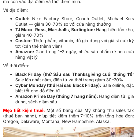
mà còn vào địa điểm và thời điểm mua.
Về địa điểm:
Outlet:
Nike Factory Store, Coach Outlet, Michael Kors
Outlet — giảm 30–70% so với cửa hàng thường
TJ Maxx, Ross, Marshalls, Burlington:
Hàng hiệu tồn kho,
giảm 40–70%
Costco:
Thực phẩm, vitamin, đồ gia dụng với giá sỉ cực kỳ
tốt (cần thẻ thành viên)
Amazon:
Giao trong 1–2 ngày, nhiều sản phẩm rẻ hơn cửa
hàng vật lý
Về thời điểm:
Black Friday (thứ Sáu sau Thanksgiving cuối tháng 11):
Sale lớn nhất năm, điện tử và thời trang giảm 30–70%
Cyber Monday (thứ Hai sau Black Friday):
Sale online, đặc
biệt tốt cho đồ điện tử
Amazon Prime Day (tháng 7 hàng năm):
Hàng điện tử, gia
dụng, sách giảm sâu
Mẹo tiết kiệm thuế:
Một số bang của Mỹ không thu sales tax
(thuế bán hàng), giúp tiết kiệm thêm 7–10% trên tổng hóa đơn:
Oregon, Delaware, Montana, New Hampshire, Alaska.