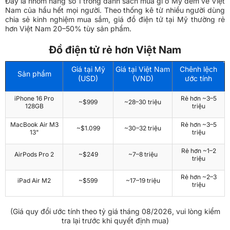
Đây là nhóm hàng số 1 trong danh sách mua gì ở Mỹ đem về Việt
Nam của hầu hết mọi người. Theo thống kê từ nhiều người dùng
chia sẻ kinh nghiệm mua sắm, giá đồ điện tử tại Mỹ thường rẻ
hơn Việt Nam 20–50% tùy sản phẩm.
Đồ điện tử rẻ hơn Việt Nam
Giá tại Mỹ
Giá tại Việt Nam
Chênh lệch
Sản phẩm
(USD)
(VND)
ước tính
iPhone 16 Pro
Rẻ hơn ~3–5
~$999
~28–30 triệu
128GB
triệu
MacBook Air M3
Rẻ hơn ~3–5
~$1.099
~30–32 triệu
13"
triệu
Rẻ hơn ~1–2
AirPods Pro 2
~$249
~7–8 triệu
triệu
Rẻ hơn ~2–3
iPad Air M2
~$599
~17–19 triệu
triệu
(Giá quy đổi ước tính theo tỷ giá tháng 08/2026, vui lòng kiểm
tra lại trước khi quyết định mua)