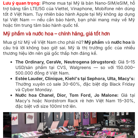
Lưu ý quan trọng:
iPhone mua tại Mỹ là bản Nano-SIM/eSIM, hỗ
trợ băng tần LTE/5G của Viettel, Vinaphone, Mobifone nên dùng
tốt ở Việt Nam. Tuy nhiên bảo hành Apple tại Mỹ không áp dụng
tại Việt Nam — nếu cần bảo hành, bạn phải mang máy về Mỹ
hoặc tìm trung tâm bảo hành quốc tế.
Mỹ phẩm và nước hoa – chính hãng, giá tốt hơn
Mua gì từ Mỹ về Việt Nam cho phái nữ?
Mỹ phẩm
và
nước hoa
là
câu trả lời không bao giờ sai. Mỹ là thị trường gốc của nhiều
thương hiệu lớn nên giá gốc thấp hơn đáng kể.
The Ordinary, CeraVe, Neutrogena (drugstore):
Giá 5–15
USD/sản phẩm tại CVS, Walgreens — so với 150.000–
500.000 đồng ở Việt Nam.
Estée Lauder, Clinique, Kiehl's tại Sephora, Ulta, Macy's:
Thường xuyên có sale 30–60%, đặc biệt dịp Black Friday
và Cyber Monday.
Nước hoa Chanel, Dior, Tom Ford, Jo Malone:
Giá tại
Macy's hoặc Nordstrom Rack rẻ hơn Việt Nam 15–30%,
đặc biệt với size 100ml trở lên.