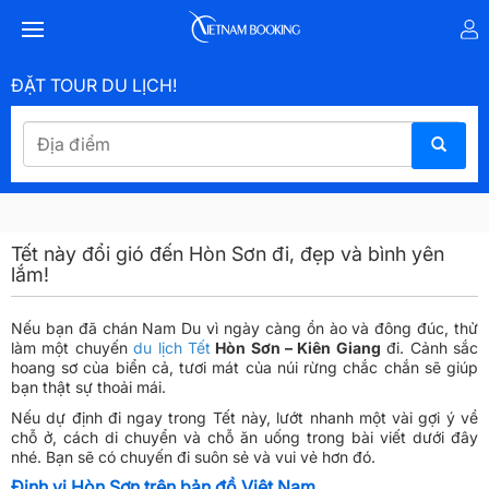
ĐẶT TOUR DU LỊCH!
Tết này đổi gió đến Hòn Sơn đi, đẹp và bình yên
lắm!
Nếu bạn đã chán Nam Du vì ngày càng ồn ào và đông đúc, thử
làm một chuyến
du lịch Tết
Hòn Sơn – Kiên Giang
đi. Cảnh sắc
hoang sơ của biển cả, tươi mát của núi rừng chắc chắn sẽ giúp
bạn thật sự thoải mái.
Nếu dự định đi ngay trong Tết này, lướt nhanh một vài gợi ý về
chỗ ở, cách di chuyển và chỗ ăn uống trong bài viết dưới đây
nhé. Bạn sẽ có chuyến đi suôn sẻ và vui vẻ hơn đó.
Định vị Hòn Sơn trên bản đồ Việt Nam