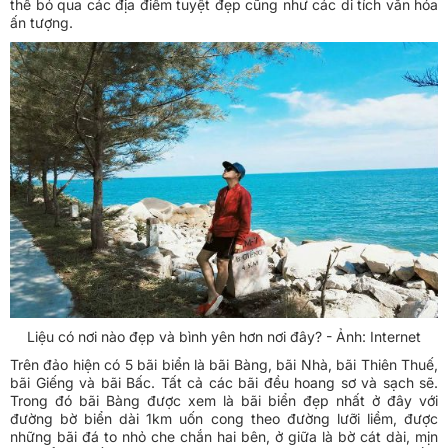
thể bỏ qua các địa điểm tuyệt đẹp cũng như các di tích văn hóa
ấn tượng.
Liệu có nơi nào đẹp và bình yên hơn nơi đây? - Ảnh: Internet
Trên đảo hiện có 5 bãi biển là bãi Bàng, bãi Nhà, bãi Thiên Thuế,
bãi Giếng và bãi Bấc. Tất cả các bãi đều hoang sơ và sạch sẽ.
Trong đó bãi Bàng được xem là bãi biển đẹp nhất ở đây với
đường bờ biển dài 1km uốn cong theo đường lưỡi liềm, được
những bãi đá to nhỏ che chắn hai bên, ở giữa là bờ cát dài, mịn