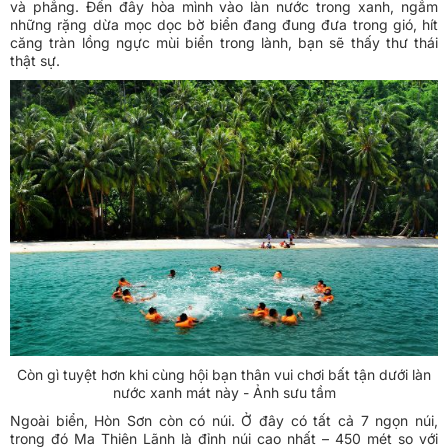
và phẳng. Đến đây hòa mình vào làn nước trong xanh, ngắm
những rặng dừa mọc dọc bờ biển đang đung đưa trong gió, hít
căng tràn lồng ngực mùi biển trong lành, bạn sẽ thấy thư thái
thật sự.
Còn gì tuyệt hơn khi cùng hội bạn thân vui chơi bất tận dưới làn
nước xanh mát này - Ảnh sưu tầm
Ngoài biển, Hòn Sơn còn có núi. Ở đây có tất cả 7 ngọn núi,
trong đó Ma Thiên Lãnh là đỉnh núi cao nhất – 450 mét so với