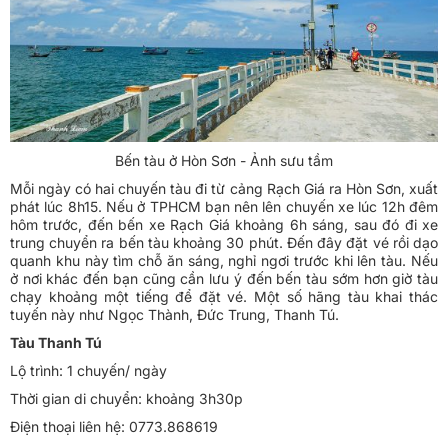
Bến tàu ở Hòn Sơn - Ảnh sưu tầm
Mỗi ngày có hai chuyến tàu đi từ cảng Rạch Giá ra Hòn Sơn, xuất
phát lúc 8h15. Nếu ở TPHCM bạn nên lên chuyến xe lúc 12h đêm
hôm trước, đến bến xe Rạch Giá khoảng 6h sáng, sau đó đi xe
trung chuyển ra bến tàu khoảng 30 phút. Đến đây đặt vé rồi dạo
quanh khu này tìm chỗ ăn sáng, nghỉ ngơi trước khi lên tàu. Nếu
ở nơi khác đến bạn cũng cần lưu ý đến bến tàu sớm hơn giờ tàu
chạy khoảng một tiếng để đặt vé. Một số hãng tàu khai thác
tuyến này như Ngọc Thành, Đức Trung, Thanh Tú.
Tàu Thanh Tú
Lộ trình: 1 chuyến/ ngày
Thời gian di chuyển: khoảng 3h30p
Điện thoại liên hệ: 0773.868619