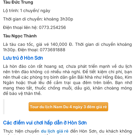
Tàu Đức Trung
Lộ trình: 1 chuyến/ ngày
Thời gian di chuyển: khoảng 3h30p
Điện thoại liên hệ: 0773.254256
Tàu Ngọc Thành
Là tàu cao tốc, giá vé 140,000 Đ. Thời gian di chuyển khoảng
1h30p. Điện thoại: 0773691888
Lưu trú ở Hòn Sơn
Là hòn đảo còn rất hoang sơ, chưa phát triển mạnh về du lịch
nên trên đảo không có nhiều nhà nghỉ. Để tiết kiệm chi phí, bạn
nên thuê các phòng trọ bình dân gần Bãi Nhà như Hồng Đào, Kim
Ngân hoặc thuê lều để cắm trại qua đêm trên biển. Bạn nhớ
mang theo tất, thuốc chống muỗi, dầu gió, khăn choàng mỏng
để bảo vệ thân thể.
Tour du lịch Nam Du 4 ngày 3 đêm giá rẻ
Các điểm vui chơi hấp dẫn ở Hòn Sơn
Thực hiện chuyến
du lịch giá rẻ
đến Hòn Sơn, du khách không