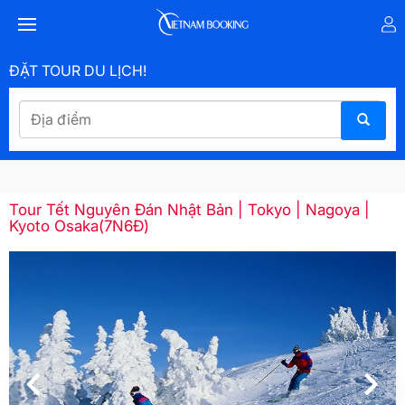
ĐẶT TOUR DU LỊCH!
Tour Tết Nguyên Đán Nhật Bản | Tokyo | Nagoya |
Kyoto Osaka(7N6Đ)