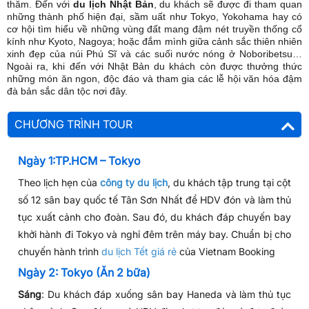
thăm. Đến với
du lịch Nhật Bản
, du khách sẽ được đi tham quan
những thành phố hiện đại, sầm uất như Tokyo, Yokohama hay có
cơ hội tìm hiểu về những vùng đất mang đậm nét truyền thống cổ
kính như Kyoto, Nagoya; hoặc đắm mình giữa cảnh sắc thiên nhiên
xinh đẹp của núi Phú Sĩ và các suối nước nóng ở Noboribetsu…
Ngoài ra, khi đến với Nhật Bản du khách còn được thưởng thức
những món ăn ngon, độc đáo và tham gia các lễ hội văn hóa đậm
đà bản sắc dân tộc nơi đây.
CHƯƠNG TRÌNH TOUR
Ngày 1:TP.HCM – Tokyo
Theo lịch hẹn của
công ty du lịch
, du khách tập trung tại cột
số 12 sân bay quốc tế Tân Sơn Nhất để HDV đón và làm thủ
tục xuất cảnh cho đoàn. Sau đó, du khách đáp chuyến bay
khởi hành đi Tokyo và nghỉ đêm trên máy bay. Chuẩn bị cho
chuyến hành trình
du lịch Tết giá rẻ
của Vietnam Booking
Ngày 2: Tokyo (Ăn 2 bữa)
Sáng
: Du khách đáp xuống sân bay Haneda và làm thủ tục