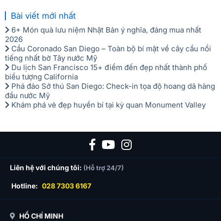
nhận. Việc hủy bỏ qua điện thoại không được chấp
Bài viết mới nhất
thuận (Xin lưu ý các ngày nêu trên chỉ tính theo ngày
6+ Món quà lưu niệm Nhật Bản ý nghĩa, đáng mua nhất
làm việc).
2026
Cầu Coronado San Diego – Toàn bộ bí mật về cây cầu nổi
tiếng nhất bờ Tây nước Mỹ
Du lịch San Francisco 15+ điểm đến đẹp nhất thành phố
biểu tượng California
Phá đảo Sở thú San Diego: Check-in tọa độ hoang dã hàng
đầu nước Mỹ
Làng cổ Oshino Hakkai - Ảnh minh họa
Khám phá vẻ đẹp huyền bí tại kỳ quan Monument Valley
Tối:
HDV đưa du khách đi dùng bữa tối và nhận phòng
khách sạn. Du khách sẽ được trải nghiệm “Onsen”, một hình
thức tắm thư giãn trong dòng suối nước nóng được dẫn trực
tiếp từ trong núi.
Ngày 4: Phú Sĩ – Nagoya (Ăn 3 bữa)
Liên hệ với chúng tôi:
(Hỗ trợ 24/7)
Sáng:
Du khách dùng bữa sáng tại khách sạn, sau đó, đoàn
Hotline:
028 7303 6167
làm thủ tục trả phòng và lên đường khởi thành đi tham
quan:
HỒ CHÍ MINH