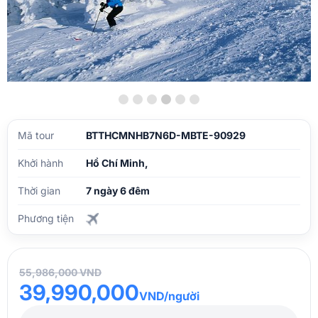
Mã tour
BTTHCMNHB7N6D-MBTE-90929
Khởi hành
Hồ Chí Minh,
Thời gian
7 ngày 6 đêm
Phương tiện
55,986,000 VND
39,990,000
VND/người