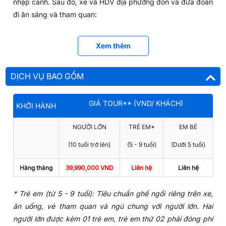
nhập cảnh. Sau đó, xe và HDV địa phương đón và đưa đoàn
đi ăn sáng và tham quan:
Khu vui chơi giải trí Disneyland, một địa điểm giải trí với
nhiều trò chơi hấp dẫn, tựa như thế giới cổ tích đầy nhộn
Xem thêm
nhịp.
DỊCH VỤ BAO GỒM
GIÁ TOUR** (VND/ KHÁCH)
KHỞI HÀNH
NGƯỜI LỚN
TRẺ EM*
EM BÉ
(10 tuổi trở lên)
(5 - 9 tuổi)
(Dưới 5 tuổi)
Hàng tháng
39,990,000 VND
Liên hệ
Liên hệ
* Trẻ em (từ 5 - 9 tuổi): Tiêu chuẩn ghế ngồi riêng trên xe,
ăn uống, vé tham quan và ngủ chung với người lớn. Hai
Khu vui chơi giải trí Disneyland Tokyo - Ảnh minh họa
người lớn được kèm 01 trẻ em, trẻ em thứ 02 phải đóng phí