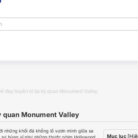
ẻ đẹp huyền bí tại kỳ quan Monument Valley
kỳ quan Monument Valley
i những khối đá khổng lồ vươn mình giữa sa
Mục lục
[Hiệ
 sự hùng vĩ như những thước phim Hollywood