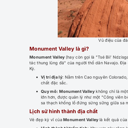
Vũ điệu của đá
Monument Valley là gì?
Monument Valley
(hay còn gọi là "Tsé Biiʼ Ndzis
tác thung lũng đá" của người thổ dân Navajo. Địa 
Kỳ.
Vị trí địa lý
: Nằm trên Cao nguyên Colorado,
chất đặc sắc.
Quy mô:
Monument Valley
không chỉ là một
lớn hơn, được quản lý như một "Công viên bộ
sa thạch khổng lồ đứng sừng sững giữa sa m
Lịch sử hình thành địa chất
Vẻ đẹp kỳ vĩ của
Monument Valley
là kết quả của