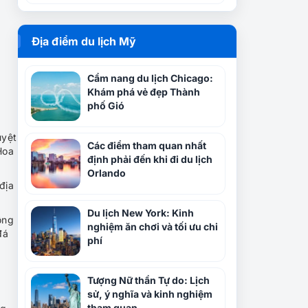
Địa điểm du lịch Mỹ
Cẩm nang du lịch Chicago:
Khám phá vẻ đẹp Thành
phố Gió
uyệt
Các điểm tham quan nhất
Hoa
định phải đến khi đi du lịch
Orlando
địa
Du lịch New York: Kinh
ộng
nghiệm ăn chơi và tối ưu chi
đá
phí
Tượng Nữ thần Tự do: Lịch
sử, ý nghĩa và kinh nghiệm
tham quan