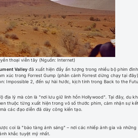
yền thoại viễn tây (Nguồn: Internet)
ment Valley
đã xuất hiện đầy ấn tượng trong nhiều bộ phim đình
m xúc trong Forrest Gump (phân cảnh Forrest dừng chạy tại đây)
: Impossible 2, đến sự hài hước, kịch tính trong Back to the Fut
 địa lý mà còn là "nơi lưu giữ linh hồn Hollywood". Tại đây, du k
n thuộc từng xuất hiện trong vô số thước phim, cảm nhận sự kế
 mà các đạo diễn đã dày công kiến tạo.
ược coi là "bảo tàng ánh sáng" – nơi các nhiếp ảnh gia và những
ảnh khắc tuyệt mỹ nhất.