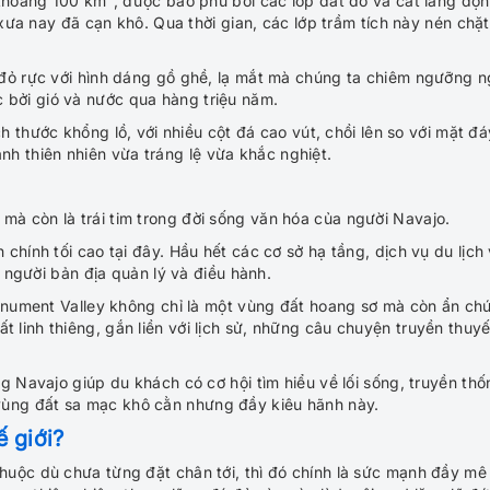
hoảng 100 km², được bao phủ bởi các lớp đất đỏ và cát lắng đọ
a nay đã cạn khô. Qua thời gian, các lớp trầm tích này nén chặt 
đỏ rực với hình dáng gồ ghề, lạ mắt mà chúng ta chiêm ngưỡng 
c bởi gió và nước qua hàng triệu năm.
h thước khổng lồ, với nhiều cột đá cao vút, chồi lên so với mặt đá
nh thiên nhiên vừa tráng lệ vừa khắc nghiệt.
t mà còn là trái tim trong đời sống văn hóa của người Navajo.
chính tối cao tại đây. Hầu hết các cơ sở hạ tầng, dịch vụ du lịch
người bản địa quản lý và điều hành.
onument Valley không chỉ là một vùng đất hoang sơ mà còn ẩn ch
ất linh thiêng, gắn liền với lịch sử, những câu chuyện truyền thuyế
 Navajo giúp du khách có cơ hội tìm hiểu về lối sống, truyền thố
 vùng đất sa mạc khô cằn nhưng đầy kiêu hãnh này.
ế giới?
uộc dù chưa từng đặt chân tới, thì đó chính là sức mạnh đầy mê