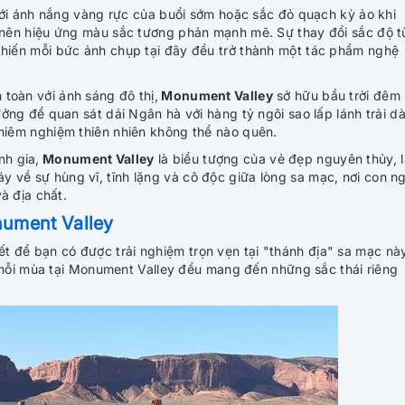
i ánh nắng vàng rực của buổi sớm hoặc sắc đỏ quạch kỳ ảo khi
o nên hiệu ứng màu sắc tương phản mạnh mẽ. Sự thay đổi sắc độ t
khiến mỗi bức ảnh chụp tại đây đều trở thành một tác phẩm nghệ
 toàn với ánh sáng đô thị,
Monument Valley
sở hữu bầu trời đêm
ưởng để quan sát dải Ngân hà với hàng tỷ ngôi sao lấp lánh trải dà
chiêm nghiệm thiên nhiên không thể nào quên.
nh gia,
Monument Valley
là biểu tượng của vẻ đẹp nguyên thủy, l
 về sự hùng vĩ, tĩnh lặng và cô độc giữa lòng sa mạc, nơi con n
và địa chất.
nument Valley
ết để bạn có được trải nghiệm trọn vẹn tại "thánh địa" sa mạc này
mỗi mùa tại Monument Valley đều mang đến những sắc thái riêng