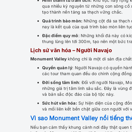
Hình thành từ trầm tích:
Khu vực này rộng k
qua nhiều kỷ nguyên từ những con sông cổ xư
tạo thành nền tảng sa thạch vững chắc.
Quá trình bào mòn:
Những cột đá sa thạch 
nay là kết quả của quá trình bào mòn liên tụ
Đặc điểm quy mô
: Những khối đá này có kíc
thung lũng lên tới 300m, tạo nên một bức tra
Lịch sử văn hóa – Người Navajo
Monument Valley
không chỉ là một di sản địa chấ
Quyền quản lý
: Người Navajo có quyền hành 
các tour tham quan đều do chính cộng đồng 
Đời sống tâm linh
: Đối với người Navajo, M
những giá trị tâm linh sâu sắc. Đây là vùng đ
và bản sắc độc đáo của bộ tộc này.
Sức hút văn hóa:
Sự hiện diện của cộng đồng
và mối liên kết bền chặt giữa con người với
Vì sao Monument Valley nổi tiếng th
Nếu bạn cảm thấy khung cảnh nơi đây thật quen th