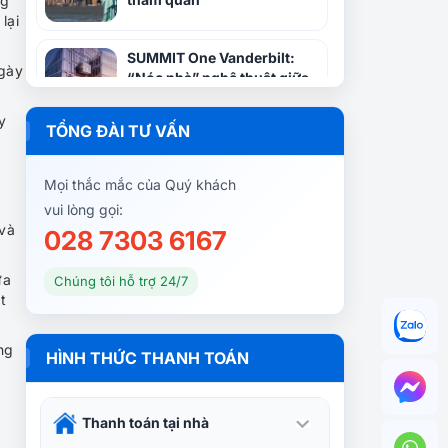
ng
lại
SUMMIT One Vanderbilt:
ngày
“Nóc nhà” nghệ thuật giữa
lòng New York
y
TỔNG ĐÀI TƯ VẤN
Bước chân trên Freedom
Trail: Lịch sử vĩ đại nước Mỹ
Mọi thắc mắc của Quý khách
vui lòng gọi:
 và
028 7303 6167
Viện bảo tàng Mỹ thuật
Metropolitan: Kinh nghiệm
ứa
Chúng tôi hỗ trợ 24/7
tham quan từ A-Z
t
ng
Fenway Park: Thánh địa thể
HÌNH THỨC THANH TOÁN
thao lừng danh Boston
Thanh toán tại nhà