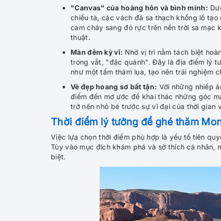
"Canvas" của hoàng hôn và bình minh:
Dướ
chiều tà, các vách đá sa thạch khổng lồ tạ
cam cháy sang đỏ rực trên nền trời sa mạc 
thuật.
Màn đêm kỳ vĩ:
Nhờ vị trí nằm tách biệt hoàn
trong vắt, "đặc quánh". Đây là địa điểm lý t
như một tấm thảm lụa, tạo nên trải nghiệm 
Vẻ đẹp hoang sơ bất tận:
Với những nhiếp ả
điểm đến mơ ước để khai thác những góc máy
trở nên nhỏ bé trước sự vĩ đại của thời gian 
Thời điểm lý tưởng để ghé thăm Mo
Việc lựa chọn thời điểm phù hợp là yếu tố tiên quy
Tùy vào mục đích khám phá và sở thích cá nhân, 
biệt.