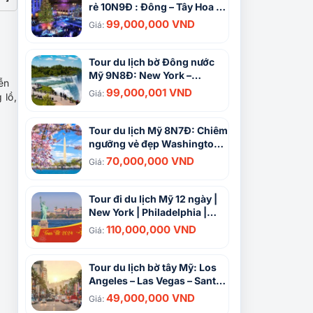
rẻ 10N9Đ : Đông – Tây Hoa Kỳ
dịp Giáng Sinh
99,000,000 VND
Giá:
Tour du lịch bờ Đông nước
Mỹ 9N8Đ: New York –
ễn
Washington – Boston
99,000,001 VND
Giá:
 lồ,
Tour du lịch Mỹ 8N7Đ: Chiêm
ngưỡng vẻ đẹp Washington
D.C | Khám phá New York –
70,000,000 VND
Giá:
Philadelphia
Tour đi du lịch Mỹ 12 ngày |
New York | Philadelphia |
Washington D.C | Boston |
110,000,000 VND
Giá:
Los Angeles
Tour du lịch bờ tây Mỹ: Los
Angeles – Las Vegas – Santa
Ana 8N7Đ
49,000,000 VND
Giá: