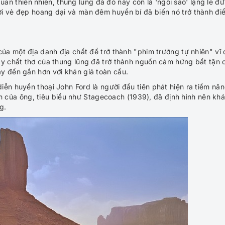
uan thiên nhiên, thung lũng đá đỏ này còn là 'ngôi sao' lặng lẽ đ
ơi vẻ đẹp hoang dại và màn đêm huyền bí đã biến nó trở thành đi
 của một địa danh địa chất để trở thành "phim trường tự nhiên" vĩ 
ầy chất thơ của thung lũng đã trở thành nguồn cảm hứng bất tận 
y đến gần hơn với khán giả toàn cầu.
iễn huyền thoại John Ford là người đầu tiên phát hiện ra tiềm nă
n của ông, tiêu biểu như Stagecoach (1939), đã định hình nên khá
g.