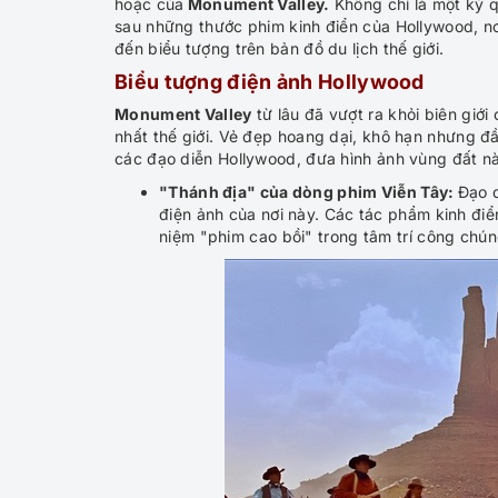
hoặc của
Monument Valley.
Không chỉ là một kỳ q
sau những thước phim kinh điển của Hollywood, n
đến biểu tượng trên bản đồ du lịch thế giới.
Biểu tượng điện ảnh Hollywood
Monument Valley
từ lâu đã vượt ra khỏi biên giới
nhất thế giới. Vẻ đẹp hoang dại, khô hạn nhưng đ
các đạo diễn Hollywood, đưa hình ảnh vùng đất nà
"Thánh địa" của dòng phim Viễn Tây:
Đạo d
điện ảnh của nơi này. Các tác phẩm kinh điể
niệm "phim cao bồi" trong tâm trí công chún