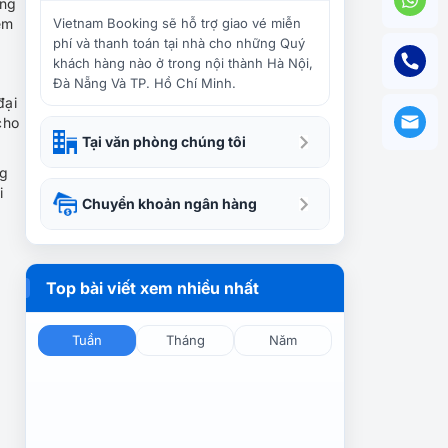
Kinh nghiệm tham quan Tòa
ứng
nhà Empire State tại New
ểm
Vietnam Booking sẽ hỗ trợ giao vé miễn
York
phí và thanh toán tại nhà cho những Quý
khách hàng nào ở trong nội thành Hà Nội,
Đà Nẵng Và TP. Hồ Chí Minh.
Thành Phố Philadelphia –
đại
Cố Đô Lịch Sử Của Nước Mỹ
cho
Tại văn phòng chúng tôi
ng
i
Tượng Rocky và Bậc Thang
Chuyển khoản ngân hàng
Rocky – Biểu Tượng
Philadelphia
Top bài viết xem nhiều nhất
Edge NewYork: Đài quan
sát cao nhất Tây Bán Cầu có
gì đặc biệt?
Tuần
Tháng
Năm
New England Aquarium:
Hành trình dưới đáy biển
Boston