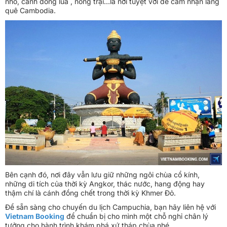
nhỏ, cánh đồng luá , nông trại…là nơi tuyệt vời để cảm nhận làng
quê Cambodia.
Bên cạnh đó, nơi đây vẫn lưu giữ những ngôi chùa cổ kính,
những di tích của thời kỳ Angkor, thác nước, hang động hay
thậm chí là cánh đồng chết trong thời kỳ Khmer Đỏ.
Để sẵn sàng cho chuyến du lịch Campuchia, bạn hãy liên hệ với
Vietnam Booking
để chuẩn bị cho mình một chỗ nghỉ chân lý
tưởng cho hành trình khám phá xứ tháp chùa nhé.