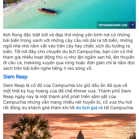
Koh Rong đặc biệt bởi vẻ đẹp thơ mộng yên bình nơi có những
bãi biển trong xanh với những cây cầu nối dài ra tới biển, những
ngôi nhà nhỏ nằm vắt vẻo trên cây hay chiếc xích đu hướng ra
biển. Tới nơi đây cho chuyến du lịch Campuchia, bạn còn có thể
tham gia nhiều hoạt động thú vị như lặn ngắm san hô, lên thuyền
đi câu cá, trekking xuyên qua rừng hoặc đơn giản chỉ là nằm đọc
sách trên bãi biển nghe tiếng rì rào sóng vỗ.
Siem Reap
Siem Reap là cố đô của Campuchia lưu giữ dấu ấn đã qua về
một thời kỳ huy ho
àng của đế chế Khmer xưa. Thành phố Siem
Reap ngày nay là một thành phố phát triển sầm uất của
Campuchia nhưng vẫn mang nhiều nét huyền bí, cổ xưa thu hút
rất đông du khách ghé thăm khi tới
du lịch giá rẻ
tới Campuchia
.