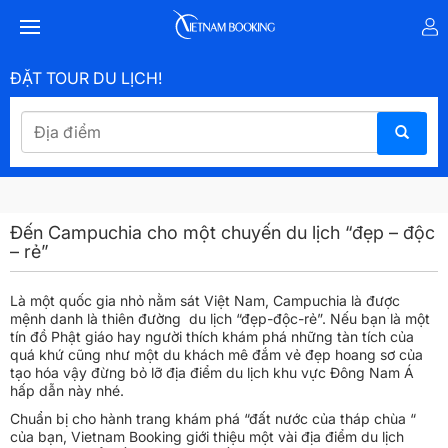
ĐẶT TOUR DU LỊCH!
Đến Campuchia cho một chuyến du lịch “đẹp – độc
– rẻ”
Là một quốc gia nhỏ nằm sát Việt Nam, Campuchia là được
mệnh danh là thiên đường du lịch “đẹp-độc-rẻ”. Nếu bạn là một
tín đồ Phật giáo hay người thích khám phá những tàn tích của
quá khứ cũng như một du khách mê đắm vẻ đẹp hoang sơ của
tạo hóa vậy đừng bỏ lỡ địa điểm
du lịch khu vực Đông Nam Á
hấp dẫn này nhé.
Chuẩn bị cho hành trang khám phá “đất nước của tháp chùa “
của bạn, Vietnam Booking giới thiệu một vài địa điểm
du lịch