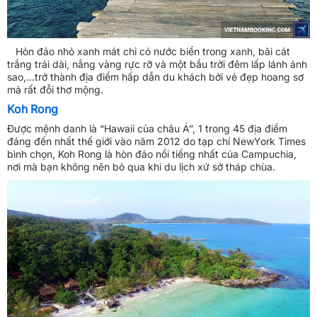
Hòn đảo nhỏ xanh mát chỉ có nước biển trong xanh, bãi cát
trắng trải dài, nắng vàng rực rỡ và một bầu trời đêm lấp lánh ánh
sao,…trở thành địa điểm hấp dẫn du khách bởi vẻ đẹp hoang sơ
mà rất đỗi thơ mộng.
Koh Rong
Được mệnh danh là “Hawaii của châu Á”, 1 trong 45 địa điểm
đáng đến nhất thế giới vào năm 2012 do tạp chí NewYork Times
bình chọn, Koh Rong là hòn đảo nổi tiếng nhất của Campuchia,
nơi mà bạn không nên bỏ qua khi
du lịch xứ sở tháp chùa
.