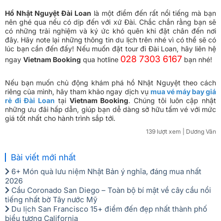
Hồ Nhật Nguyệt Đài Loan
là một điểm đến rất nổi tiếng mà bạn
nên ghé qua nếu có dịp đến với xứ Đài. Chắc chắn rằng bạn sẽ
có những trải nghiệm và ký ức khó quên khi đặt chân đến nơi
đây. Hãy note lại những thông tin du lịch trên nhé vì có thể sẽ có
lúc bạn cần đến đấy! Nếu muốn đặt tour đi Đài Loan, hãy liên hệ
028 7303 6167
ngay
Vietnam Booking
qua hotline
bạn nhé!
Nếu bạn muốn chủ động khám phá hồ Nhật Nguyệt theo cách
riêng của mình, hãy tham khảo ngay dịch vụ
mua vé máy bay giá
rẻ đi Đài Loan
tại
Vietnam Booking
. Chúng tôi luôn cập nhật
những ưu đãi hấp dẫn, giúp bạn dễ dàng sở hữu tấm vé với mức
giá tốt nhất cho hành trình sắp tới.
139 lượt xem
| Dương Vân
Bài viết mới nhất
6+ Món quà lưu niệm Nhật Bản ý nghĩa, đáng mua nhất
2026
Cầu Coronado San Diego – Toàn bộ bí mật về cây cầu nổi
tiếng nhất bờ Tây nước Mỹ
Du lịch San Francisco 15+ điểm đến đẹp nhất thành phố
biểu tượng California