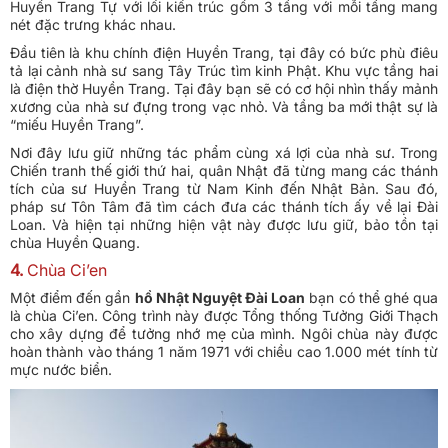
Huyền Trang Tự với lối kiến trúc gồm 3 tầng với mỗi tầng mang
nét đặc trưng khác nhau.
Đầu tiên là khu chính điện Huyền Trang, tại đây có bức phù điêu
tả lại cảnh nhà sư sang Tây Trúc tìm kinh Phật. Khu vực tầng hai
là điện thờ Huyền Trang. Tại đây bạn sẽ có cơ hội nhìn thấy mảnh
xương của nhà sư đựng trong vạc nhỏ. Và tầng ba mới thật sự là
“miếu Huyền Trang”.
Nơi đây lưu giữ những tác phẩm cùng xá lợi của nhà sư. Trong
Chiến tranh thế giới thứ hai, quân Nhật đã từng mang các thánh
tích của sư Huyền Trang từ Nam Kinh đến Nhật Bản. Sau đó,
pháp sư Tôn Tâm đã tìm cách đưa các thánh tích ấy về lại Đài
Loan. Và hiện tại những hiện vật này được lưu giữ, bảo tồn tại
chùa Huyền Quang.
4.
Chùa Ci’en
Một điểm đến gần
hồ Nhật Nguyệt Đài Loan
bạn có thể ghé qua
là chùa Ci’en. Công trình này được Tổng thống Tưởng Giới Thạch
cho xây dựng để tưởng nhớ mẹ của mình. Ngôi chùa này được
hoàn thành vào tháng 1 năm 1971 với chiều cao 1.000 mét tính từ
mực nước biển.