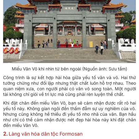
Miếu Văn Võ khi nhìn từ bên ngoài (Nguồn ảnh: Sưu tầm)
Công trình là sự kết hợp hài hòa giữa yếu tố văn và võ. Hai thứ
tưởng chừng như đối lập nhưng thật chất luôn hỗ trợ nhau. Theo
quan niệm xưa, con người phải có văn võ song toàn. Một người
tài không chỉ giỏi về trí lực mà cũng phải rèn luyện thể chất.
Khi đặt chân đến miếu Văn Võ, bạn sẽ cảm nhận được rất rõ hai
yếu tố này. Không gian ngôi đền thấm đẫm sự uy nghiêm của võ.
Nhưng cũng không hề thiếu đi yếu tố nho nhã của văn. Bạn hầu
như chỉ có thể cảm nhận được nét đẹp hài hòa này khi đặt chân
đến miếu Văn Võ.
2.
Làng văn hóa dân tộc Formosan