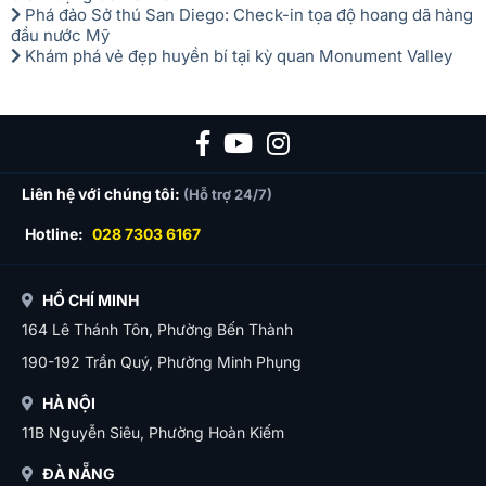
Phá đảo Sở thú San Diego: Check-in tọa độ hoang dã hàng
đầu nước Mỹ
Khám phá vẻ đẹp huyền bí tại kỳ quan Monument Valley
Liên hệ với chúng tôi:
(Hỗ trợ 24/7)
Hotline:
028 7303 6167
HỒ CHÍ MINH
164 Lê Thánh Tôn, Phường Bến Thành
190-192 Trần Quý, Phường Minh Phụng
HÀ NỘI
11B Nguyễn Siêu, Phường Hoàn Kiếm
ĐÀ NẴNG