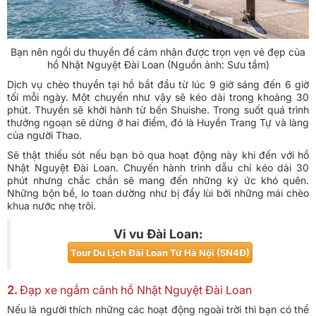
Bạn nên ngồi du thuyền để cảm nhận được trọn vẹn vẻ đẹp của
hồ Nhật Nguyệt Đài Loan (Nguồn ảnh: Sưu tầm)
Dịch vụ chèo thuyền tại hồ bắt đầu từ lúc 9 giờ sáng đến 6 giờ
tối mỗi ngày. Một chuyến như vậy sẽ kéo dài trong khoảng 30
phút. Thuyền sẽ khởi hành từ bến Shuishe. Trong suốt quá trình
thưởng ngoạn sẽ dừng ở hai điểm, đó là Huyền Trang Tự và làng
của người Thao.
Sẽ thật thiếu sót nếu bạn bỏ qua hoạt động này khi đến với hồ
Nhật Nguyệt Đài Loan. Chuyến hành trình dẫu chỉ kéo dài 30
phút nhưng chắc chắn sẽ mang đến những ký ức khó quên.
Những bộn bề, lo toan dường như bị đẩy lùi bởi những mái chèo
khua nước nhẹ trôi.
Vi vu Đài Loan:
Tour Du Lịch Đài Loan Từ Hà Nội (5N4Đ)
2.
Đạp xe ngắm cảnh hồ Nhật Nguyệt Đài Loan
Nếu là người thích những các hoạt động ngoài trời thì bạn có thể