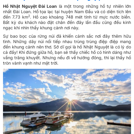
Hồ Nhật Nguyệt Đài Loan
là một trong những hồ tự nhiên lớn
nhất Đài Loan. Hồ tọa lạc tại huyện Nam Đầu và có diện tích lên
2
đến 7.73 km
. Hồ cao khoảng 748 mét tính từ mực nước biển.
Bất kỳ du khách nào đặt chân đến đây lần đầu cũng đều kinh
ngạc khi nhìn thấy khung cảnh nơi này.
Sự bao bọc của rừng núi đã khiến cảnh sắc nơi đây thêm hữu
tình. Những dãy núi nối tiếp nhau trùng trùng điệp điệp mang
đến khung cảnh nên thơ. Sở dĩ gọi là hồ Nhật Nguyệt là có lý do
cả đấy! Khi đứng giữa hồ, bạn sẽ thấy chiếc hồ có hình dáng như
vầng trăng khuyết. Nhưng nếu đi về hướng đông, thì lại thấy hồ
tròn vành vạnh như mặt trời.