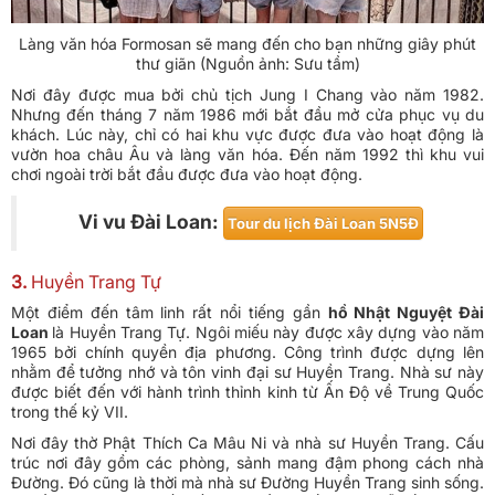
Làng văn hóa Formosan sẽ mang đến cho bạn những giây phút
thư giãn (Nguồn ảnh: Sưu tầm)
Nơi đây được mua bởi chủ tịch Jung I Chang vào năm 1982.
Nhưng đến tháng 7 năm 1986 mới bắt đầu mở cửa phục vụ du
khách. Lúc này, chỉ có hai khu vực được đưa vào hoạt động là
vườn hoa châu Âu và làng văn hóa. Đến năm 1992 thì khu vui
chơi ngoài trời bắt đầu được đưa vào hoạt động.
Vi vu Đài Loan:
Tour du lịch Đài Loan 5N5Đ
3.
Huyền Trang Tự
Một điểm đến tâm linh rất nổi tiếng gần
hồ Nhật Nguyệt Đài
Loan
là Huyền Trang Tự. Ngôi miếu này được xây dựng vào năm
1965 bởi chính quyền địa phương. Công trình được dựng lên
nhằm để tưởng nhớ và tôn vinh đại sư Huyền Trang. Nhà sư này
được biết đến với hành trình thỉnh kinh từ Ấn Độ về Trung Quốc
trong thế kỷ VII.
Nơi đây thờ Phật Thích Ca Mâu Ni và nhà sư Huyền Trang. Cấu
trúc nơi đây gồm các phòng, sảnh mang đậm phong cách nhà
Đường. Đó cũng là thời mà nhà sư Đường Huyền Trang sinh sống.