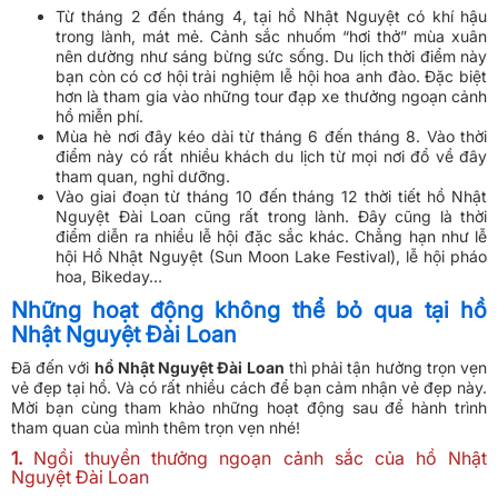
Từ tháng 2 đến tháng 4, tại hồ Nhật Nguyệt có khí hậu
trong lành, mát mẻ. Cảnh sắc nhuốm “hơi thở” mùa xuân
nên dường như sáng bừng sức sống. Du lịch thời điểm này
bạn còn có cơ hội trải nghiệm lễ hội hoa anh đào. Đặc biệt
hơn là tham gia vào những tour đạp xe thưởng ngoạn cảnh
hồ miễn phí.
Mùa hè nơi đây kéo dài từ tháng 6 đến tháng 8. Vào thời
điểm này có rất nhiều khách du lịch từ mọi nơi đổ về đây
tham quan, nghỉ dưỡng.
Vào giai đoạn từ tháng 10 đến tháng 12 thời tiết hồ Nhật
Nguyệt Đài Loan cũng rất trong lành. Đây cũng là thời
điểm diễn ra nhiều lễ hội đặc sắc khác. Chẳng hạn như lễ
hội Hồ Nhật Nguyệt (Sun Moon Lake Festival), lễ hội pháo
hoa, Bikeday…
Những hoạt động không thể bỏ qua tại hồ
Nhật Nguyệt Đài Loan
Đã đến với
hồ Nhật Nguyệt Đài Loan
thì phải tận hưởng trọn vẹn
vẻ đẹp tại hồ. Và có rất nhiều cách để bạn cảm nhận vẻ đẹp này.
Mời bạn cùng tham khảo những hoạt động sau để hành trình
tham quan của mình thêm trọn vẹn nhé!
1.
Ngồi thuyền thưởng ngoạn cảnh sắc của hồ Nhật
Nguyệt Đài Loan