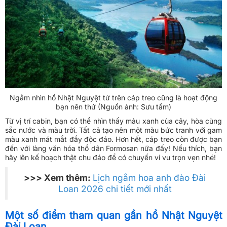
Ngắm nhìn hồ Nhật Nguyệt từ trên cáp treo cũng là hoạt động
bạn nên thử (Nguồn ảnh: Sưu tầm)
Từ vị trí cabin, bạn có thể nhìn thấy màu xanh của cây, hòa cùng
sắc nước và màu trời. Tất cả tạo nên một màu bức tranh với gam
màu xanh mát mắt đầy độc đáo. Hơn hết, cáp treo còn được bạn
đến với làng văn hóa thổ dân Formosan nữa đấy! Nếu thích, bạn
hãy lên kế hoạch thật chu đáo để có chuyến vi vu trọn vẹn nhé!
>>> Xem thêm:
Lịch ngắm hoa anh đào Đài
Loan 2026 chi tiết mới nhất
Một số điểm tham quan gần hồ Nhật Nguyệt
Đài Loan