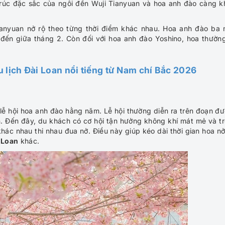
 trúc đặc sắc của ngôi đền Wuji Tianyuan và hoa anh đào càng k
ianyuan nở rộ theo từng thời điểm khác nhau. Hoa anh đào ba
 đến giữa tháng 2. Còn đối với hoa anh đào Yoshino, hoa thườn
u lịch Đài Loan nổi tiếng từ Nam chí Bắc 2026
lễ hội hoa anh đào hằng năm. Lễ hội thường diễn ra trên đoạn đ
. Đến đây, du khách có cơ hội tận hưởng không khí mát mẻ và t
hác nhau thi nhau đua nở. Điều này giúp kéo dài thời gian hoa nở
 Loan
khác.