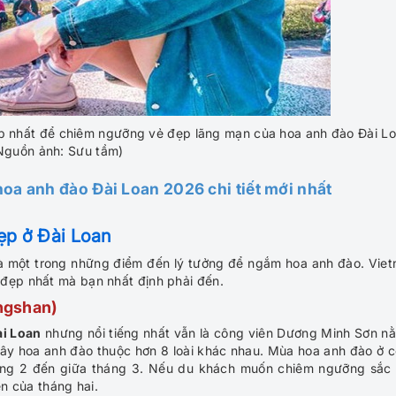
ẹp nhất để chiêm ngưỡng vẻ đẹp lãng mạn của hoa anh đào Đài L
Nguồn ảnh: Sưu tầm)
oa anh đào Đài Loan 2026 chi tiết mới nhất
ẹp ở Đài Loan
à một trong những điểm đến lý tưởng để ngắm hoa anh đào. Vie
 đẹp nhất mà bạn nhất định phải đến.
ngshan)
ài Loan
nhưng nổi tiếng nhất vẫn là công viên Dương Minh Sơn n
cây hoa anh đào thuộc hơn 8 loài khác nhau. Mùa hoa anh đào ở 
áng 2 đến giữa tháng 3. Nếu du khách muốn chiêm ngưỡng sắc
ên của tháng hai.