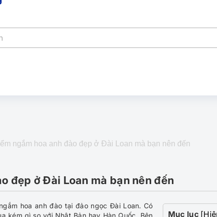
điểm ngắm hoa anh đào đẹp ở Đài Loan mà bạn nên đến
ào đẹp ở Đài Loan mà bạn nên đến
 ngắm hoa anh đào tại đảo ngọc Đài Loan. Có
Mục lục
[Hiệ
hua kém gì so với Nhật Bản hay Hàn Quốc. Bên