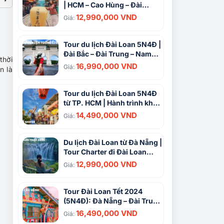
| HCM – Cao Hùng – Đài
Trung – Đài Bắc
12,990,000 VND
Giá:
Tour du lịch Đài Loan 5N4Đ |
Đài Bắc – Đài Trung – Nam
thời
Đầu – Cao Hùng dịp Lễ
16,990,000 VND
Giá:
n là
30/4/2024
Tour du lịch Đài Loan 5N4Đ
từ TP. HCM | Hành trình khám
phá Đài Bắc – Đài Trung – Cao
14,490,000 VND
Giá:
Hùng
Du lịch Đài Loan từ Đà Nẵng |
Tour Charter đi Đài Loan
5N4D
12,990,000 VND
Giá:
Tour Đài Loan Tết 2024
(5N4Đ): Đà Nẵng – Đài Trung
– Đài Bắc
16,490,000 VND
Giá: