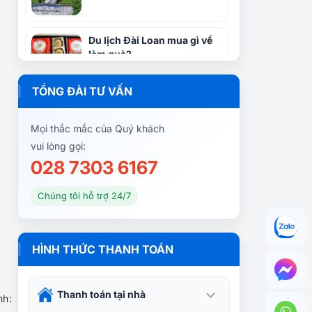
Du lịch Đài Loan mua gì về
làm quà?
TỔNG ĐÀI TƯ VẤN
Đến Đài Loan thưởng ngoạn
vẻ đẹp hồ Nhật Nguyệt
Mọi thắc mắc của Quý khách
vui lòng gọi:
028 7303 6167
5 địa điểm thăm quan Đài
Loan nhất định phải đến
Chúng tôi hỗ trợ 24/7
một lần trong đời
Du lịch Đài Loan – dễ đi khó
HÌNH THỨC THANH TOÁN
về | Du Lịch Taiwan
Thanh toán tại nhà
nh: