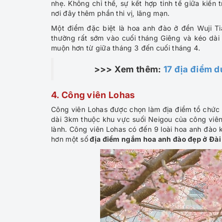
nhẹ. Không chỉ thế, sự kết hợp tinh tế giữa kiến
nơi đây thêm phần thi vị, lãng mạn.
Một điểm đặc biệt là hoa anh đào ở đền Wuji T
thường rất sớm vào cuối tháng Giêng và kéo dài
muộn hơn từ giữa tháng 3 đến cuối tháng 4.
>>> Xem thêm:
17 địa điểm d
4.
Công viên Lohas
Công viên Lohas được chọn làm địa điểm tổ chức 
dài 3km thuộc khu vực suối Neigou của công viên
lành. Công viên Lohas có đến 9 loài hoa anh đào k
hơn một số
địa điểm ngắm hoa anh đào đẹp ở Đài