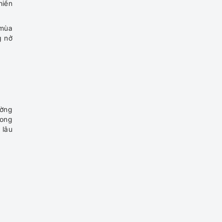
hiến
Loan từ A đến Z
 mùa
g nở
Tour du lịch Đài Loan Lễ 2-
9: Tham quan Đào Viên –
Đài Bắc – Đài Trung 4N4Đ
Tour Đài Loan 5 Ngày 4
Đêm | HCM – Cao Hùng – Đài
ường
Trung – Đài Bắc
rong
 lâu
Tour du lịch Đài Loan 5N4Đ
| Đài Bắc – Đài Trung – Cao
Hùng – Đài Nam
Tour du lịch TP HCM – Đài
Loan 4 ngày 4 đêm: Đài Bắc
– Đài Trung – Cao Hùng