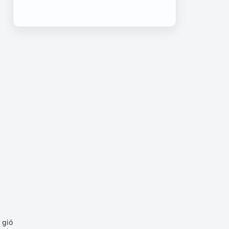
5 điểm thăm quan nhất định
phải ghé khi đến Cao Hùng,
Đài Loan
3 ngày quên đường đi lối về
ở Đài Loan
Chia sẻ kinh nghiệm du lịch
Đài Loan từ Nhật Bản
Những điểm đến lý tưởng
cho chuyến du lịch Đài Loan
thêm hấp dẫn
 gió
Kinh nghiệm du lịch Đài