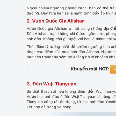
Ngoài chiêm ngưỡng phong cảnh, bạn có thể trả
đào rơi. Đây hứa hẹn sẽ là hành trình đầy ắp kỷ 
2.
Vườn Quốc Gia Alishan
Vườn Quốc gia Alishan là một trong những
địa đi
Đến Alishan, bạn không chỉ được ngắm nhìn phong
anh đào. Không còn gì tuyệt vời hơn là nhâm nhi b
Thời điểm lý tưởng nhất để chiêm ngưỡng hoa anh 
đoạn cao điểm của mùa anh đào Alishan. Người t
bạn nên tranh thủ sớm để không bỏ lỡ khoảnh khắ
Khuyến mãi HOT:
T
3.
Đền Wuji Tianyuan
Sẽ thật thiếu sót nếu không thêm đền Wuji Tian
Vườn hoa anh đào ở đền Wuji Tianyuan là công sức
Tianyuan cũng rất đa dạng, từ hoa anh đào Yosh
kết hợp cả trắng và hồng.