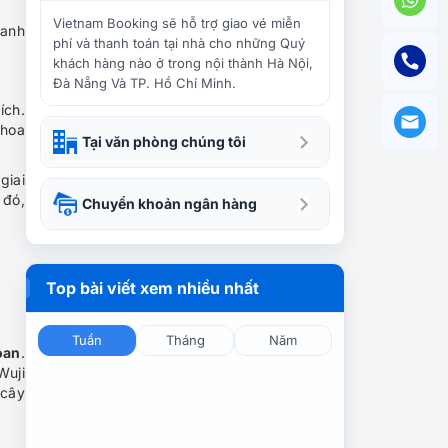
Chi phí cho chuyến du lịch
Đài Loan tiết kiệm
Vietnam Booking sẽ hỗ trợ giao vé miễn
 anh
phí và thanh toán tại nhà cho những Quý
khách hàng nào ở trong nội thành Hà Nội,
Đà Nẵng Và TP. Hồ Chí Minh.
Xác định tọa độ 5 điểm du
ích.
lịch hấp dẫn tại Hoa Liên Đài
 hoa
Loan
Tại văn phòng chúng tôi
giai
Du lịch Đài Loan khám phá
 đó,
Chuyển khoản ngân hàng
chốn bồng lai tiên cảnh
Top bài viết xem nhiều nhất
Du lịch Đài Loan mùa nào
đẹp?
Tuần
Tháng
Năm
oan
.
Wuji
 cây
Mua ngay 5 món quà này về
khi đi du lịch Đài Loan