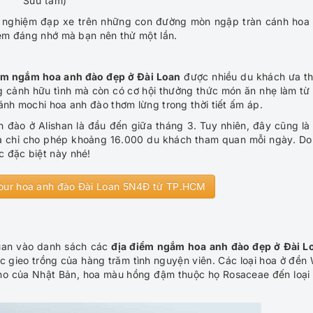
Sưu tầm)
i nghiệm đạp xe trên những con đường mòn ngập tràn cánh hoa
niệm đáng nhớ mà bạn nên thử một lần.
ểm ngắm hoa anh đào đẹp ở Đài Loan
được nhiều du khách ưa th
 cảnh hữu tình mà còn có cơ hội thưởng thức món ăn nhẹ làm từ
ánh mochi hoa anh đào thơm lừng trong thời tiết ấm áp.
đào ở Alishan là đầu đến giữa tháng 3. Tuy nhiên, đây cũng là 
a chỉ cho phép khoảng 16.000 du khách tham quan mỗi ngày. Do
c đặc biệt này nhé!
our hoa anh đào Đài Loan 5N4Đ từ TP.HCM
yuan vào danh sách các
địa điểm ngắm hoa anh đào đẹp ở Đài L
 gieo trồng của hàng trăm tình nguyện viên. Các loại hoa ở đền 
ino của Nhật Bản, hoa màu hồng đậm thuộc họ Rosaceae đến loại