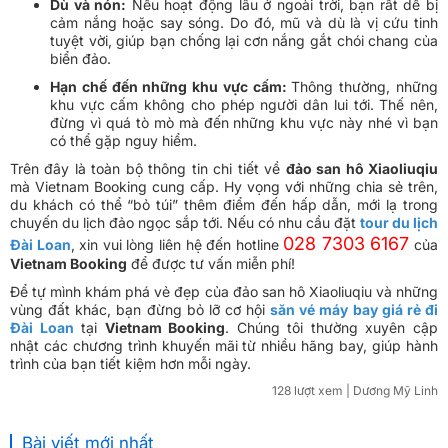
Dù và nón:
Nếu hoạt động lâu ở ngoài trời, bạn rất dễ bị
cảm nắng hoặc say sóng. Do đó, mũ và dù là vị cứu tinh
tuyệt vời, giúp bạn chống lại cơn nắng gắt chói chang của
biển đảo.
Hạn chế đến những khu vực cấm:
Thông thường, những
khu vực cấm không cho phép người dân lui tới. Thế nên,
đừng vì quá tò mò mà đến những khu vực này nhé vì bạn
có thể gặp nguy hiểm.
Trên đây là toàn bộ thông tin chi tiết về
đảo san hô Xiaoliuqiu
mà Vietnam Booking cung cấp. Hy vọng với những chia sẻ trên,
du khách có thể “bỏ túi” thêm điểm đến hấp dẫn, mới lạ trong
chuyến du lịch đảo ngọc sắp tới. Nếu có nhu cầu đặt
tour du lịch
028 7303 6167
Đài Loan
, xin vui lòng liên hệ đến hotline
của
Vietnam Booking
để được tư vấn miễn phí!
Để tự mình khám phá vẻ đẹp của đảo san hô Xiaoliuqiu và những
vùng đất khác, bạn đừng bỏ lỡ cơ hội
săn vé máy bay giá rẻ đi
Đài Loan
tại
Vietnam Booking
. Chúng tôi thường xuyên cập
nhật các chương trình khuyến mãi từ nhiều hãng bay, giúp hành
trình của bạn tiết kiệm hơn mỗi ngày.
128 lượt xem
| Dương Mỹ Linh
Bài viết mới nhất