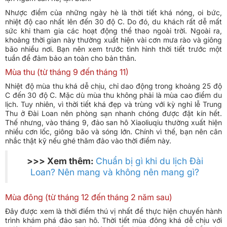
Nhược điểm của những ngày hè là thời tiết khá nóng, oi bức,
nhiệt độ cao nhất lên đến 30 độ C. Do đó, du khách rất dễ mất
sức khi tham gia các hoạt động thể thao ngoài trời. Ngoài ra,
khoảng thời gian này thường xuất hiện vài cơn mưa rào và giông
bão nhiều nơi. Bạn nên xem trước tình hình thời tiết trước một
tuần để đảm bảo an toàn cho bản thân.
Mùa thu (từ tháng 9 đến tháng 11)
Nhiệt độ mùa thu khá dễ chịu, chỉ dao động trong khoảng 25 độ
C đến 30 độ C. Mặc dù mùa thu không phải là mùa cao điểm du
lịch. Tuy nhiên, vì thời tiết khá đẹp và trùng với kỳ nghỉ lễ Trung
Thu ở Đài Loan nên phòng sạn nhanh chóng được đặt kín hết.
Thế nhưng, vào tháng 9, đảo san hô Xiaoliuqiu thường xuất hiện
nhiều cơn lốc, giông bão và sóng lớn. Chính vì thế, bạn nên cân
nhắc thật kỹ nếu ghé thăm đảo vào thời điểm này.
>>> Xem thêm:
Chuẩn bị gì khi du lịch Đài
Loan? Nên mang và không nên mang gì?
Mùa đông (từ tháng 12 đến tháng 2 năm sau)
Đây được xem là thời điểm thú vị nhất để thực hiện chuyến hành
trình khám phá đảo san hô. Thời tiết mùa đông khá dễ chịu với