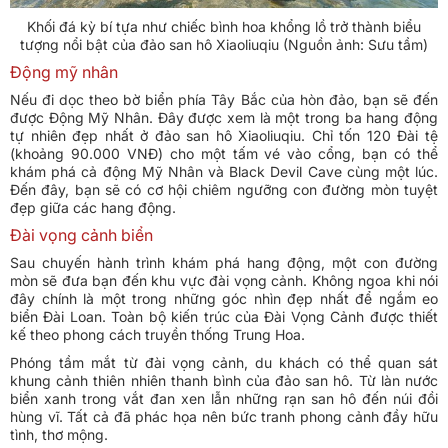
Khối đá kỳ bí tựa như chiếc bình hoa khổng lồ trở thành biểu
tượng nổi bật của đảo san hô Xiaoliuqiu (Nguồn ảnh: Sưu tầm)
Động mỹ nhân
Nếu đi dọc theo bờ biển phía Tây Bắc của hòn đảo, bạn sẽ đến
được Động Mỹ Nhân. Đây được xem là một trong ba hang động
tự nhiên đẹp nhất ở đảo san hô Xiaoliuqiu. Chỉ tốn 120 Đài tệ
(khoảng 90.000 VNĐ) cho một tấm vé vào cổng, bạn có thể
khám phá cả động Mỹ Nhân và Black Devil Cave cùng một lúc.
Đến đây, bạn sẽ có cơ hội chiêm ngưỡng con đường mòn tuyệt
đẹp giữa các hang động.
Đài vọng cảnh biển
Sau chuyến hành trình khám phá hang động, một con đường
mòn sẽ đưa bạn đến khu vực đài vọng cảnh. Không ngoa khi nói
đây chính là một trong những góc nhìn đẹp nhất để ngắm eo
biển Đài Loan. Toàn bộ kiến trúc của Đài Vọng Cảnh được thiết
kế theo phong cách truyền thống Trung Hoa.
Phóng tầm mắt từ đài vọng cảnh, du khách có thể quan sát
khung cảnh thiên nhiên thanh bình của đảo san hô. Từ làn nước
biển xanh trong vắt đan xen lẫn những rạn san hô đến núi đồi
hùng vĩ. Tất cả đã phác họa nên bức tranh phong cảnh đầy hữu
tình, thơ mộng.