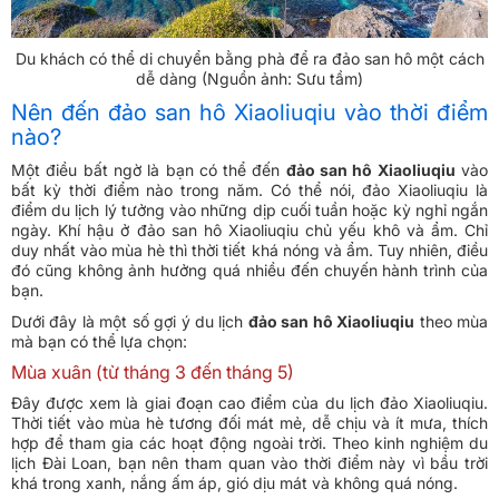
Du khách có thể di chuyển bằng phà để ra đảo san hô một cách
dễ dàng (Nguồn ảnh: Sưu tầm)
Nên đến đảo san hô Xiaoliuqiu vào thời điểm
nào?
Một điều bất ngờ là bạn có thể đến
đảo san hô Xiaoliuqiu
vào
bất kỳ thời điểm nào trong năm. Có thể nói, đảo Xiaoliuqiu là
điểm du lịch lý tưởng vào những dịp cuối tuần hoặc kỳ nghỉ ngắn
ngày. Khí hậu ở đảo san hô Xiaoliuqiu chủ yếu khô và ẩm. Chỉ
duy nhất vào mùa hè thì thời tiết khá nóng và ẩm. Tuy nhiên, điều
đó cũng không ảnh hưởng quá nhiều đến chuyến hành trình của
bạn.
Dưới đây là một số gợi ý du lịch
đảo san hô Xiaoliuqiu
theo mùa
mà bạn có thể lựa chọn:
Mùa xuân (từ tháng 3 đến tháng 5)
Đây được xem là giai đoạn cao điểm của du lịch đảo Xiaoliuqiu.
Thời tiết vào mùa hè tương đối mát mẻ, dễ chịu và ít mưa, thích
hợp để tham gia các hoạt động ngoài trời. Theo kinh nghiệm du
lịch Đài Loan, bạn nên tham quan vào thời điểm này vì bầu trời
khá trong xanh, nắng ấm áp, gió dịu mát và không quá nóng.