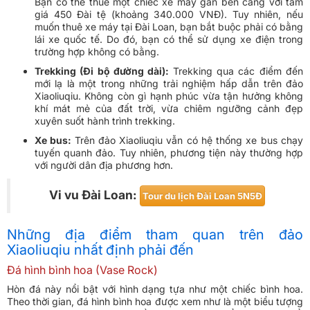
Bạn có thể thuê một chiếc xe máy gần bến cảng với tầm
giá 450 Đài tệ (khoảng 340.000 VNĐ). Tuy nhiên, nếu
muốn thuê xe máy tại Đài Loan, bạn bắt buộc phải có bằng
lái xe quốc tế. Do đó, bạn có thể sử dụng xe điện trong
trường hợp không có bằng.
Trekking (Đi bộ đường dài):
Trekking qua các điểm đến
mới lạ là một trong những trải nghiệm hấp dẫn trên đảo
Xiaoliuqiu. Không còn gì hạnh phúc vừa tận hưởng không
khí mát mẻ của đất trời, vừa chiêm ngưỡng cảnh đẹp
xuyên suốt hành trình trekking.
Xe bus:
Trên đảo Xiaoliuqiu vẫn có hệ thống xe bus chạy
tuyến quanh đảo. Tuy nhiên, phương tiện này thường hợp
với người dân địa phương hơn.
Vi vu Đài Loan:
Tour du lịch Đài Loan 5N5Đ
Những địa điểm tham quan trên đảo
Xiaoliuqiu nhất định phải đến
Đá hình bình hoa (Vase Rock)
Hòn đá này nổi bật với hình dạng tựa như một chiếc bình hoa.
Theo thời gian, đá hình bình hoa được xem như là một biểu tượng