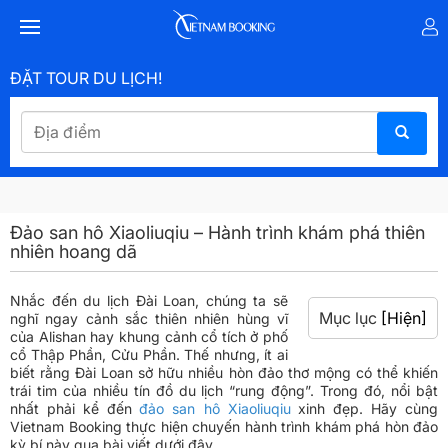
ĐẶT TOUR DU LỊCH!
Đảo san hô Xiaoliuqiu – Hành trình khám phá thiên
nhiên hoang dã
Nhắc đến du lịch Đài Loan, chúng ta sẽ
Mục lục
[Hiện]
nghĩ ngay cảnh sắc thiên nhiên hùng vĩ
của Alishan hay khung cảnh cổ tích ở phố
cổ Thập Phần, Cửu Phần. Thế nhưng, ít ai
biết rằng Đài Loan sở hữu nhiều hòn đảo thơ mộng có thể khiến
trái tim của nhiều tín đồ du lịch “rung động”. Trong đó, nổi bật
nhất phải kể đến
đảo san hô Xiaoliuqiu
xinh đẹp. Hãy cùng
Vietnam Booking thực hiện chuyến hành trình khám phá hòn đảo
kỳ bí này qua bài viết dưới đây.