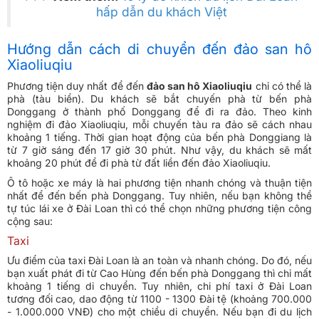
hấp dẫn du khách Việt
Hướng dẫn cách di chuyển đến đảo san hô
Xiaoliuqiu
Phương tiện duy nhất để đến
đảo san hô Xiaoliuqiu
chỉ có thể là
phà (tàu biển). Du khách sẽ bắt chuyến phà từ bến phà
Donggang ở thành phố Donggang để đi ra đảo. Theo kinh
nghiệm đi đảo Xiaoliuqiu, mỗi chuyến tàu ra đảo sẽ cách nhau
khoảng 1 tiếng. Thời gian hoạt động của bến phà Donggiang là
từ 7 giờ sáng đến 17 giờ 30 phút. Như vậy, du khách sẽ mất
khoảng 20 phút để đi phà từ đất liền đến đảo Xiaoliuqiu.
Ô tô hoặc xe máy là hai phương tiện nhanh chóng và thuận tiện
nhất để đến bến phà Donggang. Tuy nhiên, nếu bạn không thể
tự túc lái xe ở Đài Loan thì có thể chọn những phương tiện công
cộng sau:
Taxi
Ưu điểm của taxi Đài Loan là an toàn và nhanh chóng. Do đó, nếu
bạn xuất phát đi từ Cao Hùng đến bến phà Donggang thì chỉ mất
khoảng 1 tiếng di chuyển. Tuy nhiên, chi phí taxi ở Đài Loan
tương đối cao, dao động từ 1100 - 1300 Đài tệ (khoảng 700.000
- 1.000.000 VNĐ) cho một chiều di chuyển. Nếu bạn đi du lịch