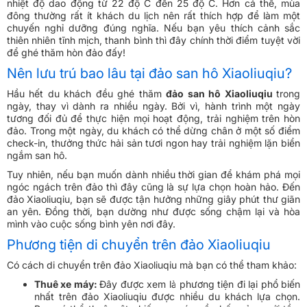
nhiệt độ dao động từ 22 độ C đến 25 độ C. Hơn cả thế, mùa
đông thường rất ít khách du lịch nên rất thích hợp để làm một
chuyến nghỉ dưỡng đúng nghĩa. Nếu bạn yêu thích cảnh sắc
thiên nhiên tĩnh mịch, thanh bình thì đây chính thời điểm tuyệt vời
để ghé thăm hòn đảo đấy!
Nên lưu trú bao lâu tại đảo san hô Xiaoliuqiu?
Hầu hết du khách đều ghé thăm
đảo san hô Xiaoliuqiu
trong
ngày, thay vì dành ra nhiều ngày. Bởi vì, hành trình một ngày
tương đối đủ để thực hiện mọi hoạt động, trải nghiệm trên hòn
đảo. Trong một ngày, du khách có thể dừng chân ở một số điểm
check-in, thưởng thức hải sản tươi ngon hay trải nghiệm lặn biển
ngắm san hô.
Tuy nhiên, nếu bạn muốn dành nhiều thời gian để khám phá mọi
ngóc ngách trên đảo thì đây cũng là sự lựa chọn hoàn hảo. Đến
đảo Xiaoliuqiu, bạn sẽ được tận hưởng những giây phút thư giãn
an yên. Đồng thời, bạn dường như được sống chậm lại và hòa
mình vào cuộc sống bình yên nơi đây.
Phương tiện di chuyển trên đảo Xiaoliuqiu
Có cách di chuyển trên đảo Xiaoliuqiu mà bạn có thể tham khảo:
Thuê xe máy:
Đây được xem là phương tiện đi lại phổ biến
nhất trên đảo Xiaoliuqiu được nhiều du khách lựa chọn.