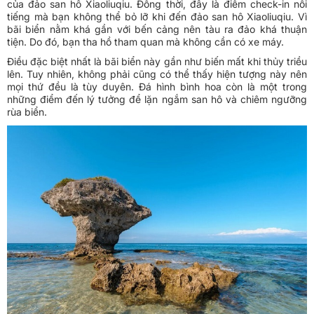
của đảo san hô Xiaoliuqiu. Đồng thời, đây là điểm check-in nổi
tiếng mà bạn không thể bỏ lỡ khi đến đảo san hô Xiaoliuqiu. Vì
bãi biển nằm khá gần với bến cảng nên tàu ra đảo khá thuận
tiện. Do đó, bạn tha hồ tham quan mà không cần có xe máy.
Điều đặc biệt nhất là bãi biển này gần như biến mất khi thủy triều
lên. Tuy nhiên, không phải cũng có thể thấy hiện tượng này nên
mọi thứ đều là tùy duyên. Đá hình bình hoa còn là một trong
những điểm đến lý tưởng để lặn ngắm san hô và chiêm ngưỡng
rùa biển.