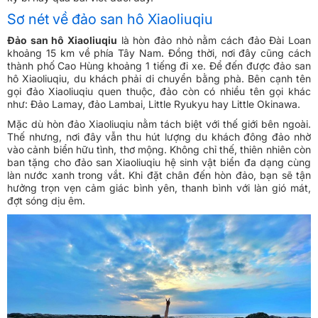
Sơ nét về đảo san hô Xiaoliuqiu
Đảo san hô Xiaoliuqiu
là hòn đảo nhỏ nằm cách đảo Đài Loan
khoảng 15 km về phía Tây Nam. Đồng thời, nơi đây cũng cách
thành phố Cao Hùng khoảng 1 tiếng đi xe. Để đến được đảo san
hô Xiaoliuqiu, du khách phải di chuyển bằng phà. Bên cạnh tên
gọi đảo Xiaoliuqiu quen thuộc, đảo còn có nhiều tên gọi khác
như: Đảo Lamay, đảo Lambai, Little Ryukyu hay Little Okinawa.
Mặc dù hòn đảo Xiaoliuqiu nằm tách biệt với thế giới bên ngoài.
Thế nhưng, nơi đây vẫn thu hút lượng du khách đông đảo nhờ
vào cảnh biển hữu tình, thơ mộng. Không chỉ thế, thiên nhiên còn
ban tặng cho đảo san Xiaoliuqiu hệ sinh vật biển đa dạng cùng
làn nước xanh trong vắt. Khi đặt chân đến hòn đảo, bạn sẽ tận
hưởng trọn vẹn cảm giác bình yên, thanh bình với làn gió mát,
đợt sóng dịu êm.