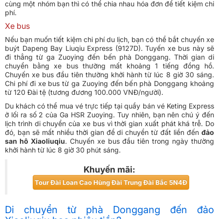
cùng một nhóm bạn thì có thể chia nhau hóa đơn để tiết kiệm chi
phí.
Xe bus
Nếu bạn muốn tiết kiệm chi phí du lịch, bạn có thể bắt chuyến xe
buýt Dapeng Bay Liuqiu Express (9127D). Tuyến xe bus này sẽ
đi thẳng từ ga Zuoying đến bến phà Donggang. Thời gian di
chuyển bằng xe bus thường mất khoảng 1 tiếng đồng hồ.
Chuyến xe bus đầu tiên thường khởi hành từ lúc 8 giờ 30 sáng.
Chi phí đi xe bus từ ga Zuoying đến bến phà Donggang khoảng
từ 120 Đài tệ (tương đương 100.000 VNĐ/người).
Du khách có thể mua vé trực tiếp tại quầy bán vé Keting Express
ở lối ra số 2 của Ga HSR Zuoying. Tuy nhiên, bạn nên chú ý đến
lịch trình di chuyển của xe bus vì thời gian xuất phát khá trễ. Do
đó, bạn sẽ mất nhiều thời gian để di chuyển từ đất liền đến
đảo
san hô Xiaoliuqiu
. Chuyến xe bus đầu tiên trong ngày thường
khởi hành từ lúc 8 giờ 30 phút sáng.
Khuyến mãi:
Tour Đài Loan Cao Hùng Đài Trung Đài Bắc 5N4Đ
Di chuyển từ phà Donggang đến đảo