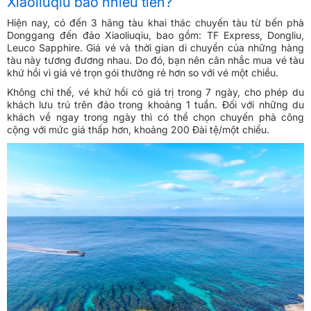
Xiaoliuqiu bao nhiêu tiền?
Hiện nay, có đến 3 hãng tàu khai thác chuyến tàu từ bến phà
Donggang đến đảo Xiaoliuqiu, bao gồm: TF Express, Dongliu,
Leuco Sapphire. Giá vé và thời gian di chuyển của những hàng
tàu này tương đương nhau. Do đó, bạn nên cân nhắc mua vé tàu
khứ hồi vì giá vé trọn gói thường rẻ hơn so với vé một chiều.
Không chỉ thế, vé khứ hồi có giá trị trong 7 ngày, cho phép du
khách lưu trú trên đảo trong khoảng 1 tuần. Đối với những du
khách về ngay trong ngày thì có thể chọn chuyến phà công
cộng với mức giá thấp hơn, khoảng 200 Đài tệ/một chiều.