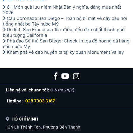
6+ Món quà lưu niệm Nhật Bản ý nghĩa, đáng mua nhất
2026
Cầu Coronado San Diego – Toàn bộ bí mật về cây cầu nổi
tiếng nhất bờ Tây nước Mỹ
Du lịch San Francisco 15+ điểm đến đẹp nhất thành phố
biểu tượng California
Phá đảo Sở thú San Diego: Check-in tọa độ hoang dã hàng
đầu nước Mỹ
Khám phá vẻ đẹp huyền bí tại kỳ quan Monument Valley
Liên hệ với chúng tôi:
(Hỗ trợ 24/7)
Hotline:
028 7303 6167
HỒ CHÍ MINH
164 Lê Thánh Tôn, Phường Bến Thành