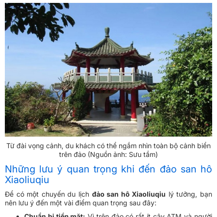
Từ đài vọng cảnh, du khách có thể ngắm nhìn toàn bộ cảnh biển
trên đảo (Nguồn ảnh: Sưu tầm)
Những lưu ý quan trọng khi đến đảo san hô
Xiaoliuqiu
Để có một chuyến du lịch
đảo san hô Xiaoliuqiu
lý tưởng, bạn
nên lưu ý đến một vài điểm quan trọng sau đây:
Chuẩn bị tiền mặt:
Vì trên đảo có rất ít cây ATM và người