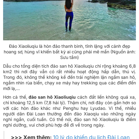
Đảo Xiaoliuqiu là hòn đảo thanh bình, tĩnh lặng với cảnh đẹp
hoang sơ, hùng vĩ khiến bất kỳ ai cũng phải mê mẩn (Nguồn ảnh:
Sưu tầm)
Dẫu cho tổng diện tích đảo san hô Xiaoliuqiu chỉ rộng khoảng 6,8
km2 thì nơi đây vẫn có rất nhiều hoạt động hấp dẫn, thú vị.
Trong đó, không thể không kể đến trải nghiệm lặn ngắm san hô,
ngắm nhìn rùa biển, chạy xe máy hay trekking qua các điểm đến
mới lạ,...
Hơn cả thế,
đảo san hô Xiaoliuqiu
cách đất liền không quá xa,
chỉ khoảng 12,5 km (7,8 hải lý). Thậm chí, nơi đây còn gần hơn so
với các hòn đảo khác như Penghu hay Lyudao. Vì thế, nhiều
người dân Đài Loan thường đến đảo Xiaoqiu vào những ngày
nghỉ ngắn, cuối tuần. Có thể nói, đảo san hô Xiaoliuqiu là điểm
nghỉ dưỡng, vui chơi phù hợp để đi về trong ngày.
>>> Xem thêm:
10 lý do khiến du lịch Đài Loan