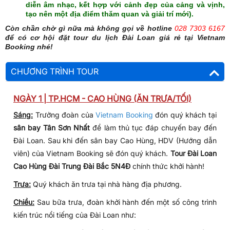
diễn âm nhạc, kết hợp với cảnh đẹp của cảng và vịnh,
tạo nên một địa điểm thăm quan và giải trí mới).
Còn chần chờ gì nữa mà không gọi về hotline
028 7303 6167
để có cơ hội đặt tour du lịch Đài Loan giá rẻ tại Vietnam
Booking nhé!
CHƯƠNG TRÌNH TOUR
NGÀY 1 | TP.HCM - CAO HÙNG (ĂN TRƯA/TỐI)
Sáng:
Trưởng đoàn của
Vietnam Booking
đón quý khách tại
sân bay Tân Sơn Nhất
để làm thủ tục đáp chuyến bay đến
Đài Loan. Sau khi đến sân bay Cao Hùng, HDV (Hướng dẫn
viên) của Vietnam Booking sẽ đón quý khách.
Tour Đài Loan
Cao Hùng Đài Trung Đài Bắc 5N4Đ
chính thức khởi hành!
Trưa:
Quý khách ăn trưa tại nhà hàng địa phương.
Chiều:
Sau bữa trưa, đoàn khởi hành đến một số công trình
kiến trúc nổi tiếng của Đài Loan như: