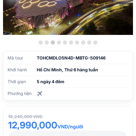
Mã tour
TOHCMDLO5N4D-MBTG-509146
Khởi hành
Hồ Chí Minh, Thứ 6 hàng tuần
Thời gian
5 ngày 4 đêm
Phương tiện
16,240,000 VND
12,990,000
VND/người