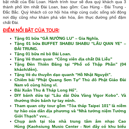
bật nhất của Đài Loan. Hành trình tour sẽ đưa quý khách qua 3
thành phố lớn nhất Đài Loan, bao gồm: Cao Hùng - Đài Trung -
Đắc Bắc. Quý khách có cơ hội hòa nhịp cùng cuộc sống sôi động
nơi đây cũng như khám phá văn hóa, ẩm thực đường phố đậm
chất Đài.
ĐIỂM NỔI BẬT CỦA TOUR:
Tặng 01 bữa “GÀ NƯỚNG LU” – Gia Nghĩa.
Tặng 01 bữa BUFFET SHABU SHABU “LẨU QIAN YE” –
ĐÀI TRUNG.
Tặng 01 bữa mì bò Đài Loan.
Tặng Vé tham quan “Công viên địa chất Dã Liễu”
Tặng Đèn Thiên Đăng tại “Phố cổ Thập Phần” (04
khách/đèn).
Tặng Vé du thuyền dạo quanh “Hồ Nhật Nguyệt”.
Chiêm bái “Phật Quang Sơn Tự’’ Thủ đô Phật Giáo Đài
Nam vô cùng hùng vĩ.
Đài Xuân Thu & Tháp Long Hổ’’.
DIY bánh dứa tại “Lâu đài Dứa Vàng Vigor Kobo’’. Và
thưởng thức bánh tự tay mình.
Tham quan city tour gồm “Tòa tháp Taipei 101’’ là niềm
tự hào của dân địa phương và “Nhà tưởng niệm Tưởng
Giới Thạch’’ vvv...
Chụp ảnh tại tòa nhà trung tâm âm nhạc Cao
Hùng (Kaohsiung Music Center - Nơi đây có khu biểu