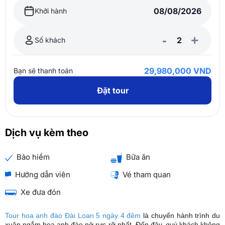
Khởi hành
-
+
Số khách
29,980,000 VND
Bạn sẽ thanh toán
Đặt tour
Dịch vụ kèm theo
Bảo hiểm
Bữa ăn
Hướng dẫn viên
Vé tham quan
Xe đưa đón
Tour hoa anh đào Đài Loan 5 ngày 4 đêm
là chuyến hành trình du
xuân ngắm hoa anh đào nở rực rỡ nhất. Đến đây, quý khách không