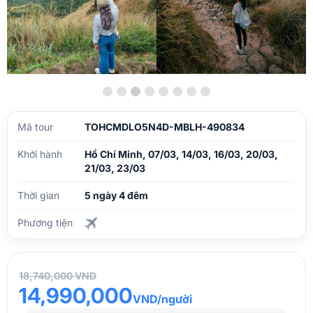
Mã tour
TOHCMDLO5N4D-MBLH-490834
Khởi hành
Hồ Chí Minh, 07/03, 14/03, 16/03, 20/03,
21/03, 23/03
Thời gian
5 ngày 4 đêm
Phương tiện
18,740,000 VND
14,990,000
VND/người