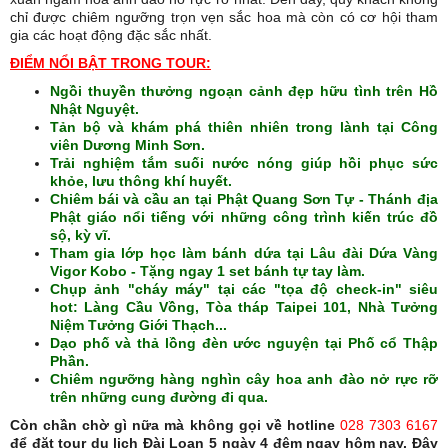
chỉ được chiêm ngưỡng trọn vẹn sắc hoa mà còn có cơ hội tham
gia các hoạt động đặc sắc nhất.
ĐIỂM NỔI BẬT TRONG TOUR:
Ngồi thuyền thưởng ngoạn cảnh đẹp hữu tình trên Hồ
Nhật Nguyệt.
Tản bộ và khám phá thiên nhiên trong lành tại Công
viên Dương Minh Sơn.
Trải nghiệm tắm suối nước nóng giúp hồi phục sức
khỏe, lưu thông khí huyết.
Chiêm bái và cầu an tại Phật Quang Sơn Tự - Thánh địa
Phật giáo nổi tiếng với những công trình kiến trúc đồ
sộ, kỳ vĩ.
Tham gia lớp học làm bánh dứa tại Lâu đài Dứa Vàng
Vigor Kobo - Tặng ngay 1 set bánh tự tay làm.
Chụp ảnh "cháy máy" tại các "tọa độ check-in" siêu
hot: Làng Cầu Vồng, Tòa tháp Taipei 101, Nhà Tưởng
Niệm Tưởng Giới Thạch...
Dạo phố và thả lồng đèn ước nguyện tại Phố cổ Thập
Phần.
Chiêm ngưỡng hàng nghìn cây hoa anh đào nở rực rỡ
trên những cung đường đi qua.
Còn chần chờ gì nữa mà không gọi về hotline
028 7303 6167
để đặt tour du lịch Đài Loan 5 ngày 4 đêm ngay hôm nay. Đây