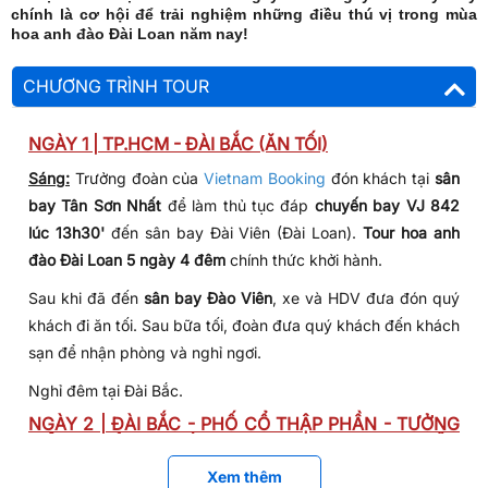
chính là cơ hội để trải nghiệm những điều thú vị trong mùa
hoa anh đào Đài Loan năm nay!
CHƯƠNG TRÌNH TOUR
NGÀY 1 | TP.HCM - ĐÀI BẮC (ĂN TỐI)
Sáng:
Trưởng đoàn của
Vietnam Booking
đón khách tại
sân
bay Tân Sơn Nhất
để làm thủ tục đáp
chuyến bay VJ 842
lúc 13h30'
đến sân bay Đài Viên (Đài Loan).
Tour hoa anh
đào Đài Loan 5 ngày 4 đêm
chính thức khởi hành.
Sau khi đã đến
sân bay Đào Viên
, xe và HDV đưa đón quý
khách đi ăn tối. Sau bữa tối, đoàn đưa quý khách đến khách
sạn để nhận phòng và nghỉ ngơi.
Nghỉ đêm tại Đài Bắc.
NGÀY 2 | ĐÀI BẮC - PHỐ CỔ THẬP PHẦN - TƯỞNG
NIỆM TƯỞNG GIỚI THẠCH - TAIPEI 101 (ĂN
SÁNG/TRƯA/TỐI)
Xem thêm