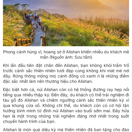
Phong cảnh hùng vĩ, hoang sơ ở Alishan khiến nhiều du khách mê
mẩn (Nguồn ảnh: Sưu tầm)
Khi lần đầu tiên đặt chân đến Alishan, bạn không khỏi trầm trồ
trước cảnh sắc thiên nhiên tươi đẹp cùng không khí mát mẻ nơi
đây. Rừng thông mộng mơ, cánh đồng cỏ xanh rì là những điểm
đặc sắc nhất làm nên thương hiệu cho Alishan.
Đặc biệt hơn cả, núi Alishan còn có hệ thống đường ray hẹp nổi
tiếng qua nhiều thập kỷ. Đến đây, du khách có thể trải nghiệm đi
tàu gỗ đỏ Alishan và chiêm ngưỡng cảnh sắc thiên nhiên kỳ vĩ
qua khung cửa sổ. Không chỉ thế, du khách còn có cơ hội tận
hưởng bình minh từ đỉnh núi Alishan vào buổi sớm mai. Đây hứa
hẹn là một trong những trải nghiệm đáng nhớ nhất trong suốt
chuyến hành trình của bạn.
Alishan là món quà diệu kỳ mà thiên nhiên đã ban tặng cho đảo