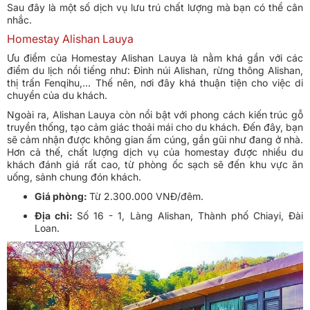
Sau đây là một số dịch vụ lưu trú chất lượng mà bạn có thể cân
nhắc.
Homestay Alishan Lauya
Ưu điểm của Homestay Alishan Lauya là nằm khá gần với các
điểm du lịch nổi tiếng như: Đỉnh núi Alishan, rừng thông Alishan,
thị trấn Fenqihu,... Thế nên, nơi đây khá thuận tiện cho việc di
chuyển của du khách.
Ngoài ra, Alishan Lauya còn nổi bật với phong cách kiến trúc gỗ
truyền thống, tạo cảm giác thoải mái cho du khách. Đến đây, bạn
sẽ cảm nhận được không gian ấm cúng, gần gũi như đang ở nhà.
Hơn cả thế, chất lượng dịch vụ của homestay được nhiều du
khách đánh giá rất cao, từ phòng ốc sạch sẽ đến khu vực ăn
uống, sảnh chung đón khách.
Giá phòng:
Từ 2.300.000 VNĐ/đêm.
Địa chỉ:
Số 16 - 1, Làng Alishan, Thành phố Chiayi, Đài
Loan.