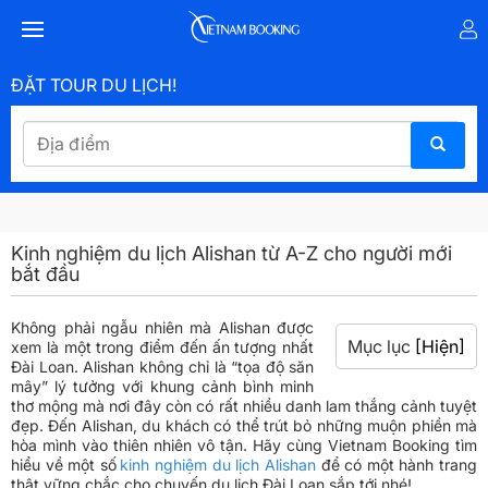
ĐẶT TOUR DU LỊCH!
Kinh nghiệm du lịch Alishan từ A-Z cho người mới
bắt đầu
Không phải ngẫu nhiên mà Alishan được
Mục lục
[Hiện]
xem là một trong điểm đến ấn tượng nhất
Đài Loan. Alishan không chỉ là “tọa độ săn
mây” lý tưởng với khung cảnh bình minh
thơ mộng mà nơi đây còn có rất nhiều danh lam thắng cảnh tuyệt
đẹp. Đến Alishan, du khách có thể trút bỏ những muộn phiền mà
hòa mình vào thiên nhiên vô tận. Hãy cùng Vietnam Booking tìm
hiểu về một số
kinh nghiệm du lịch Alishan
để có một hành trang
thật vững chắc cho chuyến du lịch Đài Loan sắp tới nhé!