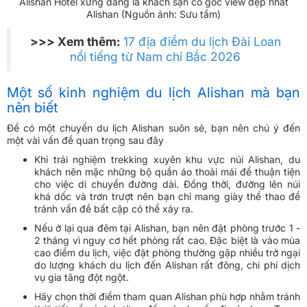
Alishan Hotel xứng đáng là khách sạn có góc view đẹp nhất
Alishan (Nguồn ảnh: Sưu tầm)
>>> Xem thêm:
17 địa điểm du lịch Đài Loan
nổi tiếng từ Nam chí Bắc 2026
Một số kinh nghiệm du lịch Alishan mà bạn
nên biết
Để có một chuyến du lịch Alishan suôn sẻ, bạn nên chú ý đến
một vài vấn đề quan trọng sau đây
Khi trải nghiệm trekking xuyên khu vực núi Alishan, du
khách nên mặc những bộ quần áo thoải mái để thuận tiện
cho việc di chuyển đường dài. Đồng thời, đường lên núi
khá dốc và trơn trượt nên bạn chỉ mang giày thể thao để
tránh vấn đề bất cập có thể xảy ra.
Nếu ở lại qua đêm tại Alishan, bạn nên đặt phòng trước 1 -
2 tháng vì nguy cơ hết phòng rất cao. Đặc biệt là vào mùa
cao điểm du lịch, việc đặt phòng thường gặp nhiều trở ngại
do lượng khách du lịch đến Alishan rất đông, chi phí dịch
vụ gia tăng đột ngột.
Hãy chọn thời điểm tham quan Alishan phù hợp nhằm tránh