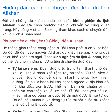
thông Alishan (Nguồn ảnh: Sưu tầm)
Hướng dẫn cách di chuyển đến khu du lịch
Alishan
Đối với những du khách chưa có nhiều
kinh nghiệm du lịch
Alishan
, việc lựa chọn phương tiện di chuyển vô cùng quan
trọng. Hãy cùng Vietnam Booking tham khảo cách di chuyển đến
khu du lịch Alishan nhé!
Phương tiện di chuyển từ Chiayi đến Alishan
Hệ thống giao thông công cộng ở Đài Loan phát triển vượt bậc.
Do đó, để đến cao nguyên Alishan, du khách sẽ gặp không quá
nhiều khó khăn, trở ngại. Theo
kinh nghiệm du lịch Alishan
, bạn
có thể lựa chọn những phương tiện di chuyển dưới đây:
Tự lái xe riêng:
Đoạn đường từ trung tâm thành phố đến
khu du lịch Alishan khá rộng rãi, an toàn. Vì thế, việc di
chuyển tương đối dễ dàng, nhanh chóng. Tuy nhiên,
đường lên núi Alishan lại khá ngoằn ngoèo vì địa hình đồi
núi khá dốc, trơn trượt. Thế nên, bạn nên chuẩn bị tinh
thần và cẩn thận khi lái xe nhé! Ở Đài Loan yêu cầu du
khách phải có bằng lái quốc tế thì mới được lái xe tự do.
Do đó, nếu muốn lái xe riêng tự túc thì bắt buộc du khách
phải có bằng lái quốc tế.
Xe buýt:
Từ trạm Chiayi HSR Station, bạn hãy bắt chuyến