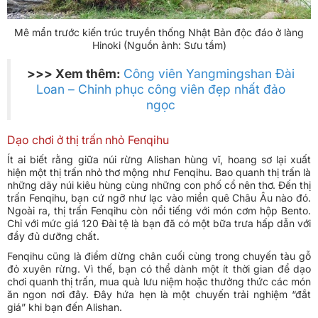
Mê mẩn trước kiến trúc truyền thống Nhật Bản độc đáo ở làng
Hinoki (Nguồn ảnh: Sưu tầm)
>>> Xem thêm:
Công viên Yangmingshan Đài
Loan – Chinh phục công viên đẹp nhất đảo
ngọc
Dạo chơi ở thị trấn nhỏ Fenqihu
Ít ai biết rằng giữa núi rừng Alishan hùng vĩ, hoang sơ lại xuất
hiện một thị trấn nhỏ thơ mộng như Fenqihu. Bao quanh thị trấn là
những dãy núi kiêu hùng cùng những con phố cổ nên thơ. Đến thị
trấn Fenqihu, bạn cứ ngỡ như lạc vào miền quê Châu Âu nào đó.
Ngoài ra, thị trấn Fenqihu còn nổi tiếng với món cơm hộp Bento.
Chỉ với mức giá 120 Đài tệ là bạn đã có một bữa trưa hấp dẫn với
đầy đủ dưỡng chất.
Fenqihu cũng là điểm dừng chân cuối cùng trong chuyến tàu gỗ
đỏ xuyên rừng. Vì thế, bạn có thể dành một ít thời gian để dạo
chơi quanh thị trấn, mua quà lưu niệm hoặc thưởng thức các món
ăn ngon nơi đây. Đây hứa hẹn là một chuyến trải nghiệm “đắt
giá” khi bạn đến Alishan.