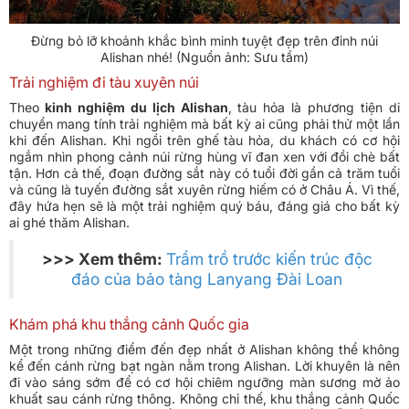
Đừng bỏ lỡ khoảnh khắc bình minh tuyệt đẹp trên đỉnh núi
Alishan nhé! (Nguồn ảnh: Sưu tầm)
Trải nghiệm đi tàu xuyên núi
Theo
kinh nghiệm du lịch Alishan
, tàu hỏa là phương tiện di
chuyển mang tính trải nghiệm mà bất kỳ ai cũng phải thử một lần
khi đến Alishan. Khi ngồi trên ghế tàu hỏa, du khách có cơ hội
ngắm nhìn phong cảnh núi rừng hùng vĩ đan xen với đồi chè bất
tận. Hơn cả thế, đoạn đường sắt này có tuổi đời gần cả trăm tuổi
và cũng là tuyến đường sắt xuyên rừng hiếm có ở Châu Á. Vì thế,
đây hứa hẹn sẽ là một trải nghiệm quý báu, đáng giá cho bất kỳ
ai ghé thăm Alishan.
>>> Xem thêm:
Trầm trồ trước kiến trúc độc
đáo của bảo tàng Lanyang Đài Loan
Khám phá khu thắng cảnh Quốc gia
Một trong những điểm đến đẹp nhất ở Alishan không thể không
kể đến cánh rừng bạt ngàn nằm trong Alishan. Lời khuyên là nên
đi vào sáng sớm để có cơ hội chiêm ngưỡng màn sương mờ ảo
khuất sau cánh rừng thông. Không chỉ thế, khu thắng cảnh Quốc