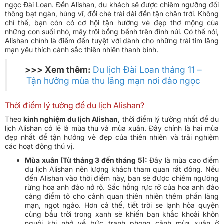
ngọc Đài Loan. Đến Alishan, du khách sẽ được chiêm ngưỡng đồi
thông bạt ngàn, hùng vĩ, đồi chè trải dài đến tận chân trời. Không
chỉ thế, bạn còn có cơ hội tận hưởng vẻ đẹp thơ mộng của
những con suối nhỏ, mây trôi bồng bềnh trên đỉnh núi. Có thể nói,
Alishan chính là điểm đến tuyệt vời dành cho những trái tim lãng
mạn yêu thích cảnh sắc thiên nhiên thanh bình.
>>> Xem thêm:
Du lịch Đài Loan tháng 11 –
Tận hưởng mùa thu lãng mạn nơi đảo ngọc
Thời điểm lý tưởng để du lịch Alishan?
Theo
kinh nghiệm du lịch Alishan
, thời điểm lý tưởng nhất để du
lịch Alishan có lẽ là mùa thu và mùa xuân. Đây chính là hai mùa
đẹp nhất để tận hưởng vẻ đẹp của thiên nhiên và trải nghiệm
các hoạt động thú vị.
Mùa xuân (Từ tháng 3 đến tháng 5):
Đây là mùa cao điểm
du lịch Alishan nên lượng khách tham quan rất đông. Nếu
đến Alishan vào thời điểm này, bạn sẽ được chiêm ngưỡng
rừng hoa anh đào nở rộ. Sắc hồng rực rỡ của hoa anh đào
càng điểm tô cho cảnh quan thiên nhiên thêm phần lãng
mạn, ngọt ngào. Hơn cả thế, tiết trời se lạnh hòa quyện
cùng bầu trời trong xanh sẽ khiến bạn khắc khoải khôn
nguôi khi nhớ về bức tranh phong cảnh mùa xuân ở