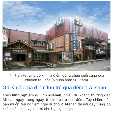
Thị trấn Fenqihu cổ kính là điểm dùng chân cuối cùng của
chuyến tàu hỏa (Nguồn ảnh: Sưu tầm)
Gợi ý các địa điểm lưu trú qua đêm ở Alishan
Theo
kinh nghiệm du lịch Alishan
, nhiều du khách thường đến
Alishan ngay trong ngày, ít khi lưu trú qua đêm. Tuy nhiên, nếu
bạn muốn trải nghiệm nghỉ dưỡng ở Alishan thì nơi đây cũng có
khá nhiều dịch vụ lưu trú cho bạn lựa chọn.