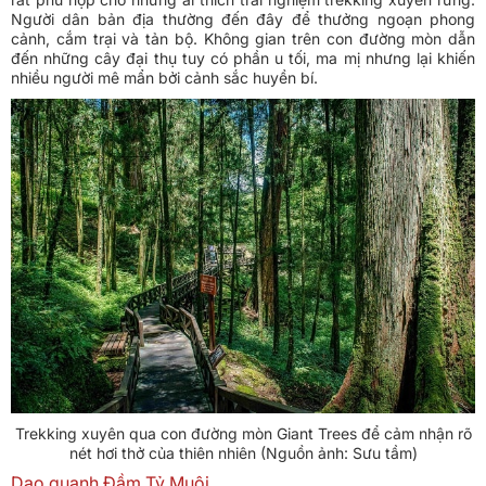
Người dân bản địa thường đến đây để thưởng ngoạn phong
cảnh, cắm trại và tản bộ. Không gian trên con đường mòn dẫn
đến những cây đại thụ tuy có phần u tối, ma mị nhưng lại khiến
nhiều người mê mẩn bởi cảnh sắc huyền bí.
Trekking xuyên qua con đường mòn Giant Trees để cảm nhận rõ
nét hơi thở của thiên nhiên (Nguồn ảnh: Sưu tầm)
Dạo quanh Đầm Tỷ Muội