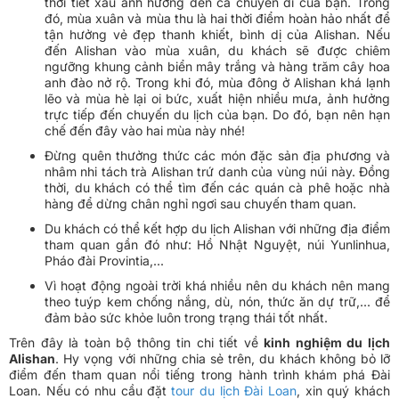
thời tiết xấu ảnh hưởng đến cả chuyến đi của bạn. Trong
đó, mùa xuân và mùa thu là hai thời điểm hoàn hảo nhất để
tận hưởng vẻ đẹp thanh khiết, bình dị của Alishan. Nếu
đến Alishan vào mùa xuân, du khách sẽ được chiêm
ngưỡng khung cảnh biển mây trắng và hàng trăm cây hoa
anh đào nở rộ. Trong khi đó, mùa đông ở Alishan khá lạnh
lẽo và mùa hè lại oi bức, xuất hiện nhiều mưa, ảnh hưởng
trực tiếp đến chuyến du lịch của bạn. Do đó, bạn nên hạn
chế đến đây vào hai mùa này nhé!
Đừng quên thưởng thức các món đặc sản địa phương và
nhâm nhi tách trà Alishan trứ danh của vùng núi này. Đồng
thời, du khách có thể tìm đến các quán cà phê hoặc nhà
hàng để dừng chân nghỉ ngơi sau chuyến tham quan.
Du khách có thể kết hợp du lịch Alishan với những địa điểm
tham quan gần đó như: Hồ Nhật Nguyệt, núi Yunlinhua,
Pháo đài Provintia,...
Vì hoạt động ngoài trời khá nhiều nên du khách nên mang
theo tuýp kem chống nắng, dù, nón, thức ăn dự trữ,... để
đảm bảo sức khỏe luôn trong trạng thái tốt nhất.
Trên đây là toàn bộ thông tin chi tiết về
kinh nghiệm du lịch
Alishan
. Hy vọng với những chia sẻ trên, du khách không bỏ lỡ
điểm đến tham quan nổi tiếng trong hành trình khám phá Đài
Loan. Nếu có nhu cầu đặt
tour du lịch Đài Loan
, xin quý khách