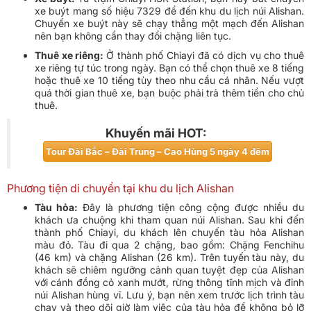
xe buýt mang số hiệu 7329 để đến khu du lịch núi Alishan.
Chuyến xe buýt này sẽ chạy thẳng một mạch đến Alishan
nên bạn không cần thay đổi chặng liên tục.
Thuê xe riêng:
Ở thành phố Chiayi đã có dịch vụ cho thuê
xe riêng tự túc trong ngày. Bạn có thể chọn thuê xe 8 tiếng
hoặc thuê xe 10 tiếng tùy theo nhu cầu cá nhân. Nếu vượt
quá thời gian thuê xe, bạn buộc phải trả thêm tiền cho chủ
thuê.
Khuyến mãi HOT:
Tour Đài Bắc – Đài Trung – Cao Hùng 5 ngày 4 đêm
Phương tiện di chuyển tại khu du lịch Alishan
Tàu hỏa:
Đây là phương tiện công cộng được nhiều du
khách ưa chuộng khi tham quan núi Alishan. Sau khi đến
thành phố Chiayi, du khách lên chuyến tàu hỏa Alishan
màu đỏ. Tàu đi qua 2 chặng, bao gồm: Chặng Fenchihu
(46 km) và chặng Alishan (26 km). Trên tuyến tàu này, du
khách sẽ chiêm ngưỡng cảnh quan tuyệt đẹp của Alishan
với cánh đồng cỏ xanh mướt, rừng thông tĩnh mịch và đỉnh
núi Alishan hùng vĩ. Lưu ý, bạn nên xem trước lịch trình tàu
chạy và theo dõi giờ làm việc của tàu hỏa để không bỏ lỡ