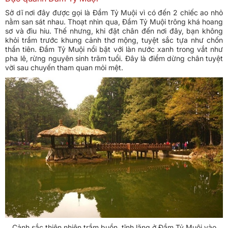
Sở dĩ nơi đây được gọi là Đầm Tỷ Muội vì có đến 2 chiếc ao nhỏ
nằm san sát nhau. Thoạt nhìn qua, Đầm Tỷ Muội trông khá hoang
sơ và đìu hiu. Thế nhưng, khi đặt chân đến nơi đây, bạn không
khỏi trầm trước khung cảnh thơ mộng, tuyệt sắc tựa như chốn
thần tiên. Đầm Tỷ Muội nổi bật với làn nước xanh trong vắt như
pha lê, rừng nguyên sinh trăm tuổi. Đây là điểm dừng chân tuyệt
vời sau chuyến tham quan mỏi mệt.
Cảnh sắc thiên nhiên trầm buồn, tĩnh lặng ở Đầm Tỷ Muội vào