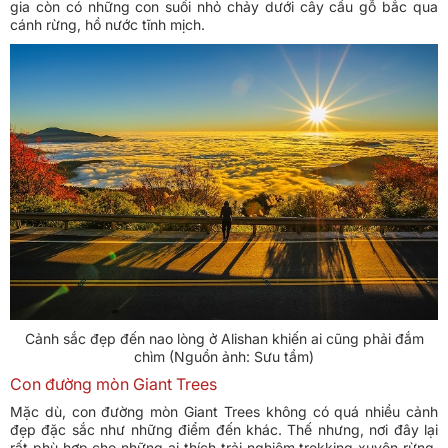
gia còn có những con suối nhỏ chảy dưới cây cầu gỗ bắc qua
cánh rừng, hồ nước tĩnh mịch.
Cảnh sắc đẹp đến nao lòng ở Alishan khiến ai cũng phải đắm
chìm (Nguồn ảnh: Sưu tầm)
Con đường mòn Giant Trees
Mặc dù, con đường mòn Giant Trees không có quá nhiều cảnh
đẹp đặc sắc như những điểm đến khác. Thế nhưng, nơi đây lại
rất phù hợp cho những ai thích trải nghiệm trekking xuyên rừng.