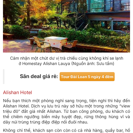
Cảm nhận một chút dư vị trà chiều cùng không khí se lạnh
ở Homestay Alishan Lauya (Nguồn ảnh: Sưu tầm)
Săn deal giá rẻ:
Tour Đài Loan 5 ngày 4 đêm
Alishan Hotel
Nếu bạn thích một phòng nghỉ sang trọng, tiện nghi thì hãy đến
Alishan Hotel. Dịch vụ lưu trú này sở hữu một trong những “view
triệu đô” đắt giá nhất Alishan. Từ ban công phòng, du khách có
thể chiêm ngưỡng biển mây tuyệt đẹp, rừng thông hùng vĩ và
dãy núi trùng trùng điệp điệp nối đuôi nhau.
Không chỉ thế, khách sạn còn còn có cả nhà hàng, quầy bar, hồ