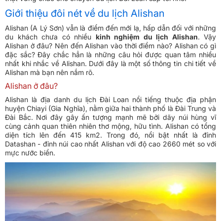
Giới thiệu đôi nét về du lịch Alishan
Alishan (A Lý Sơn) vẫn là điểm đến mới lạ, hấp dẫn đối với những
du khách chưa có nhiều
kinh nghiệm du lịch Alishan
. Vậy
Alishan ở đâu? Nên đến Alishan vào thời điểm nào? Alishan có gì
đặc sắc? Đây chắc hẳn là những câu hỏi được quan tâm nhiều
nhất khi nhắc về Alishan. Dưới đây là một số thông tin chi tiết về
Alishan mà bạn nên nắm rõ.
Alishan ở đâu?
Alishan là địa danh du lịch Đài Loan nổi tiếng thuộc địa phận
huyện Chiayi (Gia Nghĩa), nằm giữa hai thành phố là Đài Trung và
Đài Bắc. Nơi đây gây ấn tượng mạnh mẽ bởi dãy núi hùng vĩ
cùng cảnh quan thiên nhiên thơ mộng, hữu tình. Alishan có tổng
diện tích lên đến 415 km2. Trong đó, nổi bật nhất là đỉnh
Datashan - đỉnh núi cao nhất Alishan với độ cao 2660 mét so với
mực nước biển.