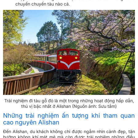
chuyến chuyến tàu nào cả.
Trải nghiệm đi tàu gỗ đỏ là một trong những hoạt động hấp dẫn,
thú vị bậc nhất ở Alishan (Nguồn ảnh: Sưu tầm)
Những trải nghiệm ấn tượng khi tham quan
cao nguyên Alishan
Đến Alishan, du khách không chỉ được ngắm nhìn cảnh đẹp, tận
hưởng không khí mát mẻ mà còn được trải nghiệm những điều