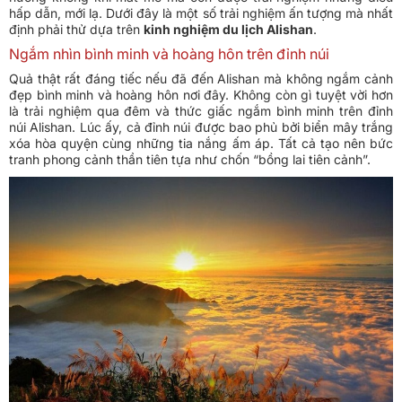
hấp dẫn, mới lạ. Dưới đây là một số trải nghiệm ấn tượng mà nhất
định phải thử dựa trên
kinh nghiệm du lịch Alishan
.
Ngắm nhìn bình minh và hoàng hôn trên đỉnh núi
Quả thật rất đáng tiếc nếu đã đến Alishan mà không ngắm cảnh
đẹp bình minh và hoàng hôn nơi đây. Không còn gì tuyệt vời hơn
là trải nghiệm qua đêm và thức giấc ngắm bình minh trên đỉnh
núi Alishan. Lúc ấy, cả đỉnh núi được bao phủ bởi biển mây trắng
xóa hòa quyện cùng những tia nắng ấm áp. Tất cả tạo nên bức
tranh phong cảnh thần tiên tựa như chốn “bồng lai tiên cảnh”.