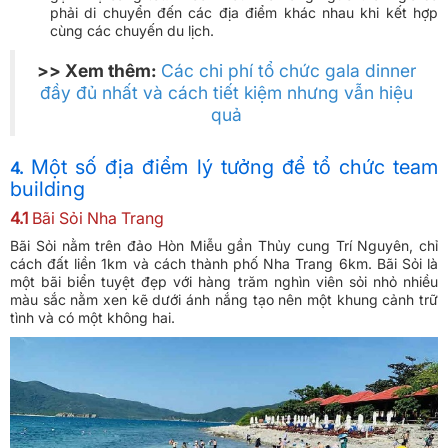
phải di chuyển đến các địa điểm khác nhau khi kết hợp
cùng các chuyến du lịch.
>> Xem thêm:
Các chi phí tổ chức gala dinner
đầy đủ nhất và cách tiết kiệm nhưng vẫn hiệu
quả
Một số địa điểm lý tưởng để tổ chức team
4.
building
4.1
Bãi Sỏi Nha Trang
Bãi Sỏi nằm trên đảo Hòn Miễu gần Thủy cung Trí Nguyên, chỉ
cách đất liền 1km và cách thành phố Nha Trang 6km. Bãi Sỏi là
một bãi biển tuyệt đẹp với hàng trăm nghìn viên sỏi nhỏ nhiều
màu sắc nằm xen kẽ dưới ánh nắng tạo nên một khung cảnh trữ
tình và có một không hai.