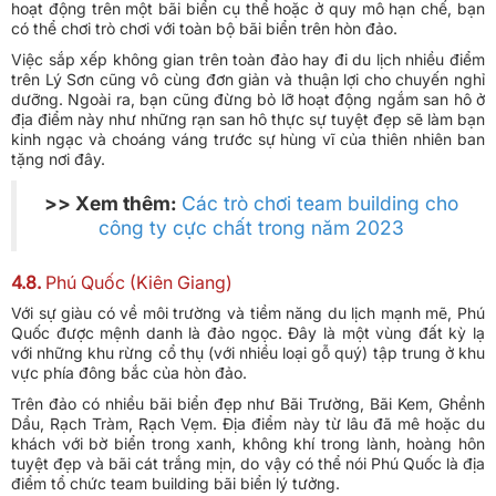
hoạt động trên một bãi biển cụ thể hoặc ở quy mô hạn chế, bạn
có thể chơi trò chơi với toàn bộ bãi biển trên hòn đảo.
Việc sắp xếp không gian trên toàn đảo hay đi du lịch nhiều điểm
trên Lý Sơn cũng vô cùng đơn giản và thuận lợi cho chuyến nghỉ
dưỡng. Ngoài ra, bạn cũng đừng bỏ lỡ hoạt động ngắm san hô ở
địa điểm này như những rạn san hô thực sự tuyệt đẹp sẽ làm bạn
kinh ngạc và choáng váng trước sự hùng vĩ của thiên nhiên ban
tặng nơi đây.
>> Xem thêm:
Các trò chơi team building cho
công ty cực chất trong năm 2023
4.8.
Phú Quốc (Kiên Giang)
Với sự giàu có về môi trường và tiềm năng du lịch mạnh mẽ, Phú
Quốc được mệnh danh là đảo ngọc. Đây là một vùng đất kỳ lạ
với những khu rừng cổ thụ (với nhiều loại gỗ quý) tập trung ở khu
vực phía đông bắc của hòn đảo.
Trên đảo có nhiều bãi biển đẹp như Bãi Trường, Bãi Kem, Ghềnh
Dầu, Rạch Tràm, Rạch Vẹm. Địa điểm này từ lâu đã mê hoặc du
khách với bờ biển trong xanh, không khí trong lành, hoàng hôn
tuyệt đẹp và bãi cát trắng mịn, do vậy có thể nói Phú Quốc là địa
điểm tổ chức team building bãi biển lý tưởng.