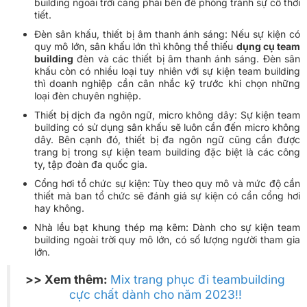
building ngoài trời càng phải bền để phòng tránh sự cố thời
tiết.
Đèn sân khấu, thiết bị âm thanh ánh sáng: Nếu sự kiện có
quy mô lớn, sân khấu lớn thì không thể thiếu
dụng cụ team
building
đèn và các thiết bị âm thanh ánh sáng. Đèn sân
khấu còn có nhiều loại tuy nhiên với sự kiện team building
thì doanh nghiệp cần cân nhắc kỹ trước khi chọn những
loại đèn chuyên nghiệp.
Thiết bị dịch đa ngôn ngữ, micro không dây: Sự kiện team
building có sử dụng sân khấu sẽ luôn cần đến micro không
dây. Bên cạnh đó, thiết bị đa ngôn ngữ cũng cần được
trang bị trong sự kiện team building đặc biệt là các công
ty, tập đoàn đa quốc gia.
Cổng hơi tổ chức sự kiện: Tùy theo quy mô và mức độ cần
thiết mà ban tổ chức sẽ đánh giá sự kiện có cần cổng hơi
hay không.
Nhà lều bạt khung thép mạ kẽm: Dành cho sự kiện team
building ngoài trời quy mô lớn, có số lượng người tham gia
lớn.
>> Xem thêm:
Mix trang phục đi teambuilding
cực chất dành cho năm 2023!!