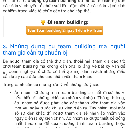
hết tất cả các
dụng cụ team building
đó thì có thể liên hệ đến
các đơn vị chuyên tổ chức sự kiện, đặc biệt là các đơn vị có kinh
nghiệm trong việc tổ chức các trò chơi tập thể.
Đi team building:
Tour Teambuilding 2 ngày 1 đêm Hồ Tràm
Những dụng cụ team building mà người
3.
tham gia cần tự chuẩn bị
Để người tham gia có thể thư giãn, thoải mái tham gia các trò
chơi team building mà không cần phải lo lắng về bất kỳ vấn đề
gì, doanh nghiệp tổ chức có thể lập một danh sách những điều
cần lưu ý sau đưa cho các nhân viên tham khảo.
Trong danh cần có những lưu ý về những lưu ý sau:
Áo nhóm: Chương trình team building sẽ mất đi sự thú vị
nếu thiếu đi những chiếc áo nhóm vui nhộn. Thông thường,
áo nhóm sẽ được phát cho các thành viên tham gia vào
một vài ngày trước khi sự kiện diễn ra. Tuy nhiên, mới một
số sự kiện khác thì người tham gia sẽ nhận áo nhóm vào
ngày diễn ra sự kiện chính. Áo nhóm sẽ được thiết kế đồng
nhất theo chủ đề của chương trình team building hoặc