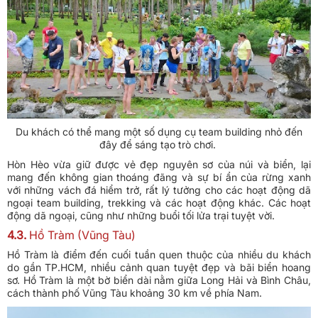
Du khách có thể mang một số dụng cụ team building nhỏ đến
đây để sáng tạo trò chơi.
Hòn Hèo vừa giữ được vẻ đẹp nguyên sơ của núi và biển, lại
mang đến không gian thoáng đãng và sự bí ẩn của rừng xanh
với những vách đá hiểm trở, rất lý tưởng cho các hoạt động dã
ngoại team building, trekking và các hoạt động khác. Các hoạt
động dã ngoại, cũng như những buổi tối lửa trại tuyệt vời.
4.3.
Hồ Tràm (Vũng Tàu)
Hồ Tràm là điểm đến cuối tuần quen thuộc của nhiều du khách
do gần TP.HCM, nhiều cảnh quan tuyệt đẹp và bãi biển hoang
sơ. Hồ Tràm là một bờ biển dài nằm giữa Long Hải và Bình Châu,
cách thành phố Vũng Tàu khoảng 30 km về phía Nam.