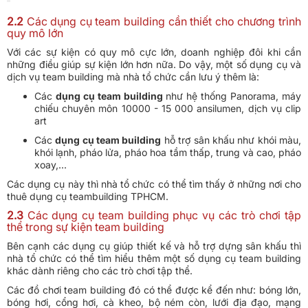
2.2
Các dụng cụ team building cần thiết cho chương trình
quy mô lớn
Với các sự kiện có quy mô cực lớn, doanh nghiệp đôi khi cần
những điều giúp sự kiện lớn hơn nữa. Do vậy, một số dụng cụ và
dịch vụ team building mà nhà tổ chức cần lưu ý thêm là:
Các
dụng cụ team building
như hệ thống Panorama, máy
chiếu chuyên môn 10000 - 15 000 ansilumen, dịch vụ clip
art
Các
dụng cụ team building
hỗ trợ sân khấu như khói màu,
khói lạnh, pháo lửa, pháo hoa tầm thấp, trung và cao, pháo
xoay,...
Các dụng cụ này thì nhà tổ chức có thể tìm thấy ở những nơi cho
thuê dụng cụ teambuilding TPHCM.
2.3
Các dụng cụ team building phục vụ các trò chơi tập
thể trong sự kiện team building
Bên cạnh các dụng cụ giúp thiết kế và hỗ trợ dựng sân khấu thì
nhà tổ chức có thể tìm hiểu thêm một số dụng cụ team building
khác dành riêng cho các trò chơi tập thể.
Các đồ chơi team building đó có thể được kể đến như: bóng lớn,
bóng hơi, cổng hơi, cà kheo, bộ ném còn, lưới địa đạo, mạng