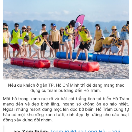
Nếu du khách ở gần TP. Hồ Chí Minh thì dễ dang mang theo
dụng cụ team building đến Hồ Tràm.
Mặt hồ trong xanh rực rỡ và bãi cát trắng tinh tại biển Hồ Tràm
mang đến vẻ đẹp bình lặng, hoang sơ không ồn ào náo nhiệt.
Ngoài những resort đang mọc lên dọc bờ biển. Hồ Tràm cũng tự
hào có một khu rừng xanh tươi, xinh đẹp, lý tưởng cho các hoạt
động xây dựng đội nhóm.
>> Xem thêm:
Team Building Long Hải – Vui