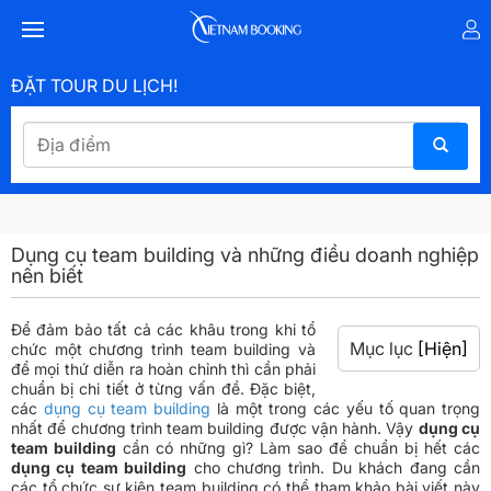
ĐẶT TOUR DU LỊCH!
Dụng cụ team building và những điều doanh nghiệp
nên biết
Để đảm bảo tất cả các khâu trong khi tổ
Mục lục
[Hiện]
chức một chương trình team building và
để mọi thứ diễn ra hoàn chỉnh thì cần phải
chuẩn bị chi tiết ở từng vấn đề. Đặc biệt,
các
dụng cụ team building
là một trong các yếu tố quan trọng
nhất để chương trình team building được vận hành. Vậy
dụng cụ
team building
cần có những gì? Làm sao để chuẩn bị hết các
dụng cụ team building
cho chương trình. Du khách đang cần
các tổ chức sự kiện team building có thể tham khảo bài viết này