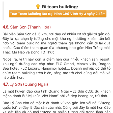
Đi team building:
Tour Team Building lửa trại Ninh Chữ Vĩnh Hy 3 ngày 2 đêm
4.6.
Sầm Sơn (Thanh Hóa)
Bãi biển Sầm Sơn dài 6 km, nơi đây có nhiều cơ sở giải trí gần đó.
Đây là lựa chọn lý tưởng cho một khu nghỉ dưỡng khiêm tốn kết
hợp với team building mà người tham gia không cần đi lại quá
nhiều. Các điểm tham quan địa phương bao gồm Hòn Trống mái,
Thác Ma Hao và Động Từ Thức.
Ngoài ra, vị trí này còn là điểm hẹn của nhiều khách sạn, resort,
khu nghỉ dưỡng cao cấp như: FLC Grand, Monza villa, Dragon
Sea hotel, FLC Luxury, Hanoimoi hotel,... Doanh nghiệp có thể tổ
chức team building trên biển, sáng tạo trò chơi cũng đổi mới và
hấp dẫn hơn.
4.7.
Lý Sơn (Quảng Ngãi)
Là một huyện đảo của tỉnh Quảng Ngãi – Lý Sơn được du khách
mệnh danh là “Jeju của Việt Nam” bởi vẻ đẹp hoang sơ, trữ tình.
Đảo Lý Sơn còn có một biệt danh ví von gắn liền với nó "Vương
quốc tỏi" vì đây là đặc sản của nhà. Cũng bởi đây là một hòn đảo
xa đất liền và có môi trường tự nhiên tương đối trong lành nên