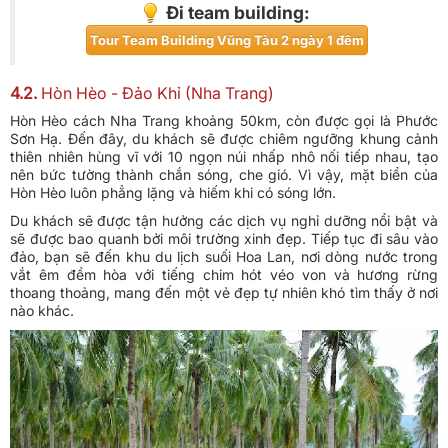
Đi team building:
Tour Team Building Vũng Tàu 2 ngày 1 đêm
4.2.
Hòn Hèo - Đảo Khỉ (Nha Trang)
Hòn Hèo cách Nha Trang khoảng 50km, còn được gọi là Phước
Sơn Hạ. Đến đây, du khách sẽ được chiêm ngưỡng khung cảnh
thiên nhiên hùng vĩ với 10 ngọn núi nhấp nhô nối tiếp nhau, tạo
nên bức tường thành chắn sóng, che gió. Vì vậy, mặt biển của
Hòn Hèo luôn phẳng lặng và hiếm khi có sóng lớn.
Du khách sẽ được tận hưởng các dịch vụ nghỉ dưỡng nổi bật và
sẽ được bao quanh bởi môi trường xinh đẹp. Tiếp tục đi sâu vào
đảo, bạn sẽ đến khu du lịch suối Hoa Lan, nơi dòng nước trong
vắt êm đềm hòa với tiếng chim hót véo von và hương rừng
thoang thoảng, mang đến một vẻ đẹp tự nhiên khó tìm thấy ở nơi
nào khác.