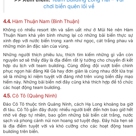
chơi biển quên lối về
4.4.
Hàm Thuận Nam (Bình Thuận)
Không có nhiều resort lớn và sầm uất như ở Mũi Né nên Hàm
Thuận Nam khá yên bình nhưng lại có những bãi biển thực sự
xinh đẹp với nước biển trong xanh như ngọc, cát trắng phau và
những món ăn đặc sản của vùng.
Những người thích phiêu lưu, thích tìm kiếm những gì vẫn còn
nguyên sơ sẽ thấy đây là địa điểm rất lý tưởng cho chuyến đi kết
hợp du lịch với team building. Cùng đồng đội vượt biển chinh
phục ngọn hải đăng Kê Gà hay đơn giản là cùng nhau đốt lửa trại
sẽ là những kỉ niệm tuyệt vời đáng nhớ trên vùng biển đầy mạo
hiểm này. Những bãi biển nơi đây cũng khá thích hợp để tổ chức
các hoạt động team building.
4.5.
Cô Tô (Quảng Ninh)
Đảo Cô Tô thuộc tỉnh Quảng Ninh, cách Hạ Long khoảng ba giờ
đi tàu. Cô Tô gần đây được nhiều người biết đến hơn bao giờ hết
nhờ vẻ đẹp tự nhiên, bao gồm những bãi biển cát trắng, nước
sạch và phong cảnh núi non hoang sơ tuyệt đẹp. Đây hứa hẹn sẽ
là địa điểm tuyệt vời và khó cưỡng cho các hoạt động team
building trên biển.