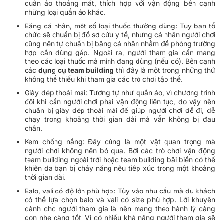
quần áo thoáng mát, thích hợp với vận động bên cạnh
những loại quần áo khác.
Băng cá nhân, một số loại thuốc thường dùng: Tuy ban tổ
chức sẽ chuẩn bị đồ sơ cứu y tế, nhưng cá nhân người chơi
cũng nên tự chuẩn bị băng cá nhân nhằm đề phòng trường
hợp cần dùng gấp. Ngoài ra, người tham gia cần mang
theo các loại thuốc mà mình đang dùng (nếu có). Bên cạnh
các
dụng cụ team building
thì đây là một trong những thứ
không thể thiếu khi tham gia các trò chơi tập thể.
Giày dép thoải mái: Tương tự như quần áo, vì chương trình
đôi khi cần người chơi phải vận động liên tục, do vậy nên
chuẩn bị giày dép thoải mái để giúp người chơi dễ đi, dễ
chạy trong khoảng thời gian dài mà vẫn không bị đau
chân.
Kem chống nắng: Đây cũng là một vật quan trọng mà
người chơi không nên bỏ qua. Bởi các trò chơi vận động
team building ngoài trời hoặc team building bãi biển có thể
khiến da bạn bị cháy nắng nếu tiếp xúc trong một khoảng
thời gian dài.
Balo, vali có độ lớn phù hợp: Tùy vào nhu cầu mà du khách
có thể lựa chọn balo và vali có size phù hợp. Lời khuyên
dành cho người tham gia là nên mang theo hành lý càng
gọn nhẹ càng tốt. Vì có nhiều khả năng người tham gia sẽ