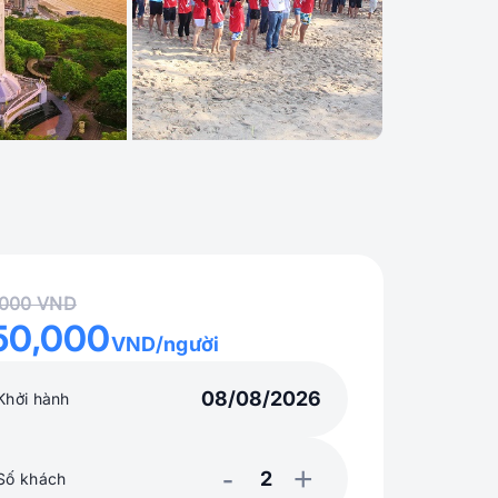
,000 VND
50,000
VND/người
Khởi hành
-
+
Số khách