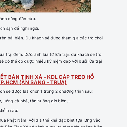
ảnh cùng đàn cừu.
h sạn để nghỉ ngơi.
rên bãi biển. Du khách sẽ được tham gia các trò chơi
a trại đêm. Dưới ánh lửa từ lửa trại, du khách sẽ trò
ẽ có thể có được nhiều kỷ niệm đẹp với buổi lửa trại
IẾT BÀN TỊNH XÁ - KDL CÁP TREO HỒ
TP.HCM (ĂN SÁNG - TRƯA)
ch sẽ được lựa chọn 1 trong 2 chương trình sau:
, uống cà phê, tận hưởng gió biển,...
 điểm sau:
hùa Phật Nằm. Với địa thế khá đặc biệt tựa lưng vào
iết Bàn Tịnh Xá có cảnh quan và tầm nhìn hướng biển