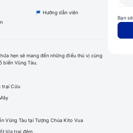
Hướng dẫn viên
Bạn sẽ
n
hứa hẹn sẽ mang đến những điều thú vị cùng
hố biển Vũng Tàu.
 trại Cừu
 Mây
ển Vũng Tàu tại Tượng Chúa Kito Vua
ốt lửa trại đêm