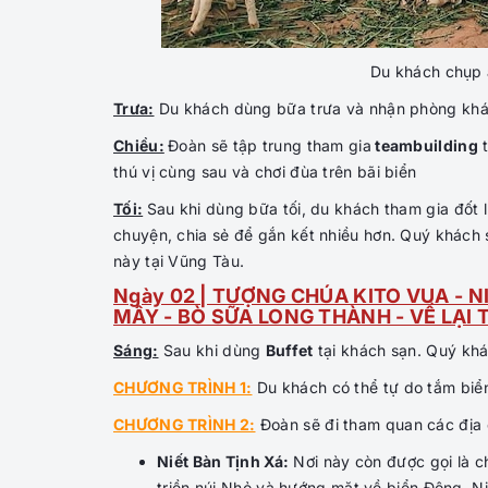
Du khách chụp 
Trưa:
Du khách dùng bữa trưa và nhận phòng khác
Chiều:
Đoàn sẽ tập trung tham gia
teambuilding
t
thú vị cùng sau và chơi đùa trên bãi biển
Tối:
Sau khi dùng bữa tối, du khách tham gia đốt lử
chuyện, chia sẻ để gắn kết nhiều hơn. Quý khách s
này tại Vũng Tàu.
Ngày 02 | TƯỢNG CHÚA KITO VUA - N
MÂY - BÒ SỮA LONG THÀNH - VỀ LẠI 
Sáng:
Sau khi dùng
Buffet
tại khách sạn. Quý khá
CHƯƠNG TRÌNH 1:
Du khách có thể tự do tắm biển
CHƯƠNG TRÌNH 2:
Đoàn sẽ đi tham quan các địa
Niết Bàn Tịnh Xá:
Nơi này còn được gọi là c
triền núi Nhỏ và hướng mặt về biển Đông, N