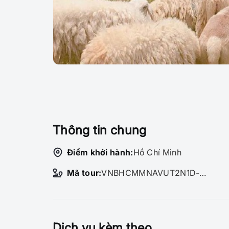
Thông tin chung
Điểm khởi hành:
Hồ Chí Minh
Mã tour:
VNBHCMMNAVUT2N1D-XEGR-97167
Dịch vụ kèm theo