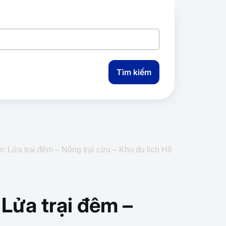
Tìm kiếm
 Lửa trại đêm – Nông trại cừu – Khu du lịch Hồ
Lửa trại đêm –