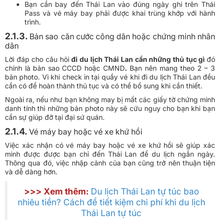
Bạn cần bay đến Thái Lan vào đúng ngày ghi trên Thái
Pass và vé máy bay phải được khai trùng khớp với hành
trình.
2.1.3.
Bản sao căn cước công dân hoặc chứng minh nhân
dân
Lời đáp cho câu hỏi
đi du lịch Thái Lan cần những thủ tục gì
đó
chính là bản sao CCCD hoặc CMND
.
Bạn nên mang theo 2 – 3
bản photo. Vì khi check in tại quầy vé khi đi du lịch Thái Lan đều
cần có để hoàn thành thủ tục và có thể bổ sung khi cần thiết.
Ngoài ra, nếu như bạn không may bị mất các giấy tờ chứng minh
danh tính thì những bản photo này sẽ cứu nguy cho bạn khi bạn
cần sự giúp đỡ tại đại sứ quán.
2.1.4.
Vé máy bay hoặc vé xe khứ hồi
Việc xác nhận có vé máy bay hoặc vé xe khứ hồi sẽ giúp xác
minh được được bạn chỉ đến Thái Lan để du lịch ngắn ngày.
Thông qua đó, việc nhập cảnh của bạn cũng trở nên thuận tiện
và dễ dàng hơn.
>>> Xem thêm:
Du lịch Thái Lan tự túc bao
nhiêu tiền? Cách để tiết kiệm chi phí khi du lịch
Thái Lan tự túc