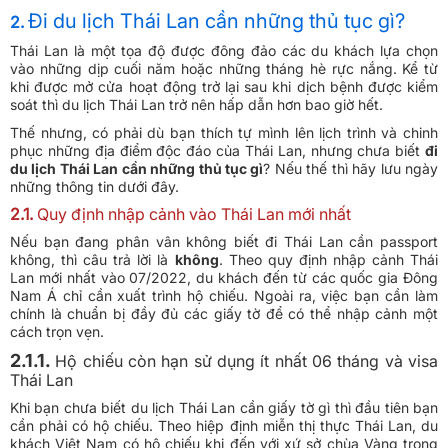
Đi du lịch Thái Lan cần những thủ tục gì?
2.
Thái Lan là một tọa độ được đông đảo các du khách lựa chọn
vào những dịp cuối năm hoặc những tháng hè rực nắng. Kể từ
khi được mở cửa hoạt động trở lại sau khi dịch bệnh được kiểm
soát thì du lịch Thái Lan trở nên hấp dẫn hơn bao giờ hết.
Thế nhưng, có phải dù bạn thích tự mình lên lịch trình và chinh
phục những địa điểm độc đáo của Thái Lan, nhưng chưa biết
đi
du lịch Thái Lan cần những thủ tục gì
? Nếu thế thì hãy lưu ngày
những thông tin dưới đây.
2.1.
Quy định nhập cảnh vào Thái Lan mới nhất
Nếu bạn đang phân vân không biết đi Thái Lan cần passport
không, thì câu trả lời là
không
. Theo quy định nhập cảnh Thái
Lan mới nhất vào 07/2022, du khách đến từ các quốc gia Đông
Nam Á chỉ cần xuất trình hộ chiếu. Ngoài ra, việc bạn cần làm
chính là chuẩn bị đầy đủ các giấy tờ để có thể nhập cảnh một
cách trọn vẹn.
2.1.1.
Hộ chiếu còn hạn sử dụng ít nhất 06 tháng và visa
Thái Lan
Khi bạn chưa biết du lịch Thái Lan cần giấy tờ gì thì đầu tiên bạn
cần phải có hộ chiếu. Theo hiệp định miễn thị thực Thái Lan, du
khách Việt Nam có hộ chiếu khi đến với xứ sở chùa Vàng trong