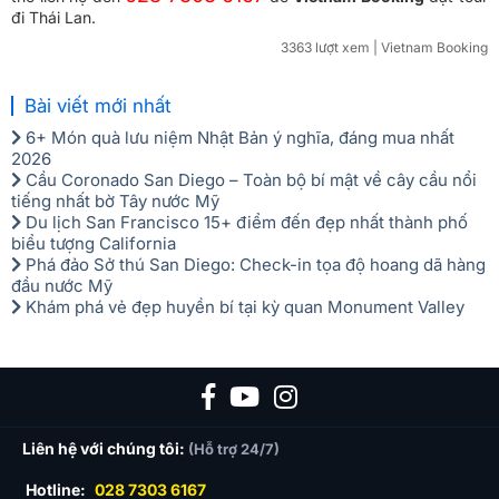
đi Thái Lan.
3363 lượt xem
| Vietnam Booking
Bài viết mới nhất
6+ Món quà lưu niệm Nhật Bản ý nghĩa, đáng mua nhất
2026
Cầu Coronado San Diego – Toàn bộ bí mật về cây cầu nổi
tiếng nhất bờ Tây nước Mỹ
Du lịch San Francisco 15+ điểm đến đẹp nhất thành phố
biểu tượng California
Phá đảo Sở thú San Diego: Check-in tọa độ hoang dã hàng
đầu nước Mỹ
Khám phá vẻ đẹp huyền bí tại kỳ quan Monument Valley
Liên hệ với chúng tôi:
(Hỗ trợ 24/7)
Hotline:
028 7303 6167