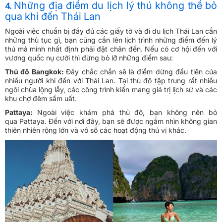
Những địa điểm du lịch lý thú không thể bỏ
4.
qua khi đến Thái Lan
Ngoài việc chuẩn bị đầy đủ các giấy tờ và đi du lịch Thái Lan cần
những thủ tục gì, bạn cũng cần lên lịch trình những điểm đến lý
thú mà mình nhất định phải đặt chân đến. Nếu có cơ hội đến với
vương quốc nụ cười thì đừng bỏ lỡ những điểm sau:
Thủ đô Bangkok:
Đây chắc chắn sẽ là điểm dừng đầu tiên của
nhiều người khi đến với Thái Lan. Tại thủ đô tập trung rất nhiều
ngôi chùa lộng lẫy, các công trình kiến mang giá trị lịch sử và các
khu chợ đêm sầm uất.
Pattaya:
Ngoài việc khám phá thủ đô, bạn không nên bỏ
qua Pattaya. Đến với nơi đây, bạn sẽ được ngắm nhìn không gian
thiên nhiên rộng lớn và vô số các hoạt động thú vị khác.