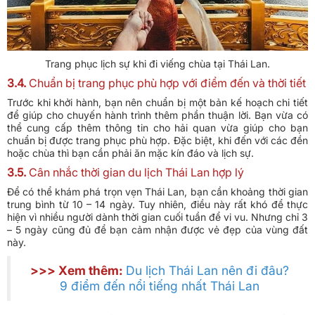
Trang phục lịch sự khi đi viếng chùa tại Thái Lan.
3.4.
Chuẩn bị trang phục phù hợp với điểm đến và thời tiết
Trước khi khởi hành, bạn nên chuẩn bị một bản kế hoạch chi tiết
để giúp cho chuyến hành trình thêm phần thuận lời. Bạn vừa có
thể cung cấp thêm thông tin cho hải quan vừa giúp cho bạn
chuẩn bị được trang phục phù hợp. Đặc biệt, khi đến với các đền
hoặc chùa thì bạn cần phải ăn mặc kín đáo và lịch sự.
3.5.
Cân nhắc thời gian du lịch Thái Lan hợp lý
Để có thể khám phá trọn vẹn Thái Lan, bạn cần khoảng thời gian
trung bình từ 10 – 14 ngày. Tuy nhiên, điều này rất khó để thực
hiện vì nhiều người dành thời gian cuối tuần để vi vu. Nhưng chỉ 3
– 5 ngày cũng đủ để bạn cảm nhận được vẻ đẹp của vùng đất
này.
>>> Xem thêm:
Du lịch Thái Lan nên đi đâu?
9 điểm đến nổi tiếng nhất Thái Lan