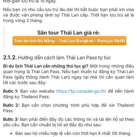
thời gian lưu trú là 15 ngày.
Nếu bạn có nhu cầu lưu trú lâu dài thì bắt buộc bạn phải xin visa
và được văn phòng lãnh sự Thái Lan cấp. Thời hạn lưu trú sẽ là
trong vòng 2 tháng.
Săn tour Thái Lan giá rẻ:
​Tour du lịch Đà Nẵng – Thái Lan Bangkok – Pattaya 5N4Đ
2.1.2.
Hướng dẫn cách làm Thái Lan Pass tự túc
Đi du lịch Thái Lan cần những thủ tục gì?
Một trong những điều
quan trọng là Thái Lan Pass. Nếu bạn muốn tự đăng ký Thái Lan
Pass (giấy thông hành Thái Lan) ngay tại nhà thì cần quan tâm
tới các bước sau đây:
Bước 1:
Bạn vào website
https://tp.consular.go.th/
để tiến hành
đăng ký Thailand Pass.
Bước 2:
Bạn cần chọn chương trình phù hợp để xin Thailand
Pass.
Bước 3:
Bạn phải điền đầy đủ các thông tin và tải lên hồ sơ theo
yêu cầu. Bạn cần chuẩn bị hồ sơ đầy đủ như sau:
Bản sao hộ chiếu hợp lệ vẫn còn thời hạn ít nhất 06 tháng.