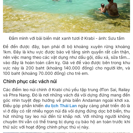
Đắm mình với bãi biển mát xanh tươi ở Krabi - ảnh: Sưu tầm
Để đến được đây, bạn phải đi bộ khoảng xuyên rừng khoảng
1km. Đây là khu vực được bảo vệ tầng sinh quyển rất cẩn thận,
nên việc mang theo các vật dụng như dầu gội, dầu xả, sữa tắm…
vào đây là hoàn toàn cấm kỵ. Giá vé để vào được bên trong khu
vực này là 200 baht (khoảng 140.000 đồng) cho người lớn, và
100 baht (khoảng 70.000 đồng) cho trẻ em.
Chinh phục các vách núi
Các điểm leo núi chính ở Krabi chủ yếu tập trung ởTon Sai, Railay
và Phra Nang. Đó là nơi những vách đá vôi dựng đứng mang đến
góc nhìn tuyệt đẹp hướng về phía biển Andaman ngoài khơi xa.
Điều góp phần khiến
du lịch Thái Lan
ngày càng phát triển đó là
vì ở đây có rất nhiều ngọn núi đá vôi dựng đứng dọc bờ biển, thu
hút những tay leo núi đến từ khắp nơi. Với những người không
chuyên thì vẫn có thể trang bị dụng cụ bảo hộ an toàn trước khi
thử sức với hoạt động chinh phục thú vị này.