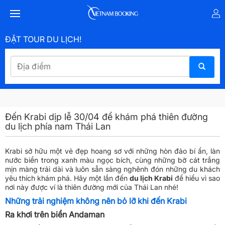
ĐẶT TOUR DU LỊCH!
Đến Krabi dịp lễ 30/04 để khám phá thiên đường
du lịch phía nam Thái Lan
Krabi sở hữu một vẻ đẹp hoang sơ với những hòn đảo bí ẩn, làn
nước biển trong xanh màu ngọc bích, cùng những bờ cát trắng
mịn màng trải dài và luôn sẵn sàng nghênh đón những du khách
yêu thích khám phá. Hãy một lần đến
du lịch Krabi
để hiểu vì sao
nơi này được ví là thiên đường mới của Thái Lan nhé!
Những trải nghiệm không nên bỏ lỡ khi đến Krabi
Ra khơi trên biển Andaman