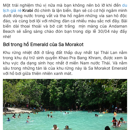
Một trải nghiệm thú vị nữa mà bạn không nên bỏ lỡ khi đến
du
lịch giá rẻ
Krabi
đó chính là lặn biển. Bạn sẽ có cơ hội ngâm mình
dưới dòng nước trong vắt và tha hồ ngắm những vỉa san hô độc
đáo, và cùng bơi lội với những đàn cá nhiều màu sắc nơi đây. Bãi
biển dài thoai thoải và bờ cát trắng mịn màng của Andaman
Beach sẽ sẵng sàng chào đón bạn trong dịp lễ 30/04 này đấy
nhé!
Bơi trong hồ Emerald của Sa Morakot
Khu rừng nhiệt đới ở tầng đất thấp duy nhất tại Thái Lan nằm
trong khu dự trữ sinh quyển Khao Pra Bang Khram, được xem là
khu vực đa dạng sinh học nhất ở miền Nam nước Thái. Và nằm
sâu trong những tán lá của khu rừng này là Sa Morakot Emerald
với hồ bơi giữa thiên nhiên xanh mát.