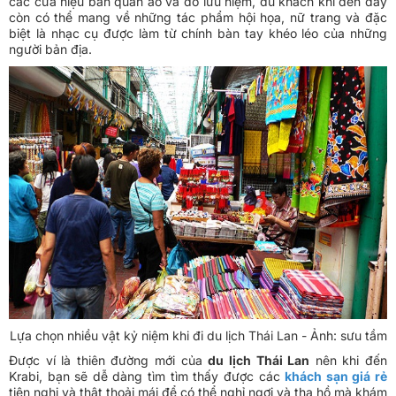
các cửa hiệu bán quần áo và đồ lưu niệm, du khách khi đến đây
còn có thể mang về những tác phẩm hội họa, nữ trang và đặc
biệt là nhạc cụ được làm từ chính bàn tay khéo léo của những
người bản địa.
Lựa chọn nhiều vật kỷ niệm khi đi du lịch Thái Lan - Ảnh: sưu tầm
Được ví là thiên đường mới của
du lịch Thái Lan
nên khi đến
Krabi, bạn sẽ dễ dàng tìm tìm thấy được các
khách sạn giá rẻ
tiện nghi và thật thoải mái để có thể nghỉ ngơi và tha hồ mà khám