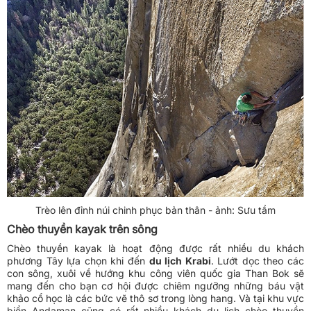
Trèo lên đỉnh núi chinh phục bản thân - ảnh: Sưu tầm
Chèo thuyền kayak trên sông
Chèo thuyền kayak là hoạt động được rất nhiều du khách
phương Tây lựa chọn khi đến
du lịch Krabi
. Lướt dọc theo các
con sông, xuôi về hướng khu công viên quốc gia Than Bok sẽ
mang đến cho bạn cơ hội được chiêm ngưỡng những báu vật
khảo cổ học là các bức vẽ thô sơ trong lòng hang. Và tại khu vực
biển Andaman cũng có rất nhiều khách du lịch chèo thuyền