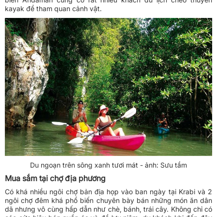
kayak để tham quan cảnh vật.
Du ngoạn trên sông xanh tươi mát - ảnh: Sưu tầm
Mua sắm tại chợ địa phương
Có khá nhiều ngôi chợ bản địa họp vào ban ngày tại Krabi và 2
ngôi chợ đêm khá phổ biến chuyên bày bán những món ăn dân
dã nhưng vô cùng hấp dẫn như chè, bánh, trái cây. Không chỉ có