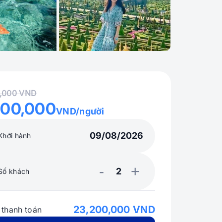
+4
0,000 VND
600,000
VND/người
Khởi hành
-
+
Số khách
23,200,000 VND
 thanh toán