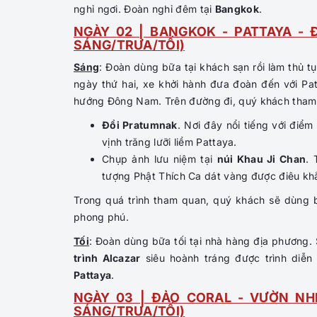
nghỉ ngơi. Đoàn nghỉ đêm tại
Bangkok
.
NGÀY 02 | BANGKOK - PATTAYA - 
SÁNG/TRƯA/TỐI)
Sáng
: Đoàn dùng bữa tại khách sạn rồi làm thủ t
ngày thứ hai, xe khởi hành đưa đoàn đến với P
hướng Đông Nam. Trên đường đi, quý khách tham
Đồi Pratumnak
. Nơi đây nổi tiếng với đi
vịnh trăng lưỡi liềm Pattaya.
Chụp ảnh lưu niệm tại
núi Khau Ji Chan
. 
tượng Phật Thích Ca dát vàng được điêu khắc
Trong quá trình tham quan, quý khách sẽ dùng 
phong phú.
Tối
: Đoàn dùng bữa tối tại nhà hàng địa phương.
trình Alcazar
siêu hoành tráng được trình diễn
Pattaya
.
NGÀY 03 | ĐẢO CORAL - VƯỜN NH
SÁNG/TRƯA/TỐI)