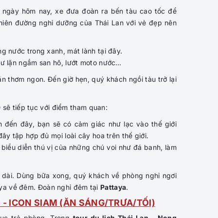
g ngày hôm nay, xe đưa đoàn ra bến tàu cao tốc để
thiên đường nghỉ dưỡng của Thái Lan với vẻ đẹp nên
g nước trong xanh, mát lành tại đây.
hư lặn ngắm san hô, lướt moto nước…
n thơm ngon. Đến giờ hẹn, quý khách ngồi tàu trở lại
D
sẽ tiếp tục với điểm tham quan:
n đến đây, bạn sẽ có cảm giác như lạc vào thế giới
ây tập hợp đủ mọi loài cây hoa trên thế giới.
 biểu diễn thú vị của những chú voi như đá banh, làm
n dài. Dùng bữa xong, quý khách về phòng nghỉ ngơi
aya về đêm. Đoàn nghỉ đêm tại
Pattaya
.
 - ICON SIAM (ĂN SÁNG/TRƯA/TỐI)
tục trả phòng. Trong
tour du lịch Thái Lan - Nong