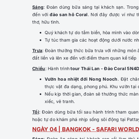
Sáng
: Đoàn dùng bữa sáng tại khách sạn. Tron
đến với
đảo san hô Coral
. Nơi đây được ví như 
thơ, hữu tình.
Quý khách tự do tắm biển, hòa mình vào dòn
Tự túc tham gia các hoạt động dưới nước n
Trưa
: Đoàn thưởng thức bữa trưa với những món ă
đất liền và lên xe đến với điểm tham quan kế tiếp
Chiều
: Hành trình
tour Thái Lan - Đảo Coral 5N4
Vườn hoa nhiệt đới Nong Nooch
. Đặt châ
thực vật đa dạng, phong phú. Khu vườn tại đ
Nếu kịp thời gian, đoàn sẽ thưởng thức màn
xiếc, vẽ tranh.
Tối
: Đoàn dùng bữa tối sau hành trình tham qua
hoặc tự do khám phá nhịp sống sôi động tại Patt
NGÀY 04 | BANGKOK - SAFARI WORLD
Sáng
: Đoàn ăn sáng tại khách sạn rồi làm thủ 