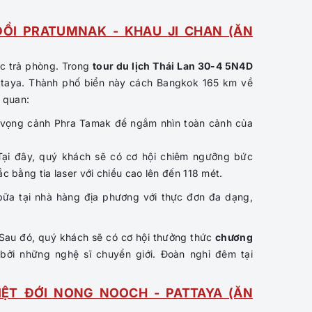
ĐỒI PRATUMNAK - KHAU JI CHAN (ĂN
ục trả phòng. Trong
tour du lịch Thái Lan 30-4 5N4D
attaya. Thành phố biển này cách Bangkok 165 km về
 quan:
ểm vọng cảnh Phra Tamak để ngắm nhìn toàn cảnh của
Tại đây, quý khách sẽ có cơ hội chiêm ngưỡng bức
 bằng tia laser với chiều cao lên đến 118 mét.
bữa tại nhà hàng địa phương với thực đơn đa dạng,
 Sau đó, quý khách sẽ có cơ hội thưởng thức
chương
 bởi những nghệ sĩ chuyển giới. Đoàn nghỉ đêm tại
IỆT ĐỚI NONG NOOCH - PATTAYA (ĂN