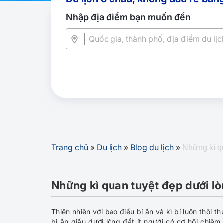
Nhập địa điểm bạn muốn đến
Trang chủ
»
Du lịch
»
Blog du lịch
»
Những kì qu
Những kì quan tuyệt đẹp dưới lò
Thiên nhiên với bao điều bí ẩn và kì bí luôn thôi
bị ẩn giấu dưới lòng đất ít người có cơ hội chiê