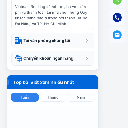
Những điểm đến lãng mạn
nhất thế giới 2026
Vietnam Booking sẽ hỗ trợ giao vé miễn
phí và thanh toán tại nhà cho những Quý
khách hàng nào ở trong nội thành Hà Nội,
Đà Nẵng Và TP. Hồ Chí Minh.
Chiêm ngưỡng những ngôi
làng cổ đẹp nhất thế giới
Tại văn phòng chúng tôi
Những lý do bạn nên du lịch
Chuyển khoản ngân hàng
Mông Cổ trong năm 2026
Top bài viết xem nhiều nhất
Những hòn đảo thiên đường
nước ngoài bạn nên đến
trong đời
Tuần
Tháng
Năm
Điểm danh những thư viện
nước ngoài đẹp nhất thế
giới