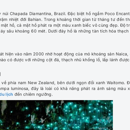
núi Chapada Diamantina, Brazil. Đặc biệt hồ ngầm Poco Encan
g rậm nhiệt đới Bahian. Trong khoảng thời gian từ tháng tư đến t
g mặt hồ, cả mặt hồ phát ra một màu xanh biếc vô cùng đẹp. Độ t
đáy sâu khoảng 60 mét. Dưới đáy hồ là những tàn tích hóa thạch
hát hiện vào năm 2000 nhờ hoạt động của mỏ khoáng sản Naica,
o có được với những cột đá, thạch nhũ khổng lồ, lấp lánh được
d
 về phía nam New Zealand, bên dưới ngọn đồi xanh Waitomo. 
ampa luminosa, đây là loài có khả năng phát ra ánh sáng màu 
du lịch
đến chiêm ngưỡng.