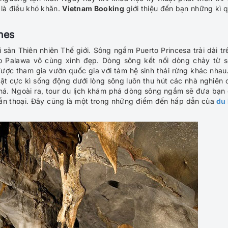
 là điều khó khăn.
Vietnam Booking
giới thiệu đến bạn những kì 
ines
sản Thiên nhiên Thế giới. Sông ngầm Puerto Princesa trải dài tr
o Palawa vô cùng xinh đẹp. Dòng sông kết nối dòng chảy từ 
ợc tham gia vườn quốc gia với tám hệ sinh thái rừng khác nhau
t cực kì sống động dưới lòng sông luôn thu hút các nhà nghiên 
á. Ngoài ra, tour du lịch khám phá dòng sông ngầm sẽ đưa bạn
ần thoại. Đây cũng là một trong những điểm đến hấp dẫn của
du 