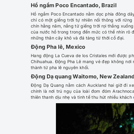
Hồ ngầm Poco Encantado, Brazil
Hồ ngầm Poco Encantado nằm dọc phía đông dãy 
chỉ có một giếng trời tự nhiên nối thông với rừn
chín hằng năm, nắng từ giếng trời rọi thẳng xuốn
của nước hồ trong trong đến mức có thể nhìn rõ 
những thân cây khô và đá tảng từ thời cổ đại.
Động Pha lê, Mexico
Hang động La Cueva de los Cristales mới được p
Chihuahua. Động Pha Lê mang vẻ đẹp không nơi nà
thành từ pha lê nguyên khối.
Động Dạ quang Waitomo, New Zealan
Động Dạ Quang nằm cách Auckland hai giờ đi xe
chính là nơi trú ngụ của loài đom đóm Arachnoc
thiên thanh dịu nhẹ và tinh tế thu hút nhiều khách