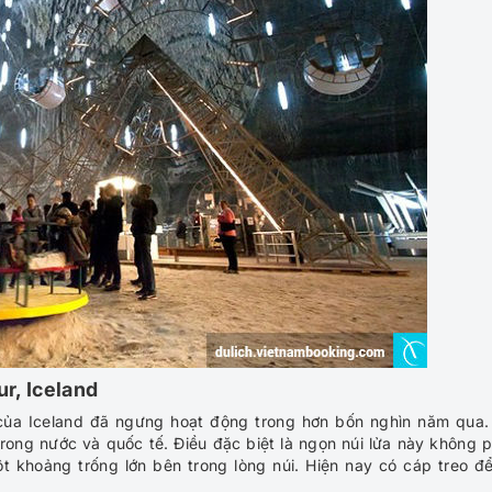
ur
,
Iceland
g của Iceland đã ngưng hoạt động trong hơn bốn nghìn năm qua.
trong nước và quốc tế. Điều đặc biệt là ngọn núi lửa này không 
ột khoảng trống lớn bên trong lòng núi. Hiện nay có cáp treo đ