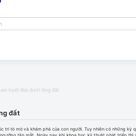
an tuyệt đẹp dưới lòng đất
ng đất
 thúc trí tò mò và khám phá của con người. Tuy nhiên có những kỳ 
m ngưỡng tận mắt. Ngày nay khi khoa học kỹ thuật phát triển thì 