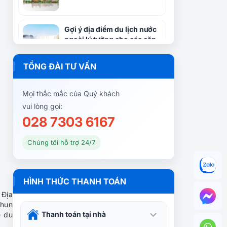
Gợi ý địa điểm du lịch nước
ngoài lý tưởng cho các cặp
đôi
TỔNG ĐÀI TƯ VẤN
Du lịch Bahrain, khám phá
hòn ngọc quý giữa vịnh Ba
Mọi thắc mắc của Quý khách
Tư
vui lòng gọi:
028 7303 6167
Trải nghiệm du lịch lễ 30/04
– 01/05 tại Buenos Aires
Chúng tôi hỗ trợ 24/7
Khám phá những cung
HÌNH THỨC THANH TOÁN
đường nguy hiểm nhất thế
 Địa
giới
phun
Thanh toán tại nhà
ể du