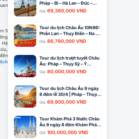
Pháp – Bỉ – Hà Lan – Đức –
quan
Luxembourg 9N8Đ
69,360,000 VND
Giá:
Tour du lịch Châu Âu 10N9Đ:
ên 5
Phần Lan – Thụy Điển – Na Uy
sông
– Đan Mạch
86,790,000 VND
Giá:
. Hệ
cứu,
 đến
Tour du lịch trượt tuyết Châu
lịch
Âu: Pháp – Thụy Sỹ – Ý
13N12Đ (Theo yêu cầu)
80,000,000 VND
Giá:
Tour du lịch Châu Âu 9 ngày
8 đêm lễ 30/4 | Pháp – Thụy
Sĩ – Ý – Vatican | KS 3* 4*
69,900,000 VND
Giá:
Tour Khám Phá 3 Nước Châu
Âu 9 ngày 8 đêm Khám Phá
Pháp, Thụy Sĩ, Italia
100,000,000 VND
Giá: