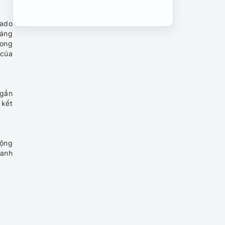
Những trải nghiệm du lịch
tado
mạo hiểm nhất thế giới
háng
rong
 của
5 kiến trúc tôn giáo đồ sộ
nhất thế giới
 gần
 kết
Những kì quan tuyệt đẹp
dưới lòng đất
Động
xanh
Vẻ đẹp không thể bỏ lỡ tại
Vienna, Áo
Những điểm đến tràn ngập