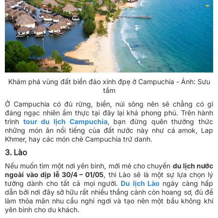
Khám phá vùng đất biển đảo xinh đpẹ ở Campuchia - Ảnh: Sưu
tầm
Ở Campuchia có đủ rừng, biển, núi sông nên sẽ chẳng có gì
đáng ngạc nhiên ẩm thực tại đây lại khá phong phú. Trên hành
trình
tour du lịch Campuchia
, bạn đừng quên thưởng thức
những món ăn nổi tiếng của đất nước này như cá amok, Lap
Khmer, hay các món chè Campuchia trứ danh.
3. Lào
Nếu muốn tìm một nơi yên bình, mới mẻ cho chuyến
du lịch nước
ngoài vào dịp lễ 30/4 – 01/05
, thì Lào sẽ là một sự lựa chọn lý
tưởng dành cho tất cả mọi người.
Du lịch Lào
ngày càng hấp
dẫn bởi nơi đây sở hữu rất nhiều thắng cảnh còn hoang sơ, đủ để
làm thỏa mãn nhu cầu nghỉ ngơi và tạo nên một bầu không khí
yên bình cho du khách.