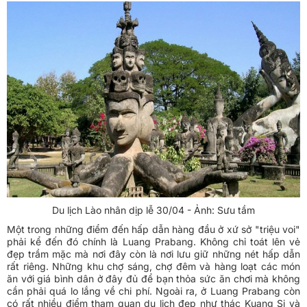
Du lịch Lào nhân dịp lễ 30/04 - Ảnh: Sưu tầm
Một trong những điểm đến hấp dẫn hàng đầu ở xứ sở "triệu voi"
phải kể đến đó chính là Luang Prabang. Không chỉ toát lên vẻ
đẹp trầm mặc mà nơi đây còn là nơi lưu giữ những nét hấp dẫn
rất riêng. Những khu chợ sáng, chợ đêm và hàng loạt các món
ăn với giá bình dân ở đây đủ để bạn thỏa sức ăn chơi mà không
cần phải quá lo lắng về chi phí. Ngoài ra, ở Luang Prabang còn
có rất nhiều điểm tham quan du lịch đẹp như thác Kuang Si và