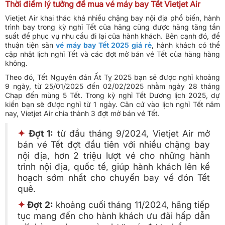
Thời điểm lý tưởng để mua vé máy bay Tết Vietjet Air
Vietjet Air khai thác khá nhiều chặng bay nội địa phổ biến, hành
trình bay trong kỳ nghỉ Tết của hãng cũng được hãng tăng tần
suất để phục vụ nhu cầu đi lại của hành khách. Bên cạnh đó, để
thuận tiện săn
vé máy bay Tết 2025 giá rẻ
, hành khách có thể
cập nhật lịch nghỉ Tết và các đợt mở bán vé Tết của hãng hàng
không.
Theo đó, Tết Nguyên đán Ất Tỵ 2025 bạn sẽ được nghỉ khoảng
9 ngày, từ 25/01/2025 đến 02/02/2025 nhằm ngày 28 tháng
Chạp đến mùng 5 Tết. Trong kỳ nghỉ Tết Dương lịch 2025, dự
kiến bạn sẽ được nghỉ từ 1 ngày. Căn cứ vào lịch nghỉ Tết năm
nay, Vietjet Air chia thành 3 đợt mở bán vé Tết.
✦
Đợt 1:
từ đầu tháng 9/2024, Vietjet Air mở
bán vé Tết đợt đầu tiên với nhiều chặng bay
nội địa, hơn 2 triệu lượt vé cho những hành
trình nội địa, quốc tế, giúp hành khách lên kế
hoạch sớm nhất cho chuyến bay về đón Tết
quê.
✦
Đợt 2:
khoảng cuối tháng 11/2024, hãng tiếp
tục mang đến cho hành khách ưu đãi hấp dẫn