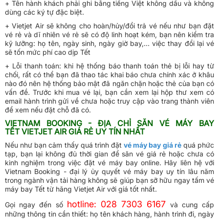
+ Tên hành khách phải ghi bằng tiếng Việt không dấu và không
dùng các ký tự đặc biệt.
+ Vietjet Air sẽ không cho hoàn/hủy/đổi trả vé nếu như bạn đặt
vé rẻ và dĩ nhiên vé rẻ sẽ có độ linh hoạt kém, bạn nên kiểm tra
kỹ lưỡng: họ tên, ngày sinh, ngày giờ bay,… việc thay đổi lại vé
sẽ tốn mức phí cao dịp Tết
+ Lỗi thanh toán: khi hệ thống báo thanh toán thẻ bị lỗi hay từ
chối, rất có thể bạn đã thao tác khai báo chưa chính xác ở khâu
nào đó nên hệ thống bảo mật đã ngăn chặn hoặc thẻ của bạn có
vấn đề. Trước khi mua vé lại, bạn cần xem lại hộp thư xem có
email hành trình gửi về chưa hoặc truy cập vào trang thành viên
để xem nếu đặt chỗ đã có.
VIETNAM BOOKING - ĐỊA CHỈ SĂN VÉ MÁY BAY
TẾT VIETJET AIR GIÁ RẺ UY TÍN NHẤT
Nếu như bạn cảm thấy quá trình đặt
vé máy bay giá rẻ
quá phức
tạp, bạn lại không đủ thời gian để săn vé giá rẻ hoặc chưa có
kinh nghiệm trong việc đặt vé máy bay online. Hãy liên hệ với
Vietnam Booking - đại lý ủy quyết vé máy bay uy tín lâu năm
trong ngành vận tải hàng không sẽ giúp bạn sỡ hữu ngay tấm vé
máy bay Tết từ hãng Vietjet Air với giá tốt nhất.
hotline: 028 7303 6167
Gọi ngay đến số
và cung cấp
những thông tin cần thiết:
họ tên khách hàng, hành trình đi, ngày