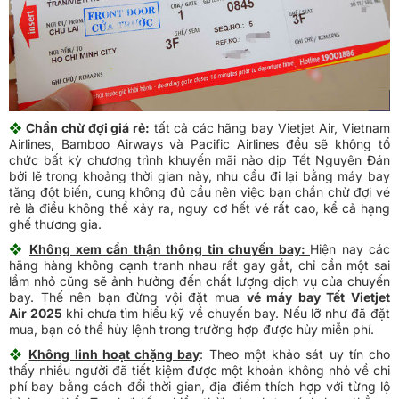
❖
Chần chừ đợi giá rẻ:
tất cả các hãng bay Vietjet Air, Vietnam
Airlines, Bamboo Airways và Pacific Airlines đều sẽ không tổ
chức bất kỳ chương trình khuyến mãi nào dịp Tết Nguyên Đán
bởi lẽ trong khoảng thời gian này, nhu cầu đi lại bằng máy bay
tăng đột biến, cung không đủ cầu nên việc bạn chần chừ đợi vé
rẻ là điều không thể xảy ra, nguy cơ hết vé rất cao, kể cả hạng
ghế thương gia.
❖
Không xem cẩn thận thông tin chuyến bay:
Hiện nay các
hãng hàng không cạnh tranh nhau rất gay gắt, chỉ cần một sai
lầm nhỏ cũng sẽ ảnh hưởng đến chất lượng dịch vụ của chuyến
bay. Thế nên bạn đừng vội đặt mua
vé máy bay Tết Vietjet
Air 2025
khi chưa tìm hiểu kỹ về chuyến bay. Nếu lỡ như đã đặt
mua, bạn có thể hủy lệnh trong trường hợp được hủy miễn phí.
❖
Không linh hoạt chặng bay
: Theo một khảo sát uy tín cho
thấy nhiều người đã tiết kiệm được một khoản không nhỏ về chi
phí bay bằng cách đổi thời gian, địa điểm thích hợp với từng lộ