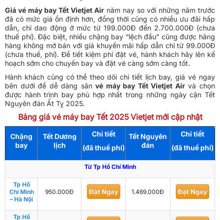
Giá vé máy bay Tết Vietjet Air
năm nay so với những năm trước
đã có mức giá ổn định hơn, đồng thời cũng có nhiều ưu đãi hấp
dẫn, chỉ dao động ở mức từ 199.000Đ đến 2.700.000Đ (chưa
thuế phí). Đặc biệt, nhiều chặng bay “lệch đầu” cũng được hãng
hàng không mở bán với giá khuyến mãi hấp dẫn chỉ từ 99.000Đ
(chưa thuế, phí). Để tiết kiệm phí đặt vé, hành khách hãy lên kế
hoạch sớm cho chuyến bay và đặt vé càng sớm càng tốt.
Hành khách cũng có thể theo dõi chi tiết lịch bay, giá vé ngay
bên dưới để dễ dàng săn
vé máy bay Tết Vietjet Air
và chọn
được hành trình bay phù hợp nhất trong những ngày cận Tết
Nguyên đán Ất Tỵ 2025.
Bảng giá vé máy bay Tết 2025 Vietjet mới cập nhật
Chi tiết
Chi tiết
Chặng
Tết Dương
Tết Nguyên
bay
lịch
đán
(đã thuế phí)
(đã thuế phí)
Từ Tp Hồ Chí Minh
Tp Hồ
Đặt Ngay
Đặt Ngay
Chí Minh
950.000Đ
1.469.000Đ
– Hà Nội
Tp Hồ