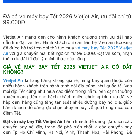
Đã có vé máy bay Tết 2026 Vietjet Air, ưu đãi chỉ từ
99.000Đ
Vietjet Air mang đến cho hành khách chương trình ưu đãi hấp
dẫn khi đặt vé Tết. Hành khách chỉ cần liên hệ Vietnam Booking
để được hỗ trợ trọn gói thủ tục mua
vé máy bay Tết 2025 Vietjet
Air
với giá khuyến mãi bất ngờ chỉ từ 99.000Đ. Đặt vé sớm, nhận
thêm ưu đãi từ đại lý chính thức của hãng.
GIÁ VÉ MÁY BAY TẾT 2025 VIETJET AIR CÓ ĐẮT
KHÔNG?
Vietjet Air
là hãng hàng không giá rẻ, hãng bay quen thuộc của
nhiều hành khách trên hành trình nội địa cũng như quốc tế. Vào
mỗi dịp Tết cũng như mùa cao điểm trong năm, bên cạnh thường
xuyên mang đến cho hành khách nhiều chương trình ưu đãi vé
hấp dẫn, hãng cũng tăng tần suất nhiều đường bay nội địa, giúp
hành khách dễ dàng lựa chọn chuyến bay về quê trong mùa cao
điểm Tết.
Đặt vé máy bay Tết Vietjet Air
hành khách dễ dàng lựa chọn các
chuyến bay nội địa, trong đó phổ biến nhất là các chuyến bay
đến Tp Hồ Chí Minh, Hà Nội, Vinh, Thanh Hóa, Hải Phòng, Đà