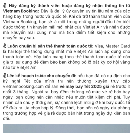
✌ Hãy đăng ký thành viên hoặc đăng ký nhận thông tin từ
Vietnam Booking:
Đây là đại lý ủy quyền uy tín lâu năm của các
hãng bay trong nước và quốc tế. Khi đã trở thành thành viên của
Vietnam Booking, bạn sẽ là một trong những người đầu tiên biết
được thông tin khuyến mãi mới nhất của Vietjet Air và nhận được
mã khuyến mãi cũng như mã tích điểm tiết kiệm cho những
chuyến bay sau.
✌ Luôn chuẩn bị sẵn thẻ thanh toán quốc tế:
Visa, Master Card
là hai loại thẻ thông dụng nhất mà Vietjet Air luôn áp dụng cho
thanh toán vé. Hãy luôn mang theo thẻ thanh toán quốc tế còn
giá trị sử dụng để đảm bảo bạn không bỏ lỡ bất kỳ cơ hội vàng
nào từ Vietjet Air.
✌ Lên kế hoạch trước cho chuyến đi:
nếu bạn đã có dự định cho
kỳ nghỉ Tết của mình thì nên thường xuyên truy cập
vietnambooking.com để săn
vé máy bay Tết 2025 giá rẻ
trước ít
nhất 3 tháng. Ngoài ra, bay đêm thường có mức vé rẻ hơn bay
ngày, bạn cũng nên cân nhắc nếu muốn tiết kiệm chi phí. Tuy
nhiên cần chú ý thời gian, sự chênh lệch múi giờ khi bay quốc tế
để đưa ra lựa chọn hợp lý. Đồng thời, bạn nên có ngày dự phòng
trong trường hợp vé giá rẻ được bán hết trong ngày dự kiến ban
đầu.