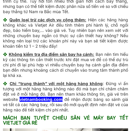
trình cụ thể. Tuy hơi tốn nhiều thời gian hơn cách bay thẳng,
nhưng bạn có thể tiết kiệm được phân nửa số tiền vé so với chiều
bay thẳng từ Nam ra Bắc mùa Tết.
❖
Quên loại trừ các dịch vụ cộng thêm:
Hiện các hãng hàng
không khác và Vietjet Air đều tính thêm phí hành lý, chỗ ngồi
đẹp, bảo hiểm bay,… vào giá vé. Tuy nhiên bạn nên xem xét với
những chuyến bay ngắn có thực sự cần thiết hay không? Nếu
không nên loại trừ các khoản phí này và bạn sẽ tiết kiệm được
khoản tiền từ 1 – 2 triệu đấy!
❖
Không kiểm tra địa điểm sân bay hạ cánh:
Bạn nên tìm hiểu
kỹ các thông tin cần thiết trước khi đặt mua vé để có thể dự trù
chi phí đi lại phù hợp vì nhiều chuyến bay hạ cánh gần địa điểm
bạn đến nhưng khoảng cách di chuyển vào trung tâm thành phố
lại khá xa.
❖
Chỉ “trung thành” với một hãng hàng không
: Đừng vì ấn
tượng với một hãng hàng không nào đó mà bạn chỉ chăm chăm
đặt vé ở mỗi hãng đó. Bạn nên tham khảo thông tin, giá vé trên
website
vietnambooking.com
để nhận được bảng so sánh giá
vé tất cả các hãng bay, rồi sau đó mới quyết định nên đặt vé của
hãng nào để tiết kiệm chi phí nhất.
MÁCH BẠN TUYỆT CHIÊU SĂN VÉ MÁY BAY TẾT
VIETJET GIÁ RẺ