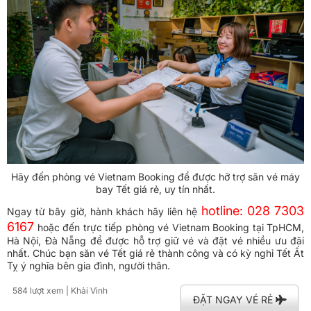
Hãy đến phòng vé Vietnam Booking để được hỡ trợ săn vé máy
bay Tết giá rẻ, uy tín nhất.
hotline: 028 7303
Ngay từ bây giờ, hành khách hãy liên hệ
6167
hoặc đến trực tiếp phòng vé Vietnam Booking tại TpHCM,
Hà Nội, Đà Nẵng để được hỗ trợ giữ vé và đặt vé nhiều ưu đãi
nhất. Chúc bạn săn vé Tết giá rẻ thành công và có kỳ nghỉ Tết Ất
Tỵ ý nghĩa bên gia đình, người thân.
584 lượt xem
| Khải Vinh
ĐẶT NGAY VÉ RẺ