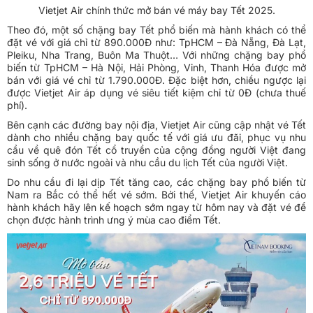
Vietjet Air chính thức mở bán vé máy bay Tết 2025.
Theo đó, một số chặng bay Tết phổ biến mà hành khách có thể
đặt vé với giá chỉ từ 890.000Đ như: TpHCM – Đà Nẵng, Đà Lạt,
Pleiku, Nha Trang, Buôn Ma Thuột… Với những chặng bay phổ
biến từ TpHCM – Hà Nội, Hải Phòng, Vinh, Thanh Hóa được mở
bán với giá vé chỉ từ 1.790.000Đ. Đặc biệt hơn, chiều ngược lại
được Vietjet Air áp dụng vé siêu tiết kiệm chỉ từ 0Đ (chưa thuế
phí).
Bên cạnh các đường bay nội địa, Vietjet Air cũng cập nhật vé Tết
dành cho nhiều chặng bay quốc tế với giá ưu đãi, phục vụ nhu
cầu về quê đón Tết cổ truyền của cộng đồng người Việt đang
sinh sống ở nước ngoài và nhu cầu du lịch Tết của người Việt.
Do nhu cầu đi lại dịp Tết tăng cao, các chặng bay phổ biến từ
Nam ra Bắc có thể hết vé sớm. Bởi thế, Vietjet Air khuyến cáo
hành khách hãy lên kế hoạch sớm ngay từ hôm nay và đặt vé để
chọn được hành trình ưng ý mùa cao điểm Tết.