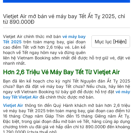
Vietjet Air mở bán vé máy bay Tết Ất Tỵ 2025, chỉ
từ 890.000Đ
Vietjet Air chính thức mở bán
vé máy bay
Mục lục
[Hiện]
Tết 2025
trên toàn mạng bay, giai đoạn
cao điểm Tết với hơn 2,6 triệu vé. Lên kế
hoạch về Tết ngay hôm nay và đừng quên
liên hệ Vietnam Booking sớm nhất để được hỗ trợ giữ vé, đặt vé
nhanh nhất.
Hơn 2,6 Triệu Vé Máy Bay Tết Từ Vietjet Air
Bạn đã lên kế hoạch cho kỳ nghỉ Tết Nguyên đán Ất Tỵ 2025
chưa? Bạn đã đặt vé máy bay Tết chưa? Nếu chưa, hãy liên hệ
ngay với Vietnam Booking từ bây giờ để được hỗ trợ đặt
vé máy
bay Tết Vietjet Air
đã chính thức được mở bán.
Vietjet Air
thông tin đến Quý Hành khách mở bán hơn 2,6 triệu
vé máy bay Tết 2025 trên toàn mạng bay, giai đoạn cao điểm từ
16 tháng Chạp năm Giáp Thìn đến 15 tháng Giêng năm Ất Tỵ.
Đặc biệt, trong giai đoạn đầu mở bán vé Tết, hãng cũng áp dụng
chương trình ưu đãi giá vé hấp dẫn chỉ từ 890.000Đ đến khoảng
1.790.000Đ (chưa thuế phí).