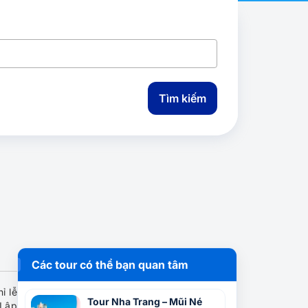
Tìm kiếm
Các tour có thể bạn quan tâm
ỉ lễ
Tour Nha Trang – Mũi Né
 Lập