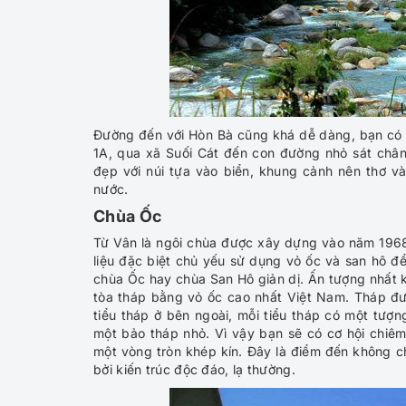
Đường đến với Hòn Bà cũng khá dễ dàng, bạn có 
1A, qua xã Suối Cát đến con đường nhỏ sát châ
đẹp với núi tựa vào biển, khung cảnh nên thơ 
nước.
Chùa Ốc
Từ Vân là ngôi chùa được xây dựng vào năm 196
liệu đặc biệt chủ yếu sử dụng vỏ ốc và san hô để
chùa Ốc hay chùa San Hô giản dị. Ấn tượng nhất k
tòa tháp bằng vỏ ốc cao nhất Việt Nam. Tháp được
tiểu tháp ở bên ngoài, mỗi tiểu tháp có một tượn
một bảo tháp nhỏ. Vì vậy bạn sẽ có cơ hội chiê
một vòng tròn khép kín. Đây là điểm đến không c
bởi kiến trúc độc đáo, lạ thường.