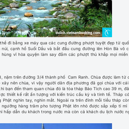
thể đi bằng xe máy qua các cung đường phượt tuyệt đẹp từ quố
n núi, cạnh hồ Suối Dầu và bắt đầu cung đường lên Hòn Bà vô 
và hùng vĩ hòa quyện làm say đắm các phượt thủ khắp mọi miền
8, nặm trên đường 3/4 thành phố Cam Ranh. Chùa được làm từ 
 xây nên chùa, vì vậy người dân địa phương đã gọi chùa với cái
hi bạn đến tham quan chùa đó là tòa tháp Bảo Tích cao 39 m, đâ
 thiết kế rất ấn tượng với kiến trúc cầu kỳ và tinh tế. Tháp c
g Phật nghìn tay, nghìn mắt. Ngoài ra trên đỉnh mỗi tiểu tháp cò
m ngưỡng hàng trăm pho tượng Phật lớn nhỏ được sắp xếp tỉ mỉ
hỉ hấp dẫn du khách trong nước mà còn cả khách du lịch nước n