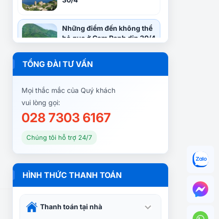
Những điểm đến không thể
bỏ qua ở Cam Ranh dịp 30/4
TỔNG ĐÀI TƯ VẤN
Kinh nghiệm du lịch Sài Gòn
Nha Trang 3N2Đ bằng tàu
Mọi thắc mắc của Quý khách
hỏa 5 sao
vui lòng gọi:
028 7303 6167
Giới thiệu du lịch Nha Trang
Chúng tôi hỗ trợ 24/7
Tour Nha Trang – Đà Lạt 4
HÌNH THỨC THANH TOÁN
ngày 3 đêm: Khám phá
thành phố biển đến xứ ngàn
hoa
Thanh toán tại nhà