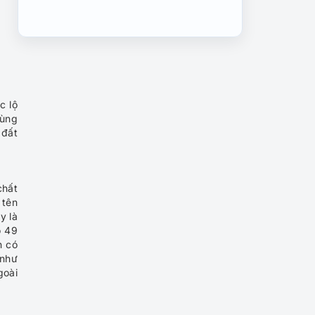
Vinpearl Land
Tour du lịch lễ 30/04 Nha
Trang 4N3Đ giá hấp dẫn
Tour Du Lịch Nha Trang
c lộ
3N2Đ: Trải Nghiệm Đảo và
cùng
Biển
 đất
Tour du lịch lễ 30/04 Nha
Trang | KDL Hòn Sỏi –
chất
VinWonder 3N3Đ
 tên
y là
ó 49
Tour du lịch Nha Trang Đà
n có
Lạt 5 ngày 4 đêm | Hành
 như
trình vi vu “Lên rừng xuống
goài
biển”
Tour Miền quê hương cát