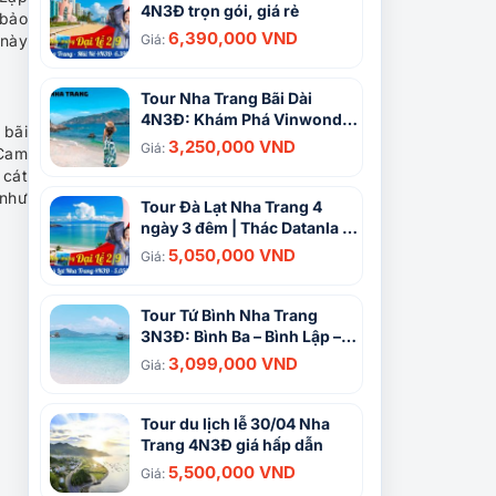
4N3Đ trọn gói, giá rẻ
 bảo
6,390,000 VND
 này
Giá:
Tour Nha Trang Bãi Dài
4N3Đ: Khám Phá Vinwonder
 bãi
và Tháp Bà Ponagar
3,250,000 VND
Giá:
 Cam
 cát
 như
Tour Đà Lạt Nha Trang 4
ngày 3 đêm | Thác Datanla –
Green Hill – VinWonders –
5,050,000 VND
Giá:
Vịnh San Hô
Tour Tứ Bình Nha Trang
3N3Đ: Bình Ba – Bình Lập –
Bình Tiên – Bình Hưng
3,099,000 VND
Giá:
Tour du lịch lễ 30/04 Nha
Trang 4N3Đ giá hấp dẫn
5,500,000 VND
Giá: