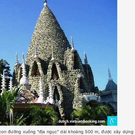
con đường xuống “địa ngục” dài khoảng 500 m, được xây dựng