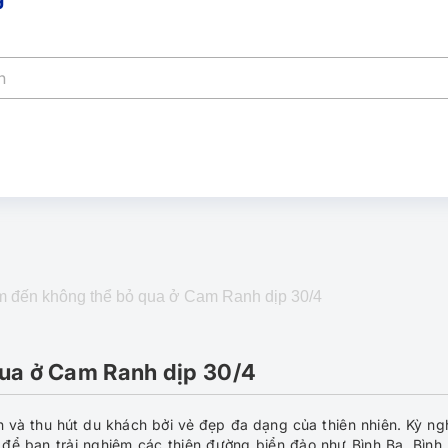
 đến không thể bỏ qua ở Cam Ranh dịp 30/4
ua ở Cam Ranh dịp 30/4
 và thu hút du khách bởi vẻ đẹp đa dạng của thiên nhiên. Kỳ ngh
 để bạn trải nghiệm các thiên đường biển đảo như Bình Ba, Bình