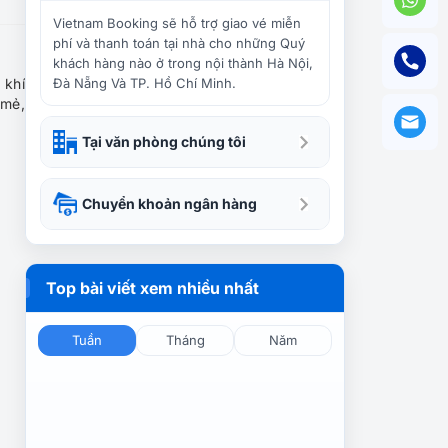
Tour du lịch lễ 2/9 Nha
Trang| Khám phá thành phố
Vietnam Booking sẽ hỗ trợ giao vé miễn
biển 3N3Đ
phí và thanh toán tại nhà cho những Quý
khách hàng nào ở trong nội thành Hà Nội,
 khí
Đà Nẵng Và TP. Hồ Chí Minh.
Tour du lịch Sài Gòn Nha
 mẻ,
Trang 3 ngày 2 đêm
Tại văn phòng chúng tôi
Tour du lịch Nha Trang 2
Chuyển khoản ngân hàng
ngày 3 đêm bằng tàu hỏa |
Khám phá Vinpearl Land,
biển Dốc Lết, tháp Bà
Ponagar, đầm Nha Phu
Top bài viết xem nhiều nhất
Tour du lịch Đà Nẵng –
Vinpearl Land – Nha Trang
3N4Đ trọn gói, tiết kiệm
Tuần
Tháng
Năm
Tour Du Lịch Hà Nội – Nha
Trang 4 Ngày 3 Đêm: Khám
phá Miền Cát Trắng –