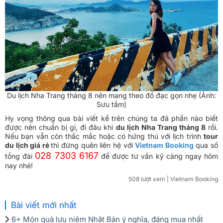
Du lịch Nha Trang tháng 8 nên mang theo đồ đạc gọn nhẹ (Ảnh:
Sưu tầm)
Hy vọng thông qua bài viết kể trên chúng ta đã phần nào biết
được nên chuẩn bị gì, đi đâu khi
du lịch Nha Trang tháng 8
rồi.
Nếu bạn vẫn còn thắc mắc hoặc có hứng thú với lịch trình
tour
du lịch giá rẻ
thì đừng quên liên hệ với
Vietnam Booking
qua số
028 7303 6167
tổng đài
để được tư vấn kỹ càng ngay hôm
nay nhé!
508 lượt xem
| Vietnam Booking
Bài viết mới nhất
6+ Món quà lưu niệm Nhật Bản ý nghĩa, đáng mua nhất