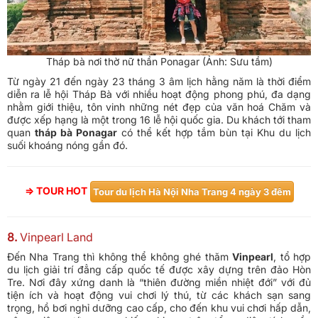
Tháp bà nơi thờ nữ thần Ponagar (Ảnh: Sưu tầm)
Từ ngày 21 đến ngày 23 tháng 3 âm lịch hằng năm là thời điểm
diễn ra lễ hội Tháp Bà với nhiều hoạt động phong phú, đa dạng
nhằm giới thiệu, tôn vinh những nét đẹp của văn hoá Chăm và
được xếp hạng là một trong 16 lễ hội quốc gia. Du khách tới tham
quan
tháp bà Ponagar
có thể kết hợp tắm bùn tại Khu du lịch
suối khoáng nóng gần đó.
⇒ TOUR HOT
Tour du lịch Hà Nội Nha Trang 4 ngày 3 đêm
8.
Vinpearl Land
Đến Nha Trang thì không thể không ghé thăm
Vinpearl
, tổ hợp
du lịch giải trí đẳng cấp quốc tế được xây dựng trên đảo Hòn
Tre. Nơi đây xứng danh là “thiên đường miền nhiệt đới” với đủ
tiện ích và hoạt động vui chơi lý thú, từ các khách sạn sang
trọng, hồ bơi nghỉ dưỡng cao cấp, cho đến khu vui chơi hấp dẫn,