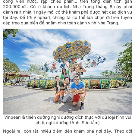
công viên nước, rạp chiếu phim... trên tổng diện tích gần
200.000m2. Có lẽ khách du lịch Nha Trang tháng 8 này phải
dành ra ít nhất 1 ngày mới có thể khám phá được hết các dịch vụ
tại đây. Để tới Vinpearl, chúng ta có thể lựa chọn đi trên tuyến
cáp treo qua biển để ngắm nhìn toàn cảnh vịnh Nha Trang.
Vinpearl là thiên đường nghỉ dưỡng đích thực với đủ loại hình vui
chơi, nghỉ dưỡng (Ảnh: Sưu tầm)
Ngoài ra, còn rất nhiều điểm đến khám phá nơi đây. Theo dõi