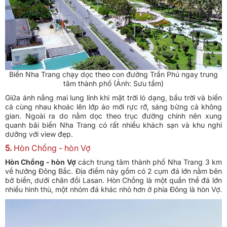
Biển Nha Trang chạy dọc theo con đường Trần Phú ngay trung
tâm thành phố (Ảnh: Sưu tầm)
Giữa ánh nắng mai lung linh khi mặt trời ló dạng, bầu trời và biển
cả cùng nhau khoác lên lớp áo mới rực rỡ, sáng bừng cả không
gian. Ngoài ra do nằm dọc theo trục đường chính nên xung
quanh bãi biển Nha Trang có rất nhiều khách sạn và khu nghỉ
dưỡng với view đẹp.
5.
Hòn Chồng - hòn Vợ
Hòn Chồng - hòn Vợ
cách trung tâm thành phố Nha Trang 3 km
về hướng Đông Bắc. Địa điểm này gồm có 2 cụm đá lớn nằm bên
bờ biển, dưới chân đồi Lasan. Hòn Chồng là một quần thể đá lớn
nhiều hình thù, một nhóm đá khác nhỏ hơn ở phía Đông là hòn Vợ.