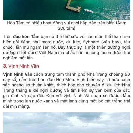
Hòn Tằm có nhiều hoạt động vui chơi hấp dẫn trên biển (Ảnh:
Sưu tầm)
Trên
đảo hòn Tằm
bạn có thể thử sức với các môn thể thao trên
biển nổi tiếng như moto nước, dù kéo, flyboard (ván bay), tàu
chuối, lặn mũ ngắm san hô. Đây thực sự là một thiên đường nghỉ
dưỡng nhiệt đới ở Việt Nam mà chắc hẳn ai cũng muốn được trải
nghiệm một lần.
3.
Vịnh Ninh Vân
Vịnh Ninh Vân
cách trung tâm thành phố Nha Trang khoảng 60
cây số, nằm trên bán đảo Hòn Mèo. Vịnh biển này sở hữu cảnh
sắc hoang sơ thuần khiết, thích hợp cho chuyến đi du lịch Nha
Trang tháng 8 để nghỉ dưỡng và tìm kiếm sự yên bình của các
gia đình và cặp đôi. Đến với vịnh Ninh Vân bạn sẽ được đắm
mình trong làn nước xanh và mát lạnh cùng một bờ cát trắng trải
dài mịn màng.