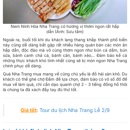
Nem Ninh Hòa Nha Trang có hương vị thơm ngon rất hấp
dẫn (Ảnh: Sưu tầm)
Ngoài ra, buổi tối khi du khách lang thang khắp thành phố biển
này cũng dễ dàng bắt gặp rất nhiều hàng quán bán các món ăn
hấp dẫn, độc đáo mà vô cùng thơm ngon như bún cá dầm, bún
sứa, bánh canh chả cá, bánh căn, bánh xèo... Đảm bảo kể cả
những thực khách khó tính nhất cũng sẽ bị món ngon Nha Trang
chinh phục dễ dàng.
Quà Nha Trang mua mang về cũng chủ yếu là đồ hải sản khô. Du
khách có thể ghé chợ Đầm để lựa chọn, đảm bảo có vô số đồ để
mua về làm quà, chỉ cần dạo quanh chợ 2 - 3 tiếng đồng hồ thôi
là chúng ta đã xách đầy tay đủ thứ tốt.
Giá tốt
:
Tour du lịch Nha Trang Lễ 2/9