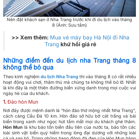
Nên đặt khách sạn ở Nha Trang trước khi đi du lịch vào tháng
8 (Ảnh: Sưu tầm)
>> Xem thêm:
Mua vé máy bay Hà Nội đi Nha
Trang
khứ hồi giá rẻ
Những điểm đến du lịch nha Trang tháng 8
không thể bỏ qua
Theo kinh nghiệm
du lịch Nha Trang
thì vào tháng 8 có rất nhiều
hoạt động vui chơi, thăm thú mà chúng ta không thể bỏ lỡ. Nhất
là khi đây là một thiên đường biển xứng danh trong mọi cuộc vui
ngày hè của du khách.
1.
Đảo hòn Mun
Nơi đây được mệnh danh là “hòn đảo thơ mộng nhất Nha Trang”,
cách cảng Cầu Đá 10 km. Hòn đảo sở hữu bờ cát trắng và bãi
biển trong xanh như ngọc hút tầm mắt mọi du khách ghé thăm.
Hòn Mun
là khu bảo tồn biển đầu tiên của nước ta, bảo tồn các
loài sinh vật biển quý hiếm trong lòng đại dương với những loài
cá và san hô. Trong những hang động đá đen của Hòn Mun hàng