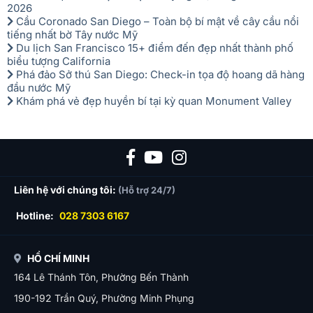
2026
Cầu Coronado San Diego – Toàn bộ bí mật về cây cầu nổi
tiếng nhất bờ Tây nước Mỹ
Du lịch San Francisco 15+ điểm đến đẹp nhất thành phố
biểu tượng California
Phá đảo Sở thú San Diego: Check-in tọa độ hoang dã hàng
đầu nước Mỹ
Khám phá vẻ đẹp huyền bí tại kỳ quan Monument Valley
Liên hệ với chúng tôi:
(Hỗ trợ 24/7)
Hotline:
028 7303 6167
HỒ CHÍ MINH
164 Lê Thánh Tôn, Phường Bến Thành
190-192 Trần Quý, Phường Minh Phụng