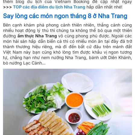
thêm blog du lịch của Vietnam Booking để cập nhật ngay
>>>
TOP các địa điểm du lịch Nha Trang
hấp dẫn nhất nhé!
Say lòng các món ngon tháng 8 ở Nha Trang
Bên cạnh khám phá phong cảnh thiên nhiên, thắng cảnh cùng
nhiều hoạt động lý thú thì chúng ta không thể bỏ qua một thiên
đường
ẩm thực Nha Trang
vô cùng phong phú được. Ngoài các
món hải sản hấp dẫn biển cả thì có nhiều món ăn tại đây đã trở
thành thương hiệu riêng, mà đi đến bất cứ đâu trên mảnh đất
Việt Nam này bạn cũng khó lòng tìm được khẩu vị ngon tương
tự, chẳng hạn như nem nướng Nha Trang, bánh ướt Diên Khánh,
bò nướng Lạc Cảnh...