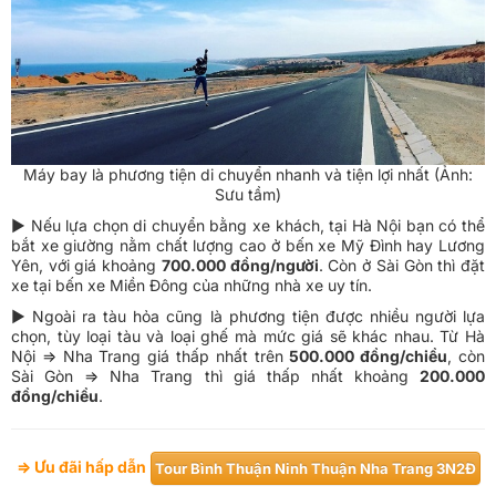
Máy bay là phương tiện di chuyển nhanh và tiện lợi nhất
(Ảnh:
Sưu tầm)
► Nếu lựa chọn di chuyển bằng xe khách, tại Hà Nội bạn có thể
bắt xe giường nằm chất lượng cao ở bến xe Mỹ Đình hay Lương
Yên, với giá khoảng
700.000 đồng/người
. Còn ở Sài Gòn thì đặt
xe tại bến xe Miền Đông của những nhà xe uy tín.
► Ngoài ra tàu hỏa cũng là phương tiện được nhiều người lựa
chọn, tùy loại tàu và loại ghế mà mức giá sẽ khác nhau. Từ Hà
Nội => Nha Trang giá thấp nhất trên
500.000 đồng/chiều
, còn
Sài Gòn => Nha Trang thì giá thấp nhất khoảng
200.000
đồng/chiều
.
⇒ Ưu đãi hấp dẫn
Tour Bình Thuận Ninh Thuận Nha Trang 3N2Đ