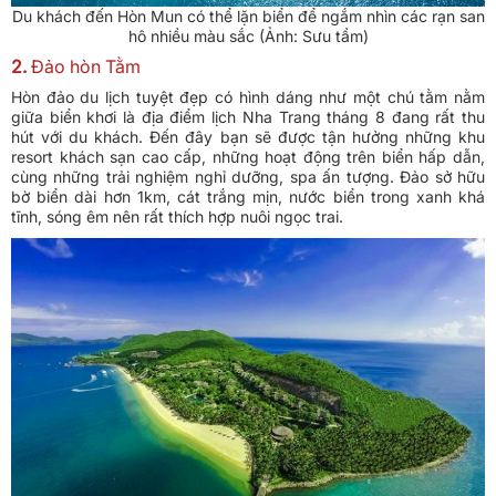
Du khách đến Hòn Mun có thể lặn biển để ngắm nhìn các rạn san
hô nhiều màu sắc (Ảnh: Sưu tầm)
2.
Đảo hòn Tằm
Hòn đảo du lịch tuyệt đẹp có hình dáng như một chú tằm nằm
giữa biển khơi là địa điểm lịch Nha Trang tháng 8 đang rất thu
hút với du khách. Đến đây bạn sẽ được tận hưởng những khu
resort khách sạn cao cấp, những hoạt động trên biển hấp dẫn,
cùng những trải nghiệm nghỉ dưỡng, spa ấn tượng. Đảo sở hữu
bờ biển dài hơn 1km, cát trắng mịn, nước biển trong xanh khá
tĩnh, sóng êm nên rất thích hợp nuôi ngọc trai.