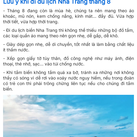
Lưu ý khi đi du lịch Nha Trang tháng 8
- Tháng 8 đang còn là mùa hè, chúng ta nên mang theo áo
khoác, mũ nón, kem chống nắng, kính mát… đầy đủ. Vừa hợp
thời tiết, vừa hợp thời trang.
- Đi du lịch biển Nha Trang thì không thể thiếu những bộ đồ tắm,
các loại quần áo mang theo nên gọn nhẹ, dễ gấp, dễ khô.
- Giày dép gọn nhẹ, dễ di chuyển, tốt nhất là làm bằng chất liệu
ít thấm nước.
- Xếp gọn giấy tờ tùy thân, đồ công nghệ như máy ảnh, điện
thoại, thẻ nhớ, sạc… vào túi chống nước.
- Khi tắm biển không tắm quá xa bờ, tránh xa những nơi không
thấy có sóng vì dễ rơi vào xoáy nước nguy hiểm, nếu trong đoàn
có trẻ con thì phải trông chừng liên tục nếu cho chúng đi tắm
biển.