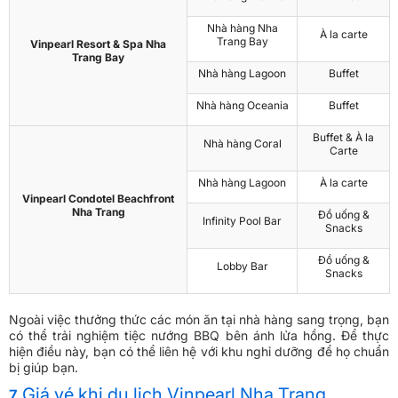
Nhà hàng Nha
À la carte
Trang Bay
Vinpearl Resort & Spa Nha
Trang Bay
Nhà hàng Lagoon
Buffet
Nhà hàng Oceania
Buffet
Buffet & À la
Nhà hàng Coral
Carte
Nhà hàng Lagoon
À la carte
Vinpearl Condotel Beachfront
Nha Trang
Đồ uống &
Infinity Pool Bar
Snacks
Đồ uống &
Lobby Bar
Snacks
Ngoài việc thưởng thức các món ăn tại nhà hàng sang trọng, bạn
có thể trải nghiệm tiệc nướng BBQ bên ánh lửa hồng. Để thực
hiện điều này, bạn có thể liên hệ với khu nghỉ dưỡng để họ chuẩn
bị giúp bạn.
Giá vé khi du lịch Vinpearl Nha Trang
7.