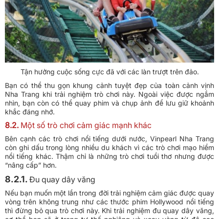
Tận hưởng cuộc sống cực đã với các làn trượt trên đảo.
Bạn có thể thu gọn khung cảnh tuyệt đẹp của toàn cảnh vịnh
Nha Trang khi trải nghiệm trò chơi này. Ngoài việc được ngắm
nhìn, bạn còn có thể quay phim và chụp ảnh để lưu giữ khoảnh
khắc đáng nhớ.
8.2.
Một số trò chơi cảm giác mạnh khác
Bên cạnh các trò chơi nổi tiếng dưới nước, Vinpearl Nha Trang
còn ghi dấu trong lòng nhiều du khách vì các trò chơi mạo hiểm
nổi tiếng khác. Thậm chỉ là những trò chơi tuổi thơ nhưng được
“nâng cấp” hơn.
8.2.1.
Đu quay dây văng
Nếu bạn muốn một lần trong đời trải nghiệm cảm giác được quay
vòng trên không trung như các thước phim Hollywood nổi tiếng
thì đừng bỏ qua trò chơi này. Khi trải nghiệm đu quay dây văng,