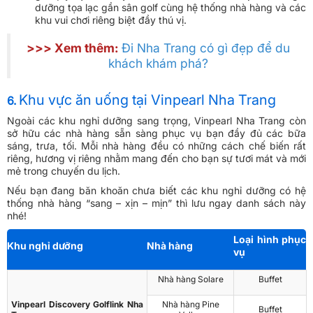
dưỡng tọa lạc gần sân golf cùng hệ thống nhà hàng và các
khu vui chơi riêng biệt đầy thú vị.
>>> Xem thêm:
Đi Nha Trang có gì đẹp để du
khách khám phá?
Khu vực ăn uống tại Vinpearl Nha Trang
6.
Ngoài các khu nghỉ dưỡng sang trọng, Vinpearl Nha Trang còn
sở hữu các nhà hàng sẵn sàng phục vụ bạn đầy đủ các bữa
sáng, trưa, tối. Mỗi nhà hàng đều có những cách chế biến rất
riêng, hương vị riêng nhằm mang đến cho bạn sự tươi mát và mới
mẻ trong chuyến du lịch.
Nếu bạn đang băn khoăn chưa biết các khu nghỉ dưỡng có hệ
thống nhà hàng “sang – xịn – mịn” thì lưu ngay danh sách này
nhé!
Loại hình phục
Khu nghỉ dưỡng
Nhà hàng
vụ
Nhà hàng Solare
Buffet
Vinpearl Discovery Golflink Nha
Nhà hàng Pine
Buffet