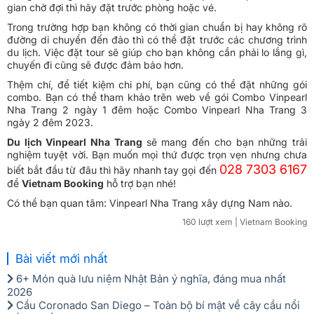
gian chờ đợi thì hãy đặt trước phòng hoặc vé.
Trong trường hợp bạn không có thời gian chuẩn bị hay không rõ
đường di chuyển đến đảo thì có thể đặt trước các chương trình
du lịch. Việc đặt tour sẽ giúp cho bạn không cần phải lo lắng gì,
chuyến đi cũng sẽ được đảm bảo hơn.
Thệm chí, để tiết kiệm chi phí, bạn cũng có thể đặt những gói
combo. Bạn có thể tham khảo trên web về gói
Combo Vinpearl
Nha Trang 2 ngày 1 đêm hoặc
Combo Vinpearl Nha Trang 3
ngày 2 đêm 2023.
Du lịch Vinpearl Nha Trang
sẽ mang đến cho bạn những trải
nghiệm tuyệt vời. Bạn muốn mọi thứ được trọn vẹn nhưng chưa
028 7303 6167
biết bắt đầu từ đâu thì hãy nhanh tay gọi đến
để
Vietnam Booking
hỗ trợ bạn nhé!
Có thể bạn quan tâm:
Vinpearl Nha Trang xây dựng Nam nào.
160 lượt xem
| Vietnam Booking
Bài viết mới nhất
6+ Món quà lưu niệm Nhật Bản ý nghĩa, đáng mua nhất
2026
Cầu Coronado San Diego – Toàn bộ bí mật về cây cầu nổi