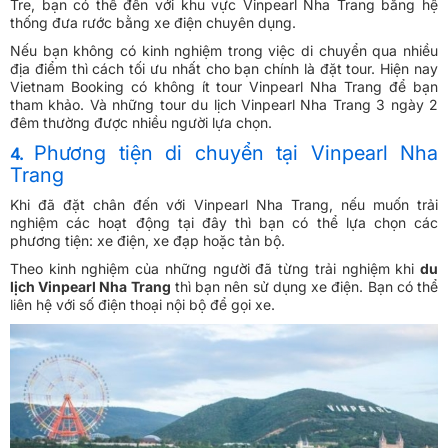
Tre, bạn có thể đến với khu vực Vinpearl Nha Trang bằng hệ
thống đưa rước bằng xe điện chuyên dụng.
Nếu bạn không có kinh nghiệm trong việc di chuyển qua nhiều
địa điểm thì cách tối ưu nhất cho bạn chính là đặt tour. Hiện nay
Vietnam Booking có không ít tour Vinpearl Nha Trang để bạn
tham khảo. Và những tour du lịch Vinpearl Nha Trang 3 ngày 2
đêm thường được nhiều người lựa chọn.
Phương tiện di chuyển tại Vinpearl Nha
4.
Trang
Khi đã đặt chân đến với Vinpearl Nha Trang, nếu muốn trải
nghiệm các hoạt động tại đây thì bạn có thể lựa chọn các
phương tiện: xe điện, xe đạp hoặc tản bộ.
Theo kinh nghiệm của những người đã từng trải nghiệm khi
du
lịch Vinpearl Nha Trang
thì bạn nên sử dụng xe điện. Bạn có thể
liên hệ với số điện thoại nội bộ để gọi xe.