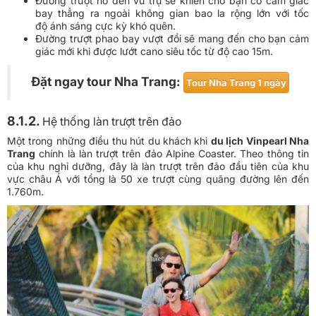
Đường trượt hố đen vũ trụ sẽ khiến cho bạn có cảm giác
bay thẳng ra ngoài không gian bao la rộng lớn với tốc
độ ánh sáng cực kỳ khó quên.
Đường trượt phao bay vượt đồi sẽ mang đến cho bạn cảm
giác mới khi được lướt cano siêu tốc từ độ cao 15m.
Đặt ngay tour Nha Trang:
​Tour Nha Trang 1 ngày
8.1.2.
Hệ thống làn trượt trên đảo
Một trong những điều thu hút du khách khi
du lịch Vinpearl Nha
Trang
chính là làn trượt trên đảo Alpine Coaster. Theo thông tin
của khu nghỉ dưỡng, đây là làn trượt trên đảo đầu tiên của khu
vực châu Á với tổng là 50 xe trượt cùng quãng đường lên đến
1.760m.