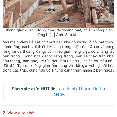
Không gian quán cực kỳ rộng rãi thoáng mát, nhiều không gian
riêng biệt | Ảnh: Sưu tầm.
Mountain View Đà Lạt như một căn nhà gỗ khổng lồ nổi bật trong
cánh rừng xanh với thiết kế sang trọng, hiện đại. Quán vô cùng
rộng rãi và thoáng đãng, với nhiều gian riêng biệt, có 2 tầng lầu
bên trong. Trong nhà decor sang trọng, bạn sẽ thấy trần nhà,
cầu thang, bàn ghế, kệ tủ…đều làm từ gỗ tự nhiên có màu nâu
đắt đỏ. Tạo ra không gian ấm cúng và đắt giá với sự hài hòa
trong cấu trúc, cũng hợp với khung cảnh thiên nhiên ở bên ngoài.
Săn sale cực HOT ►
Tour Ninh Thuận Đà Lạt
4N4Đ
2.
View cực chất