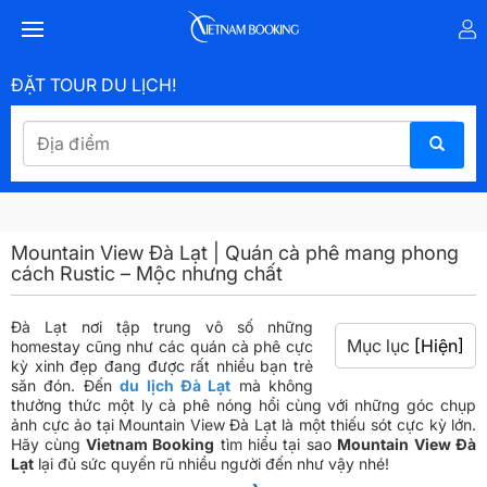
ĐẶT TOUR DU LỊCH!
Mountain View Đà Lạt | Quán cà phê mang phong
cách Rustic – Mộc nhưng chất
Đà Lạt nơi tập trung vô số những
Mục lục
[Hiện]
homestay cũng như các quán cà phê cực
kỳ xinh đẹp đang được rất nhiều bạn trẻ
săn đón. Đến
du lịch Đà Lạt
mà không
thưởng thức một ly cà phê nóng hổi cùng với những góc chụp
ảnh cực ảo tại Mountain View Đà Lạt là một thiếu sót cực kỳ lớn.
Hãy cùng
Vietnam Booking
tìm hiểu tại sao
Mountain View Đà
Lạt
lại đủ sức quyến rũ nhiều người đến như vậy nhé!