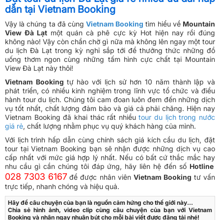
dẫn tại Vietnam Booking
Vậy là chúng ta đã cùng
Vietnam Booking
tìm hiểu về
Mountain
View Đà Lạt
một quán cà phê cực kỳ Hot hiện nay rồi đúng
không nào! Vậy còn chần chờ gì nữa mà không lên ngay một tour
du lịch Đà Lạt trong kỳ nghỉ sắp tới để thưởng thức những đồ
uống thơm ngon cùng những tấm hình cực chất tại Mountain
View Đà Lạt này thôi!
Vietnam Booking
tự hào với lịch sử hơn 10 năm thành lập và
phát triển, có nhiều kinh nghiệm trong lĩnh vực tổ chức và điều
hành tour du lịch. Chúng tôi cam đoan luôn đem đến những dịch
vụ tốt nhất, chất lượng đảm bảo và giá cả phải chăng. Hiện nay
Vietnam Booking đã khai thác rất nhiều
tour du lịch trong nước
giá rẻ
, chất lượng nhằm phục vụ quý khách hàng của mình.
Với lịch trình hấp dẫn cùng chính sách giá kích cầu du lịch, đặt
tour tại Vietnam Booking bạn sẽ nhận được những dịch vụ cao
cấp nhất với mức giá hợp lý nhất. Nếu có bất cứ thắc mắc hay
nhu cầu gì cần chúng tôi đáp ứng, hãy liên hệ đến số
Hotline
028 7303 6167
để được nhân viên
Vietnam Booking
tư vấn
trực tiếp, nhanh chóng và hiệu quả.
Hãy để câu chuyện của bạn là nguồn cảm hứng cho thế giới này...
Chia sẻ hình ảnh, video clip cùng câu chuyện của bạn với Vietnam
Booking và nhận ngay nhuận bút cho mỗi bài viết được đăng tải nhé!