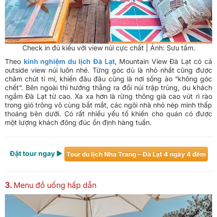
Check in đủ kiểu với view núi cực chất | Ảnh: Sưu tầm.
Theo
kinh nghiệm du lịch Đà Lạt
, Mountain View Đà Lạt có cả
outside view núi luôn nhé. Từng góc dù là nhỏ nhất cũng được
chăm chút tỉ mỉ, khiến đâu đâu cũng là nơi sống ảo “không góc
chết”. Bên ngoài thì hướng thẳng ra đồi núi trập trùng, du khách
ngắm Đà Lạt từ cao. Xa xa hơn là rừng thông già cao vút rì rào
trong gió trông vô cùng bắt mắt, các ngôi nhà nhỏ nép mình thấp
thoáng bên dưới. Có rất nhiều yếu tố khiến cho quán có được
một lượng khách đông đúc ổn định hàng tuần.
Đặt tour ngay ►
​Tour du lịch Nha Trang – Đà Lạt 4 ngày 4 đêm
3.
Menu đồ uống hấp dẫn