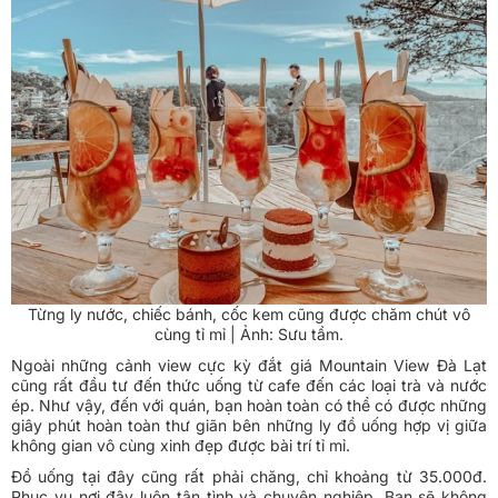
Từng ly nước, chiếc bánh, cốc kem cũng được chăm chút vô
cùng tỉ mỉ | Ảnh: Sưu tầm.
Ngoài những cảnh view cực kỳ đắt giá Mountain View Đà Lạt
cũng rất đầu tư đến thức uống từ cafe đến các loại trà và nước
ép. Như vậy, đến với quán, bạn hoàn toàn có thể có được những
giây phú‌t hoàn toàn thư giãn bên những ly đồ uống hợp vị giữa
không gian vô cùng xinh đẹp được bà‌i trí tỉ mỉ.
Đồ uống tại đây cũng rất phải chăng, chỉ khoảng từ 35.000đ.
Phục vụ nơi đây luôn tận tình và chuyên nghiệp. Bạn sẽ không