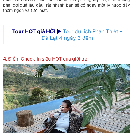
phải đợi quá lâu đâu, rất nhanh bạn sẽ có ngay một ly nước đầy
thơm ngon và tươi mát.
Tour HOT giá HỜI ►
Tour du lịch Phan Thiết –
Đà Lạt 4 ngày 3 đêm
4.
Điểm Check-in siêu HOT của giới trẻ