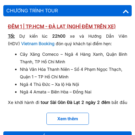
CHƯƠNG TRÌNH TOUR
ĐÊM 1 | TP.HCM - ĐÀ LẠT (NGHỈ ĐÊM TRÊN XE)
Tối:
Dự kiến lúc
22h00
xe và Hướng Dẫn Viên
(HDV)
Vietnam Booking
đón quý khách tại điểm hẹn:
Cây Xăng Comeco – Ngã 4 Hàng Xanh, Quận Bình
Thạnh, TP Hồ Chí Minh
Nhà Văn Hóa Thanh Niên – Số 4 Phạm Ngọc Thạch,
Quận 1 – TP Hồ Chí Minh
Ngã 4 Thủ Đức – Xa lộ Hà Nội
Ngã 4 Amata – Biên Hòa – Đồng Nai
Xe khởi hành đi
tour Sài Gòn Đà Lạt 2 ngày 2 đêm
bắt đầu
chuyến đi hứa hẹn nhiều trải nghiệm thú vị.
NGÀY 01 | QUE GARDEN - ĐỒI CHÈ CẦU ĐẤT - NHÀ
Xem thêm
THỜ MAI ANH ĐÀO - LANGBIANG (ĂN
SÁNG/ TRƯA/ TỐI)