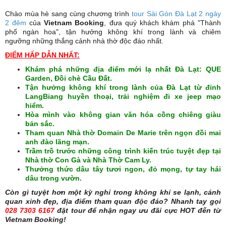
Chào mùa hè sang cùng chương trình
tour Sài Gòn Đà Lạt 2 ngày
2 đêm
của
Vietnam Booking
, đưa quý khách khám phá "Thành
phố ngàn hoa", tận hưởng không khí trong lành và chiêm
ngưỡng những thắng cảnh nhà thờ độc đáo nhất.
ĐIỂM HẤP DẪN NHẤT:
Khám phá những địa điểm mới lạ nhất Đà Lạt: QUE
Garden, Đồi chè Cầu Đất.
Tận hưởng không khí trong lành của Đà Lạt từ đỉnh
LangBiang huyền thoại, trải nghiệm đi xe jeep mạo
hiểm.
Hòa mình vào không gian văn hóa cồng chiêng giàu
bản sắc.
Tham quan Nhà thờ Domain De Marie trên ngọn đồi mai
anh đào lãng mạn.
Trầm trồ trước những công trình kiến trúc tuyệt đẹp tại
Nhà thờ Con Gà và Nhà Thờ Cam Ly.
Thưởng thức dâu tây tươi ngon, đỏ mọng, tự tay hái
dâu trong vườn.
Còn gì tuyệt hơn một kỳ nghỉ trong không khí se lạnh, cảnh
quan xinh đẹp, địa điểm tham quan độc đáo? Nhanh tay gọi
028 7303 6167
đặt tour để nhận ngay ưu đãi cực HOT đến từ
Vietnam Booking!