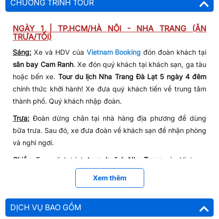
CHƯƠNG TRÌNH TOUR
NGÀY 1 | TP.HCM/HÀ NỘI - NHA TRANG (ĂN
TRƯA/TỐI)
Sáng:
Xe và HDV của
Vietnam Booking
đón đoàn khách tại
sân bay Cam Ranh
. Xe đón quý khách tại khách sạn, ga tàu
hoặc bến xe.
Tour du lịch Nha Trang Đà Lạt 5 ngày 4 đêm
chính thức khởi hành! Xe đưa quý khách tiến về trung tâm
thành phố. Quý khách nhập đoàn.
Trưa:
Đoàn dừng chân tại nhà hàng địa phương để dùng
bữa trưa. Sau đó, xe đưa đoàn về khách sạn để nhận phòng
và nghỉ ngơi.
Chiều:
Trong lịch trình
tour du lịch Nha Trang
của Vietnam
Booking, quý khách lựa chọn 1 trong 2 chương trình như
Xem thêm
sau:
Chương trình 1: Khám phá Vinwonder (chi phí tự túc)
DỊCH VỤ BAO GỒM
Vé vui chơi từ 8h - 21h (sử dụng cáp treo và vui chơi):