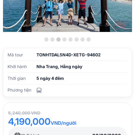
Mã tour
TONHTDAL5N4D-XETG-94602
Khởi hành
Nha Trang, Hằng ngày
Thời gian
5 ngày 4 đêm
Phương tiện
5,240,000 VND
4,190,000
VND/người