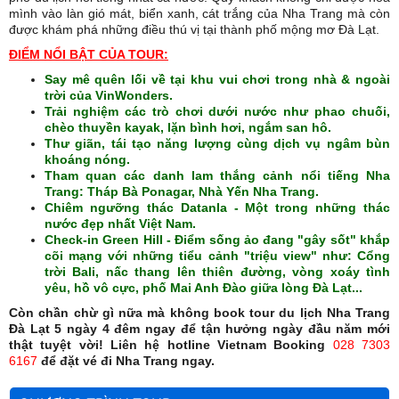
mình vào làn gió mát, biển xanh, cát trắng của Nha Trang mà còn
được khám phá những điều thú vị tại thành phố mộng mơ Đà Lạt.
ĐIỂM NỔI BẬT CỦA TOUR:
Say mê quên lối về tại khu vui chơi trong nhà & ngoài
trời của VinWonders.
Trải nghiệm các trò chơi dưới nước như phao chuối,
chèo thuyền kayak, lặn bình hơi, ngắm san hô.
Thư giãn, tái tạo năng lượng cùng dịch vụ ngâm bùn
khoáng nóng.
Tham quan các danh lam thắng cảnh nổi tiếng Nha
Trang:
Tháp Bà Ponagar, Nhà Yến Nha Trang.
Chiêm ngưỡng thác
Datanla - Một trong những thác
nước đẹp nhất Việt Nam.
Check-in
Green Hill - Điểm sống ảo đang "gây sốt" khắp
cõi mạng với những tiểu cảnh "triệu view" như: Cổng
trời Bali,
nấc thang lên thiên đường, vòng xoáy tình
yêu, hồ vô cực, phố Mai Anh Đào giữa lòng Đà Lạt...
Còn chần chừ gì nữa mà không book tour du lịch Nha Trang
Đà Lạt 5 ngày 4 đêm
ngay để tận hưởng ngày đầu năm mới
thật tuyệt vời! Liên hệ hotline Vietnam Booking
028 7303
6167
để đặt vé đi Nha Trang ngay.