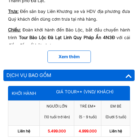
Thành phố Đà Lạt.
Trưa:
Đến sân bay Liên Khương xe và HDV địa phương đưa
Quý khách đến dùng cơm trưa tại nhà hàng.
Chiều:
Đoàn khởi hành đến Bảo Lộc, bắt đầu chuyến hành
trình
Tour Bảo Lộc Đà Lạt Linh Quy Pháp Ấn 4N3Đ
với cái
điểm đến nổi bật như:
Linh Quy Pháp Ấn
- Ngôi chùa nằm trong top 20 địa
Xem thêm
danh du lịch Đà Lạt nổi tiếng nhất, góp mặt trong MV
ca nhạc "Lạc Trôi" của ca sĩ Sơn Tùng M-TP.
DỊCH VỤ BAO GỒM
Tối:
Quý khách dùng cơm tối tại nhà hàng, thưởng thức các
món ăn hấp dẫn của vùng cao nguyên Di Linh và tự do
GIÁ TOUR** (VND/ KHÁCH)
KHỞI HÀNH
khám phá thành phố Bảo Lộc về đêm.
NGÀY 02: BẢO LỘC - THÀNH PHỐ ĐÀ LẠT (ĂN
NGƯỜI LỚN
TRẺ EM*
EM BÉ
SÁNG, TRƯA, TỐI)
(10 tuổi trở lên)
(5 - 9 tuổi)
(Dưới 5 tuổi)
Sáng:
Quý khách dùng điểm tâm sáng tại khách sạn và làm
thủ tục trả phòng. Tiếp tục chương trình Quý khách sẽ được
Liên hệ
5.499.000
4.999.000
Liên hệ
tham quan một số điểm đến thú vị của
du lịch Bảo Lộc
như: