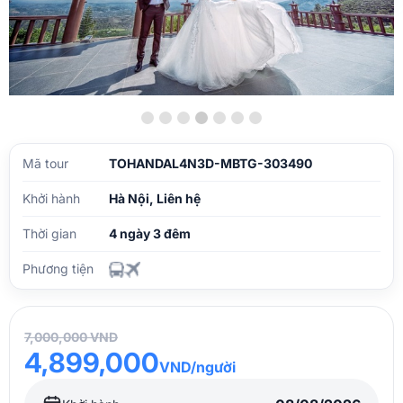
Mã tour
TOHANDAL4N3D-MBTG-303490
Khởi hành
Hà Nội, Liên hệ
Thời gian
4 ngày 3 đêm
Phương tiện
7,000,000 VND
4,899,000
VND/người