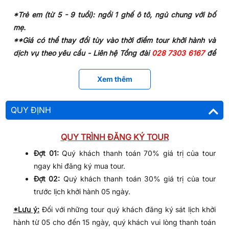
*Trẻ em (từ 5 - 9 tuổi): ngồi 1 ghế ô tô, ngủ chung với bố
Thác Đamb’ri -
Một ngọn thác nổi tiếng bậc nhất của
mẹ.
Lâm Đồng, với chiều cao lên đến 57m.
**Giá có thể thay đổi tùy vào thời điểm tour khởi hành và
Thác Dasara
: Ngọn thác 7 tầng hùng vĩ với độ cao lên
dịch vụ theo yêu cầu - Liên hệ Tổng đài
028 7303 6167
để
đến 60m.
được báo giá chi tiết.
Vườn thú:
Tại đây Quý khách có thể xem ảo thuật,
Xem thêm
xiếc thú: khỉ đạp xích lô, voi đá banh, chó làm toán...
GIÁ TOUR BAO GỒM
(Chi phí tự túc)
.
Phương tiện di chuyển:
Làng dân tộc Châu Mạ
: Tìm hiểu về văn hóa cũng như
QUY ĐỊNH
+
Vé máy bay khứ hồi
chặng Hà Nội - Đà Lạt - Hà Nội
kiến trúc của những người dân tộc thiểu số vùng núi
(bao gồm 12kg hành lý xách tay + 23kg ký gửi/ hành
Lâm Đồng.
khách).
QUY TRÌNH ĐĂNG KÝ TOUR
+ Xe ô tô đời mới có máy lạnh đưa đón quý khách tại
Trưa:
Đoàn dùng cơm trưa tại nhà hàng địa phương và khởi
Đợt 01:
Quý khách thanh toán 70% giá trị của tour
sân bay Nội Bài.
hành đến với thành phố Đà Lạt.
ngay khi đăng ký mua tour.​​
+ Xe ô tô đời mới có máy lạnh phục vụ riêng cho đoàn
Đợt 02:
Quý khách thanh toán 30% giá trị của tour
Chiều:
Đến
Thành phố Đà Lạt
, Quý khách tham quan một số
tham quan.
trước lịch khởi hành 05 ngày.
điểm nổi bật như:
Hướng dẫn viên:
*Lưu ý:
Đối với những tour quý khách đăng ký sát lịch khởi
Nhà thờ Con Gà:
một trong những công trình kiến trúc
+ HDV đón tiễn và thực hiện thủ tục cho đoàn tại sân
hành từ 05 cho đến 15 ngày, quý khách vui lòng thanh toán
cổ xưa nhất do người Pháp để lại.
bay Nội Bài - Hà Nội.