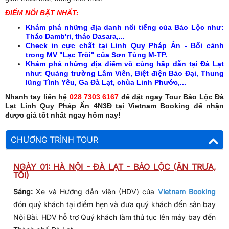
ĐIỂM NỔI BẬT NHẤT:
Khám phá những địa danh nổi tiếng của Bảo Lộc như:
Thác Damb'ri, thác Dasara,...
Check in cực chất tại Linh Quy Pháp Ấn - Bối cảnh
trong MV "Lạc Trôi" của Sơn Tùng M-TP.
Khám phá những địa điểm vô cùng hấp dẫn tại Đà Lạt
như: Quảng trường Lâm Viên, Biệt điện Bảo Đại, Thung
lũng Tình Yêu, Ga Đà Lạt, chùa Linh Phước,...
Nhanh tay liên hệ
028 7303 6167
để đặt ngay Tour Bảo Lộc Đà
Lạt Linh Quy Pháp Ấn 4N3Đ tại Vietnam Booking để nhận
được giá tốt nhất ngay hôm nay!
CHƯƠNG TRÌNH TOUR
NGÀY 01: HÀ NỘI - ĐÀ LẠT - BẢO LỘC (ĂN TRƯA,
TỐI)
Sáng:
Xe và Hướng dẫn viên (HDV) của
Vietnam Booking
đón quý khách tại điểm hẹn và đưa quý khách đến sân bay
Nội Bài. HDV hỗ trợ Quý khách làm thủ tục lên máy bay đến