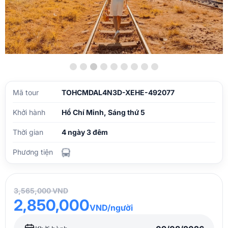
Mã tour
TOHCMDAL4N3D-XEHE-492077
Khởi hành
Hồ Chí Minh, Sáng thứ 5
Thời gian
4 ngày 3 đêm
Phương tiện
3,565,000 VND
2,850,000
VND/người