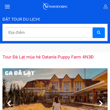
ĐẶT TOUR DU LỊCH!
Tour Đà Lạt mùa hè Datanla Puppy Farm 4N3Đ