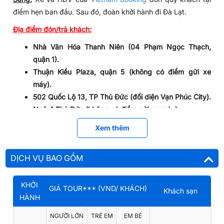
điểm hẹn ban đầu. Sau đó, đoàn khởi hành đi Đà Lạt.
Địa điểm đón/trả khách:
Nhà Văn Hóa Thanh Niên (04 Phạm Ngọc Thạch,
quận 1).
Thuận Kiều Plaza, quận 5 (không có điểm gửi xe
máy).
502 Quốc Lộ 13, TP Thủ Đức (đối diện Vạn Phúc City).
Ngã 4 Thủ Đức (không có điểm gửi xe máy).
Ngã 4 Amata Biên Hòa.
Xem thêm
Quý khách dừng chân tại nhà hàng địa phương để dùng
điểm tâm sáng. Sau đó, đoàn tiếp tục hành trình trình khám
DỊCH VỤ BAO GỒM
phá Đà Lạt. Xe đưa quý khách đi dọc theo quốc lộ 20. Trên
đường đi, HDV sẽ giới thiệu về những thắng cảnh nổi tiếng
KHỞI
GIÁ TOUR*** (VND/ KHÁCH)
như:
Cầu La Ngà, Đá Ba Chồng….
Khách sạn
HÀNH
Trưa:
Đoàn dùng bữa trưa tại nhà hàng địa phương.
NGƯỜI LỚN
TRẺ EM
EM BÉ