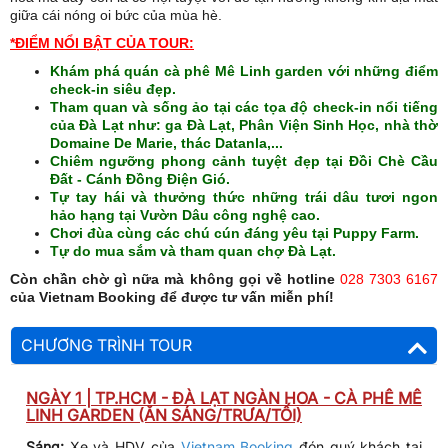
giữa cái nóng oi bức của mùa hè.
*ĐIỂM NỔI BẬT CỦA TOUR:
Khám phá quán cà phê Mê Linh garden với những điểm
check-in siêu đẹp.
Tham quan và sống ảo tại các tọa độ check-in nổi tiếng
của Đà Lạt như: ga Đà Lạt, Phân Viện Sinh Học, nhà thờ
Domaine De Marie, thác Datanla,...
Chiêm ngưỡng phong cảnh tuyệt đẹp tại Đồi Chè Cầu
Đất - Cánh Đồng Điện Gió.
Tự tay hái và thưởng thức những trái dâu tươi ngon
hảo hạng tại Vườn Dâu công nghệ cao.
Chơi đùa cùng các chú cún đáng yêu tại Puppy Farm.
Tự do mua sắm và tham quan chợ Đà Lạt.
Còn chần chờ gì nữa mà không gọi về hotline
028 7303 6167
của Vietnam Booking để được tư vấn miễn phí!
CHƯƠNG TRÌNH TOUR
NGÀY 1 | TP.HCM - ĐÀ LẠT NGÀN HOA - CÀ PHÊ MÊ
LINH GARDEN (ĂN SÁNG/TRƯA/TỐI)
Sáng:
Xe và HDV của
Vietnam Booking
đón quý khách tại