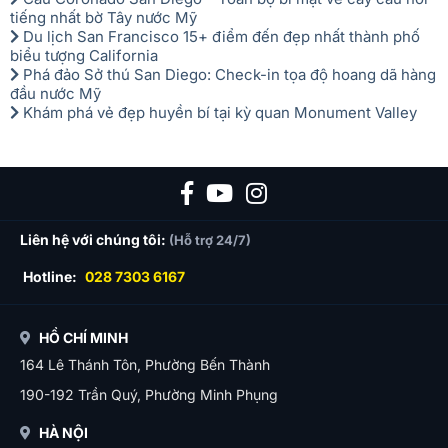
tiếng nhất bờ Tây nước Mỹ
Du lịch San Francisco 15+ điểm đến đẹp nhất thành phố
biểu tượng California
Phá đảo Sở thú San Diego: Check-in tọa độ hoang dã hàng
đầu nước Mỹ
Khám phá vẻ đẹp huyền bí tại kỳ quan Monument Valley
Liên hệ với chúng tôi:
(Hỗ trợ 24/7)
Hotline:
028 7303 6167
HỒ CHÍ MINH
164 Lê Thánh Tôn, Phường Bến Thành
190-192 Trần Quý, Phường Minh Phụng
HÀ NỘI