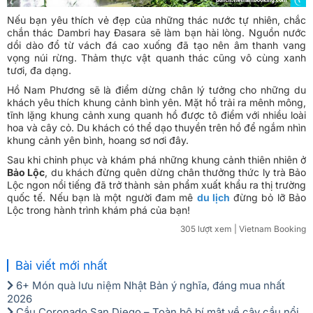
Nếu bạn yêu thích vẻ đẹp của những thác nước tự nhiên, chắc
chắn thác Dambri hay Đasara sẽ làm bạn hài lòng. Nguồn nước
dồi dào đổ từ vách đá cao xuống đã tạo nên âm thanh vang
vọng núi rừng. Thảm thực vật quanh thác cũng vô cùng xanh
tươi, đa dạng.
Hồ Nam Phương sẽ là điểm dừng chân lý tưởng cho những du
khách yêu thích khung cảnh bình yên. Mặt hồ trải ra mênh mông,
tĩnh lặng khung cảnh xung quanh hồ được tô điểm với nhiều loài
hoa và cây cỏ. Du khách có thể dạo thuyền trên hồ để ngắm nhìn
khung cảnh yên bình, hoang sơ nơi đây.
Sau khi chinh phục và khám phá những khung cảnh thiên nhiên ở
Bảo Lộc
, du khách đừng quên dừng chân thưởng thức ly trà Bảo
Lộc ngon nổi tiếng đã trở thành sản phẩm xuất khẩu ra thị trường
quốc tế. Nếu bạn là một người đam mê
du lịch
đừng bỏ lỡ Bảo
Lộc trong hành trình khám phá của bạn!
305 lượt xem
| Vietnam Booking
Bài viết mới nhất
6+ Món quà lưu niệm Nhật Bản ý nghĩa, đáng mua nhất
2026
Cầu Coronado San Diego – Toàn bộ bí mật về cây cầu nổi