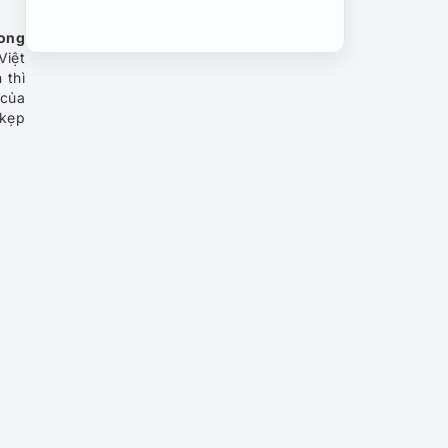
rong
Festival hoa Đà Lạt 2021 –
Việt
“Hoa Đà Lạt – kết tinh kỳ
 thì
diệu từ đất lành”
 của
 kẹp
Giới thiệu về du lịch Đà Lạt
Du lịch Bảo Lộc
Tour du lịch Đà Lạt Lễ 2/9:
Tham quan thành phố ngàn
hoa 3N3Đ
Tour du lịch Đà Lạt: Làng