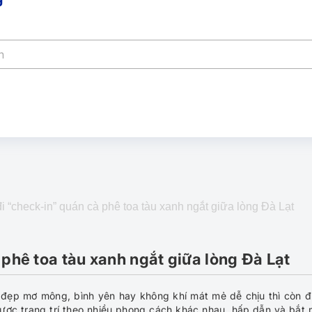
 “check-in” quán cà phê toa tàu xanh ngắt giữa lòng Đà Lạt
phê toa tàu xanh ngắt giữa lòng Đà Lạt
 đẹp mơ mông, bình yên hay không khí mát mẻ dễ chịu thì còn 
ược trang trí theo nhiều phong cách khác nhau, hấp dẫn và bắt 