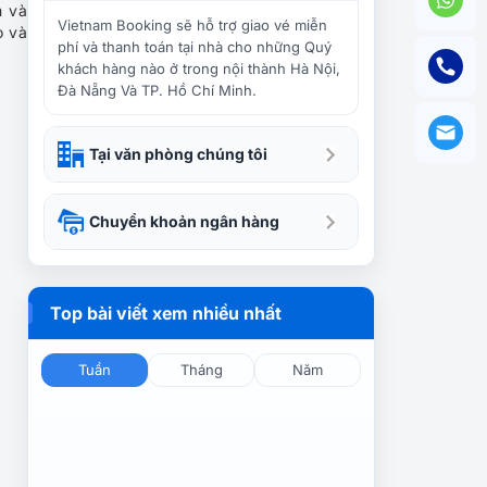
Du lịch Đà Lạt dịp Giỗ Tổ,
m và
nên tham quan nơi nào?
Vietnam Booking sẽ hỗ trợ giao vé miễn
o và
phí và thanh toán tại nhà cho những Quý
khách hàng nào ở trong nội thành Hà Nội,
Đà Nẵng Và TP. Hồ Chí Minh.
Du lịch Đà Lạt tháng 7 –
Khám phá vẻ đẹp quyến rũ
Tại văn phòng chúng tôi
Có nên đi Đà Lạt vào dịp Lễ
Chuyển khoản ngân hàng
2/9? Tận hưởng sắc thu thơ
mộng 2024 mới toanh
Top bài viết xem nhiều nhất
Bỏ túi kinh nghiệm cho
chuyến du lịch tiết kiệm ở
Đà Lạt
Tuần
Tháng
Năm
Bí quyết du lịch Đà Lạt khiến
bạn dễ dàng tiết kiệm trong
tầm tay