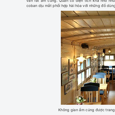
vẫn rất ấm cúng. Quán có diện tích khá nhỏ nh
coban dịu mắt phối hợp hài hòa với những đồ dùng
Không gian ấm cúng được trang tr