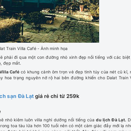
lat Train Villa Café - Ảnh minh họa
sẽ phải đi qua một con đường nhỏ xinh đẹp nổi tiếng với các biệt
ỏ, đẹp mắt.
Villa Café
có khung cảnh ôm trọn vẻ đẹp tinh túy của nét cũ kĩ,
y hoa trạng nguyên nở rộ hai bên đường khiến cho Dalat Train V
ch sạn Đà Lạt
giá rẻ chỉ từ 259k
é
hê nhỏ kiêm luôn villa nghỉ dưỡng nổi tiếng của
du lịch Đà Lạt.
D
 trong toa tàu lửa hơn 100 tuổi nên có một cảm giác đầy mới lạ n