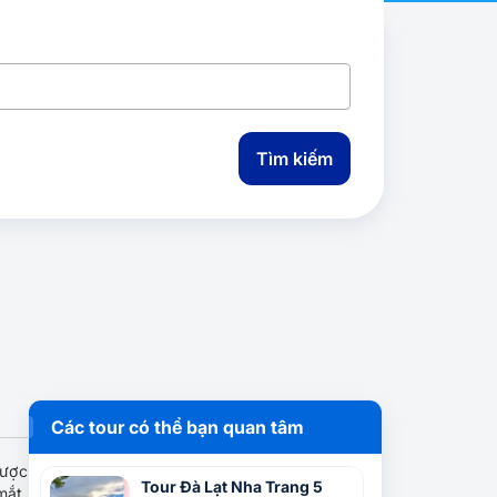
Tìm kiếm
Các tour có thể bạn quan tâm
được
Tour Đà Lạt Nha Trang 5
mắt.