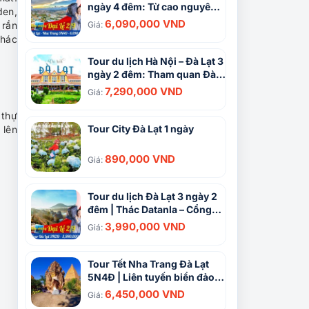
ngày 4 đêm: Từ cao nguyên
den,
đến biển xanh
6,090,000 VND
 rần
Giá:
khác
Tour du lịch Hà Nội – Đà Lạt 3
ngày 2 đêm: Tham quan Đà
Lạt View, Vé máy bay khứ hồi
7,290,000 VND
Giá:
 thự
Tour City Đà Lạt 1 ngày
 lên
890,000 VND
Giá:
Tour du lịch Đà Lạt 3 ngày 2
đêm | Thác Datanla – Cổng
trời Bali – Puppy Farm
3,990,000 VND
Giá:
Tour Tết Nha Trang Đà Lạt
5N4Đ | Liên tuyến biển đảo,
cao nguyên hấp dẫn
6,450,000 VND
Giá: