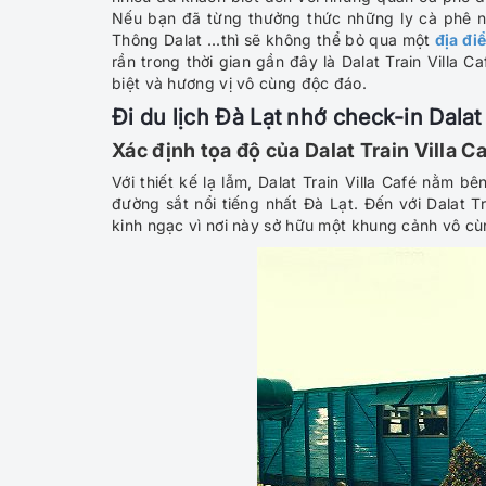
Nếu bạn đã từng thưởng thức những ly cà phê 
Thông Dalat ...thì sẽ không thể bỏ qua một
địa đi
rần trong thời gian gần đây là Dalat Train Villa
biệt và hương vị vô cùng độc đáo.
Đi du lịch Đà Lạt nhớ check-in Dalat 
Xác định tọa độ của Dalat Train Villa C
Với thiết kế lạ lẫm, Dalat Train Villa Café nằm b
đường sắt nổi tiếng nhất Đà Lạt. Đến với Dalat T
kinh ngạc vì nơi này sở hữu một khung cảnh vô cù