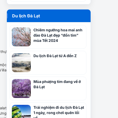
Du lịch Đà Lạt
Chiêm ngưỡng hoa mai anh
đào Đà Lạt đẹp “đốn tim”
mùa Tết 2024
 thự
Du lịch Đà Lạt từ A đến Z
 mộc
illa
Mùa phượng tím đang về ở
Đà Lạt
Trải nghiệm đi du lịch Đà Lạt
alat
1 ngày, rong chơi quên lối
hưng
về