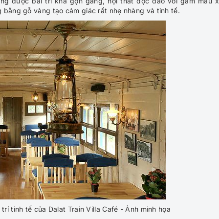
ưng được bài trí khá gọn gàng, nội thất độc đáo với gam màu 
 bằng gỗ vàng tạo cảm giác rất nhẹ nhàng và tinh tế.
í tinh tế của Dalat Train Villa Café - Ảnh minh họa