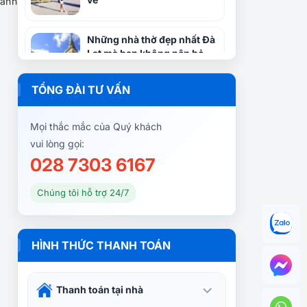
xanh
Những nhà thờ đẹp nhất Đà
Lạt mà bạn không nên bỏ
qua
TỔNG ĐÀI TƯ VẤN
Những địa điểm nên check-
in khi đi du lịch bụi Sài Gòn
Mọi thắc mắc của Quý khách
Đà Lạt
vui lòng gọi:
028 7303 6167
Đà Lạt và những điểm du
lịch kỳ bí cho tháng 2/2024
Chúng tôi hỗ trợ 24/7
Trọn bộ kinh nghiệm Du lịch
HÌNH THỨC THANH TOÁN
Đà Lạt tháng 3 – Điểm đến
của tháng mùa hoa hấp
dẫn!
Thanh toán tại nhà